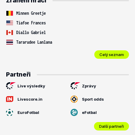
Zranění hráči
Minnen Greetje
Tiafoe Frances
Diallo Gabriel
Tararudee Lanlana
Celý seznam
Partneři
Live výsledky
Zprávy
Livescore.in
Sport odds
EuroFotbal
eFotbal
Další partneři