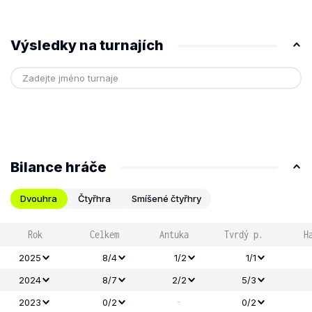
Výsledky na turnajích
Bilance hráče
Dvouhra
Čtyřhra
Smíšené čtyřhry
Rok
Celkem
Antuka
Tvrdý p.
H
2025
8/4
1/2
1/1
2024
8/7
2/2
5/3
-
2023
0/2
0/2