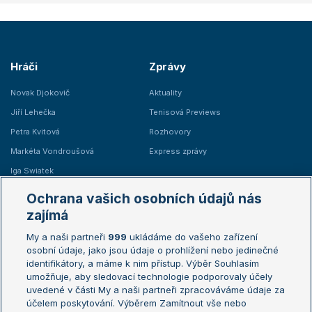
Hráči
Zprávy
Novak Djokovič
Aktuality
Jiří Lehečka
Tenisová Previews
Petra Kvitová
Rozhovory
Markéta Vondroušová
Express zprávy
Iga Swiatek
Marie Bouzková
Ochrana vašich osobních údajů nás
Žebříčky
Kalendář turnajů
zajímá
My a naši partneři
999
ukládáme do vašeho zařízení
Žebříček ATP (muži)
Australian Open
osobní údaje, jako jsou údaje o prohlížení nebo jedinečné
Žebříček WTA (ženy)
French Open
identifikátory, a máme k nim přístup. Výběr Souhlasím
umožňuje, aby sledovací technologie podporovaly účely
Sázkařský žebříček
Wimbledon
uvedené v části My a naši partneři zpracováváme údaje za
US Open
účelem poskytování. Výběrem Zamítnout vše nebo