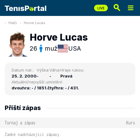
Hráči
Horve Lucas
Horve Lucas
26
muž
USA
Datum nar.:
Výška:
Váha:
Hraje rukou:
25. 2. 2000
-
-
Pravá
Aktuální/nejvyšší umístění:
dvouhra: - / 1851.
čtyřhra: - / 431.
Příští zápas
Turnaj a zápas
Kurs
Žádné nadcházející zápasy.