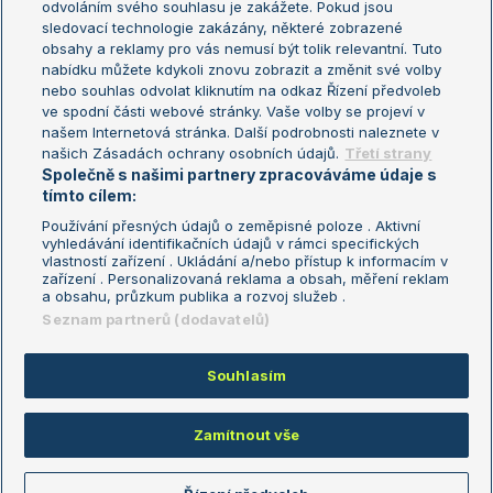
odvoláním svého souhlasu je zakážete. Pokud jsou
Turnaj mistrů
sledovací technologie zakázány, některé zobrazené
Turnaj mistryň
obsahy a reklamy pro vás nemusí být tolik relevantní. Tuto
Aktualní trendy
nabídku můžete kdykoli znovu zobrazit a změnit své volby
nebo souhlas odvolat kliknutím na odkaz Řízení předvoleb
ve spodní části webové stránky. Vaše volby se projeví v
Fotbalové přestupy
našem Internetová stránka. Další podrobnosti naleznete v
Livesport Daily
našich Zásadách ochrany osobních údajů.
Třetí strany
Společně s našimi partnery zpracováváme údaje s
LS Prague Open
tímto cílem:
Používání přesných údajů o zeměpisné poloze . Aktivní
vyhledávání identifikačních údajů v rámci specifických
vlastností zařízení . Ukládání a/nebo přístup k informacím v
Podmínky užití
Nastavení soukromí
zařízení . Personalizovaná reklama a obsah, měření reklam
GDPR a žurnalistika
Reklama
a obsahu, průzkum publika a rozvoj služeb .
Informace o zpracování osobních
Kontakt
Seznam partnerů (dodavatelů)
údajů
Tiráž
Souhlasím
Copyright © 2008-2026 TenisPortal.cz. Využíváme zpravodajství ČTK.
Zamítnout vše