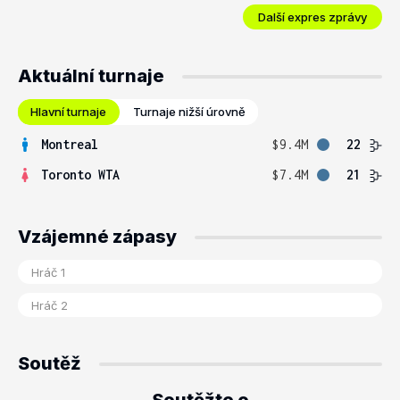
Další expres zprávy
Aktuální turnaje
Hlavní turnaje
Turnaje nižší úrovně
Montreal
$9.4M
22
Toronto WTA
$7.4M
21
Vzájemné zápasy
Soutěž