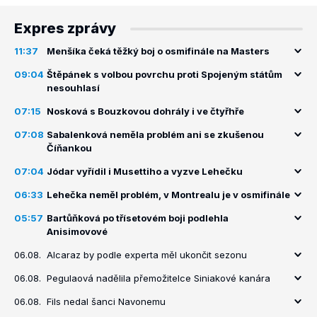
Expres zprávy
11:37
Menšíka čeká těžký boj o osmifinále na Masters
09:04
Štěpánek s volbou povrchu proti Spojeným státům
nesouhlasí
07:15
Nosková s Bouzkovou dohrály i ve čtyřhře
07:08
Sabalenková neměla problém ani se zkušenou
Číňankou
07:04
Jódar vyřídil i Musettiho a vyzve Lehečku
06:33
Lehečka neměl problém, v Montrealu je v osmifinále
05:57
Bartůňková po třísetovém boji podlehla
Anisimovové
06.08.
Alcaraz by podle experta měl ukončit sezonu
06.08.
Pegulaová nadělila přemožitelce Siniakové kanára
06.08.
Fils nedal šanci Navonemu