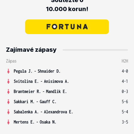
Soutěžte o
10.000 korun!
Zajímavé zápasy
Zápas
H2H
Pegula J.
-
Shnaider D.
4-0
Svitolina E.
-
Anisimova A.
4-1
Brantmeier R.
-
Mandlik E.
0-3
Sakkari M.
-
Gauff C.
5-6
Sabalenka A.
-
Alexandrova E.
5-4
Mertens E.
-
Osaka N.
3-5