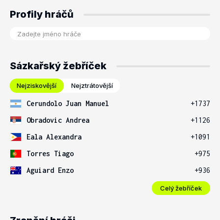
Profily hráčů
Sázkařský žebříček
Nejziskovější
Nejztrátovější
Cerundolo Juan Manuel
+1737
Obradovic Andrea
+1126
Eala Alexandra
+1091
Torres Tiago
+975
Aguiard Enzo
+936
Celý žebříček