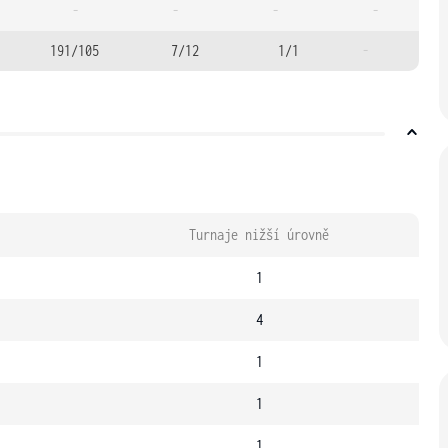
-
-
-
-
191/105
7/12
1/1
-
Turnaje nižší úrovně
1
4
1
1
1