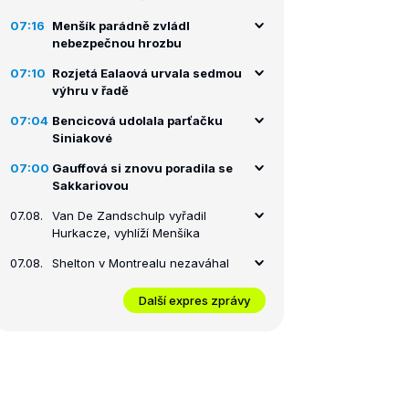
07:16
Menšík parádně zvládl
nebezpečnou hrozbu
07:10
Rozjetá Ealaová urvala sedmou
výhru v řadě
07:04
Bencicová udolala parťačku
Siniakové
07:00
Gauffová si znovu poradila se
Sakkariovou
07.08.
Van De Zandschulp vyřadil
Hurkacze, vyhlíží Menšíka
07.08.
Shelton v Montrealu nezaváhal
Další expres zprávy