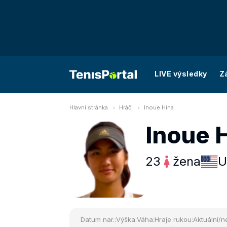
LIVE výsledky
Z
Hlavní stránka
Hráči
Inoue Hina
Inoue 
23
žena
U
Datum nar.:
Výška:
Váha:
Hraje rukou:
Aktuální/ne