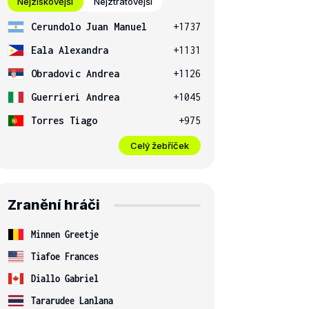
Nejziskovější
Nejztrátovější
Cerundolo Juan Manuel
+1737
Eala Alexandra
+1131
Obradovic Andrea
+1126
Guerrieri Andrea
+1045
Torres Tiago
+975
Celý žebříček
Zranění hráči
Minnen Greetje
Tiafoe Frances
Diallo Gabriel
Tararudee Lanlana