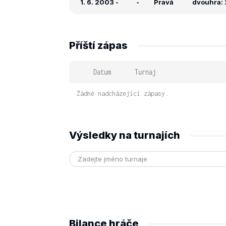
1. 6. 2003
-
-
Pravá
dvouhra: 
Příští zápas
Datum
Turnaj
Žádné nadcházející zápasy.
Výsledky na turnajích
Bilance hráče