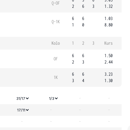
Q-OF
2
6
3
1.32
6
6
1.03
Q-1K
1
0
8.80
Kolo
1
2
3
Kurs
6
6
1.50
OF
2
3
2.44
6
6
3.23
1K
3
4
1.30
-
-
31/17
1/3
-
-
-
17/11
-
-
-
-