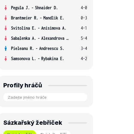
Pegula J.
-
Shnaider D.
4-0
Brantmeier R.
-
Mandlik E.
0-3
Svitolina E.
-
Anisimova A.
4-1
Sabalenka A.
-
Alexandrova E.
5-4
Pieleanu R.
-
Andreescu S.
3-4
Samsonova L.
-
Rybakina E.
4-2
Profily hráčů
Sázkařský žebříček