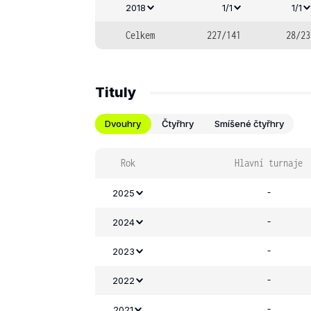
2018
1/1
1/1
Celkem
227/141
28/23
Tituly
Dvouhry
Čtyřhry
Smíšené čtyřhry
Rok
Hlavní turnaje
-
2025
-
2024
-
2023
-
2022
-
2021