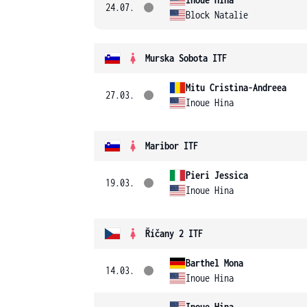
24.07.
Block Natalie
Murska Sobota ITF
Mitu Cristina-Andreea
27.03.
Inoue Hina
Maribor ITF
Pieri Jessica
19.03.
Inoue Hina
Říčany 2 ITF
Barthel Mona
14.03.
Inoue Hina
Inoue Hina