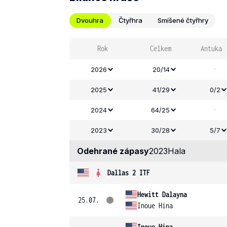
Dvouhra
Čtyřhra
Smíšené čtyřhry
Rok
Celkem
Antuka
-
2026
20/14
2025
41/29
0/2
-
2024
64/25
2023
30/28
5/7
Odehrané zápasy
2023
Hala
Dallas 2 ITF
Hewitt Dalayna
25.07.
Inoue Hina
Inoue Hina