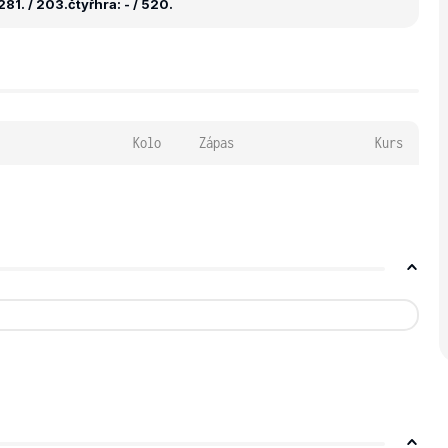
281. / 203.
čtyřhra: - / 520.
Kolo
Zápas
Kurs