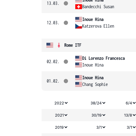
13.03.
Bandecchi Susan
Inoue Hina
12.03.
Katzerova Ellen
Rome ITF
Di Lorenzo Francesca
02.02.
Inoue Hina
Inoue Hina
01.02.
Chang Sophie
2022
38/24
6/4
2021
30/19
13/8
2019
3/1
3/1