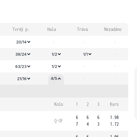
Tvrdý p.
Hala
Tráva
Nezadáno
-
-
-
20/14
-
39/24
1/2
1/1
-
-
63/23
1/2
-
-
4/5
21/16
Kolo
1
2
3
Kurs
6
6
6
1.98
Q-OF
7
4
3
1.72
6
6
1.06