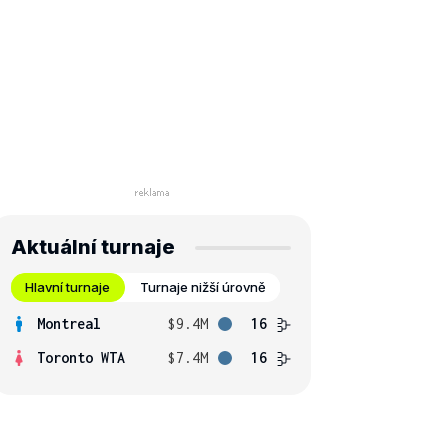
Aktuální turnaje
Hlavní turnaje
Turnaje nižší úrovně
Montreal
$9.4M
16
Toronto WTA
$7.4M
16