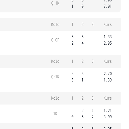
Q-1K
1
0
7.01
Kolo
1
2
3
Kurs
6
6
1.33
Q-OF
2
4
2.95
Kolo
1
2
3
Kurs
6
6
2.70
Q-1K
3
1
1.39
Kolo
1
2
3
Kurs
6
2
6
1.21
1K
0
6
2
3.99
6
3
6
3.05