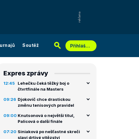
urnajů
Soutěž
Přihlášení
Expres zprávy
12:45
Lehečku čeká těžký boj o
čtvrtfinále na Masters
09:26
Djokovič chce drastickou
změnu tenisových pravidel
09:00
Knutsonová o největší titul,
Palicová o další finále
07:20
Siniaková po nešťastné skreči
slaví drtivé vítězství