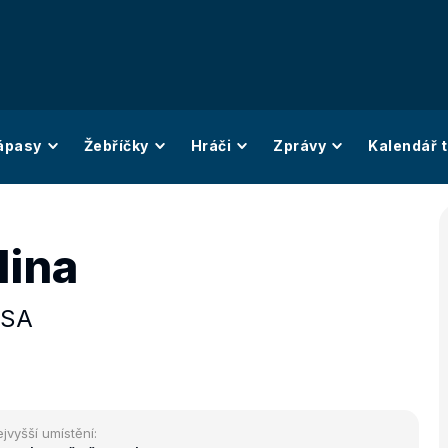
ápasy
Žebříčky
Hráči
Zprávy
Kalendář t
Hina
SA
jvyšší umístění: