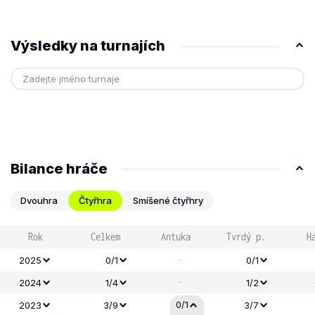
Výsledky na turnajích
Bilance hráče
Dvouhra
Čtyřhra
Smíšené čtyřhry
Rok
Celkem
Antuka
Tvrdý p.
H
-
2025
0/1
0/1
-
2024
1/4
1/2
0/1
2023
3/9
3/7