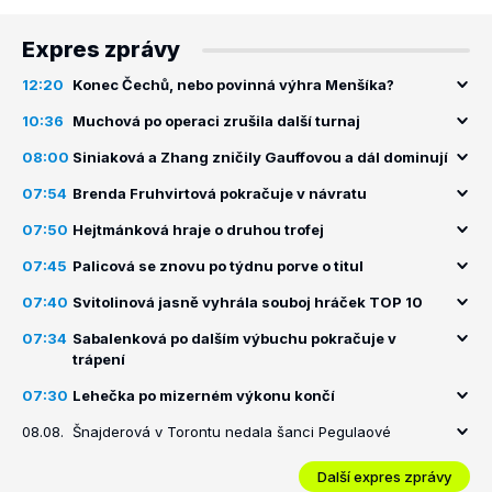
Expres zprávy
12:20
Konec Čechů, nebo povinná výhra Menšíka?
10:36
Muchová po operaci zrušila další turnaj
08:00
Siniaková a Zhang zničily Gauffovou a dál dominují
07:54
Brenda Fruhvirtová pokračuje v návratu
07:50
Hejtmánková hraje o druhou trofej
07:45
Palicová se znovu po týdnu porve o titul
07:40
Svitolinová jasně vyhrála souboj hráček TOP 10
07:34
Sabalenková po dalším výbuchu pokračuje v
trápení
07:30
Lehečka po mizerném výkonu končí
08.08.
Šnajderová v Torontu nedala šanci Pegulaové
Další expres zprávy