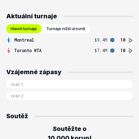
Aktuální turnaje
Hlavní turnaje
Turnaje nižší úrovně
Montreal
$9.4M
10
Toronto WTA
$7.4M
10
Vzájemné zápasy
Soutěž
Soutěžte o
10.000 korun!