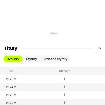
Tituly
Dvouhry
Čtyřhry
Smíšené čtyřhry
Rok
Turnaje
1
2025
4
2024
1
2023
1
2022