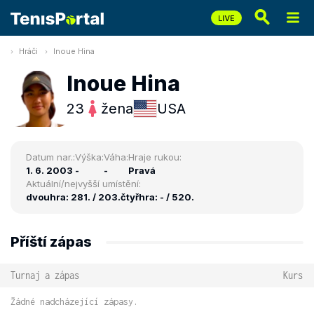
Hráči
Inoue Hina
Inoue Hina
23
žena
USA
Datum nar.:
Výška:
Váha:
Hraje rukou:
1. 6. 2003
-
-
Pravá
Aktuální/nejvyšší umístění:
dvouhra: 281. / 203.
čtyřhra: - / 520.
Příští zápas
Turnaj a zápas
Kurs
Žádné nadcházející zápasy.