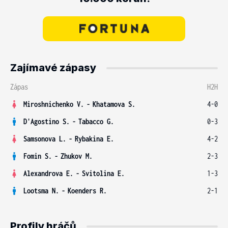
Zajímavé zápasy
Zápas
H2H
Miroshnichenko V.
-
Khatamova S.
4-0
D'Agostino S.
-
Tabacco G.
0-3
Samsonova L.
-
Rybakina E.
4-2
Fomin S.
-
Zhukov M.
2-3
Alexandrova E.
-
Svitolina E.
1-3
Lootsma N.
-
Koenders R.
2-1
Profily hráčů