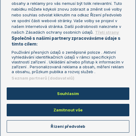
Turnaj mistryň
obsahy a reklamy pro vás nemusí být tolik relevantní. Tuto
Aktualní trendy
nabídku můžete kdykoli znovu zobrazit a změnit své volby
nebo souhlas odvolat kliknutím na odkaz Řízení předvoleb
ve spodní části webové stránky. Vaše volby se projeví v
Fotbalové přestupy
našem Internetová stránka. Další podrobnosti naleznete v
Livesport Daily
našich Zásadách ochrany osobních údajů.
Třetí strany
Společně s našimi partnery zpracováváme údaje s
LS Prague Open
tímto cílem:
Používání přesných údajů o zeměpisné poloze . Aktivní
vyhledávání identifikačních údajů v rámci specifických
vlastností zařízení . Ukládání a/nebo přístup k informacím v
Podmínky užití
Nastavení soukromí
zařízení . Personalizovaná reklama a obsah, měření reklam
GDPR a žurnalistika
Reklama
a obsahu, průzkum publika a rozvoj služeb .
Informace o zpracování osobních
Kontakt
Seznam partnerů (dodavatelů)
údajů
Tiráž
Souhlasím
Copyright © 2008-2026 TenisPortal.cz. Využíváme zpravodajství ČTK.
Zamítnout vše
Řízení předvoleb