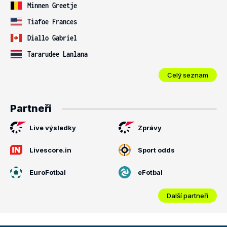
Minnen Greetje
Tiafoe Frances
Diallo Gabriel
Tararudee Lanlana
Celý seznam
Partneři
Live výsledky
Zprávy
Livescore.in
Sport odds
EuroFotbal
eFotbal
Další partneři