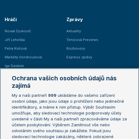
Hráči
Zprávy
Novak Djokovič
Aktuality
Jiří Lehečka
Tenisová Previews
Petra Kvitová
Rozhovory
Markéta Vondroušová
Express zprávy
Iga Swiatek
Marie Bouzková
Ochrana vašich osobních údajů nás
Žebříčky
Kalendář turnajů
zajímá
My a naši partneři
999
ukládáme do vašeho zařízení
Žebříček ATP (muži)
Australian Open
osobní údaje, jako jsou údaje o prohlížení nebo jedinečné
Žebříček WTA (ženy)
French Open
identifikátory, a máme k nim přístup. Výběr Souhlasím
umožňuje, aby sledovací technologie podporovaly účely
Sázkařský žebříček
Wimbledon
uvedené v části My a naši partneři zpracováváme údaje za
US Open
účelem poskytování. Výběrem Zamítnout vše nebo
odvoláním svého souhlasu je zakážete. Pokud jsou
Turnaj mistrů
sledovací technologie zakázány, některé zobrazené