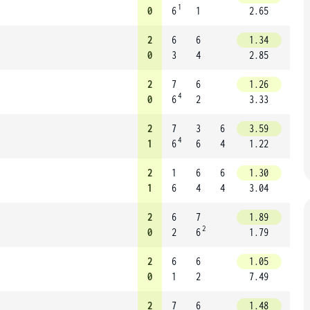
1
0
6
1
2.65
2
6
6
1.34
0
3
4
2.85
2
7
6
1.26
4
0
6
2
3.33
2
7
3
6
3.59
4
1
6
6
4
1.22
2
1
6
6
1.30
1
6
4
4
3.04
2
6
7
1.89
2
0
2
6
1.79
2
6
6
1.05
0
1
2
7.49
2
7
6
1.48