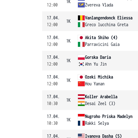
1K
12:00
Zvereva Vlada
17.04.
Vanlangendonck Eliessa
1K
12:00
Greco lucchina Greta
17.04.
Akita Shiho (4)
1K
12:00
Parravicini Gaia
17.04.
Gorska Daria
1K
12:00
Ahn Yu Jin
17.04.
Ozeki Michika
1K
12:00
Hou Yanan
17.04.
Koller Arabella
1K
10:30
Desai Zeel (3)
17.04.
Nugroho Priska Madelyn
1K
10:30
Rakki Selya
17.04.
Ivanova Dasha (5)