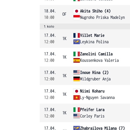
18.04.
Akita Shiho (4)
OF
10:00
Nugroho Priska Madelyn
1. kolo
17.04.
Villet Marie
1K
12:00
Leykina Polina
17.04.
Zanolini Camilla
1K
12:00
Koussenkova Valeria
17.04.
Inoue Hina (2)
1K
12:00
Wildgruber Anja
17.04.
Niimi Koharu
1K
12:00
Ly-Nguyen Savanna
17.04.
Pfeifer Lara
1K
12:00
Corley Paris
17.04.
Zhabrailova Milana (7)