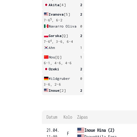
Akita
[4]
2
Ivanova
[5]
2
5
7-6
, 6-2
Navarro Oliva
0
Gorska
[Q]
2
4
7-6
, 3-6, 6-4
Ahn
1
Hou
[Q]
1
6-1, 4-6, 4-6
Ozeki
2
Wildgruber
0
3-6, 2-6
Inoue
[2]
2
Datum
Kolo
Zápas
21.04.
Inoue Hina (2)
F
11:00
Daavettila Sara