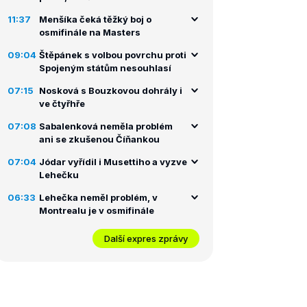
11:37
Menšíka čeká těžký boj o
osmifinále na Masters
09:04
Štěpánek s volbou povrchu proti
Spojeným státům nesouhlasí
07:15
Nosková s Bouzkovou dohrály i
ve čtyřhře
07:08
Sabalenková neměla problém
ani se zkušenou Číňankou
07:04
Jódar vyřídil i Musettiho a vyzve
Lehečku
06:33
Lehečka neměl problém, v
Montrealu je v osmifinále
Další expres zprávy