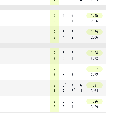
2
6
6
1.45
0
3
1
2.56
2
6
6
1.69
0
4
2
2.06
2
6
6
1.28
0
2
1
3.23
2
6
6
1.57
0
3
3
2.22
4
2
6
7
6
1.31
0
1
7
6
4
3.04
2
6
6
1.26
0
3
4
3.29