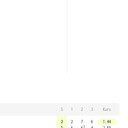
S
1
2
3
Kurs
2
2
7
6
1.44
2
1
6
6
4
2.59