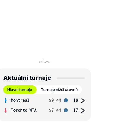
Aktuální turnaje
Hlavní turnaje
Turnaje nižší úrovně
Montreal
$9.4M
19
Toronto WTA
$7.4M
17