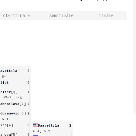
čtvrtfinále
semifinále
finále
aavettila
2
 6-1
illet
0
feifer
[Q]
1
0
, 6
-7, 4-6
habrailova
[7]
2
adovanovic
[6]
2
 6-3
kita
[4]
0
Daavettila
2
6-4, 6-2
vanova
[5]
0