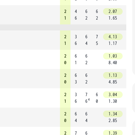
2
4
6
6
2.07
1
6
2
2
1.65
2
3
6
7
4.13
1
6
4
5
1.17
2
6
6
1.03
0
1
2
8.40
2
6
6
1.13
0
3
2
4.85
2
3
7
6
3.04
4
1
6
6
0
1.30
2
6
6
1.34
0
4
4
2.85
2
7
6
1.39