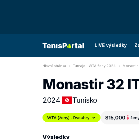
LIVE výsledky
Z
Hlavní stránka
Turnaje - WTA ženy 2024
Monastir 
Monastir 32 I
2024
Tunisko
$15,000
WTA (ženy) - Dvouhry
žen
Výsledky