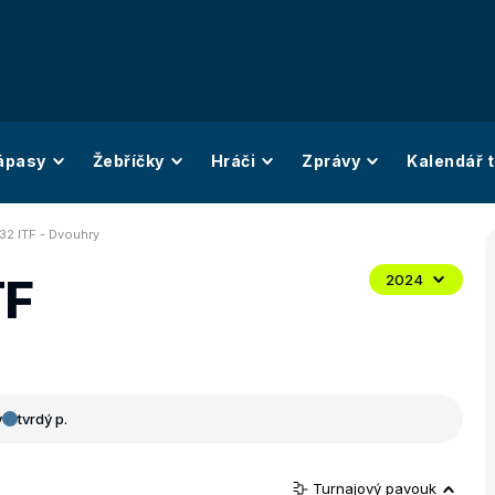
ápasy
Žebříčky
Hráči
Zprávy
Kalendář t
32 ITF - Dvouhry
TF
2024
y
tvrdý p.
Turnajový pavouk