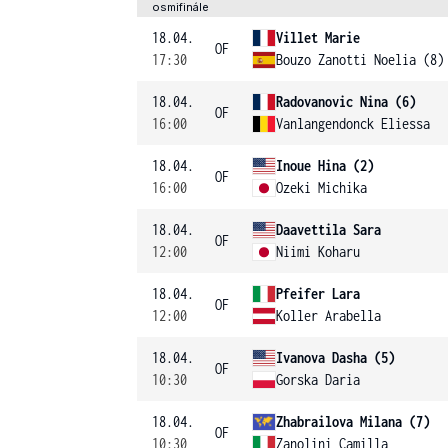
osmifinále
18.04.
Villet Marie
OF
17:30
Bouzo Zanotti Noelia (8)
18.04.
Radovanovic Nina (6)
OF
16:00
Vanlangendonck Eliessa
18.04.
Inoue Hina (2)
OF
16:00
Ozeki Michika
18.04.
Daavettila Sara
OF
12:00
Niimi Koharu
18.04.
Pfeifer Lara
OF
12:00
Koller Arabella
18.04.
Ivanova Dasha (5)
OF
10:30
Gorska Daria
18.04.
Zhabrailova Milana (7)
OF
10:30
Zanolini Camilla