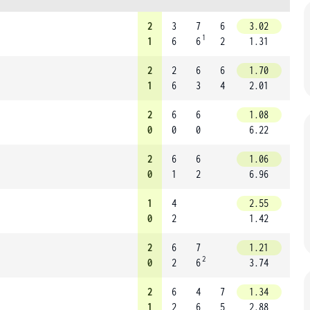
2
3
7
6
3.02
1
1
6
6
2
1.31
2
2
6
6
1.70
1
6
3
4
2.01
2
6
6
1.08
0
0
0
6.22
2
6
6
1.06
0
1
2
6.96
1
4
2.55
0
2
1.42
2
6
7
1.21
2
0
2
6
3.74
2
6
4
7
1.34
1
2
6
5
2.88