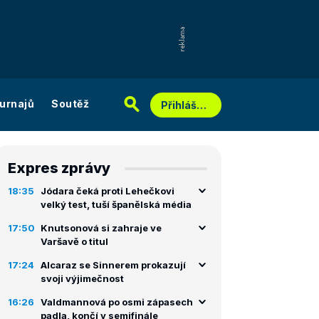
urnajů
Soutěž
Přihlášení
Expres zprávy
18:35
Jódara čeká proti Lehečkovi
velký test, tuší španělská média
17:50
Knutsonová si zahraje ve
Varšavě o titul
17:24
Alcaraz se Sinnerem prokazují
svoji výjimečnost
16:26
Valdmannová po osmi zápasech
padla, končí v semifinále