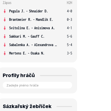
Zápas
H2H
Pegula J.
-
Shnaider D.
4-0
Brantmeier R.
-
Mandlik E.
0-3
Svitolina E.
-
Anisimova A.
4-1
Sakkari M.
-
Gauff C.
5-6
Sabalenka A.
-
Alexandrova E.
5-4
Mertens E.
-
Osaka N.
3-5
Profily hráčů
Sázkařský žebříček