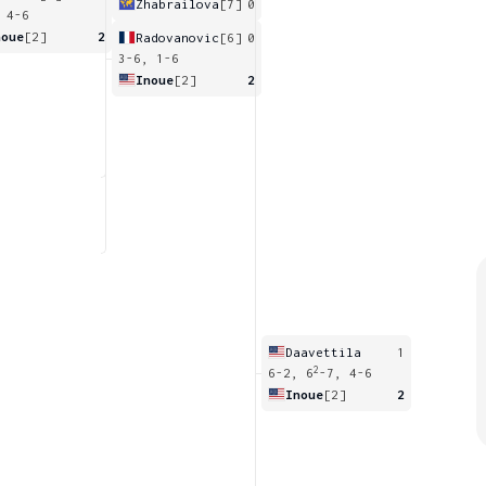
Zhabrailova
[7]
0
 4-6
noue
[2]
2
Radovanovic
[6]
0
3-6, 1-6
Inoue
[2]
2
Daavettila
1
2
6-2, 6
-7, 4-6
Inoue
[2]
2