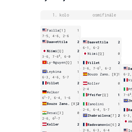
1. kolo
osmifinále
Failla
[1]
1
7-5, 4-6, 2-6
Daavettila
2
Daavettila
2
6-1, 6-2
Niimi
[Q]
2
Niimi
[Q]
0
4
3-6, 7-6
, 6-0
Ly-Nguyen
[Q]
1
Villet
2
1
3-6, 7-6
, 6-2
D
Leykina
1
Bouzo Zanotti
[8]
1
6-2,
6-3, 4-6, 5-7
V
Villet
2
Koller
0
2-4
P
Welker
1
4
Pfeifer
[Q]
1
7-6
1
6
-7, 6-4, 1-6
Z
Bouzo Zanotti
[8]
2
Zanolini
1
2-6, 6-4, 5-7
R
Desai
[3]
0
Zhabrailova
[7]
2
6-3,
2
2-6, 6
-7
A
Koller
2
Radovanovic
[6]
2
2-6, 6-3, 6-4
I