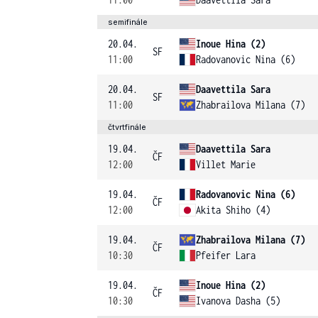
semifinále
20.04.
Inoue Hina (2)
SF
11:00
Radovanovic Nina (6)
20.04.
Daavettila Sara
SF
11:00
Zhabrailova Milana (7)
čtvrtfinále
19.04.
Daavettila Sara
ČF
12:00
Villet Marie
19.04.
Radovanovic Nina (6)
ČF
12:00
Akita Shiho (4)
19.04.
Zhabrailova Milana (7)
ČF
10:30
Pfeifer Lara
19.04.
Inoue Hina (2)
ČF
10:30
Ivanova Dasha (5)