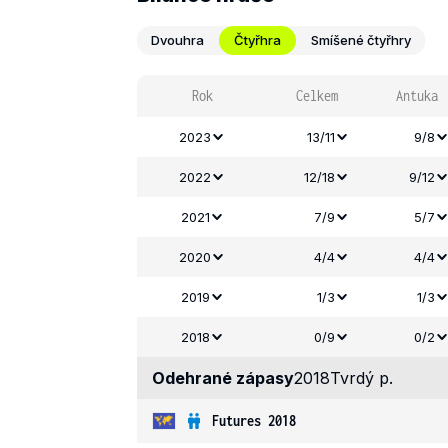
Dvouhra
Čtyřhra
Smíšené čtyřhry
Rok
Celkem
Antuka
2023
13/11
9/8
2022
12/18
9/12
2021
7/9
5/7
2020
4/4
4/4
2019
1/3
1/3
2018
0/9
0/2
Odehrané zápasy
2018
Tvrdý p.
Futures 2018