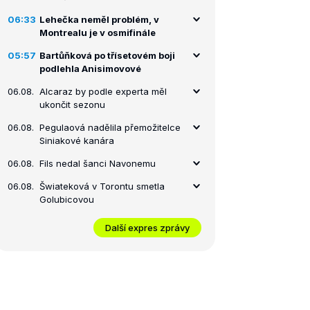
06:33
Lehečka neměl problém, v
Montrealu je v osmifinále
05:57
Bartůňková po třísetovém boji
podlehla Anisimovové
06.08.
Alcaraz by podle experta měl
ukončit sezonu
06.08.
Pegulaová nadělila přemožitelce
Siniakové kanára
06.08.
Fils nedal šanci Navonemu
06.08.
Šwiateková v Torontu smetla
Golubicovou
Další expres zprávy