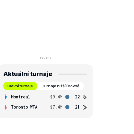
Aktuální turnaje
Hlavní turnaje
Turnaje nižší úrovně
Montreal
$9.4M
22
Toronto WTA
$7.4M
21