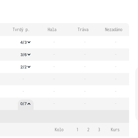
Tvrdý p.
Hala
Tráva
Nezadáno
-
-
-
4/3
-
-
-
3/6
-
-
-
2/2
-
-
-
-
-
-
-
-
-
-
-
0/7
Kolo
1
2
3
Kurs