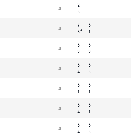
2
OF
3
7
6
OF
4
6
1
6
6
OF
2
2
6
6
OF
4
3
6
6
OF
1
1
6
6
OF
4
1
6
6
OF
4
3