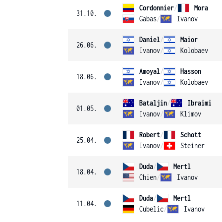
Cordonnier
/
Mora
31.10.
Gabas
/
Ivanov
Daniel
/
Maior
26.06.
Ivanov
/
Kolobaev
Amoyal
/
Hasson
18.06.
Ivanov
/
Kolobaev
Bataljin
/
Ibraimi
01.05.
Ivanov
/
Klimov
Robert
/
Schott
25.04.
Ivanov
/
Steiner
Duda
/
Mertl
18.04.
Chien
/
Ivanov
Duda
/
Mertl
11.04.
Cubelic
/
Ivanov