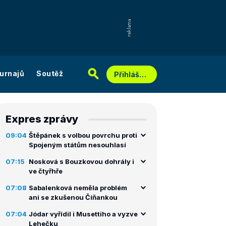
urnajů
Soutěž
Přihlášení
Expres zprávy
09:04
Štěpánek s volbou povrchu proti
Spojeným státům nesouhlasí
07:15
Nosková s Bouzkovou dohrály i
ve čtyřhře
07:08
Sabalenková neměla problém
ani se zkušenou Číňankou
07:04
Jódar vyřídil i Musettiho a vyzve
Lehečku