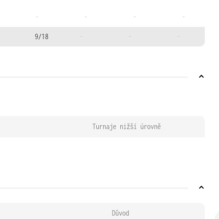
-
-
-
-
9/18
-
-
-
Turnaje nižší úrovně
Důvod