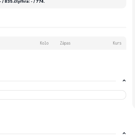
 / 835.
čtyřhra: - / 774.
Kolo
Zápas
Kurs