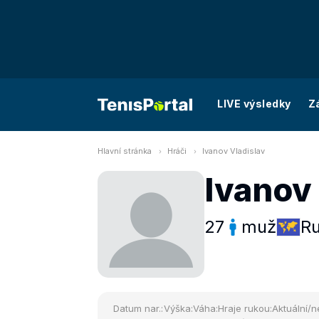
LIVE výsledky
Z
Hlavní stránka
Hráči
Ivanov Vladislav
Ivanov 
27
muž
R
Datum nar.:
Výška:
Váha:
Hraje rukou:
Aktuální/n