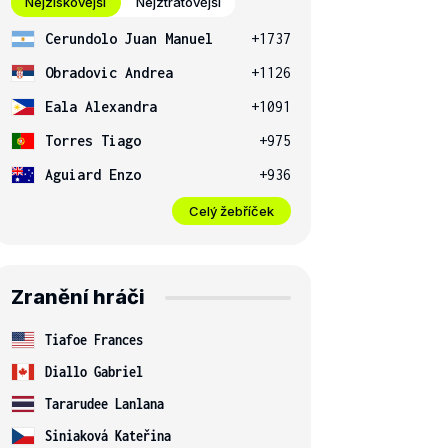
Nejziskovější
Nejztrátovější
Cerundolo Juan Manuel
+1737
Obradovic Andrea
+1126
Eala Alexandra
+1091
Torres Tiago
+975
Aguiard Enzo
+936
Celý žebříček
Zranění hráči
Tiafoe Frances
Diallo Gabriel
Tararudee Lanlana
Siniaková Kateřina