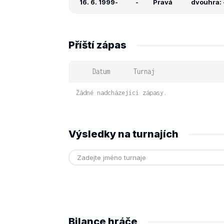
16. 6. 1999
-
-
Pravá
dvouhra: -
Příští zápas
Datum
Turnaj
Žádné nadcházející zápasy.
Výsledky na turnajích
Bilance hráče