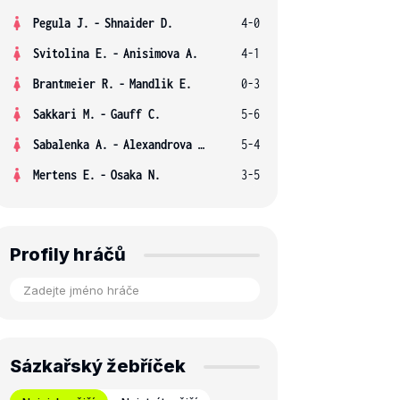
Pegula J.
-
Shnaider D.
4-0
Svitolina E.
-
Anisimova A.
4-1
Brantmeier R.
-
Mandlik E.
0-3
Sakkari M.
-
Gauff C.
5-6
Sabalenka A.
-
Alexandrova E.
5-4
Mertens E.
-
Osaka N.
3-5
Profily hráčů
Sázkařský žebříček