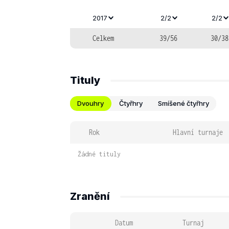
2017
2/2
2/2
Celkem
39/56
30/38
Tituly
Dvouhry
Čtyřhry
Smíšené čtyřhry
Rok
Hlavní turnaje
Žádné tituly
Zranění
Datum
Turnaj