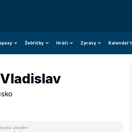
ápasy
Žebříčky
Hráči
Zprávy
Kalendář t
Vladislav
usko
ejvyšší umístění: