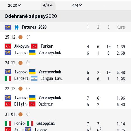
-
4/4
2020
4/4
Odehrané zápasy
2020
Futures 2020
1
2
3
Kurs
25.12.
SF
Akkoyun
/
Turker
4
6
10
1.39
Ivanov
/
Veremeychuk
6
1
8
2.68
24.12.
ČF
Ivanov
/
Veremeychuk
6
2
10
6.48
Darderi
/
Lingua Lavallen
4
6
7
1.06
22.12.
OF
Ivanov
/
Veremeychuk
7
6
1.06
Bilgin
/
Ozdemir
5
2
6.40
31.01.
ČF
Fonio
/
Galoppini
7
7
1.14
1
2
Aksu
/
Ivanov
6
6
4.75