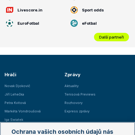
Livescore.in
Sport odds
EuroFotbal
eFotbal
Další partneři
Hráči
Zprávy
Novak Djokovič
Aktuality
Jiří Lehečka
Tenisová Previews
Petra Kvitová
Rozhovory
Markéta Vondroušová
Express zprávy
Iga Swiatek
Marie Bouzková
Ochrana vašich osobních údajů nás