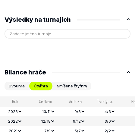
Výsledky na turnajích
Bilance hráče
Dvouhra
Čtyřhra
Smíšené čtyřhry
Rok
Celkem
Antuka
Tvrdý p.
H
2023
13/11
9/8
4/3
2022
12/18
9/12
3/6
2021
7/9
5/7
2/2