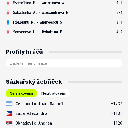
Svitolina E.
-
Anisimova A.
4-1
Sabalenka A.
-
Alexandrova E.
5-4
Pieleanu R.
-
Andreescu S.
3-4
Samsonova L.
-
Rybakina E.
4-2
Profily hráčů
Sázkařský žebříček
Nejziskovější
Nejztrátovější
Cerundolo Juan Manuel
+1737
Eala Alexandra
+1131
Obradovic Andrea
+1126