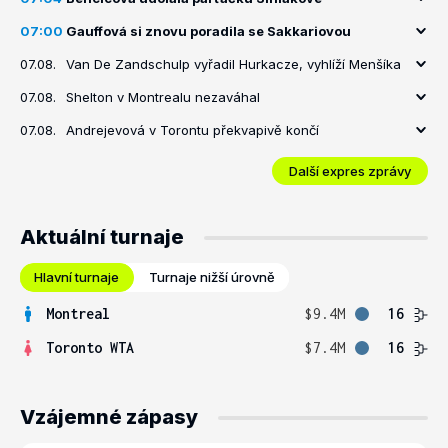
07:00
Gauffová si znovu poradila se Sakkariovou
07.08.
Van De Zandschulp vyřadil Hurkacze, vyhlíží Menšíka
07.08.
Shelton v Montrealu nezaváhal
07.08.
Andrejevová v Torontu překvapivě končí
Další expres zprávy
Aktuální turnaje
Hlavní turnaje
Turnaje nižší úrovně
Montreal
$9.4M
16
Toronto WTA
$7.4M
16
Vzájemné zápasy