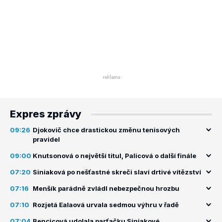
Expres zprávy
09:26
Djokovič chce drastickou změnu tenisových
pravidel
09:00
Knutsonová o největší titul, Palicová o další finále
07:20
Siniaková po nešťastné skreči slaví drtivé vítězství
07:16
Menšík parádně zvládl nebezpečnou hrozbu
07:10
Rozjetá Ealaová urvala sedmou výhru v řadě
07:04
Bencicová udolala parťačku Siniakové