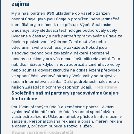
Žebříčky
Kalendář turnajů
zajímá
My a naši partneři
999
ukládáme do vašeho zařízení
Žebříček ATP (muži)
Australian Open
osobní údaje, jako jsou údaje o prohlížení nebo jedinečné
Žebříček WTA (ženy)
French Open
identifikátory, a máme k nim přístup. Výběr Souhlasím
umožňuje, aby sledovací technologie podporovaly účely
Sázkařský žebříček
Wimbledon
uvedené v části My a naši partneři zpracováváme údaje za
US Open
účelem poskytování. Výběrem Zamítnout vše nebo
odvoláním svého souhlasu je zakážete. Pokud jsou
Turnaj mistrů
sledovací technologie zakázány, některé zobrazené
Turnaj mistryň
obsahy a reklamy pro vás nemusí být tolik relevantní. Tuto
Aktualní trendy
nabídku můžete kdykoli znovu zobrazit a změnit své volby
nebo souhlas odvolat kliknutím na odkaz Řízení předvoleb
ve spodní části webové stránky. Vaše volby se projeví v
Fotbalové přestupy
našem Internetová stránka. Další podrobnosti naleznete v
Livesport Daily
našich Zásadách ochrany osobních údajů.
Třetí strany
Společně s našimi partnery zpracováváme údaje s
LS Prague Open
tímto cílem:
Používání přesných údajů o zeměpisné poloze . Aktivní
vyhledávání identifikačních údajů v rámci specifických
vlastností zařízení . Ukládání a/nebo přístup k informacím v
Podmínky užití
Nastavení soukromí
zařízení . Personalizovaná reklama a obsah, měření reklam
GDPR a žurnalistika
Reklama
a obsahu, průzkum publika a rozvoj služeb .
Informace o zpracování osobních
Kontakt
Seznam partnerů (dodavatelů)
údajů