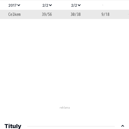
-
2017
2/2
2/2
Celkem
39/56
30/38
9/18
Tituly