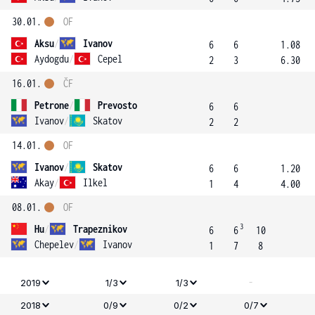
30.01.
OF
Aksu
/
Ivanov
6
6
1.08
Aydogdu
/
Cepel
2
3
6.30
16.01.
ČF
Petrone
/
Prevosto
6
6
Ivanov
/
Skatov
2
2
14.01.
OF
Ivanov
/
Skatov
6
6
1.20
Akay
/
Ilkel
1
4
4.00
08.01.
OF
3
Hu
/
Trapeznikov
6
6
10
Chepelev
/
Ivanov
1
7
8
-
2019
1/3
1/3
2018
0/9
0/2
0/7