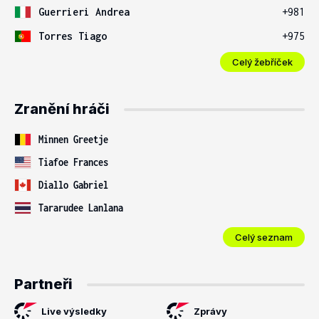
Guerrieri Andrea
+981
Torres Tiago
+975
Celý žebříček
Zranění hráči
Minnen Greetje
Tiafoe Frances
Diallo Gabriel
Tararudee Lanlana
Celý seznam
Partneři
Live výsledky
Zprávy