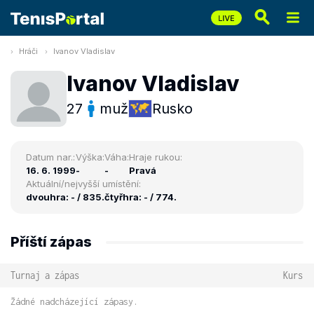
Hráči
Ivanov Vladislav
Ivanov Vladislav
27
muž
Rusko
Datum nar.:
Výška:
Váha:
Hraje rukou:
16. 6. 1999
-
-
Pravá
Aktuální/nejvyšší umístění:
dvouhra: - / 835.
čtyřhra: - / 774.
Příští zápas
Turnaj a zápas
Kurs
Žádné nadcházející zápasy.