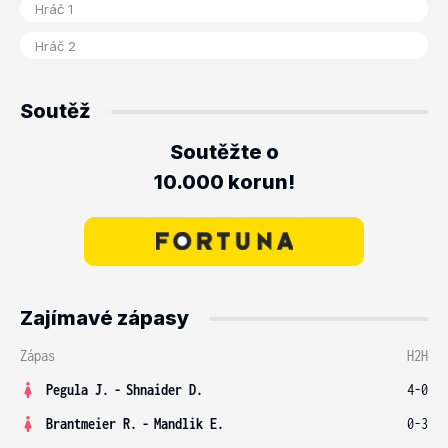
Soutěž
Soutěžte o
10.000 korun!
Zajímavé zápasy
Zápas
H2H
Pegula J.
-
Shnaider D.
4-0
Brantmeier R.
-
Mandlik E.
0-3