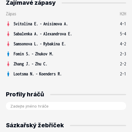
Zajímavé zápasy
Zápas
H2H
Svitolina E.
-
Anisimova A.
4-1
Sabalenka A.
-
Alexandrova E.
5-4
Samsonova L.
-
Rybakina E.
4-2
Fomin S.
-
Zhukov M.
2-3
Zhang J.
-
Zhu C.
2-2
Lootsma N.
-
Koenders R.
2-1
Profily hráčů
Sázkařský žebříček