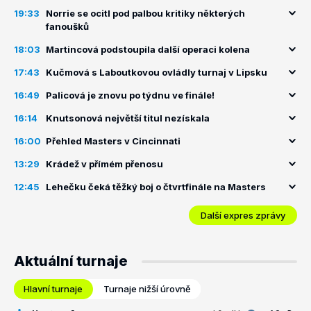
19:33
Norrie se ocitl pod palbou kritiky některých
fanoušků
18:03
Martincová podstoupila další operaci kolena
17:43
Kučmová s Laboutkovou ovládly turnaj v Lipsku
16:49
Palicová je znovu po týdnu ve finále!
16:14
Knutsonová největší titul nezískala
16:00
Přehled Masters v Cincinnati
13:29
Krádež v přímém přenosu
12:45
Lehečku čeká těžký boj o čtvrtfinále na Masters
Další expres zprávy
Aktuální turnaje
Hlavní turnaje
Turnaje nižší úrovně