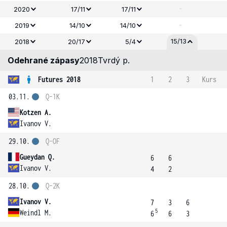
-
2020
17/11
17/11
-
2019
14/10
14/10
15/13
2018
20/17
5/4
Odehrané zápasy
2018
Tvrdý p.
Futures 2018
1
2
3
Kurs
03.11.
Q-1K
Kotzen A.
Ivanov V.
29.10.
Q-OF
Gueydan Q.
6
6
Ivanov V.
4
2
28.10.
Q-2K
Ivanov V.
7
3
6
5
Weindl M.
6
6
3