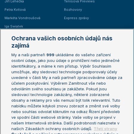
Jiří Lehečka
Tenisová Previews
Petra Kvitová
Rozhovory
Markéta Vondroušová
Express zprávy
Iga Swiatek
Marie Bouzková
Ochrana vašich osobních údajů nás
Žebříčky
Kalendář turnajů
zajímá
My a naši partneři
999
ukládáme do vašeho zařízení
Žebříček ATP (muži)
Australian Open
osobní údaje, jako jsou údaje o prohlížení nebo jedinečné
Žebříček WTA (ženy)
French Open
identifikátory, a máme k nim přístup. Výběr Souhlasím
umožňuje, aby sledovací technologie podporovaly účely
Sázkařský žebříček
Wimbledon
uvedené v části My a naši partneři zpracováváme údaje za
US Open
účelem poskytování. Výběrem Zamítnout vše nebo
odvoláním svého souhlasu je zakážete. Pokud jsou
Turnaj mistrů
sledovací technologie zakázány, některé zobrazené
Turnaj mistryň
obsahy a reklamy pro vás nemusí být tolik relevantní. Tuto
Aktualní trendy
nabídku můžete kdykoli znovu zobrazit a změnit své volby
nebo souhlas odvolat kliknutím na odkaz Řízení předvoleb
ve spodní části webové stránky. Vaše volby se projeví v
Fotbalové přestupy
našem Internetová stránka. Další podrobnosti naleznete v
Livesport Daily
našich Zásadách ochrany osobních údajů.
Třetí strany