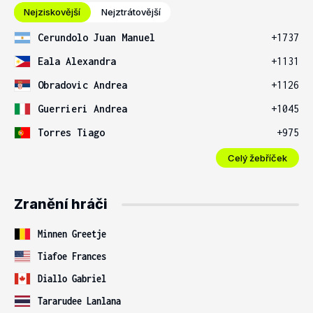
Nejziskovější
Nejztrátovější
Cerundolo Juan Manuel
+1737
Eala Alexandra
+1131
Obradovic Andrea
+1126
Guerrieri Andrea
+1045
Torres Tiago
+975
Celý žebříček
Zranění hráči
Minnen Greetje
Tiafoe Frances
Diallo Gabriel
Tararudee Lanlana