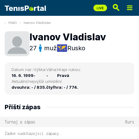
Hráči
Ivanov Vladislav
Ivanov Vladislav
27
muž
Rusko
Datum nar.:
Výška:
Váha:
Hraje rukou:
16. 6. 1999
-
-
Pravá
Aktuální/nejvyšší umístění:
dvouhra: - / 835.
čtyřhra: - / 774.
Příští zápas
Turnaj a zápas
Kurs
Žádné nadcházející zápasy.