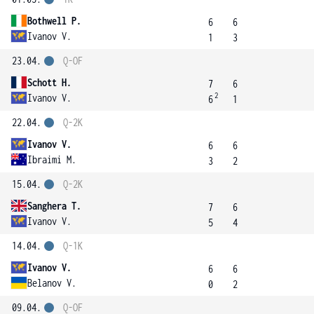
Bothwell P.
6
6
Ivanov V.
1
3
23.04.
Q-OF
Schott H.
7
6
2
Ivanov V.
6
1
22.04.
Q-2K
Ivanov V.
6
6
Ibraimi M.
3
2
15.04.
Q-2K
Sanghera T.
7
6
Ivanov V.
5
4
14.04.
Q-1K
Ivanov V.
6
6
Belanov V.
0
2
09.04.
Q-OF