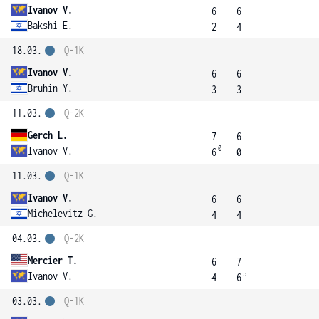
Ivanov V.
6
6
Bakshi E.
2
4
18.03.
Q-1K
Ivanov V.
6
6
Bruhin Y.
3
3
11.03.
Q-2K
Gerch L.
7
6
0
Ivanov V.
6
0
11.03.
Q-1K
Ivanov V.
6
6
Michelevitz G.
4
4
04.03.
Q-2K
Mercier T.
6
7
5
Ivanov V.
4
6
03.03.
Q-1K