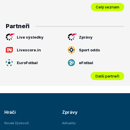
Celý seznam
Partneři
Live výsledky
Zprávy
Livescore.in
Sport odds
EuroFotbal
eFotbal
Další partneři
Hráči
Zprávy
Novak Djokovič
Aktuality