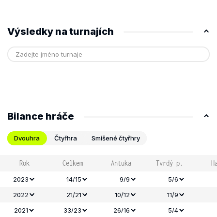
Výsledky na turnajích
Bilance hráče
Dvouhra
Čtyřhra
Smíšené čtyřhry
Rok
Celkem
Antuka
Tvrdý p.
H
2023
14/15
9/9
5/6
2022
21/21
10/12
11/9
2021
33/23
26/16
5/4