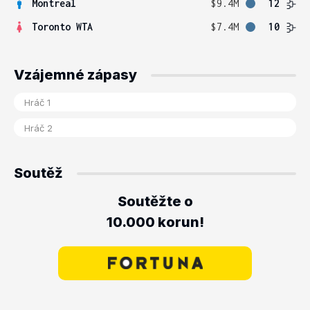
Montreal
$9.4M
12
Toronto WTA
$7.4M
10
Vzájemné zápasy
Soutěž
Soutěžte o
10.000 korun!