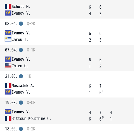
Schott H.
6
6
Ivanov V.
4
3
08.04.
Q-2K
Ivanov V.
6
6
Carou I.
2
3
07.04.
Q-1K
Ivanov V.
6
6
Chien C.
1
2
21.03.
1K
Musialek A.
6
7
1
Ivanov V.
1
6
19.03.
Q-OF
Ivanov V.
4
7
4
9
Bittoun Kouzmine C.
6
6
1
18.03.
Q-2K