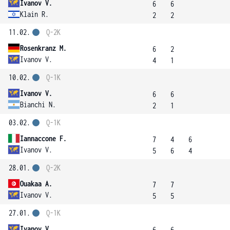
Ivanov V.
6
6
Klain R.
2
2
11.02.
Q-2K
Rosenkranz M.
6
2
Ivanov V.
4
1
10.02.
Q-1K
Ivanov V.
6
6
Bianchi N.
2
1
03.02.
Q-1K
Iannaccone F.
7
4
6
Ivanov V.
5
6
4
28.01.
Q-2K
Ouakaa A.
7
7
Ivanov V.
5
5
27.01.
Q-1K
Ivanov V.
6
6