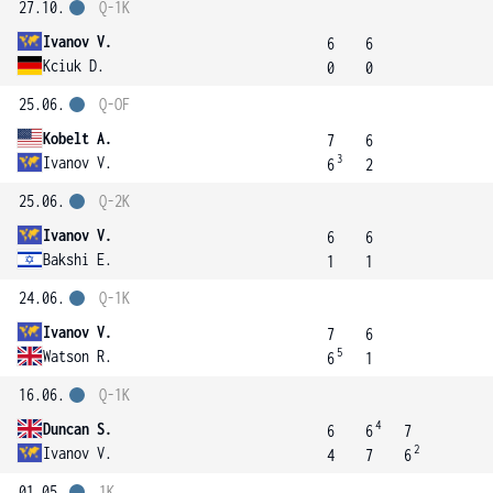
27.10.
Q-1K
Ivanov V.
6
6
Kciuk D.
0
0
25.06.
Q-OF
Kobelt A.
7
6
3
Ivanov V.
6
2
25.06.
Q-2K
Ivanov V.
6
6
Bakshi E.
1
1
24.06.
Q-1K
Ivanov V.
7
6
5
Watson R.
6
1
16.06.
Q-1K
4
Duncan S.
6
6
7
2
Ivanov V.
4
7
6
01.05.
1K