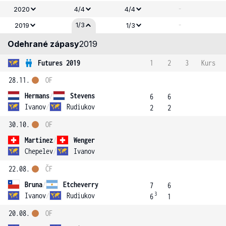
-
2020
4/4
4/4
-
1/3
2019
1/3
Odehrané zápasy
2019
Futures 2019
1
2
3
Kurs
28.11.
OF
Hermans
/
Stevens
6
6
Ivanov
/
Rudiukov
2
2
30.10.
OF
Martinez
/
Wenger
Chepelev
/
Ivanov
22.08.
ČF
Bruna
/
Etcheverry
7
6
3
Ivanov
/
Rudiukov
6
1
20.08.
OF