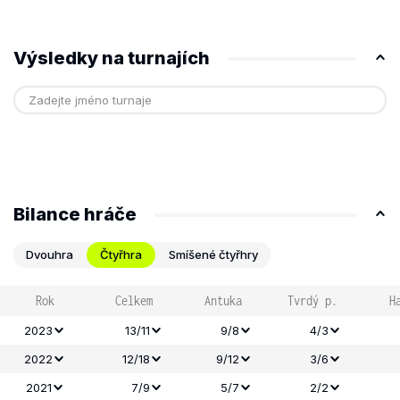
Výsledky na turnajích
Bilance hráče
Dvouhra
Čtyřhra
Smíšené čtyřhry
Rok
Celkem
Antuka
Tvrdý p.
H
2023
13/11
9/8
4/3
2022
12/18
9/12
3/6
2021
7/9
5/7
2/2