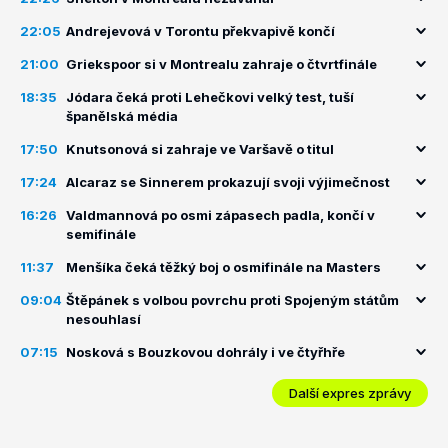
22:05
Andrejevová v Torontu překvapivě končí
21:00
Griekspoor si v Montrealu zahraje o čtvrtfinále
18:35
Jódara čeká proti Lehečkovi velký test, tuší
španělská média
17:50
Knutsonová si zahraje ve Varšavě o titul
17:24
Alcaraz se Sinnerem prokazují svoji výjimečnost
16:26
Valdmannová po osmi zápasech padla, končí v
semifinále
11:37
Menšíka čeká těžký boj o osmifinále na Masters
09:04
Štěpánek s volbou povrchu proti Spojeným státům
nesouhlasí
07:15
Nosková s Bouzkovou dohrály i ve čtyřhře
Další expres zprávy