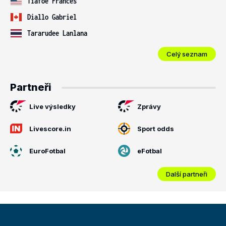
Tiafoe Frances
Diallo Gabriel
Tararudee Lanlana
Celý seznam
Partneři
Live výsledky
Zprávy
Livescore.in
Sport odds
EuroFotbal
eFotbal
Další partneři