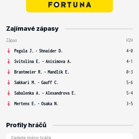
Zajímavé zápasy
Zápas
H2H
Pegula J.
-
Shnaider D.
4-0
Svitolina E.
-
Anisimova A.
4-1
Brantmeier R.
-
Mandlik E.
0-3
Sakkari M.
-
Gauff C.
5-6
Sabalenka A.
-
Alexandrova E.
5-4
Mertens E.
-
Osaka N.
3-5
Profily hráčů