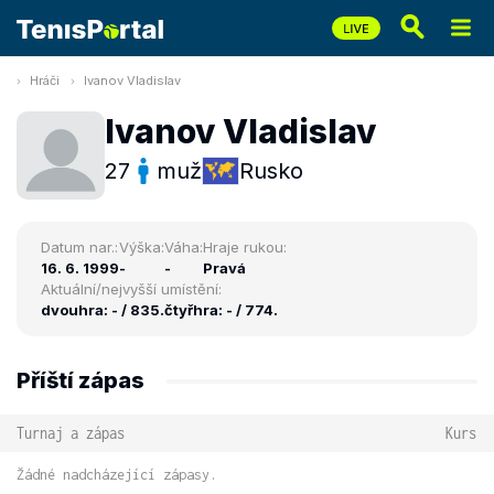
Hráči
Ivanov Vladislav
Ivanov Vladislav
27
muž
Rusko
Datum nar.:
Výška:
Váha:
Hraje rukou:
16. 6. 1999
-
-
Pravá
Aktuální/nejvyšší umístění:
dvouhra: - / 835.
čtyřhra: - / 774.
Příští zápas
Turnaj a zápas
Kurs
Žádné nadcházející zápasy.