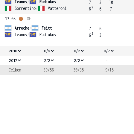
Ivanov
/
Rudiukov
7
3
10
2
Sorrentino
/
Vatteroni
6
6
7
13.08.
OF
Arreche
/
Feitt
7
6
2
Ivanov
/
Rudiukov
6
3
2018
0/9
0/2
0/7
-
2017
2/2
2/2
Celkem
39/56
30/38
9/18