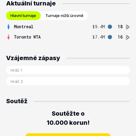
Aktuální turnaje
Hlavní turnaje
Turnaje nižší úrovně
Montreal
$9.4M
18
Toronto WTA
$7.4M
16
Vzájemné zápasy
Soutěž
Soutěžte o
10.000 korun!