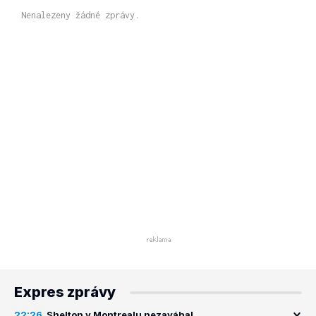
Nenalezeny žádné zprávy.
Expres zprávy
22:26
Shelton v Montrealu nezaváhal