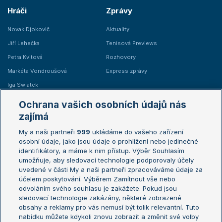
Hráči
Zprávy
Novak Djokovič
Aktuality
Jiří Lehečka
Tenisová Previews
Petra Kvitová
Rozhovory
Markéta Vondroušová
Express zprávy
Iga Swiatek
Marie Bouzková
Ochrana vašich osobních údajů nás
Žebříčky
Kalendář turnajů
zajímá
My a naši partneři
999
ukládáme do vašeho zařízení
Žebříček ATP (muži)
Australian Open
osobní údaje, jako jsou údaje o prohlížení nebo jedinečné
Žebříček WTA (ženy)
French Open
identifikátory, a máme k nim přístup. Výběr Souhlasím
umožňuje, aby sledovací technologie podporovaly účely
Sázkařský žebříček
Wimbledon
uvedené v části My a naši partneři zpracováváme údaje za
US Open
účelem poskytování. Výběrem Zamítnout vše nebo
odvoláním svého souhlasu je zakážete. Pokud jsou
Turnaj mistrů
sledovací technologie zakázány, některé zobrazené
Turnaj mistryň
obsahy a reklamy pro vás nemusí být tolik relevantní. Tuto
Aktualní trendy
nabídku můžete kdykoli znovu zobrazit a změnit své volby