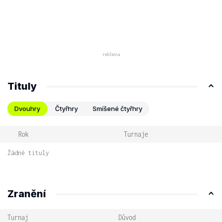
Tituly
Dvouhry
Čtyřhry
Smíšené čtyřhry
Rok
Turnaje
Žádné tituly
Zranění
Turnaj
Důvod