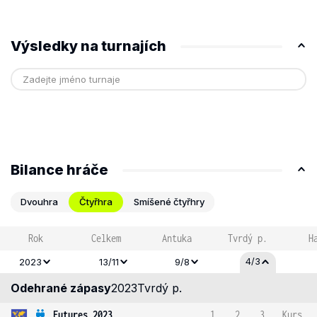
Výsledky na turnajích
Bilance hráče
Dvouhra
Čtyřhra
Smíšené čtyřhry
Rok
Celkem
Antuka
Tvrdý p.
H
4/3
2023
13/11
9/8
Odehrané zápasy
2023
Tvrdý p.
Futures 2023
1
2
3
Kurs