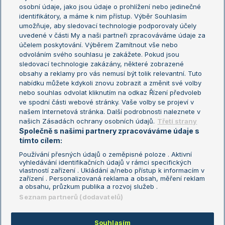
osobní údaje, jako jsou údaje o prohlížení nebo jedinečné
Žebříček WTA (ženy)
French Open
identifikátory, a máme k nim přístup. Výběr Souhlasím
umožňuje, aby sledovací technologie podporovaly účely
Sázkařský žebříček
Wimbledon
uvedené v části My a naši partneři zpracováváme údaje za
US Open
účelem poskytování. Výběrem Zamítnout vše nebo
odvoláním svého souhlasu je zakážete. Pokud jsou
Turnaj mistrů
sledovací technologie zakázány, některé zobrazené
Turnaj mistryň
obsahy a reklamy pro vás nemusí být tolik relevantní. Tuto
Aktualní trendy
nabídku můžete kdykoli znovu zobrazit a změnit své volby
nebo souhlas odvolat kliknutím na odkaz Řízení předvoleb
ve spodní části webové stránky. Vaše volby se projeví v
Fotbalové přestupy
našem Internetová stránka. Další podrobnosti naleznete v
Livesport Daily
našich Zásadách ochrany osobních údajů.
Třetí strany
Společně s našimi partnery zpracováváme údaje s
LS Prague Open
tímto cílem:
Používání přesných údajů o zeměpisné poloze . Aktivní
vyhledávání identifikačních údajů v rámci specifických
vlastností zařízení . Ukládání a/nebo přístup k informacím v
Podmínky užití
Nastavení soukromí
zařízení . Personalizovaná reklama a obsah, měření reklam
GDPR a žurnalistika
Reklama
a obsahu, průzkum publika a rozvoj služeb .
Informace o zpracování osobních
Kontakt
Seznam partnerů (dodavatelů)
údajů
Tiráž
Souhlasím