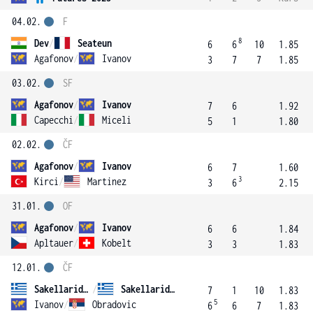
04.02.
F
8
Dev
/
Seateun
6
6
10
1.85
Agafonov
/
Ivanov
3
7
7
1.85
03.02.
SF
Agafonov
/
Ivanov
7
6
1.92
Capecchi
/
Miceli
5
1
1.80
02.02.
ČF
Agafonov
/
Ivanov
6
7
1.60
3
Kirci
/
Martinez
3
6
2.15
31.01.
OF
Agafonov
/
Ivanov
6
6
1.84
Apltauer
/
Kobelt
3
3
1.83
12.01.
ČF
Sakellaridis
/
Sakellaridis
7
1
10
1.83
5
Ivanov
/
Obradovic
6
6
7
1.83