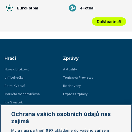
EuroFotbal
eFotbal
Další partneři
Hráči
Zprávy
Novak Djokovič
Aktuality
Jiří Lehečka
Tenisová Previews
Petra Kvitová
Rozhovory
Markéta Vondroušová
Express zprávy
Iga Swiatek
Marie Bouzková
Ochrana vašich osobních údajů nás
Žebříčky
Kalendář turnajů
zajímá
My a naši partneři
997
ukládáme do vašeho zařízení
Žebříček ATP (muži)
Australian Open