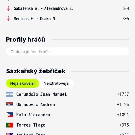
Sabalenka A.
-
Alexandrova E.
5-4
Mertens E.
-
Osaka N.
3-5
Profily hráčů
Sázkařský žebříček
Nejziskovější
Nejztrátovější
Cerundolo Juan Manuel
+1737
Obradovic Andrea
+1126
Eala Alexandra
+1091
Torres Tiago
+975