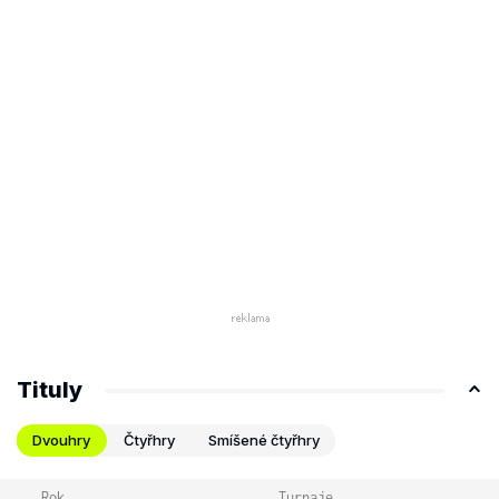
Tituly
Dvouhry
Čtyřhry
Smíšené čtyřhry
Rok
Turnaje