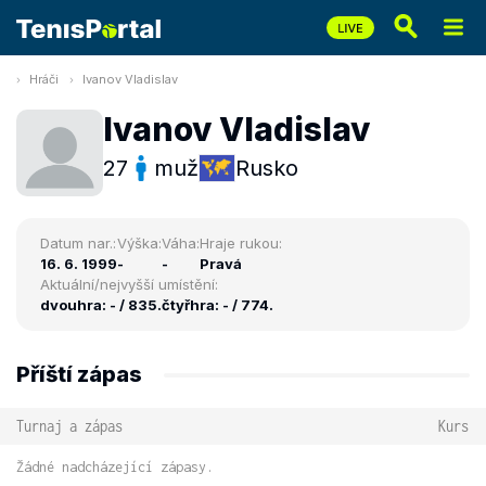
Hráči
Ivanov Vladislav
Ivanov Vladislav
27
muž
Rusko
Datum nar.:
Výška:
Váha:
Hraje rukou:
16. 6. 1999
-
-
Pravá
Aktuální/nejvyšší umístění:
dvouhra: - / 835.
čtyřhra: - / 774.
Příští zápas
Turnaj a zápas
Kurs
Žádné nadcházející zápasy.