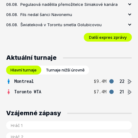
06.08.
Pegulaová nadělila přemožitelce Siniakové kanára
06.08.
Fils nedal šanci Navonemu
06.08.
Šwiateková v Torontu smetla Golubicovou
Další expres zprávy
Aktuální turnaje
Hlavní turnaje
Turnaje nižší úrovně
Montreal
$9.4M
22
Toronto WTA
$7.4M
21
Vzájemné zápasy