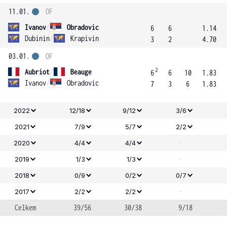
11.01.
OF
Ivanov
/
Obradovic
6
6
1.14
Dubinin
/
Krapivin
3
2
4.70
03.01.
OF
2
Aubriot
/
Beauge
6
6
10
1.83
Ivanov
/
Obradovic
7
3
6
1.83
2022
12/18
9/12
3/6
2021
7/9
5/7
2/2
-
2020
4/4
4/4
-
2019
1/3
1/3
2018
0/9
0/2
0/7
-
2017
2/2
2/2
Celkem
39/56
30/38
9/18