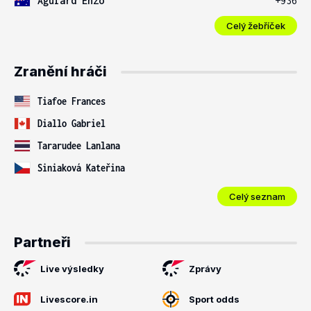
Aguiard Enzo
+936
Celý žebříček
Zranění hráči
Tiafoe Frances
Diallo Gabriel
Tararudee Lanlana
Siniaková Kateřina
Celý seznam
Partneři
Live výsledky
Zprávy
Livescore.in
Sport odds