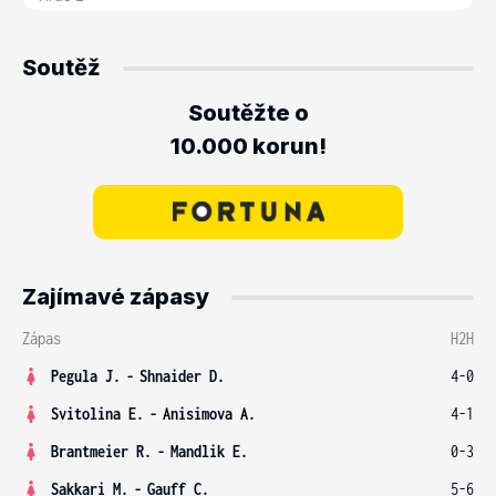
Soutěž
Soutěžte o
10.000 korun!
Zajímavé zápasy
Zápas
H2H
Pegula J.
-
Shnaider D.
4-0
Svitolina E.
-
Anisimova A.
4-1
Brantmeier R.
-
Mandlik E.
0-3
Sakkari M.
-
Gauff C.
5-6