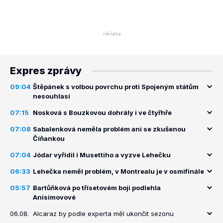
Expres zprávy
09:04
Štěpánek s volbou povrchu proti Spojeným státům
nesouhlasí
07:15
Nosková s Bouzkovou dohrály i ve čtyřhře
07:08
Sabalenková neměla problém ani se zkušenou
Číňankou
07:04
Jódar vyřídil i Musettiho a vyzve Lehečku
06:33
Lehečka neměl problém, v Montrealu je v osmifinále
05:57
Bartůňková po třísetovém boji podlehla
Anisimovové
06.08.
Alcaraz by podle experta měl ukončit sezonu