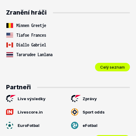
Zranění hráči
Minnen Greetje
Tiafoe Frances
Diallo Gabriel
Tararudee Lanlana
Celý seznam
Partneři
Live výsledky
Zprávy
Livescore.in
Sport odds
EuroFotbal
eFotbal