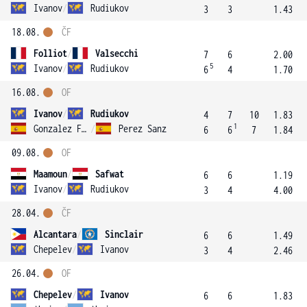
Ivanov
/
Rudiukov
3
3
1.43
18.08.
ČF
Folliot
/
Valsecchi
7
6
2.00
5
Ivanov
/
Rudiukov
6
4
1.70
16.08.
OF
Ivanov
/
Rudiukov
4
7
10
1.83
1
Gonzalez Fernandez
/
Perez Sanz
6
6
7
1.84
09.08.
OF
Maamoun
/
Safwat
6
6
1.19
Ivanov
/
Rudiukov
3
4
4.00
28.04.
ČF
Alcantara
/
Sinclair
6
6
1.49
Chepelev
/
Ivanov
3
4
2.46
26.04.
OF
Chepelev
/
Ivanov
6
6
1.83