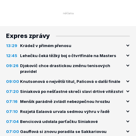
Expres zprávy
13:29
Krádež v přímém přenosu
12:45
Lehečku čeká těžký boj o čtvrtfinále na Masters
09:26
Djokovič chce drastickou změnu tenisových
pravidel
09:00
Knutsonová o největší titul, Palicová o další finále
07:20
Siniaková po nešťastné skreči slaví drtivé vítězství
07:16
Menšík parádně zvládl nebezpečnou hrozbu
07:10
Rozjetá Ealaová urvala sedmou výhru v řadě
07:04
Bencicová udolala parťačku Siniakové
07:00
Gauffová si znovu poradila se Sakkariovou