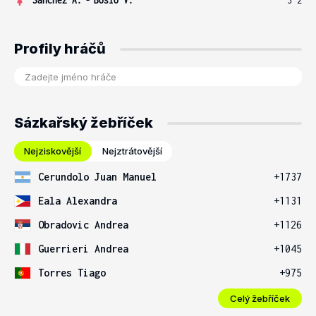
Profily hráčů
Sázkařský žebříček
Nejziskovější
Nejztrátovější
Cerundolo Juan Manuel
+1737
Eala Alexandra
+1131
Obradovic Andrea
+1126
Guerrieri Andrea
+1045
Torres Tiago
+975
Celý žebříček