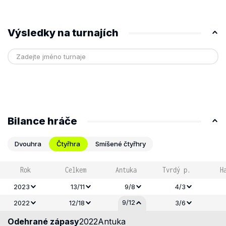
Výsledky na turnajích
Bilance hráče
Dvouhra
Čtyřhra
Smíšené čtyřhry
Rok
Celkem
Antuka
Tvrdý p.
H
2023
13/11
9/8
4/3
9/12
2022
12/18
3/6
Odehrané zápasy
2022
Antuka