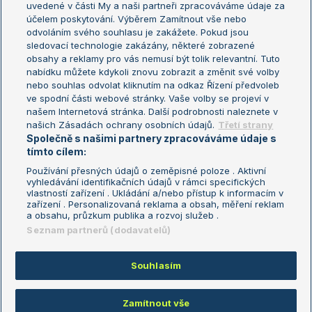
uvedené v části My a naši partneři zpracováváme údaje za
US Open
účelem poskytování. Výběrem Zamítnout vše nebo
odvoláním svého souhlasu je zakážete. Pokud jsou
Turnaj mistrů
sledovací technologie zakázány, některé zobrazené
Turnaj mistryň
obsahy a reklamy pro vás nemusí být tolik relevantní. Tuto
Aktualní trendy
nabídku můžete kdykoli znovu zobrazit a změnit své volby
nebo souhlas odvolat kliknutím na odkaz Řízení předvoleb
ve spodní části webové stránky. Vaše volby se projeví v
Fotbalové přestupy
našem Internetová stránka. Další podrobnosti naleznete v
Livesport Daily
našich Zásadách ochrany osobních údajů.
Třetí strany
Společně s našimi partnery zpracováváme údaje s
LS Prague Open
tímto cílem:
Používání přesných údajů o zeměpisné poloze . Aktivní
vyhledávání identifikačních údajů v rámci specifických
vlastností zařízení . Ukládání a/nebo přístup k informacím v
Podmínky užití
Nastavení soukromí
zařízení . Personalizovaná reklama a obsah, měření reklam
GDPR a žurnalistika
Reklama
a obsahu, průzkum publika a rozvoj služeb .
Informace o zpracování osobních
Kontakt
Seznam partnerů (dodavatelů)
údajů
Tiráž
Souhlasím
Copyright © 2008-2026 TenisPortal.cz. Využíváme zpravodajství ČTK.
Zamítnout vše