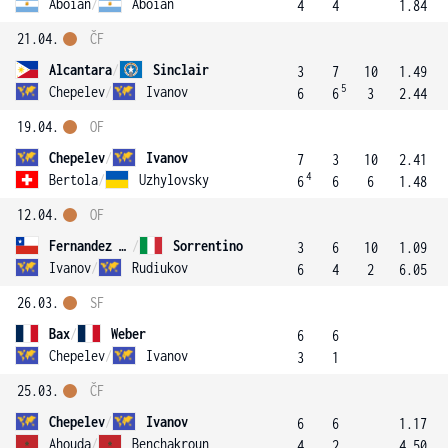
Aboian
/
Aboian
4
4
1.84
21.04.
ČF
Alcantara
/
Sinclair
3
7
10
1.49
5
Chepelev
/
Ivanov
6
6
3
2.44
19.04.
OF
Chepelev
/
Ivanov
7
3
10
2.41
4
Bertola
/
Uzhylovsky
6
6
6
1.48
12.04.
OF
Fernandez Flores
/
Sorrentino
3
6
10
1.09
Ivanov
/
Rudiukov
6
4
2
6.05
26.03.
SF
Bax
/
Weber
6
6
Chepelev
/
Ivanov
3
1
25.03.
ČF
Chepelev
/
Ivanov
6
6
1.17
Ahouda
/
Benchakroun
4
2
4.50