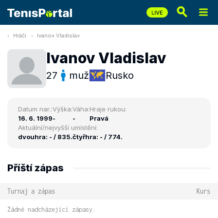
Hráči
Ivanov Vladislav
Ivanov Vladislav
27
muž
Rusko
Datum nar.:
Výška:
Váha:
Hraje rukou:
16. 6. 1999
-
-
Pravá
Aktuální/nejvyšší umístění:
dvouhra: - / 835.
čtyřhra: - / 774.
Příští zápas
Turnaj a zápas
Kurs
Žádné nadcházející zápasy.