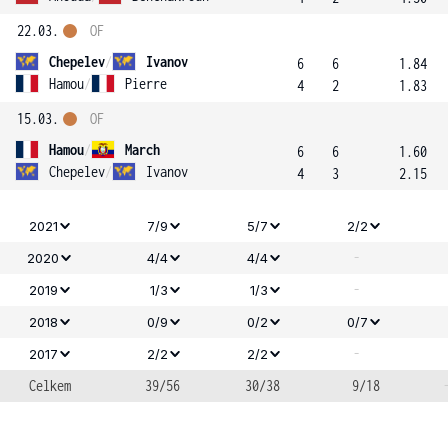
22.03.
OF
Chepelev
/
Ivanov
6
6
1.84
Hamou
/
Pierre
4
2
1.83
15.03.
OF
Hamou
/
March
6
6
1.60
Chepelev
/
Ivanov
4
3
2.15
2021
7/9
5/7
2/2
-
2020
4/4
4/4
-
2019
1/3
1/3
2018
0/9
0/2
0/7
-
2017
2/2
2/2
Celkem
39/56
30/38
9/18