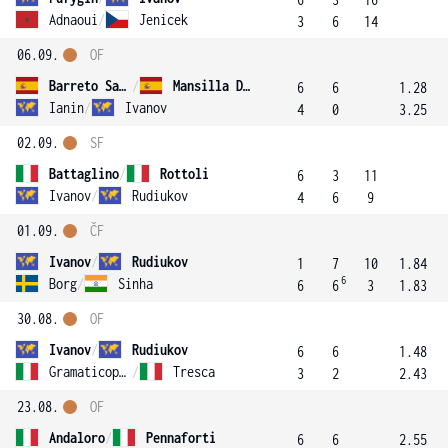
Adnaoui
/
Jenicek
3
6
14
06.09.
OF
Barreto Sanchez
/
Mansilla Diez
6
6
1.28
Ianin
/
Ivanov
4
0
3.25
02.09.
SF
Battaglino
/
Rottoli
6
3
11
Ivanov
/
Rudiukov
4
6
9
01.09.
ČF
Ivanov
/
Rudiukov
1
7
10
1.84
6
Borg
/
Sinha
6
6
3
1.83
30.08.
OF
Ivanov
/
Rudiukov
6
6
1.48
Gramaticopolo
/
Tresca
3
2
2.43
23.08.
OF
Andaloro
/
Pennaforti
6
6
2.55