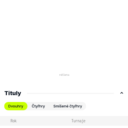
Tituly
Dvouhry
Čtyřhry
Smíšené čtyřhry
Rok
Turnaje