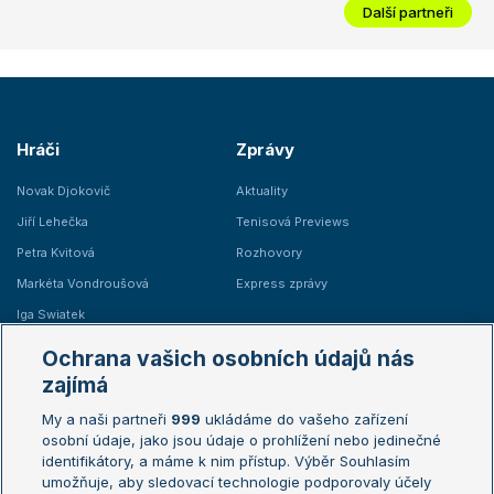
Další partneři
Hráči
Zprávy
Novak Djokovič
Aktuality
Jiří Lehečka
Tenisová Previews
Petra Kvitová
Rozhovory
Markéta Vondroušová
Express zprávy
Iga Swiatek
Marie Bouzková
Ochrana vašich osobních údajů nás
Žebříčky
Kalendář turnajů
zajímá
My a naši partneři
999
ukládáme do vašeho zařízení
Žebříček ATP (muži)
Australian Open
osobní údaje, jako jsou údaje o prohlížení nebo jedinečné
Žebříček WTA (ženy)
French Open
identifikátory, a máme k nim přístup. Výběr Souhlasím
umožňuje, aby sledovací technologie podporovaly účely
Sázkařský žebříček
Wimbledon