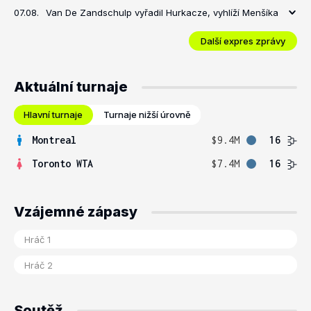
07.08.
Van De Zandschulp vyřadil Hurkacze, vyhlíží Menšíka
Další expres zprávy
Aktuální turnaje
Hlavní turnaje
Turnaje nižší úrovně
Montreal
$9.4M
16
Toronto WTA
$7.4M
16
Vzájemné zápasy
Soutěž