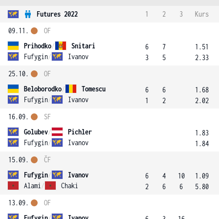
Futures 2022
1
2
3
Kurs
09.11.
OF
Prihodko
/
Snitari
6
7
1.51
Fufygin
/
Ivanov
3
5
2.33
25.10.
OF
Beloborodko
/
Tomescu
6
6
1.68
Fufygin
/
Ivanov
1
2
2.02
16.09.
SF
Golubev
/
Pichler
1.83
Fufygin
/
Ivanov
1.84
15.09.
ČF
Fufygin
/
Ivanov
6
4
10
1.09
Alami
/
Chaki
2
6
6
5.80
13.09.
OF
Fufygin
/
Ivanov
6
3
16