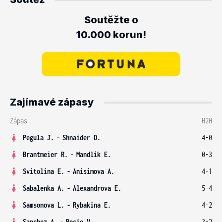
Soutěžte o
10.000 korun!
Zajímavé zápasy
Zápas
H2H
Pegula J.
-
Shnaider D.
4-0
Brantmeier R.
-
Mandlik E.
0-3
Svitolina E.
-
Anisimova A.
4-1
Sabalenka A.
-
Alexandrova E.
5-4
Samsonova L.
-
Rybakina E.
4-2
Sanchez A.
-
Bosio V.
3-2