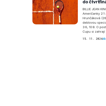
do čtvrtfi
BILLIE JEAN KIN
Američanky 2:1 a
Hrunčáková (26)
deblovou specia
3:6, 10:8. O pos
Cupu si zahrají 
15. 11. 2024
Ak