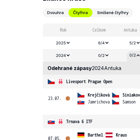
Dvouhra
Čtyřhra
Smíšené čtyřhry
Rok
Celkem
Antuka
2025
6/4
5/2
0/2
2024
0/2
Odehrané zápasy
2024
Antuka
Livesport Prague Open
Krejčíková
/
Siniakov
23.07.
Jamrichova
/
Samson
Trnava 6 ITF
Barthel
/
Kraus
07.05.