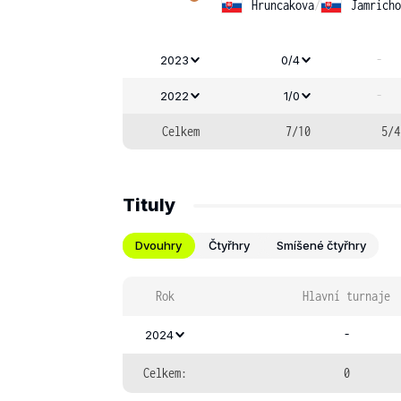
Hruncakova
/
Jamricho
-
2023
0/4
-
2022
1/0
Celkem
7/10
5/4
Tituly
Dvouhry
Čtyřhry
Smíšené čtyřhry
Rok
Hlavní turnaje
-
2024
Celkem:
0