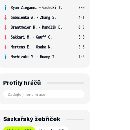
Ryan Ziegann S.
-
Gadecki T.
3-0
Sabalenka A.
-
Zhang S.
4-1
Brantmeier R.
-
Mandlik E.
0-3
Sakkari M.
-
Gauff C.
5-6
Mertens E.
-
Osaka N.
3-5
Mochizuki Y.
-
Huang T.
1-3
Profily hráčů
Sázkařský žebříček