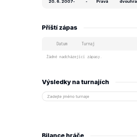
20. 6. 2007
-
-
Pravá
dvouhra:
Příští zápas
Datum
Turnaj
Žádné nadcházející zápasy.
Výsledky na turnajích
Bilance hráče