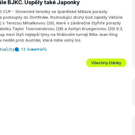
nále BJKC. Uspěly také Japonky
G CUP - Slovenské tenistky ve španělské Málaze porazily
 postoupily do čtvrtfinále. Rozhodující druhý bod zajistily Viktórie
 s Terezou Mihalíkovou (26), které v závěrečné čtyřhře porazily
listku Taylor Townsendovou (28) a Ashlyn Kruegerovou (20) 6:3,
tup mezi čtyři nejlepší týmy na finálovém turnaji Billie Jean King
v neděli proti Austrálii, která měla volný los.
tuality
13 komentářů
Všechny články