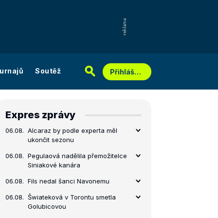
urnajů
Soutěž
Přihlášení
Expres zprávy
06.08.
Alcaraz by podle experta měl
ukončit sezonu
06.08.
Pegulaová nadělila přemožitelce
Siniakové kanára
06.08.
Fils nedal šanci Navonemu
06.08.
Šwiateková v Torontu smetla
Golubicovou