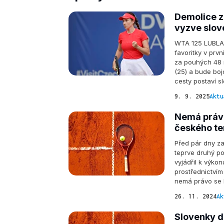
Demolice z
vyzve slov
WTA 125 LUBLAŇ 
favoritky v prv
za pouhých 48 m
(25) a bude bojo
cesty postaví s
9. 9. 2025
Aktu
Nemá právo
českého te
Před pár dny za
teprve druhý po
vyjádřil k výkon
prostřednictvím
nemá právo se 
26. 11. 2024
Ak
Slovenky d