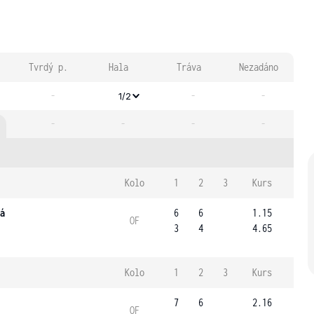
Tvrdý p.
Hala
Tráva
Nezadáno
-
-
-
1/2
-
-
-
-
Kolo
1
2
3
Kurs
á
6
6
1.15
OF
3
4
4.65
Kolo
1
2
3
Kurs
7
6
2.16
OF