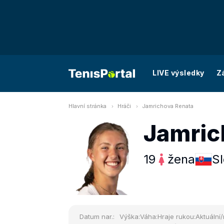
LIVE výsledky
Z
Hlavní stránka
Hráči
Jamrichova Renata
Jamric
19
žena
S
Datum nar.:
Výška:
Váha:
Hraje rukou:
Aktuální/