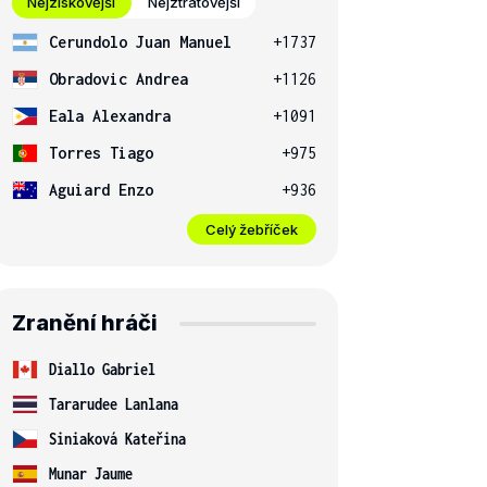
Nejziskovější
Nejztrátovější
Cerundolo Juan Manuel
+1737
Obradovic Andrea
+1126
Eala Alexandra
+1091
Torres Tiago
+975
Aguiard Enzo
+936
Celý žebříček
Zranění hráči
Diallo Gabriel
Tararudee Lanlana
Siniaková Kateřina
Munar Jaume