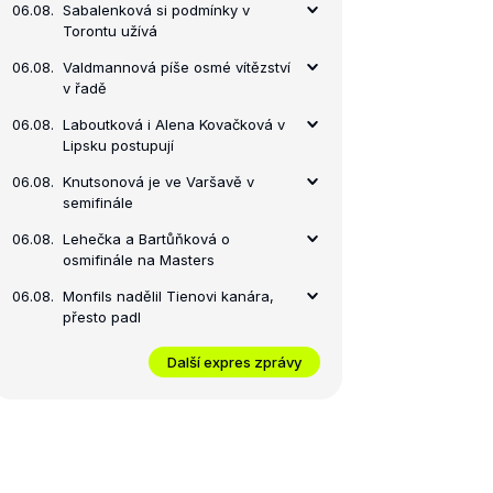
06.08.
Sabalenková si podmínky v
Torontu užívá
06.08.
Valdmannová píše osmé vítězství
v řadě
06.08.
Laboutková i Alena Kovačková v
Lipsku postupují
06.08.
Knutsonová je ve Varšavě v
semifinále
06.08.
Lehečka a Bartůňková o
osmifinále na Masters
06.08.
Monfils nadělil Tienovi kanára,
přesto padl
Další expres zprávy