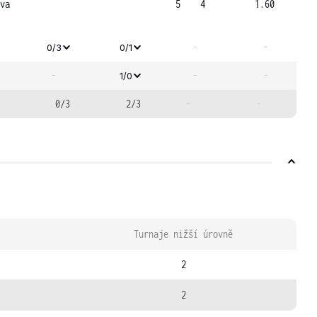
va
5
4
1.60
-
-
0/3
0/1
-
-
-
1/0
0/3
2/3
-
-
Turnaje nižší úrovně
2
2