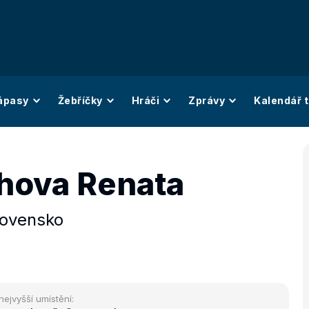
ápasy
Žebříčky
Hráči
Zprávy
Kalendář t
hova Renata
lovensko
nejvyšší umístění: