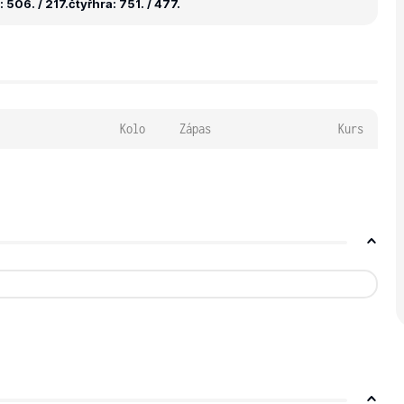
 506. / 217.
čtyřhra: 751. / 477.
Kolo
Zápas
Kurs