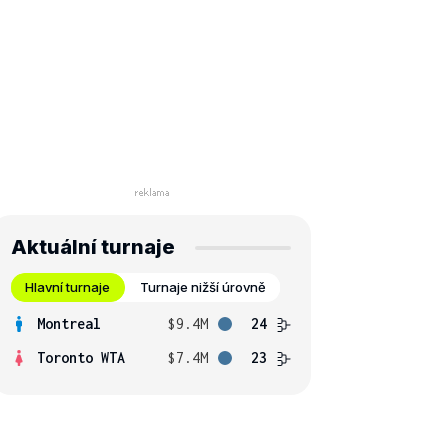
Aktuální turnaje
Hlavní turnaje
Turnaje nižší úrovně
Montreal
$9.4M
24
Toronto WTA
$7.4M
23