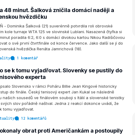
a 48 minut. Šalková zničila domácí naději a
enskou hvězdičku
- Dominika Šalková (21) suverénně potvrdila roli obrovské
ním kole turnaje WTA 125 ve slovinské Lublani. Nasazená čtyřka si
inut poradila 6:2, 6:0 s domácí divokou kartou Nikou Radišičovou
vat o své první čtvrtfinále od konce července. Jako další se jí do
lovenská hvězdička Renáta Jamrichová (18).
ality
1 komentář
 se k tomu vyjadřovat. Slovenky se pustily do
nisového experta
psalo Slovensko v rámci Poháru Billie Jean Kingové historicky
stup do finále. Český tenisový expert Jan Kukal se následně
u našich sousedů ve finálovém souboji s Itálií a slovenské tenistky
 svých slov pořádně naštval. Jedna z reakcí dokonce uvádí, že
k tomu vyjadřovat.
tuality
12 komentářů
okonaly obrat proti Američankám a postoupily