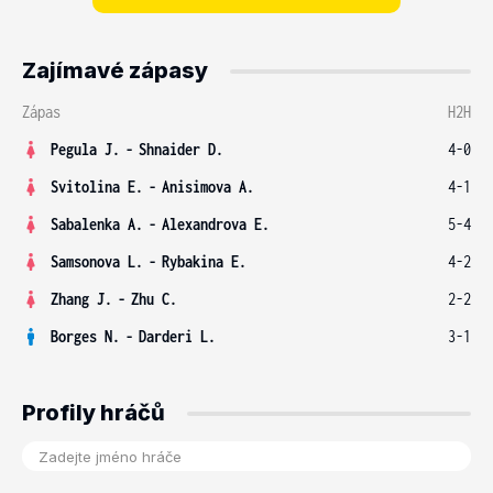
Zajímavé zápasy
Zápas
H2H
Pegula J.
-
Shnaider D.
4-0
Svitolina E.
-
Anisimova A.
4-1
Sabalenka A.
-
Alexandrova E.
5-4
Samsonova L.
-
Rybakina E.
4-2
Zhang J.
-
Zhu C.
2-2
Borges N.
-
Darderi L.
3-1
Profily hráčů