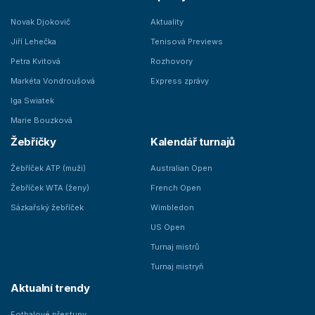
Novak Djokovič
Aktuality
Jiří Lehečka
Tenisová Previews
Petra Kvitová
Rozhovory
Markéta Vondroušová
Express zprávy
Iga Swiatek
Marie Bouzková
Žebříčky
Kalendář turnajů
Žebříček ATP (muži)
Australian Open
Žebříček WTA (ženy)
French Open
Sázkařský žebříček
Wimbledon
US Open
Turnaj mistrů
Turnaj mistryň
Aktualní trendy
Fotbalové přestupy