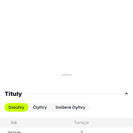
Tituly
Dvouhry
Čtyřhry
Smíšené čtyřhry
Rok
Turnaje
2
2024