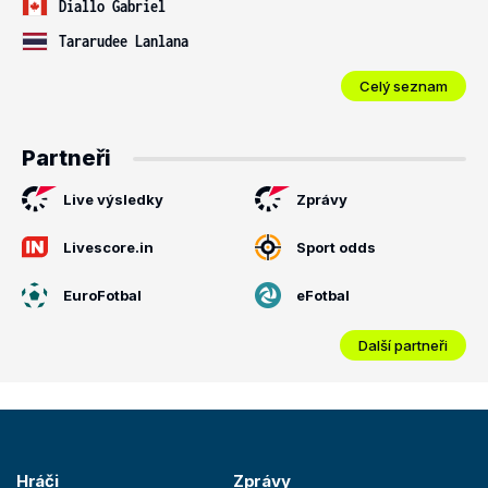
Diallo Gabriel
Tararudee Lanlana
Celý seznam
Partneři
Live výsledky
Zprávy
Livescore.in
Sport odds
EuroFotbal
eFotbal
Další partneři
Hráči
Zprávy