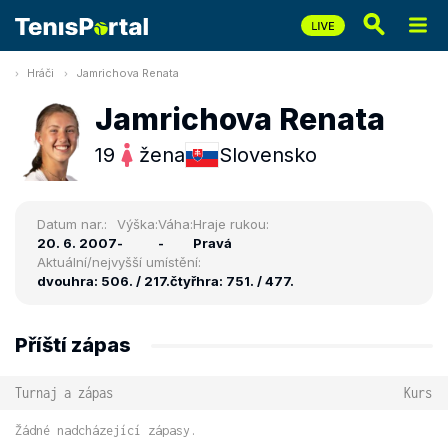
Hráči
Jamrichova Renata
Jamrichova Renata
19
žena
Slovensko
Datum nar.:
Výška:
Váha:
Hraje rukou:
20. 6. 2007
-
-
Pravá
Aktuální/nejvyšší umístění:
dvouhra: 506. / 217.
čtyřhra: 751. / 477.
Příští zápas
Turnaj a zápas
Kurs
Žádné nadcházející zápasy.