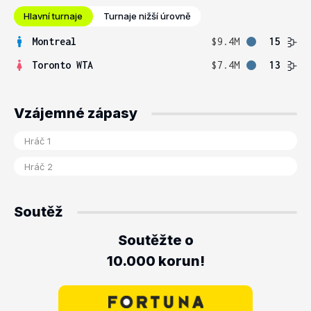
Hlavní turnaje
Turnaje nižší úrovně
Montreal
$9.4M
15
Toronto WTA
$7.4M
13
Vzájemné zápasy
Soutěž
Soutěžte o
10.000 korun!