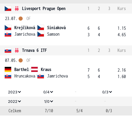
Livesport Prague Open
1
2
3
Kurs
23.07.
OF
Krejčíková
/
Siniaková
6
6
1.15
Jamrichova
/
Samson
3
4
4.65
Trnava 6 ITF
1
2
3
Kurs
07.05.
OF
Barthel
/
Kraus
7
6
2.16
Hruncakova
/
Jamrichova
5
4
1.60
-
2023
0/4
0/3
-
-
2022
1/0
Celkem
7/10
5/4
0/3