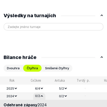
Výsledky na turnajích
Bilance hráče
Dvouhra
Čtyřhra
Smíšené čtyřhry
Rok
Celkem
Antuka
Tvrdý p.
H
-
2025
6/4
5/2
-
0/2
2024
0/2
Odehrané zápasy
2024