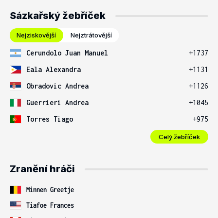
Sázkařský žebříček
Nejziskovější
Nejztrátovější
Cerundolo Juan Manuel
+1737
Eala Alexandra
+1131
Obradovic Andrea
+1126
Guerrieri Andrea
+1045
Torres Tiago
+975
Celý žebříček
Zranění hráči
Minnen Greetje
Tiafoe Frances