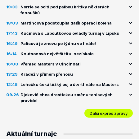
19:33
Norrie se ocitl pod palbou kritiky některých
fanoušků
18:03
Martincová podstoupila další operaci kolena
17:43
Kučmová s Laboutkovou ovládly turnaj v Lipsku
16:49
Palicová je znovu po týdnu ve finále!
16:14
Knutsonová největší titul nezískala
16:00
Přehled Masters v Cincinnati
13:29
Krádež v přímém přenosu
12:45
Lehečku čeká těžký boj o čtvrtfinále na Masters
09:26
Djokovič chce drastickou změnu tenisových
pravidel
Další expres zprávy
Aktuální turnaje