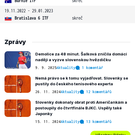
Burnie ITF
skreč
19.11.2022 - 29.01.2023
Bratislava 6 ITF
skreč
Zprávy
Demolice za 48 minut. Šalková zničila domácí
naději a vyzve slovenskou hvězdičku
9. 9. 2025
Aktuality
1 komentář
Nemá právo se k tomu vyjadřovat. Slovenky se
pustily do českého tenisového experta
26. 11. 2024
Aktuality
12 komentářů
Slovenky dokonaly obrat proti Američankám a
postoupily do čtvrtfinále BJKC. Uspěly také
Japonky
15. 11. 2024
Aktuality
13 komentářů
Všechny články