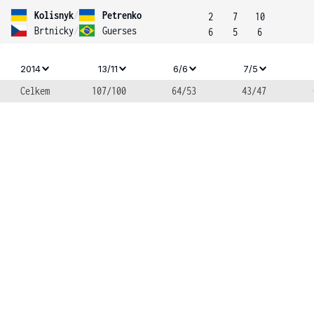
Kolisnyk
/
Petrenko
2
7
10
Brtnicky
/
Guerses
6
5
6
2014
13/11
6/6
7/5
Celkem
107/100
64/53
43/47