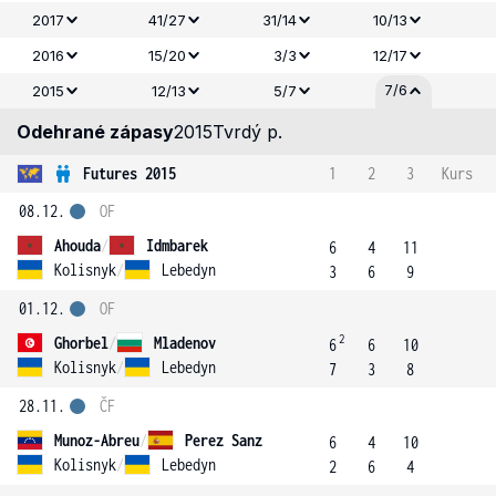
2017
41/27
31/14
10/13
2016
15/20
3/3
12/17
7/6
2015
12/13
5/7
Odehrané zápasy
2015
Tvrdý p.
Futures 2015
1
2
3
Kurs
08.12.
OF
Ahouda
/
Idmbarek
6
4
11
Kolisnyk
/
Lebedyn
3
6
9
01.12.
OF
2
Ghorbel
/
Mladenov
6
6
10
Kolisnyk
/
Lebedyn
7
3
8
28.11.
ČF
Munoz-Abreu
/
Perez Sanz
6
4
10
Kolisnyk
/
Lebedyn
2
6
4