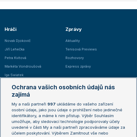
Hráči
Zprávy
Novak Djokovič
Aktuality
Jiří Lehečka
Tenisová Previews
Petra Kvitová
Rozhovory
Markéta Vondroušová
Express zprávy
Iga Swiatek
Marie Bouzková
Ochrana vašich osobních údajů nás
Žebříčky
Kalendář turnajů
zajímá
My a naši partneři
997
ukládáme do vašeho zařízení
Žebříček ATP (muži)
Australian Open
osobní údaje, jako jsou údaje o prohlížení nebo jedinečné
Žebříček WTA (ženy)
French Open
identifikátory, a máme k nim přístup. Výběr Souhlasím
umožňuje, aby sledovací technologie podporovaly účely
Sázkařský žebříček
Wimbledon
uvedené v části My a naši partneři zpracováváme údaje za
US Open
účelem poskytování. Výběrem Zamítnout vše nebo