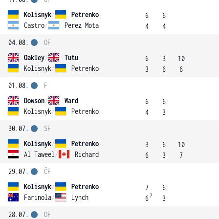
Kolisnyk
/
Petrenko
6
6
Castro
/
Perez Mota
4
4
04.08.
OF
Oakley
/
Tutu
6
3
10
Kolisnyk
/
Petrenko
3
6
6
01.08.
F
Dowson
/
Ward
6
6
Kolisnyk
/
Petrenko
4
3
30.07.
SF
Kolisnyk
/
Petrenko
3
6
10
Al Taweel
/
Richard
6
3
7
29.07.
ČF
Kolisnyk
/
Petrenko
7
6
7
Farinola
/
Lynch
6
3
28.07.
OF