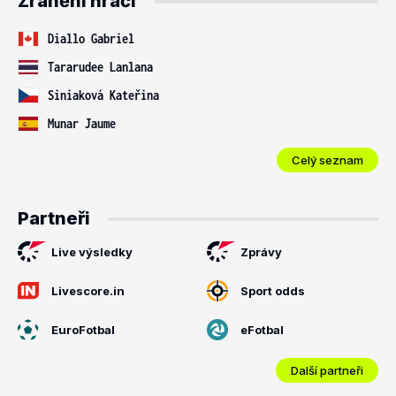
Zranění hráči
Diallo Gabriel
Tararudee Lanlana
Siniaková Kateřina
Munar Jaume
Celý seznam
Partneři
Live výsledky
Zprávy
Livescore.in
Sport odds
EuroFotbal
eFotbal
Další partneři