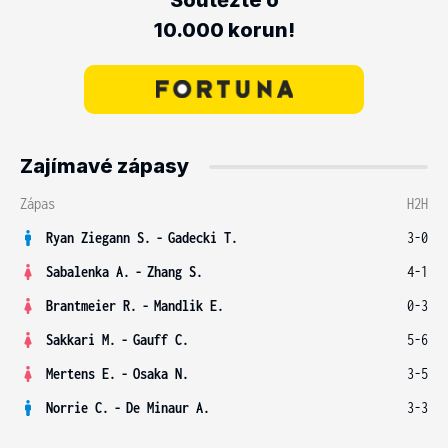
Soutěžte o
10.000 korun!
Zajímavé zápasy
Zápas
H2H
Ryan Ziegann S.
-
Gadecki T.
3-0
Sabalenka A.
-
Zhang S.
4-1
Brantmeier R.
-
Mandlik E.
0-3
Sakkari M.
-
Gauff C.
5-6
Mertens E.
-
Osaka N.
3-5
Norrie C.
-
De Minaur A.
3-3