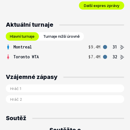
Další expres zprávy
Aktuální turnaje
Hlavní turnaje
Turnaje nižší úrovně
Montreal
$9.4M
31
Toronto WTA
$7.4M
32
Vzájemné zápasy
Soutěž