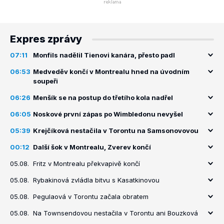
Expres zprávy
07:11
Monfils nadělil Tienovi kanára, přesto padl
06:53
Medveděv končí v Montrealu hned na úvodním
soupeři
06:26
Menšík se na postup do třetího kola nadřel
06:05
Noskové první zápas po Wimbledonu nevyšel
05:39
Krejčíková nestačila v Torontu na Samsonovovou
00:12
Další šok v Montrealu, Zverev končí
05.08.
Fritz v Montrealu překvapivě končí
05.08.
Rybakinová zvládla bitvu s Kasatkinovou
05.08.
Pegulaová v Torontu začala obratem
05.08.
Na Townsendovou nestačila v Torontu ani Bouzková