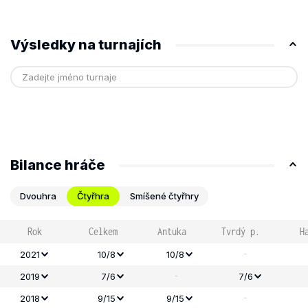
Výsledky na turnajích
Bilance hráče
Dvouhra
Čtyřhra
Smíšené čtyřhry
Rok
Celkem
Antuka
Tvrdý p.
H
-
2021
10/8
10/8
-
2019
7/6
7/6
-
2018
9/15
9/15