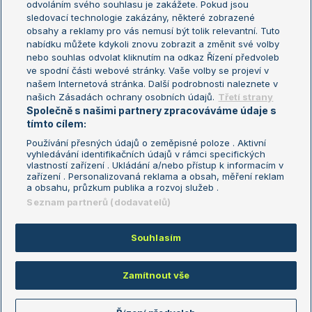
odvoláním svého souhlasu je zakážete. Pokud jsou
Turnaj mistrů
sledovací technologie zakázány, některé zobrazené
Turnaj mistryň
obsahy a reklamy pro vás nemusí být tolik relevantní. Tuto
Aktualní trendy
nabídku můžete kdykoli znovu zobrazit a změnit své volby
nebo souhlas odvolat kliknutím na odkaz Řízení předvoleb
ve spodní části webové stránky. Vaše volby se projeví v
Fotbalové přestupy
našem Internetová stránka. Další podrobnosti naleznete v
Livesport Daily
našich Zásadách ochrany osobních údajů.
Třetí strany
Společně s našimi partnery zpracováváme údaje s
LS Prague Open
tímto cílem:
Používání přesných údajů o zeměpisné poloze . Aktivní
vyhledávání identifikačních údajů v rámci specifických
vlastností zařízení . Ukládání a/nebo přístup k informacím v
Podmínky užití
Nastavení soukromí
zařízení . Personalizovaná reklama a obsah, měření reklam
GDPR a žurnalistika
Reklama
a obsahu, průzkum publika a rozvoj služeb .
Informace o zpracování osobních
Kontakt
Seznam partnerů (dodavatelů)
údajů
Tiráž
Souhlasím
Copyright © 2008-2026 TenisPortal.cz. Využíváme zpravodajství ČTK.
Zamítnout vše