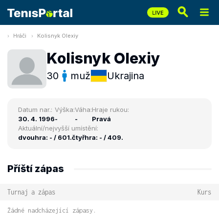
Hráči
Kolisnyk Olexiy
Kolisnyk Olexiy
30
muž
Ukrajina
Datum nar.:
Výška:
Váha:
Hraje rukou:
30. 4. 1996
-
-
Pravá
Aktuální/nejvyšší umístění:
dvouhra: - / 601.
čtyřhra: - / 409.
Příští zápas
Turnaj a zápas
Kurs
Žádné nadcházející zápasy.