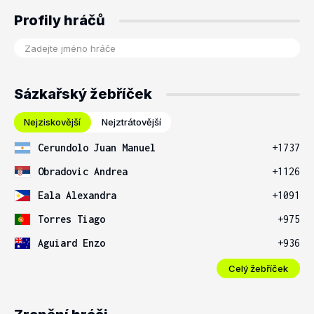
Profily hráčů
Sázkařský žebříček
Nejziskovější
Nejztrátovější
Cerundolo Juan Manuel
+1737
Obradovic Andrea
+1126
Eala Alexandra
+1091
Torres Tiago
+975
Aguiard Enzo
+936
Celý žebříček