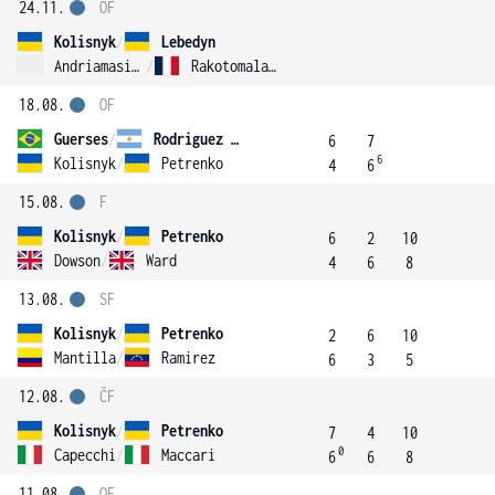
24.11.
OF
Kolisnyk
/
Lebedyn
Andriamasilalao
/
Rakotomalala
18.08.
OF
Guerses
/
Rodriguez Taverna
6
7
6
Kolisnyk
/
Petrenko
4
6
15.08.
F
Kolisnyk
/
Petrenko
6
2
10
Dowson
/
Ward
4
6
8
13.08.
SF
Kolisnyk
/
Petrenko
2
6
10
Mantilla
/
Ramirez
6
3
5
12.08.
ČF
Kolisnyk
/
Petrenko
7
4
10
0
Capecchi
/
Maccari
6
6
8
11.08.
OF