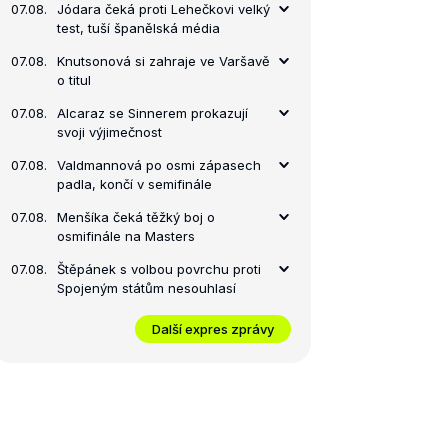
07.08.
Jódara čeká proti Lehečkovi velký
test, tuší španělská média
07.08.
Knutsonová si zahraje ve Varšavě
o titul
07.08.
Alcaraz se Sinnerem prokazují
svoji výjimečnost
07.08.
Valdmannová po osmi zápasech
padla, končí v semifinále
07.08.
Menšíka čeká těžký boj o
osmifinále na Masters
07.08.
Štěpánek s volbou povrchu proti
Spojeným státům nesouhlasí
Další expres zprávy