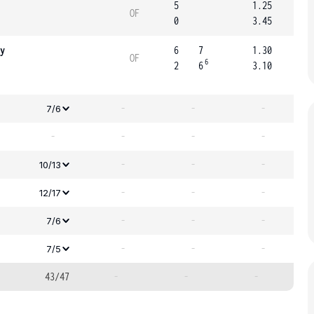
5
1.25
OF
0
3.45
y
6
7
1.30
OF
6
2
6
3.10
-
-
-
7/6
-
-
-
-
-
-
-
10/13
-
-
-
12/17
-
-
-
7/6
-
-
-
7/5
43/47
-
-
-