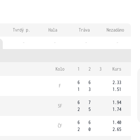
Tvrdý p.
Hala
Tráva
Nezadáno
-
-
-
-
Kolo
1
2
3
Kurs
6
6
2.33
F
1
3
1.51
6
7
1.94
SF
2
5
1.74
6
6
1.40
ČF
2
0
2.65