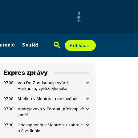
urnajů
Soutěž
Přihlášení
Expres zprávy
07.08.
Van De Zandschulp vyřadil
Hurkacze, vyhlíží Menšíka
07.08.
Shelton v Montrealu nezaváhal
07.08.
Andrejevová v Torontu překvapivě
končí
07.08.
Griekspoor si v Montrealu zahraje
o čtvrtfinále