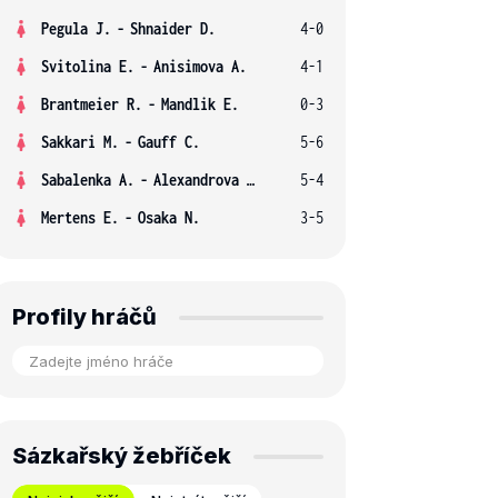
Pegula J.
-
Shnaider D.
4-0
Svitolina E.
-
Anisimova A.
4-1
Brantmeier R.
-
Mandlik E.
0-3
Sakkari M.
-
Gauff C.
5-6
Sabalenka A.
-
Alexandrova E.
5-4
Mertens E.
-
Osaka N.
3-5
Profily hráčů
Sázkařský žebříček