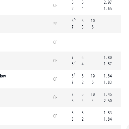
6
6
2.07
OF
2
4
1.65
5
6
6
10
SF
7
3
6
ČF
7
6
1.80
OF
7
6
4
1.87
1
kov
6
6
10
1.84
OF
7
2
5
1.83
3
6
10
1.45
ČF
6
4
4
2.50
6
6
1.83
OF
3
2
1.84