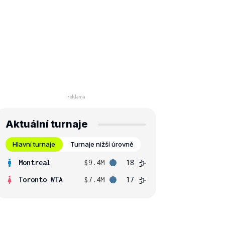
Aktuální turnaje
Hlavní turnaje
Turnaje nižší úrovně
Montreal
$9.4M
18
Toronto WTA
$7.4M
17