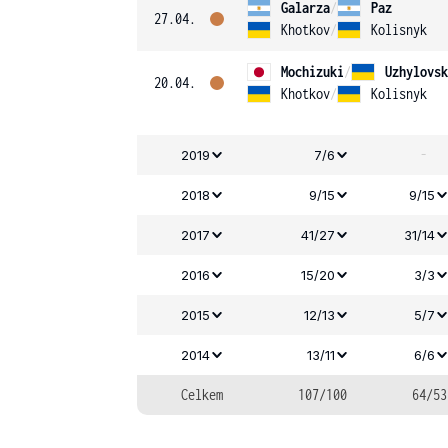
Galarza
/
Paz
27.04.
Khotkov
/
Kolisnyk
Mochizuki
/
Uzhylovsk
20.04.
Khotkov
/
Kolisnyk
-
2019
7/6
2018
9/15
9/15
2017
41/27
31/14
2016
15/20
3/3
2015
12/13
5/7
2014
13/11
6/6
Celkem
107/100
64/53