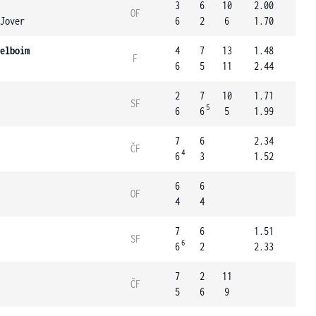
3
6
10
2.00
OF
Jover
6
2
6
1.70
elboim
4
7
13
1.48
F
6
5
11
2.44
2
7
10
1.71
SF
5
6
6
5
1.99
7
6
2.34
ČF
4
6
3
1.52
6
6
OF
4
4
7
6
1.51
SF
6
6
2
2.33
7
2
11
ČF
5
6
9