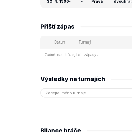
30. 4. 1996
-
-
Pravá
dvouhra: 
Příští zápas
Datum
Turnaj
Žádné nadcházející zápasy.
Výsledky na turnajích
Bilance hráče