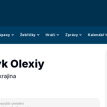
ápasy
Žebříčky
Hráči
Zprávy
Kalendář t
yk Olexiy
rajina
ejvyšší umístění: