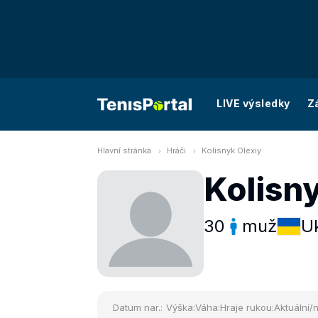
LIVE výsledky
Z
Hlavní stránka
Hráči
Kolisnyk Olexiy
Kolisn
30
muž
Uk
Datum nar.:
Výška:
Váha:
Hraje rukou:
Aktuální/n