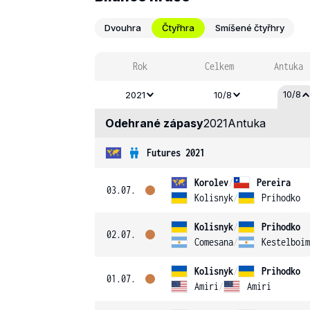
Dvouhra
Čtyřhra
Smíšené čtyřhry
Rok
Celkem
Antuka
10/8
2021
10/8
Odehrané zápasy
2021
Antuka
Futures 2021
Korolev
/
Pereira
03.07.
Kolisnyk
/
Prihodko
Kolisnyk
/
Prihodko
02.07.
Comesana
/
Kestelboim
Kolisnyk
/
Prihodko
01.07.
Amiri
/
Amiri