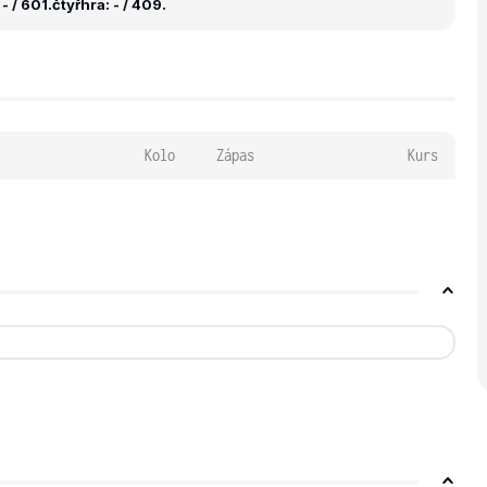
- / 601.
čtyřhra: - / 409.
Kolo
Zápas
Kurs