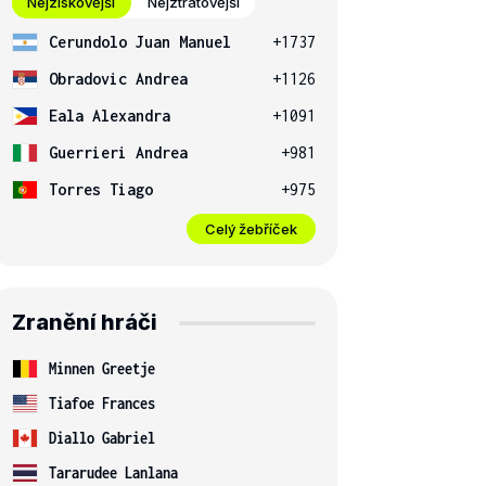
Nejziskovější
Nejztrátovější
Cerundolo Juan Manuel
+1737
Obradovic Andrea
+1126
Eala Alexandra
+1091
Guerrieri Andrea
+981
Torres Tiago
+975
Celý žebříček
Zranění hráči
Minnen Greetje
Tiafoe Frances
Diallo Gabriel
Tararudee Lanlana