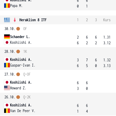
6
6
Popa M.
0
1
Heraklion 8 ITF
1
2
3
Kurs
30.10.
OF
Schaeder L.
2
6
6
1.31
Koshiishi A.
6
2
2
3.12
28.10.
1K
Koshiishi A.
3
7
6
1.32
Gaspar-Ivan I.
6
5
0
3.13
27.10.
Q-OF
Koshiishi A.
6
6
Howard Z.
3
0
26.10.
Q-2K
Koshiishi A.
6
6
Van De Peer V.
1
4