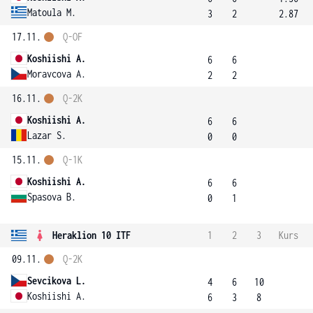
Matoula M.
3
2
2.87
17.11.
Q-OF
Koshiishi A.
6
6
Moravcova A.
2
2
16.11.
Q-2K
Koshiishi A.
6
6
Lazar S.
0
0
15.11.
Q-1K
Koshiishi A.
6
6
Spasova B.
0
1
Heraklion 10 ITF
1
2
3
Kurs
09.11.
Q-2K
Sevcikova L.
4
6
10
Koshiishi A.
6
3
8