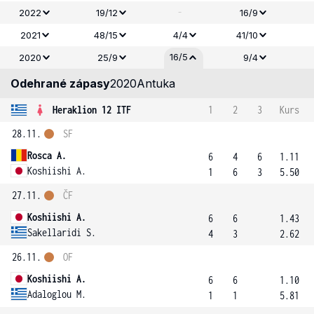
-
2022
19/12
16/9
2021
48/15
4/4
41/10
16/5
2020
25/9
9/4
Odehrané zápasy
2020
Antuka
Heraklion 12 ITF
1
2
3
Kurs
28.11.
SF
Rosca A.
6
4
6
1.11
Koshiishi A.
1
6
3
5.50
27.11.
ČF
Koshiishi A.
6
6
1.43
Sakellaridi S.
4
3
2.62
26.11.
OF
Koshiishi A.
6
6
1.10
Adaloglou M.
1
1
5.81