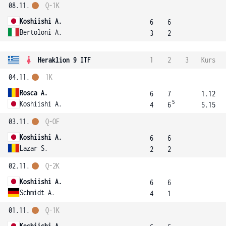
08.11.
Q-1K
Koshiishi A.
6
6
Bertoloni A.
3
2
Heraklion 9 ITF
1
2
3
Kurs
04.11.
1K
Rosca A.
6
7
1.12
5
Koshiishi A.
4
6
5.15
03.11.
Q-OF
Koshiishi A.
6
6
Lazar S.
2
2
02.11.
Q-2K
Koshiishi A.
6
6
Schmidt A.
4
1
01.11.
Q-1K
Koshiishi A.