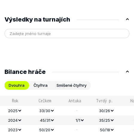
Výsledky na turnajích
Bilance hráče
Dvouhra
Čtyřhra
Smíšené čtyřhry
Rok
Celkem
Antuka
Tvrdý p.
H
-
2025
33/30
30/26
2024
45/31
1/1
35/25
-
2023
50/20
50/18