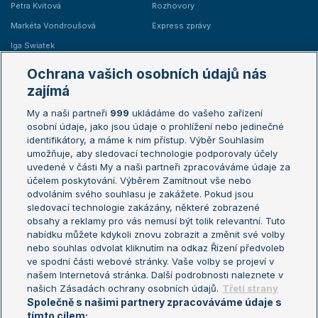
Petra Kvitová
Rozhovory
Markéta Vondroušová
Express zprávy
Iga Swiatek
Marie Bouzková
Ochrana vašich osobních údajů nás
Žebříčky
Kalendář turnajů
zajímá
My a naši partneři
999
ukládáme do vašeho zařízení
Žebříček ATP (muži)
Australian Open
osobní údaje, jako jsou údaje o prohlížení nebo jedinečné
Žebříček WTA (ženy)
French Open
identifikátory, a máme k nim přístup. Výběr Souhlasím
umožňuje, aby sledovací technologie podporovaly účely
Sázkařský žebříček
Wimbledon
uvedené v části My a naši partneři zpracováváme údaje za
US Open
účelem poskytování. Výběrem Zamítnout vše nebo
odvoláním svého souhlasu je zakážete. Pokud jsou
Turnaj mistrů
sledovací technologie zakázány, některé zobrazené
Turnaj mistryň
obsahy a reklamy pro vás nemusí být tolik relevantní. Tuto
Aktualní trendy
nabídku můžete kdykoli znovu zobrazit a změnit své volby
nebo souhlas odvolat kliknutím na odkaz Řízení předvoleb
ve spodní části webové stránky. Vaše volby se projeví v
Fotbalové přestupy
našem Internetová stránka. Další podrobnosti naleznete v
Livesport Daily
našich Zásadách ochrany osobních údajů.
Třetí strany
Společně s našimi partnery zpracováváme údaje s
LS Prague Open
tímto cílem: