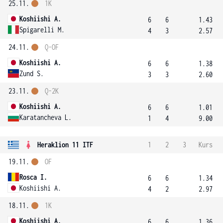
25.11.
1K
Koshiishi A.
6
6
1.43
Spigarelli M.
4
3
2.57
24.11.
Q-OF
Koshiishi A.
6
6
1.38
Zund S.
3
3
2.60
23.11.
Q-2K
Koshiishi A.
6
6
1.01
Karatancheva L.
1
4
9.00
Heraklion 11 ITF
1
2
3
Kurs
19.11.
OF
Rosca I.
6
6
1.34
Koshiishi A.
4
2
2.97
18.11.
1K
Koshiishi A.
6
6
1.36