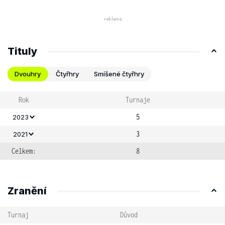
Tituly
Dvouhry
Čtyřhry
Smíšené čtyřhry
Rok
Turnaje
5
2023
3
2021
Celkem:
8
Zranění
Turnaj
Důvod