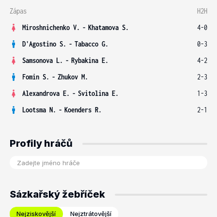
Zápas
H2H
Miroshnichenko V.
-
Khatamova S.
4-0
D'Agostino S.
-
Tabacco G.
0-3
Samsonova L.
-
Rybakina E.
4-2
Fomin S.
-
Zhukov M.
2-3
Alexandrova E.
-
Svitolina E.
1-3
Lootsma N.
-
Koenders R.
2-1
Profily hráčů
Sázkařský žebříček
Nejziskovější
Nejztrátovější