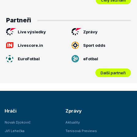
Partneři
Live výsledky
Zprávy
Livescore.in
Sport odds
EuroFotbal
eFotbal
Další partneři
Hráči
Zprávy
Novak Djokovič
Aktuality
Jiří Lehečka
Tenisová Previews