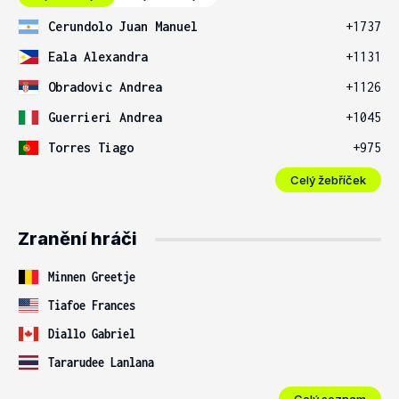
Cerundolo Juan Manuel
+1737
Eala Alexandra
+1131
Obradovic Andrea
+1126
Guerrieri Andrea
+1045
Torres Tiago
+975
Celý žebříček
Zranění hráči
Minnen Greetje
Tiafoe Frances
Diallo Gabriel
Tararudee Lanlana
Celý seznam