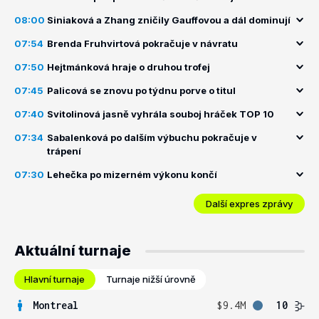
08:00
Siniaková a Zhang zničily Gauffovou a dál dominují
07:54
Brenda Fruhvirtová pokračuje v návratu
07:50
Hejtmánková hraje o druhou trofej
07:45
Palicová se znovu po týdnu porve o titul
07:40
Svitolinová jasně vyhrála souboj hráček TOP 10
07:34
Sabalenková po dalším výbuchu pokračuje v
trápení
07:30
Lehečka po mizerném výkonu končí
Další expres zprávy
Aktuální turnaje
Hlavní turnaje
Turnaje nižší úrovně
Montreal
$9.4M
10