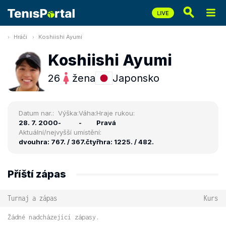
Hráči
Koshiishi Ayumi
Koshiishi Ayumi
26
žena
Japonsko
Datum nar.:
Výška:
Váha:
Hraje rukou:
28. 7. 2000
-
-
Pravá
Aktuální/nejvyšší umístění:
dvouhra: 767. / 367.
čtyřhra: 1225. / 482.
Příští zápas
Turnaj a zápas
Kurs
Žádné nadcházející zápasy.