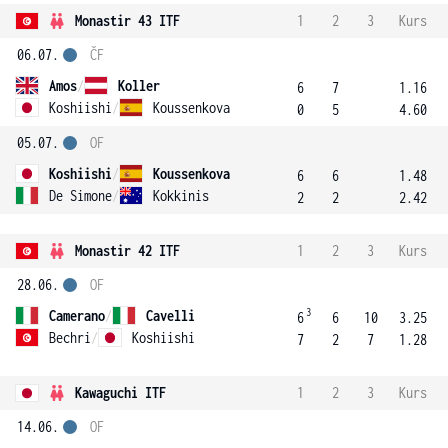
Monastir 43 ITF
1
2
3
Kurs
06.07.
ČF
Amos
/
Koller
6
7
1.16
Koshiishi
/
Koussenkova
0
5
4.60
05.07.
OF
Koshiishi
/
Koussenkova
6
6
1.48
De Simone
/
Kokkinis
2
2
2.42
Monastir 42 ITF
1
2
3
Kurs
28.06.
OF
3
Camerano
/
Cavelli
6
6
10
3.25
Bechri
/
Koshiishi
7
2
7
1.28
Kawaguchi ITF
1
2
3
Kurs
14.06.
OF