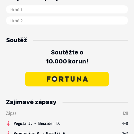
Soutěž
Soutěžte o
10.000 korun!
Zajímavé zápasy
Zápas
H2H
Pegula J.
-
Shnaider D.
4-0
Brantmeier R.
-
Mandlik E.
0-3