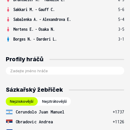
Sakkari M.
-
Gauff C.
5-6
Sabalenka A.
-
Alexandrova E.
5-4
Mertens E.
-
Osaka N.
3-5
Borges N.
-
Darderi L.
3-1
Profily hráčů
Sázkařský žebříček
Nejziskovější
Nejztrátovější
Cerundolo Juan Manuel
+1737
Obradovic Andrea
+1126