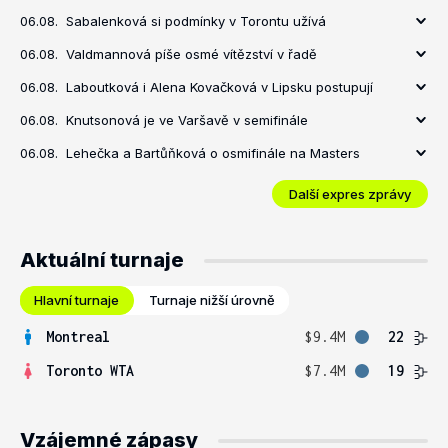
06.08.
Sabalenková si podmínky v Torontu užívá
06.08.
Valdmannová píše osmé vítězství v řadě
06.08.
Laboutková i Alena Kovačková v Lipsku postupují
06.08.
Knutsonová je ve Varšavě v semifinále
06.08.
Lehečka a Bartůňková o osmifinále na Masters
Další expres zprávy
Aktuální turnaje
Hlavní turnaje
Turnaje nižší úrovně
Montreal
$9.4M
22
Toronto WTA
$7.4M
19
Vzájemné zápasy