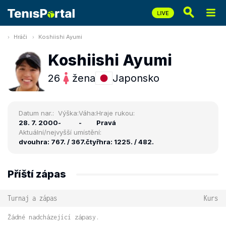
Hráči
Koshiishi Ayumi
Koshiishi Ayumi
26
žena
Japonsko
Datum nar.:
Výška:
Váha:
Hraje rukou:
28. 7. 2000
-
-
Pravá
Aktuální/nejvyšší umístění:
dvouhra: 767. / 367.
čtyřhra: 1225. / 482.
Příští zápas
Turnaj a zápas
Kurs
Žádné nadcházející zápasy.