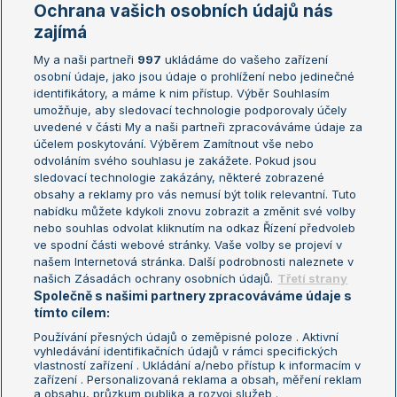
Marie Bouzková
Ochrana vašich osobních údajů nás
Žebříčky
Kalendář turnajů
zajímá
My a naši partneři
997
ukládáme do vašeho zařízení
Žebříček ATP (muži)
Australian Open
osobní údaje, jako jsou údaje o prohlížení nebo jedinečné
Žebříček WTA (ženy)
French Open
identifikátory, a máme k nim přístup. Výběr Souhlasím
umožňuje, aby sledovací technologie podporovaly účely
Sázkařský žebříček
Wimbledon
uvedené v části My a naši partneři zpracováváme údaje za
US Open
účelem poskytování. Výběrem Zamítnout vše nebo
odvoláním svého souhlasu je zakážete. Pokud jsou
Turnaj mistrů
sledovací technologie zakázány, některé zobrazené
Turnaj mistryň
obsahy a reklamy pro vás nemusí být tolik relevantní. Tuto
Aktualní trendy
nabídku můžete kdykoli znovu zobrazit a změnit své volby
nebo souhlas odvolat kliknutím na odkaz Řízení předvoleb
ve spodní části webové stránky. Vaše volby se projeví v
Fotbalové přestupy
našem Internetová stránka. Další podrobnosti naleznete v
Livesport Daily
našich Zásadách ochrany osobních údajů.
Třetí strany
Společně s našimi partnery zpracováváme údaje s
LS Prague Open
tímto cílem:
Používání přesných údajů o zeměpisné poloze . Aktivní
vyhledávání identifikačních údajů v rámci specifických
vlastností zařízení . Ukládání a/nebo přístup k informacím v
Podmínky užití
Nastavení soukromí
zařízení . Personalizovaná reklama a obsah, měření reklam
GDPR a žurnalistika
Reklama
a obsahu, průzkum publika a rozvoj služeb .