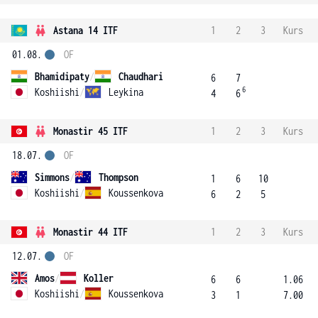
Astana 14 ITF
1
2
3
Kurs
01.08.
OF
Bhamidipaty
/
Chaudhari
6
7
6
Koshiishi
/
Leykina
4
6
Monastir 45 ITF
1
2
3
Kurs
18.07.
OF
Simmons
/
Thompson
1
6
10
Koshiishi
/
Koussenkova
6
2
5
Monastir 44 ITF
1
2
3
Kurs
12.07.
OF
Amos
/
Koller
6
6
1.06
Koshiishi
/
Koussenkova
3
1
7.00