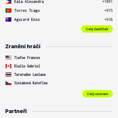
Eala Alexandra
+1091
Torres Tiago
+975
Aguiard Enzo
+936
Celý žebříček
Zranění hráči
Tiafoe Frances
Diallo Gabriel
Tararudee Lanlana
Siniaková Kateřina
Celý seznam
Partneři