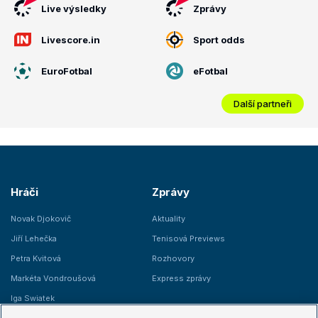
Live výsledky
Zprávy
Livescore.in
Sport odds
EuroFotbal
eFotbal
Další partneři
Hráči
Zprávy
Novak Djokovič
Aktuality
Jiří Lehečka
Tenisová Previews
Petra Kvitová
Rozhovory
Markéta Vondroušová
Express zprávy
Iga Swiatek