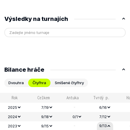
Výsledky na turnajích
Bilance hráče
Dvouhra
Čtyřhra
Smíšené čtyřhry
Rok
Celkem
Antuka
Tvrdý p.
H
-
2025
7/19
6/16
2024
9/18
0/1
7/12
-
9/13
2023
9/15