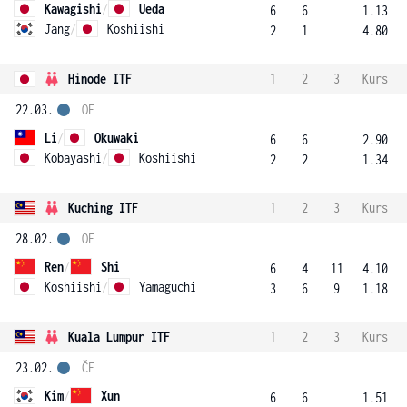
Kawagishi
/
Ueda
6
6
1.13
Jang
/
Koshiishi
2
1
4.80
Hinode ITF
1
2
3
Kurs
22.03.
OF
Li
/
Okuwaki
6
6
2.90
Kobayashi
/
Koshiishi
2
2
1.34
Kuching ITF
1
2
3
Kurs
28.02.
OF
Ren
/
Shi
6
4
11
4.10
Koshiishi
/
Yamaguchi
3
6
9
1.18
Kuala Lumpur ITF
1
2
3
Kurs
23.02.
ČF
Kim
/
Xun
6
6
1.51