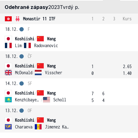
Odehrané zápasy
2023
Tvrdý p.
Monastir 11 ITF
1
2
3
Kurs
18.12.
F
Koshiishi
/
Wang
Lim
/
Radovanovic
18.12.
ČF
Koshiishi
/
Wang
1
2.65
McDonald
/
Visscher
0
1.40
14.12.
SF
Koshiishi
/
Wang
7
6
Kenzhibayeva
/
Scholl
5
4
13.12.
OF
Koshiishi
/
Wang
Charaeva
/
Jimenez Kasintseva