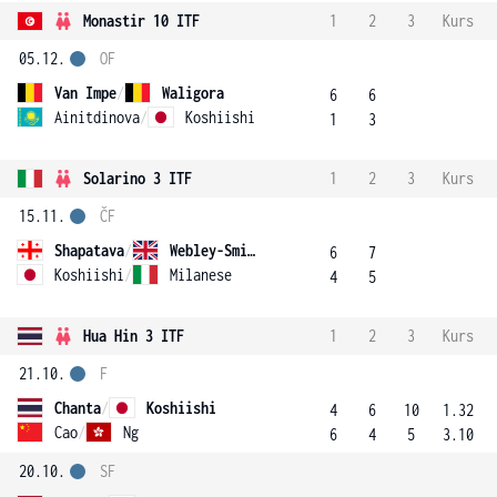
Monastir 10 ITF
1
2
3
Kurs
05.12.
OF
Van Impe
/
Waligora
6
6
Ainitdinova
/
Koshiishi
1
3
Solarino 3 ITF
1
2
3
Kurs
15.11.
ČF
Shapatava
/
Webley-Smith
6
7
Koshiishi
/
Milanese
4
5
Hua Hin 3 ITF
1
2
3
Kurs
21.10.
F
Chanta
/
Koshiishi
4
6
10
1.32
Cao
/
Ng
6
4
5
3.10
20.10.
SF