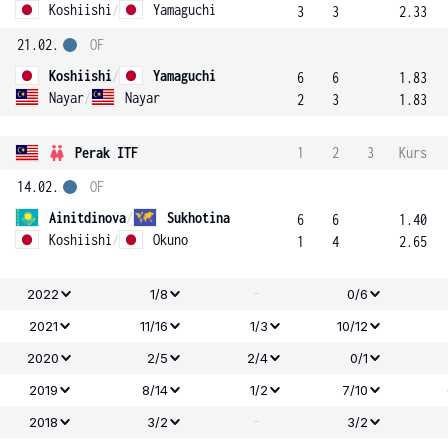
Koshiishi
/
Yamaguchi
3
3
2.33
21.02.
OF
Koshiishi
/
Yamaguchi
6
6
1.83
Nayar
/
Nayar
2
3
1.83
Perak ITF
1
2
3
Kurs
14.02.
OF
Ainitdinova
/
Sukhotina
6
6
1.40
Koshiishi
/
Okuno
1
4
2.65
-
2022
1/8
0/6
2021
11/16
1/3
10/12
2020
2/5
2/4
0/1
2019
8/14
1/2
7/10
-
2018
3/2
3/2