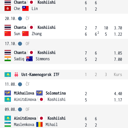
Chanta
/
Koshiishi
6
6
Che
/
Lin
1
2
20.10.
ČF
Chanta
/
Koshiishi
2
7
10
3.70
2
Sun
/
Zhang
6
6
5
1.22
17.10.
OF
Chanta
/
Koshiishi
7
6
1.05
Sadiq
/
Simmons
5
2
7.00
Ust-Kamenogorsk ITF
1
2
3
Kurs
11.08.
ČF
Mikhailova
/
Solomatina
2
4.40
Ainitdinova
/
Koshiishi
5
1.17
09.08.
OF
Ainitdinova
/
Koshiishi
6
6
Maslenkova
/
Mihail
2
2