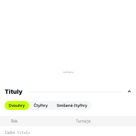
Tituly
Dvouhry
Čtyřhry
Smíšené čtyřhry
Rok
Turnaje
Žádné tituly