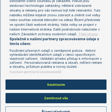
odvoláním svého souhlasu je zakážete. Pokud jsou
Turnaj mistrů
sledovací technologie zakázány, některé zobrazené
Turnaj mistryň
obsahy a reklamy pro vás nemusí být tolik relevantní. Tuto
Aktualní trendy
nabídku můžete kdykoli znovu zobrazit a změnit své volby
nebo souhlas odvolat kliknutím na odkaz Řízení předvoleb
ve spodní části webové stránky. Vaše volby se projeví v
Fotbalové přestupy
našem Internetová stránka. Další podrobnosti naleznete v
Livesport Daily
našich Zásadách ochrany osobních údajů.
Třetí strany
Společně s našimi partnery zpracováváme údaje s
LS Prague Open
tímto cílem:
Používání přesných údajů o zeměpisné poloze . Aktivní
vyhledávání identifikačních údajů v rámci specifických
vlastností zařízení . Ukládání a/nebo přístup k informacím v
Podmínky užití
Nastavení soukromí
zařízení . Personalizovaná reklama a obsah, měření reklam
GDPR a žurnalistika
Reklama
a obsahu, průzkum publika a rozvoj služeb .
Informace o zpracování osobních
Kontakt
Seznam partnerů (dodavatelů)
údajů
Tiráž
Souhlasím
Copyright © 2008-2026 TenisPortal.cz. Využíváme zpravodajství ČTK.
Zamítnout vše
Řízení předvoleb