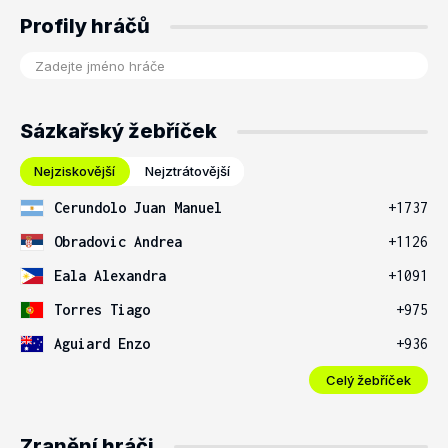
Profily hráčů
Sázkařský žebříček
Nejziskovější
Nejztrátovější
Cerundolo Juan Manuel
+1737
Obradovic Andrea
+1126
Eala Alexandra
+1091
Torres Tiago
+975
Aguiard Enzo
+936
Celý žebříček
Zranění hráči