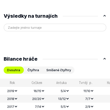
Výsledky na turnajích
Bilance hráče
Dvouhra
Čtyřhra
Smíšené čtyřhry
Rok
Celkem
Antuka
Tvrdý p.
H
2019
16/15
5/4
11/10
2018
20/20
13/12
7/7
2017
7/14
5/5
2/9