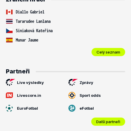
Diallo Gabriel
Tararudee Lanlana
Siniaková Kateřina
Munar Jaume
Celý seznam
Partneři
Live výsledky
Zprávy
Livescore.in
Sport odds
EuroFotbal
eFotbal
Další partneři