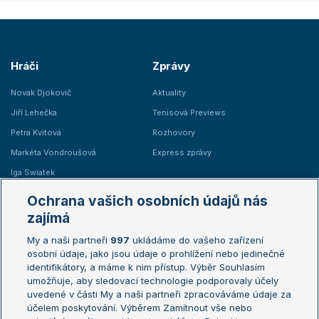
Hráči
Zprávy
Novak Djokovič
Aktuality
Jiří Lehečka
Tenisová Previews
Petra Kvitová
Rozhovory
Markéta Vondroušová
Express zprávy
Iga Swiatek
Marie Bouzková
Ochrana vašich osobních údajů nás
Žebříčky
Kalendář turnajů
zajímá
My a naši partneři
997
ukládáme do vašeho zařízení
Žebříček ATP (muži)
Australian Open
osobní údaje, jako jsou údaje o prohlížení nebo jedinečné
Žebříček WTA (ženy)
French Open
identifikátory, a máme k nim přístup. Výběr Souhlasím
umožňuje, aby sledovací technologie podporovaly účely
Sázkařský žebříček
Wimbledon
uvedené v části My a naši partneři zpracováváme údaje za
US Open
účelem poskytování. Výběrem Zamítnout vše nebo