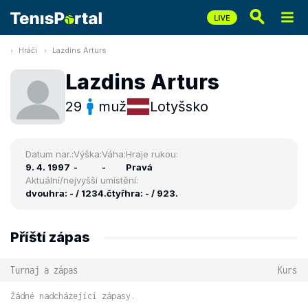
Hráči
Lazdins Arturs
Lazdins Arturs
29
muž
Lotyšsko
Datum nar.:
Výška:
Váha:
Hraje rukou:
9. 4. 1997
-
-
Pravá
Aktuální/nejvyšší umístění:
dvouhra: - / 1234.
čtyřhra: - / 923.
Příští zápas
Turnaj a zápas
Kurs
Žádné nadcházející zápasy.