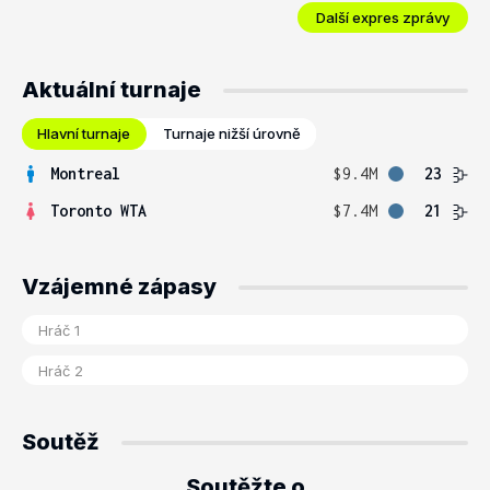
Další expres zprávy
Aktuální turnaje
Hlavní turnaje
Turnaje nižší úrovně
Montreal
$9.4M
23
Toronto WTA
$7.4M
21
Vzájemné zápasy
Soutěž
Soutěžte o