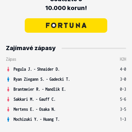
10.000 korun!
Zajímavé zápasy
Zápas
H2H
Pegula J.
-
Shnaider D.
4-0
Ryan Ziegann S.
-
Gadecki T.
3-0
Brantmeier R.
-
Mandlik E.
0-3
Sakkari M.
-
Gauff C.
5-6
Mertens E.
-
Osaka N.
3-5
Mochizuki Y.
-
Huang T.
1-3