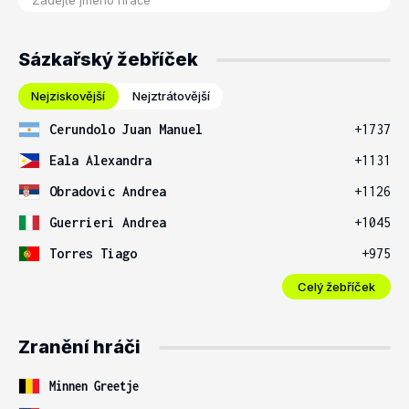
Sázkařský žebříček
Nejziskovější
Nejztrátovější
Cerundolo Juan Manuel
+1737
Eala Alexandra
+1131
Obradovic Andrea
+1126
Guerrieri Andrea
+1045
Torres Tiago
+975
Celý žebříček
Zranění hráči
Minnen Greetje