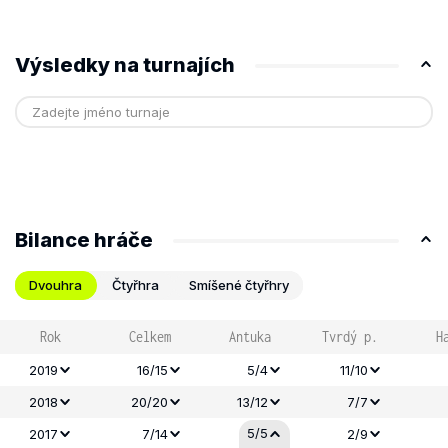
Výsledky na turnajích
Bilance hráče
Dvouhra
Čtyřhra
Smíšené čtyřhry
Rok
Celkem
Antuka
Tvrdý p.
H
2019
16/15
5/4
11/10
2018
20/20
13/12
7/7
5/5
2017
7/14
2/9