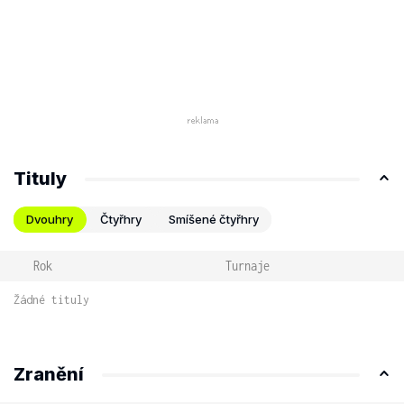
Tituly
Dvouhry
Čtyřhry
Smíšené čtyřhry
Rok
Turnaje
Žádné tituly
Zranění