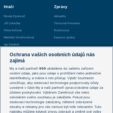
Hráči
Zprávy
Novak Djokovič
Aktuality
Jiří Lehečka
Tenisová Previews
Petra Kvitová
Rozhovory
Markéta Vondroušová
Express zprávy
Iga Swiatek
Marie Bouzková
Ochrana vašich osobních údajů nás
Žebříčky
Kalendář turnajů
zajímá
My a naši partneři
999
ukládáme do vašeho zařízení
Žebříček ATP (muži)
Australian Open
osobní údaje, jako jsou údaje o prohlížení nebo jedinečné
Žebříček WTA (ženy)
French Open
identifikátory, a máme k nim přístup. Výběr Souhlasím
umožňuje, aby sledovací technologie podporovaly účely
Sázkařský žebříček
Wimbledon
uvedené v části My a naši partneři zpracováváme údaje za
US Open
účelem poskytování. Výběrem Zamítnout vše nebo
odvoláním svého souhlasu je zakážete. Pokud jsou
Turnaj mistrů
sledovací technologie zakázány, některé zobrazené
Turnaj mistryň
obsahy a reklamy pro vás nemusí být tolik relevantní. Tuto
Aktualní trendy
nabídku můžete kdykoli znovu zobrazit a změnit své volby