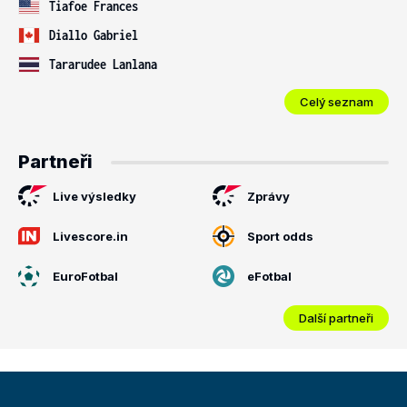
Tiafoe Frances
Diallo Gabriel
Tararudee Lanlana
Celý seznam
Partneři
Live výsledky
Zprávy
Livescore.in
Sport odds
EuroFotbal
eFotbal
Další partneři