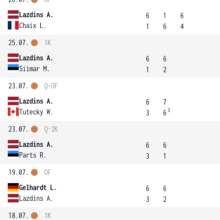
Lazdins A.
6
1
6
Chaix L.
1
6
4
25.07.
1K
Lazdins A.
6
6
Siimar M.
1
2
23.07.
Q-OF
Lazdins A.
6
7
3
Tutecky W.
3
6
23.07.
Q-2K
Lazdins A.
6
6
Parts R.
3
1
19.07.
OF
Gelhardt L.
6
6
Lazdins A.
3
2
18.07.
1K