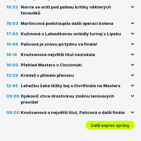
19:33
Norrie se ocitl pod palbou kritiky některých
fanoušků
18:03
Martincová podstoupila další operaci kolena
17:43
Kučmová s Laboutkovou ovládly turnaj v Lipsku
16:49
Palicová je znovu po týdnu ve finále!
16:14
Knutsonová největší titul nezískala
16:00
Přehled Masters v Cincinnati
13:29
Krádež v přímém přenosu
12:45
Lehečku čeká těžký boj o čtvrtfinále na Masters
09:26
Djokovič chce drastickou změnu tenisových
pravidel
09:00
Knutsonová o největší titul, Palicová o další finále
Další expres zprávy