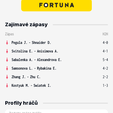
Zajímavé zápasy
Zápas
H2H
Pegula J.
-
Shnaider D.
4-0
Svitolina E.
-
Anisimova A.
4-1
Sabalenka A.
-
Alexandrova E.
5-4
Samsonova L.
-
Rybakina E.
4-2
Zhang J.
-
Zhu C.
2-2
Kostyuk M.
-
Swiatek I.
1-3
Profily hráčů