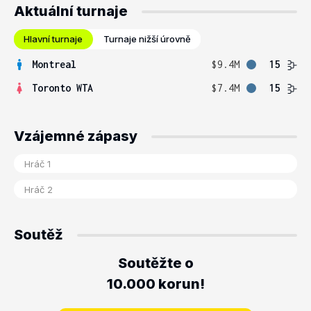
Aktuální turnaje
Hlavní turnaje
Turnaje nižší úrovně
Montreal
$9.4M
15
Toronto WTA
$7.4M
15
Vzájemné zápasy
Soutěž
Soutěžte o
10.000 korun!