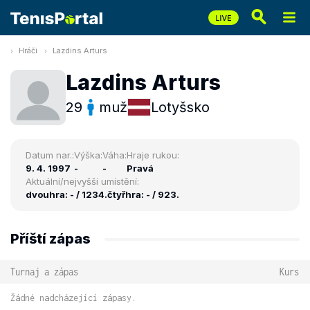
Hráči
Lazdins Arturs
Lazdins Arturs
29
muž
Lotyšsko
Datum nar.:
Výška:
Váha:
Hraje rukou:
9. 4. 1997
-
-
Pravá
Aktuální/nejvyšší umístění:
dvouhra: - / 1234.
čtyřhra: - / 923.
Příští zápas
Turnaj a zápas
Kurs
Žádné nadcházející zápasy.