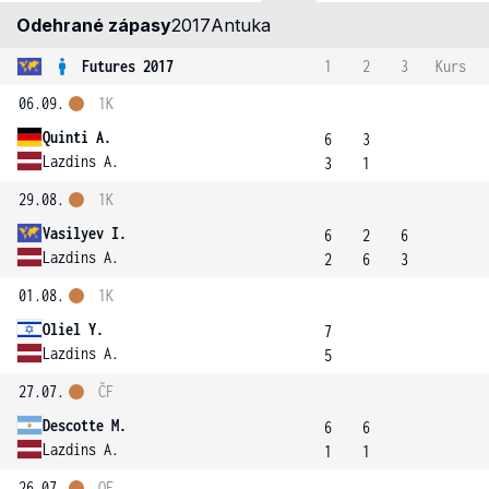
Odehrané zápasy
2017
Antuka
Futures 2017
1
2
3
Kurs
06.09.
1K
Quinti A.
6
3
Lazdins A.
3
1
29.08.
1K
Vasilyev I.
6
2
6
Lazdins A.
2
6
3
01.08.
1K
Oliel Y.
7
Lazdins A.
5
27.07.
ČF
Descotte M.
6
6
Lazdins A.
1
1
26.07.
OF