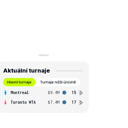
Aktuální turnaje
Hlavní turnaje
Turnaje nižší úrovně
Montreal
$9.4M
15
Toronto WTA
$7.4M
17