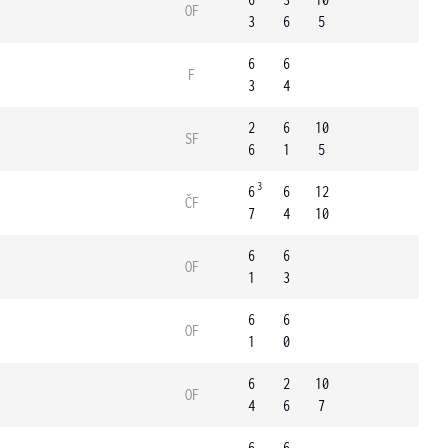
OF
3
6
5
6
6
F
3
4
2
6
10
SF
6
1
5
3
6
6
12
ČF
7
4
10
6
6
OF
1
3
6
6
OF
1
0
6
2
10
OF
4
6
7
6
6