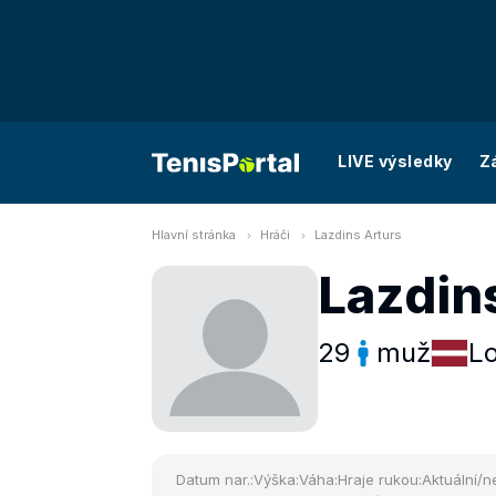
LIVE výsledky
Z
Hlavní stránka
Hráči
Lazdins Arturs
Lazdin
29
muž
L
Datum nar.:
Výška:
Váha:
Hraje rukou:
Aktuální/ne