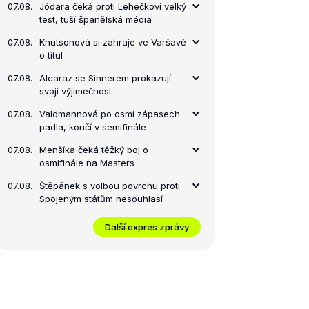
07.08.
Jódara čeká proti Lehečkovi velký
test, tuší španělská média
07.08.
Knutsonová si zahraje ve Varšavě
o titul
07.08.
Alcaraz se Sinnerem prokazují
svoji výjimečnost
07.08.
Valdmannová po osmi zápasech
padla, končí v semifinále
07.08.
Menšíka čeká těžký boj o
osmifinále na Masters
07.08.
Štěpánek s volbou povrchu proti
Spojeným státům nesouhlasí
Další expres zprávy