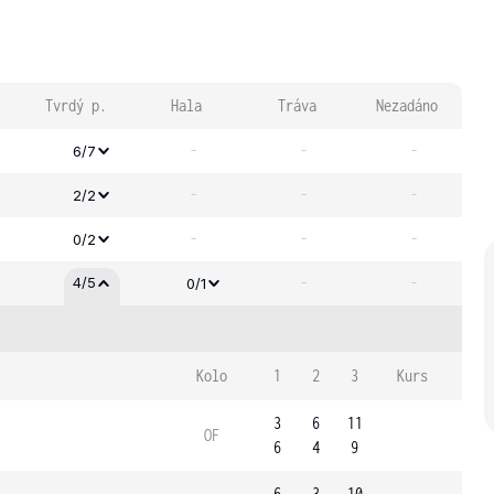
Tvrdý p.
Hala
Tráva
Nezadáno
-
-
-
6/7
-
-
-
2/2
-
-
-
0/2
-
-
4/5
0/1
Kolo
1
2
3
Kurs
3
6
11
OF
6
4
9
6
3
10