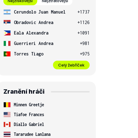
Nejziskovější
Nejztrátovější
Cerundolo Juan Manuel
+1737
Obradovic Andrea
+1126
Eala Alexandra
+1091
Guerrieri Andrea
+981
Torres Tiago
+975
Celý žebříček
Zranění hráči
Minnen Greetje
Tiafoe Frances
Diallo Gabriel
Tararudee Lanlana