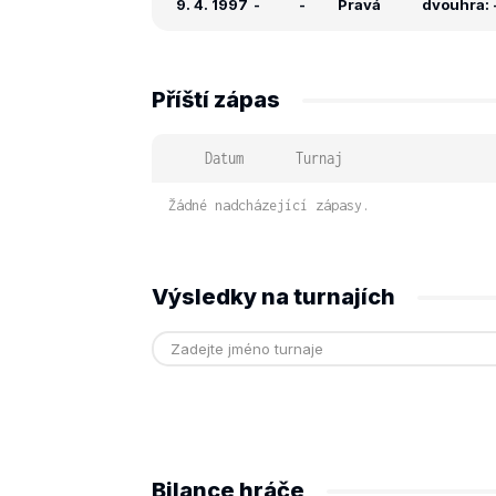
9. 4. 1997
-
-
Pravá
dvouhra: -
Příští zápas
Datum
Turnaj
Žádné nadcházející zápasy.
Výsledky na turnajích
Bilance hráče