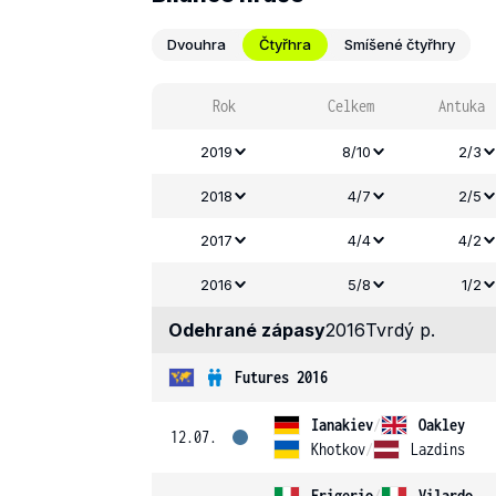
Dvouhra
Čtyřhra
Smíšené čtyřhry
Rok
Celkem
Antuka
2019
8/10
2/3
2018
4/7
2/5
2017
4/4
4/2
2016
5/8
1/2
Odehrané zápasy
2016
Tvrdý p.
Futures 2016
Ianakiev
/
Oakley
12.07.
Khotkov
/
Lazdins
Frigerio
/
Vilardo