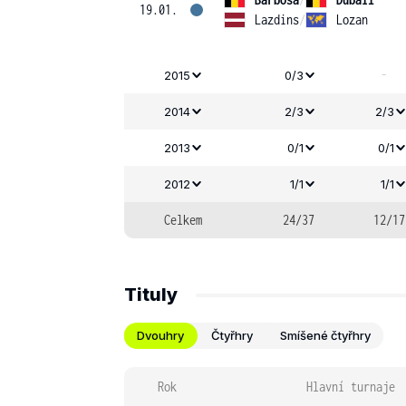
19.01.
Lazdins
/
Lozan
-
2015
0/3
2014
2/3
2/3
2013
0/1
0/1
2012
1/1
1/1
Celkem
24/37
12/17
Tituly
Dvouhry
Čtyřhry
Smíšené čtyřhry
Rok
Hlavní turnaje