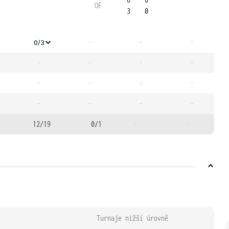
OF
3
0
-
-
-
0/3
-
-
-
-
-
-
-
-
-
-
-
-
12/19
0/1
-
-
Turnaje nižší úrovně