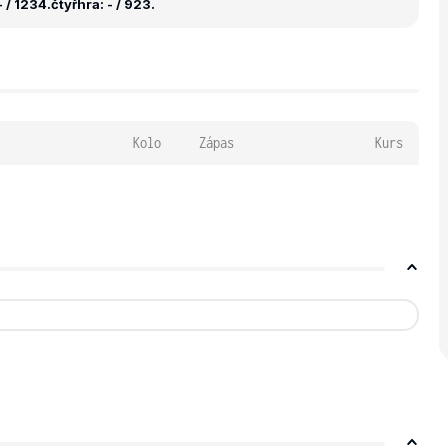
 / 1234.
čtyřhra: - / 923.
Kolo
Zápas
Kurs