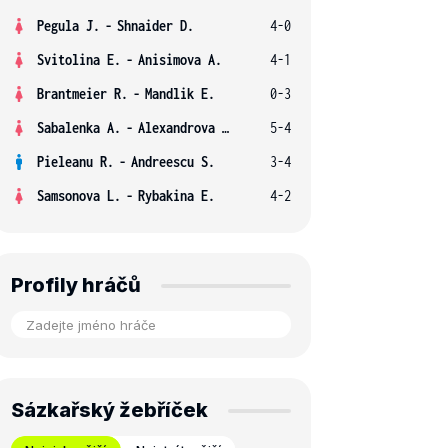
Pegula J.
-
Shnaider D.
4-0
Svitolina E.
-
Anisimova A.
4-1
Brantmeier R.
-
Mandlik E.
0-3
Sabalenka A.
-
Alexandrova E.
5-4
Pieleanu R.
-
Andreescu S.
3-4
Samsonova L.
-
Rybakina E.
4-2
Profily hráčů
Sázkařský žebříček