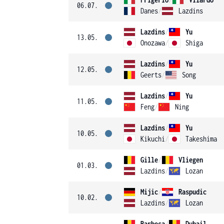
06.07.
Danes
/
Lazdins
Lazdins
/
Yu
13.05.
Onozawa
/
Shiga
Lazdins
/
Yu
12.05.
Geerts
/
Song
Lazdins
/
Yu
11.05.
Feng
/
Ning
Lazdins
/
Yu
10.05.
Kikuchi
/
Takeshima
Gille
/
Vliegen
01.03.
Lazdins
/
Lozan
Mijic
/
Raspudic
10.02.
Lazdins
/
Lozan
Barbosa
/
Dubail