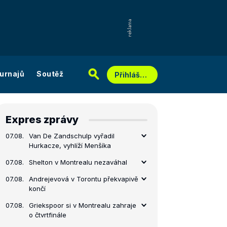
urnajů
Soutěž
Přihlášení
Expres zprávy
07.08.
Van De Zandschulp vyřadil
Hurkacze, vyhlíží Menšíka
07.08.
Shelton v Montrealu nezaváhal
07.08.
Andrejevová v Torontu překvapivě
končí
07.08.
Griekspoor si v Montrealu zahraje
o čtvrtfinále