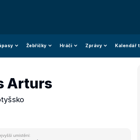
ápasy
Žebříčky
Hráči
Zprávy
Kalendář t
s Arturs
otyšsko
jvyšší umístění: