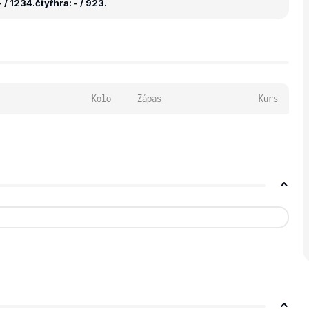
 / 1234.
čtyřhra: - / 923.
Kolo
Zápas
Kurs