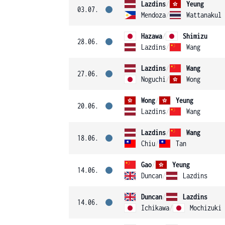
Lazdins
/
Yeung
03.07.
Mendoza
/
Wattanakul
Hazawa
/
Shimizu
28.06.
Lazdins
/
Wang
Lazdins
/
Wang
27.06.
Noguchi
/
Wong
Wong
/
Yeung
20.06.
Lazdins
/
Wang
Lazdins
/
Wang
18.06.
Chiu
/
Tan
Gao
/
Yeung
14.06.
Duncan
/
Lazdins
Duncan
/
Lazdins
14.06.
Ichikawa
/
Mochizuki