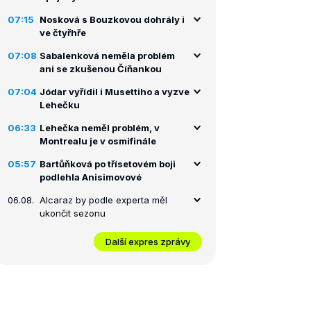
07:15
Nosková s Bouzkovou dohrály i
ve čtyřhře
07:08
Sabalenková neměla problém
ani se zkušenou Číňankou
07:04
Jódar vyřídil i Musettiho a vyzve
Lehečku
06:33
Lehečka neměl problém, v
Montrealu je v osmifinále
05:57
Bartůňková po třísetovém boji
podlehla Anisimovové
06.08.
Alcaraz by podle experta měl
ukončit sezonu
Další expres zprávy