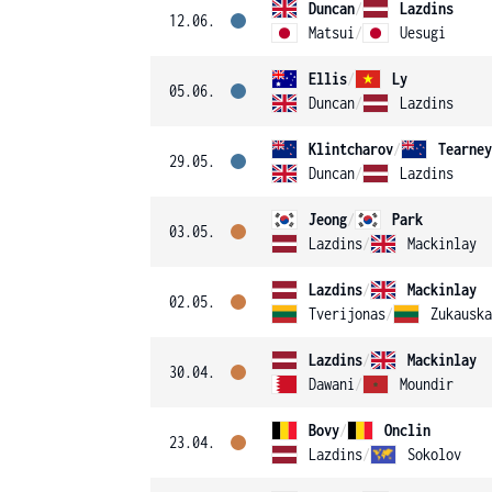
Duncan
/
Lazdins
12.06.
Matsui
/
Uesugi
Ellis
/
Ly
05.06.
Duncan
/
Lazdins
Klintcharov
/
Tearney
29.05.
Duncan
/
Lazdins
Jeong
/
Park
03.05.
Lazdins
/
Mackinlay
Lazdins
/
Mackinlay
02.05.
Tverijonas
/
Zukauska
Lazdins
/
Mackinlay
30.04.
Dawani
/
Moundir
Bovy
/
Onclin
23.04.
Lazdins
/
Sokolov