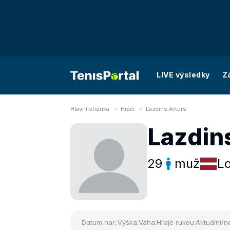
LIVE výsledky
Z
Hlavní stránka
Hráči
Lazdins Arturs
Lazdin
29
muž
L
Datum nar.:
Výška:
Váha:
Hraje rukou:
Aktuální/ne