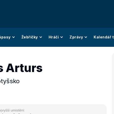
ápasy
Žebříčky
Hráči
Zprávy
Kalendář t
s Arturs
otyšsko
jvyšší umístění: