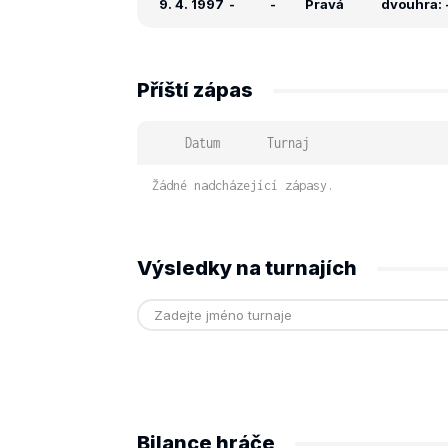
9. 4. 1997
-
-
Pravá
dvouhra: -
Příští zápas
Datum
Turnaj
Žádné nadcházející zápasy.
Výsledky na turnajích
Bilance hráče