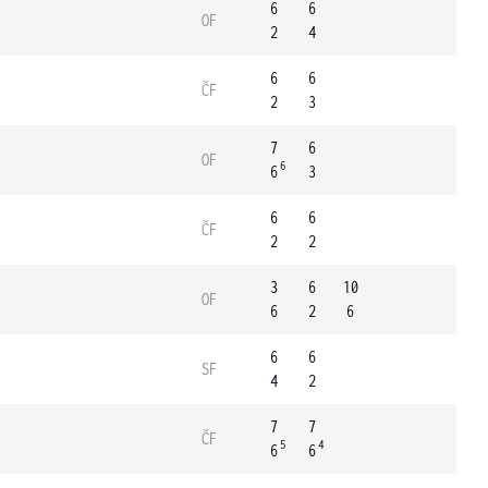
6
6
OF
2
4
6
6
ČF
2
3
7
6
OF
6
6
3
6
6
ČF
2
2
3
6
10
OF
6
2
6
6
6
SF
4
2
7
7
ČF
5
4
6
6