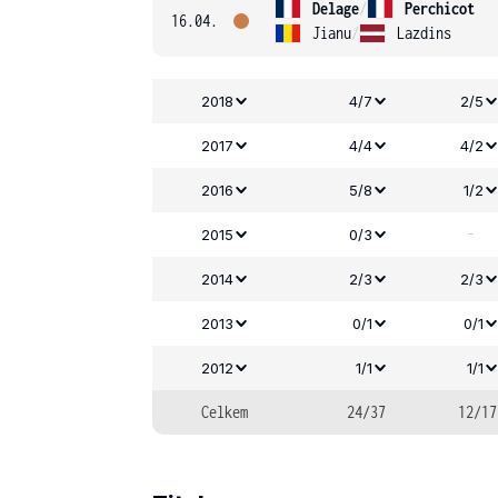
Delage
/
Perchicot
16.04.
Jianu
/
Lazdins
2018
4/7
2/5
2017
4/4
4/2
2016
5/8
1/2
-
2015
0/3
2014
2/3
2/3
2013
0/1
0/1
2012
1/1
1/1
Celkem
24/37
12/17