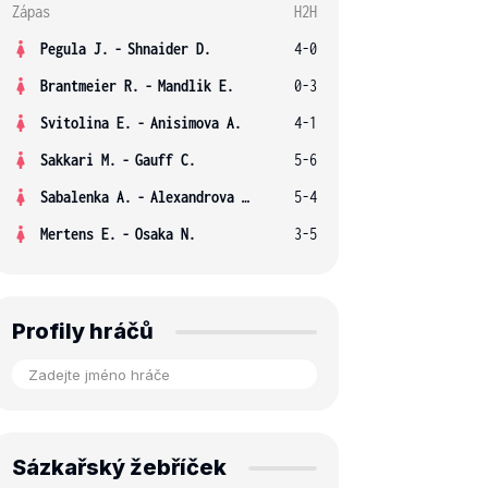
Zápas
H2H
Pegula J.
-
Shnaider D.
4-0
Brantmeier R.
-
Mandlik E.
0-3
Svitolina E.
-
Anisimova A.
4-1
Sakkari M.
-
Gauff C.
5-6
Sabalenka A.
-
Alexandrova E.
5-4
Mertens E.
-
Osaka N.
3-5
Profily hráčů
Sázkařský žebříček