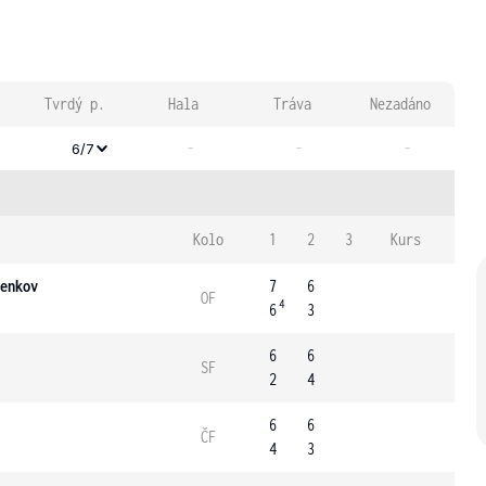
Tvrdý p.
Hala
Tráva
Nezadáno
-
-
-
6/7
Kolo
1
2
3
Kurs
enkov
7
6
OF
4
6
3
6
6
SF
2
4
6
6
ČF
4
3