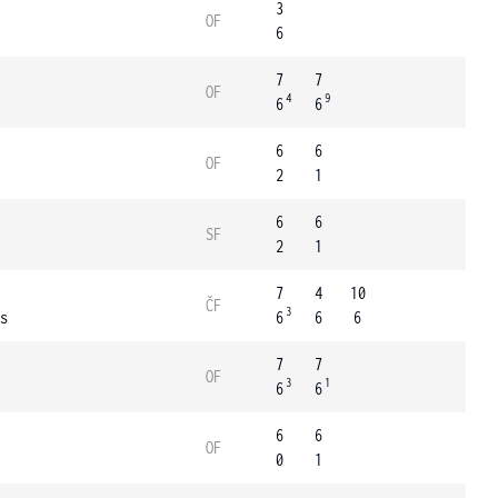
3
OF
6
7
7
OF
4
9
6
6
6
6
OF
2
1
6
6
SF
2
1
7
4
10
ČF
3
s
6
6
6
7
7
OF
3
1
6
6
6
6
OF
0
1