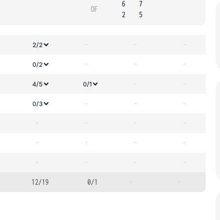
6
7
OF
2
5
-
-
-
2/2
-
-
-
0/2
-
-
4/5
0/1
-
-
-
0/3
-
-
-
-
-
-
-
-
-
-
-
-
12/19
0/1
-
-