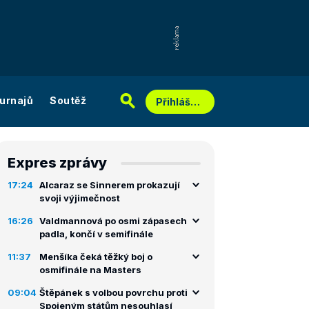
urnajů
Soutěž
Přihlášení
Expres zprávy
17:24
Alcaraz se Sinnerem prokazují
svoji výjimečnost
16:26
Valdmannová po osmi zápasech
padla, končí v semifinále
11:37
Menšíka čeká těžký boj o
osmifinále na Masters
09:04
Štěpánek s volbou povrchu proti
Spojeným státům nesouhlasí