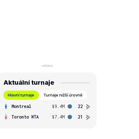
Aktuální turnaje
Hlavní turnaje
Turnaje nižší úrovně
Montreal
$9.4M
22
Toronto WTA
$7.4M
21