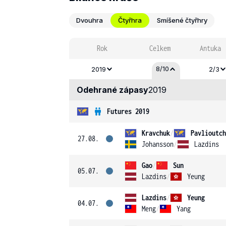
Dvouhra
Čtyřhra
Smíšené čtyřhry
Rok
Celkem
Antuka
8/10
2019
2/3
Odehrané zápasy
2019
Futures 2019
Kravchuk
/
Pavlioutch
27.08.
Johansson
/
Lazdins
Gao
/
Sun
05.07.
Lazdins
/
Yeung
Lazdins
/
Yeung
04.07.
Meng
/
Yang