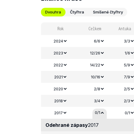
Dvouhra
Čtyřhra
Smíšené čtyřhry
Rok
Celkem
Antuka
2024
6/6
3/3
2023
12/26
1/6
2022
14/22
5/9
2021
10/16
7/9
2020
2/8
2/5
2018
3/4
2/3
0/1
2017
0/1
Odehrané zápasy
2017