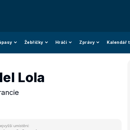
ápasy
Žebříčky
Hráči
Zprávy
Kalendář t
el Lola
rancie
ejvyšší umístění: