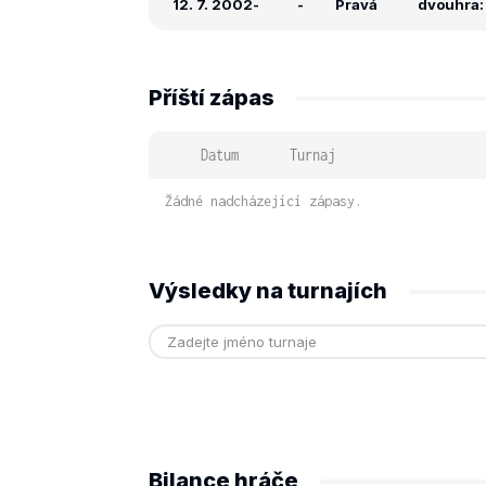
12. 7. 2002
-
-
Pravá
dvouhra: 
Příští zápas
Datum
Turnaj
Žádné nadcházející zápasy.
Výsledky na turnajích
Bilance hráče