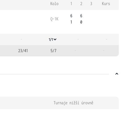
Kolo
1
2
3
Kurs
6
6
Q-1K
1
0
-
-
-
1/1
23/41
5/7
-
-
Turnaje nižší úrovně