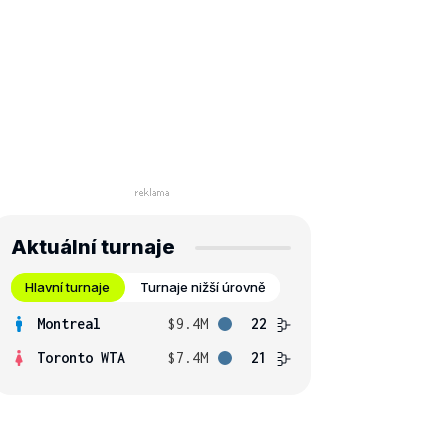
Aktuální turnaje
Hlavní turnaje
Turnaje nižší úrovně
Montreal
$9.4M
22
Toronto WTA
$7.4M
21