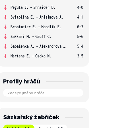
Pegula J.
-
Shnaider D.
4-0
Svitolina E.
-
Anisimova A.
4-1
Brantmeier R.
-
Mandlik E.
0-3
Sakkari M.
-
Gauff C.
5-6
Sabalenka A.
-
Alexandrova E.
5-4
Mertens E.
-
Osaka N.
3-5
Profily hráčů
Sázkařský žebříček