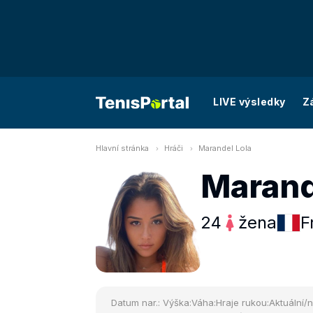
LIVE výsledky
Z
Hlavní stránka
Hráči
Marandel Lola
Marand
24
žena
F
Datum nar.:
Výška:
Váha:
Hraje rukou:
Aktuální/n