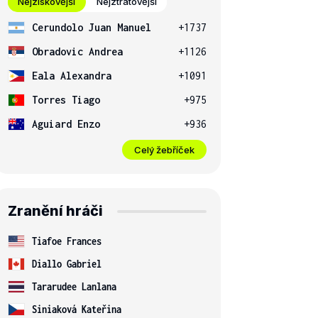
Nejziskovější
Nejztrátovější
Cerundolo Juan Manuel
+1737
Obradovic Andrea
+1126
Eala Alexandra
+1091
Torres Tiago
+975
Aguiard Enzo
+936
Celý žebříček
Zranění hráči
Tiafoe Frances
Diallo Gabriel
Tararudee Lanlana
Siniaková Kateřina