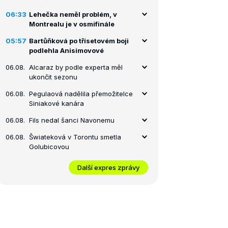
06:33
Lehečka neměl problém, v
Montrealu je v osmifinále
05:57
Bartůňková po třísetovém boji
podlehla Anisimovové
06.08.
Alcaraz by podle experta měl
ukončit sezonu
06.08.
Pegulaová nadělila přemožitelce
Siniakové kanára
06.08.
Fils nedal šanci Navonemu
06.08.
Šwiateková v Torontu smetla
Golubicovou
Další expres zprávy