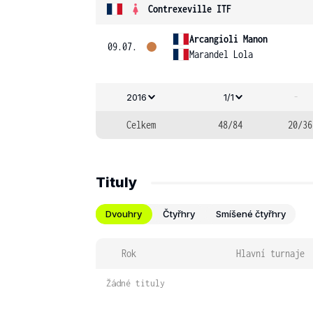
Contrexeville ITF
Arcangioli Manon
09.07.
Marandel Lola
-
2016
1/1
Celkem
48/84
20/36
Tituly
Dvouhry
Čtyřhry
Smíšené čtyřhry
Rok
Hlavní turnaje
Žádné tituly