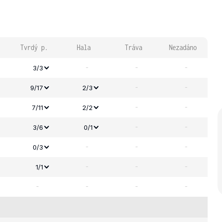
Tvrdý p.
Hala
Tráva
Nezadáno
-
-
-
3/3
-
-
9/17
2/3
-
-
7/11
2/2
-
-
3/6
0/1
-
-
-
0/3
-
-
-
1/1
-
-
-
-