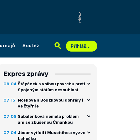
urnajů
Soutěž
Přihlášení
Expres zprávy
09:04
Štěpánek s volbou povrchu proti
Spojeným státům nesouhlasí
07:15
Nosková s Bouzkovou dohrály i
ve čtyřhře
07:08
Sabalenková neměla problém
ani se zkušenou Číňankou
07:04
Jódar vyřídil i Musettiho a vyzve
Lehečku