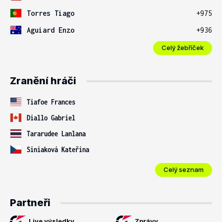
Torres Tiago
+975
Aguiard Enzo
+936
Celý žebříček
Zranění hráči
Tiafoe Frances
Diallo Gabriel
Tararudee Lanlana
Siniaková Kateřina
Celý seznam
Partneři
Live výsledky
Zprávy