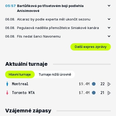
05:57
Bartůňková po třísetovém boji podlehla
Anisimovové
06.08.
Alcaraz by podle experta měl ukončit sezonu
06.08.
Pegulaová nadělila přemožitelce Siniakové kanára
06.08.
Fils nedal šanci Navonemu
Další expres zprávy
Aktuální turnaje
Hlavní turnaje
Turnaje nižší úrovně
Montreal
$9.4M
22
Toronto WTA
$7.4M
21
Vzájemné zápasy