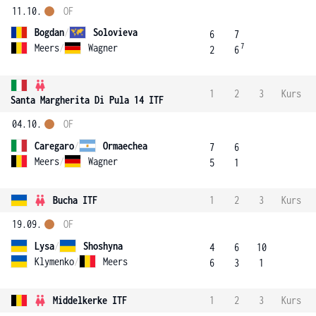
11.10.
OF
Bogdan
/
Solovieva
6
7
7
Meers
/
Wagner
2
6
1
2
3
Kurs
Santa Margherita Di Pula 14 ITF
04.10.
OF
Caregaro
/
Ormaechea
7
6
Meers
/
Wagner
5
1
Bucha ITF
1
2
3
Kurs
19.09.
OF
Lysa
/
Shoshyna
4
6
10
Klymenko
/
Meers
6
3
1
Middelkerke ITF
1
2
3
Kurs