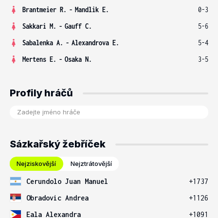
Brantmeier R.
-
Mandlik E.
0-3
Sakkari M.
-
Gauff C.
5-6
Sabalenka A.
-
Alexandrova E.
5-4
Mertens E.
-
Osaka N.
3-5
Profily hráčů
Sázkařský žebříček
Nejziskovější
Nejztrátovější
Cerundolo Juan Manuel
+1737
Obradovic Andrea
+1126
Eala Alexandra
+1091