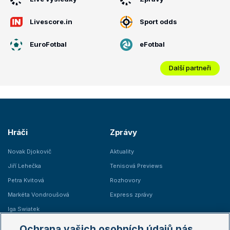
Livescore.in
Sport odds
EuroFotbal
eFotbal
Další partneři
Hráči
Zprávy
Novak Djokovič
Aktuality
Jiří Lehečka
Tenisová Previews
Petra Kvitová
Rozhovory
Markéta Vondroušová
Express zprávy
Iga Swiatek
Marie Bouzková
Ochrana vašich osobních údajů nás