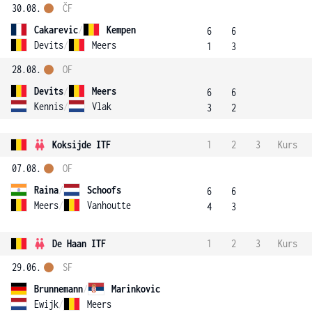
30.08.
ČF
Cakarevic
/
Kempen
6
6
Devits
/
Meers
1
3
28.08.
OF
Devits
/
Meers
6
6
Kennis
/
Vlak
3
2
Koksijde ITF
1
2
3
Kurs
07.08.
OF
Raina
/
Schoofs
6
6
Meers
/
Vanhoutte
4
3
De Haan ITF
1
2
3
Kurs
29.06.
SF
Brunnemann
/
Marinkovic
Ewijk
/
Meers