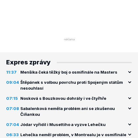
Expres zprávy
11:37
Menšíka čeká těžký boj o osmifinále na Masters
09:04
Štěpánek s volbou povrchu proti Spojeným státům
nesouhlasí
07:15
Nosková s Bouzkovou dohrály i ve čtyřhře
07:08
Sabalenková neměla problém ani se zkušenou
Číňankou
07:04
Jódar vyřídil i Musettiho a vyzve Lehečku
06:33
Lehečka neměl problém, v Montrealu je v osmifinále