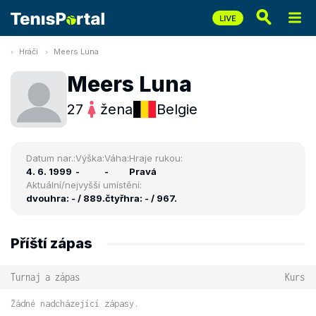
Hráči
Meers Luna
Meers Luna
27
žena
Belgie
Datum nar.:
Výška:
Váha:
Hraje rukou:
4. 6. 1999
-
-
Pravá
Aktuální/nejvyšší umístění:
dvouhra: - / 889.
čtyřhra: - / 967.
Příští zápas
Turnaj a zápas
Kurs
Žádné nadcházející zápasy.