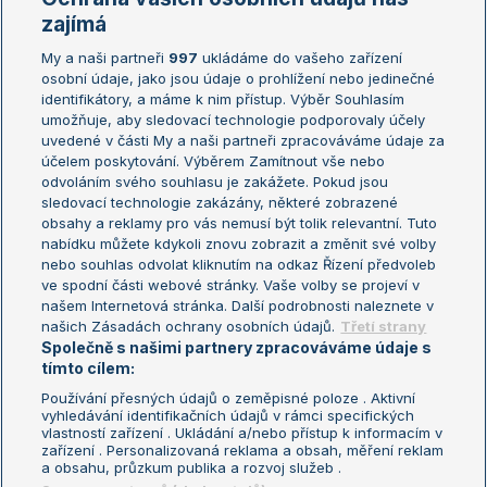
Žebříčky
Kalendář turnajů
zajímá
My a naši partneři
997
ukládáme do vašeho zařízení
Žebříček ATP (muži)
Australian Open
osobní údaje, jako jsou údaje o prohlížení nebo jedinečné
Žebříček WTA (ženy)
French Open
identifikátory, a máme k nim přístup. Výběr Souhlasím
umožňuje, aby sledovací technologie podporovaly účely
Sázkařský žebříček
Wimbledon
uvedené v části My a naši partneři zpracováváme údaje za
US Open
účelem poskytování. Výběrem Zamítnout vše nebo
odvoláním svého souhlasu je zakážete. Pokud jsou
Turnaj mistrů
sledovací technologie zakázány, některé zobrazené
Turnaj mistryň
obsahy a reklamy pro vás nemusí být tolik relevantní. Tuto
Aktualní trendy
nabídku můžete kdykoli znovu zobrazit a změnit své volby
nebo souhlas odvolat kliknutím na odkaz Řízení předvoleb
ve spodní části webové stránky. Vaše volby se projeví v
Fotbalové přestupy
našem Internetová stránka. Další podrobnosti naleznete v
Livesport Daily
našich Zásadách ochrany osobních údajů.
Třetí strany
Společně s našimi partnery zpracováváme údaje s
LS Prague Open
tímto cílem:
Používání přesných údajů o zeměpisné poloze . Aktivní
vyhledávání identifikačních údajů v rámci specifických
vlastností zařízení . Ukládání a/nebo přístup k informacím v
Podmínky užití
Nastavení soukromí
zařízení . Personalizovaná reklama a obsah, měření reklam
GDPR a žurnalistika
Reklama
a obsahu, průzkum publika a rozvoj služeb .
Informace o zpracování osobních
Kontakt