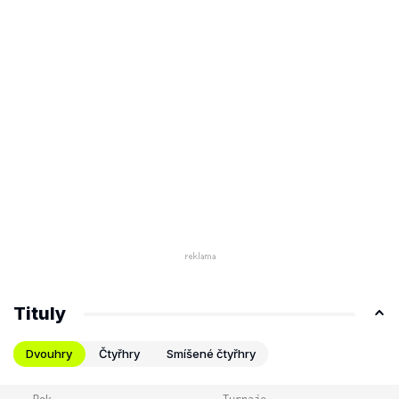
Tituly
Dvouhry
Čtyřhry
Smíšené čtyřhry