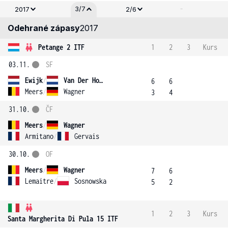
-
3/7
2017
2/6
Odehrané zápasy
2017
Petange 2 ITF
1
2
3
Kurs
03.11.
SF
Ewijk
/
Van Der Hoek
6
6
Meers
/
Wagner
3
4
31.10.
ČF
Meers
/
Wagner
Armitano
/
Gervais
30.10.
OF
Meers
/
Wagner
7
6
Lemaitre
/
Sosnowska
5
2
1
2
3
Kurs
Santa Margherita Di Pula 15 ITF