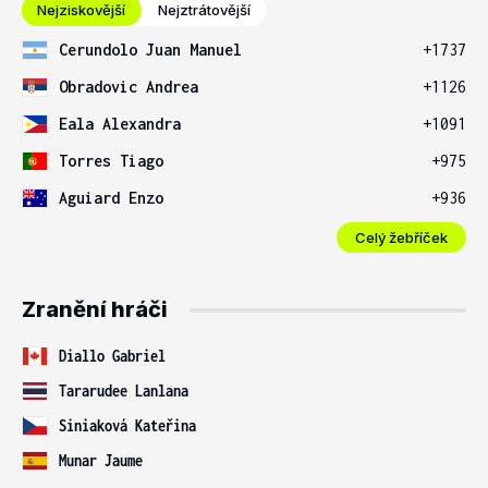
Nejziskovější
Nejztrátovější
Cerundolo Juan Manuel
+1737
Obradovic Andrea
+1126
Eala Alexandra
+1091
Torres Tiago
+975
Aguiard Enzo
+936
Celý žebříček
Zranění hráči
Diallo Gabriel
Tararudee Lanlana
Siniaková Kateřina
Munar Jaume