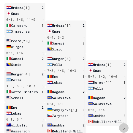
Mrdeza
[1]
2
Omae
6-1, 3-6, 11-9
Caregaro
1
Mrdeza
[1]
2
Ormaechea
Omae
6-4, 6-2
Pedro
[WC]
0
Sanesi
0
Wirges
Simic
0-6, 1-6
Sanesi
2
Burger
[4]
2
Simic
Pella
Mrdeza
[1]
2
7-5, 4-6, 10-3
Omae
Burger
[4]
2
Ene
1
5-7, 6-2, 10-6
Pella
Lukas
Burger
[4]
1
3-6, 6-3, 10-7
Pella
Gatto-Monticone
1
Bogdan
2
Scholl
Solovieva
Bogdan
2
6-4, 6-1
Solovieva
Ene
2
Vasylyeva
[3]
0
6-0, 6-4
Lukas
Zarytska
Anshba
0
6-1, 6-1
Robillard-Millette
Alibalic
0
Anshba
2
Wasserson
Robillard-Millette