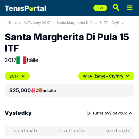
Turnaje - WTA ženy 2017
Santa Margherita Di Pula 15 ITF - Čtyřhry
Santa Margherita Di Pula 15
ITF
2017
Itálie
2017
WTA (ženy) - Čtyřhry
$25,000
Ž
antuka
Výsledky
Turnajový pavouk
osmifinále
čtvrtfinále
semifinále