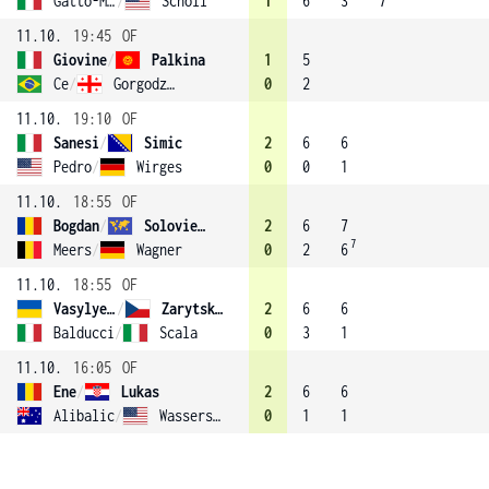
Gatto-Monticone
/
Scholl
1
6
3
7
11.10.
19:45
OF
Giovine
/
Palkina
1
5
Ce
/
Gorgodze (2)
0
2
11.10.
19:10
OF
Sanesi
/
Simic
2
6
6
Pedro
/
Wirges
0
0
1
11.10.
18:55
OF
Bogdan
/
Solovieva
2
6
7
7
Meers
/
Wagner
0
2
6
11.10.
18:55
OF
Vasylyeva
/
Zarytska (3)
2
6
6
Balducci
/
Scala
0
3
1
11.10.
16:05
OF
Ene
/
Lukas
2
6
6
Alibalic
/
Wasserson
0
1
1