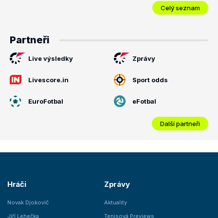
Celý seznam
Partneři
Live výsledky
Zprávy
Livescore.in
Sport odds
EuroFotbal
eFotbal
Další partneři
Hráči
Zprávy
Novak Djokovič
Aktuality
Jiří Lehečka
Tenisová Previews