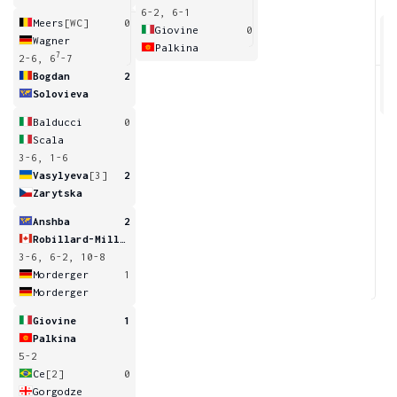
6-2, 6-1
Meers
[WC]
0
Giovine
0
Wagner
Palkina
7
2-6, 6
-7
7
6
Bogdan
2
Solovieva
Balducci
0
Scala
3-6, 1-6
Vasylyeva
[3]
2
Zarytska
Anshba
2
Robillard-Millette
3-6, 6-2, 10-8
Morderger
1
Morderger
Giovine
1
Palkina
5-2
Ce
[2]
0
Gorgodze