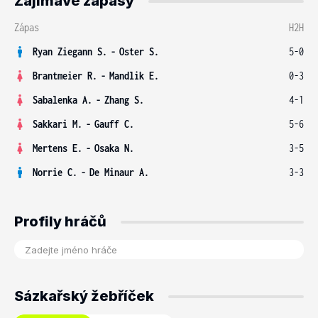
Zajímavé zápasy
Zápas
H2H
Ryan Ziegann S.
-
Oster S.
5-0
Brantmeier R.
-
Mandlik E.
0-3
Sabalenka A.
-
Zhang S.
4-1
Sakkari M.
-
Gauff C.
5-6
Mertens E.
-
Osaka N.
3-5
Norrie C.
-
De Minaur A.
3-3
Profily hráčů
Sázkařský žebříček