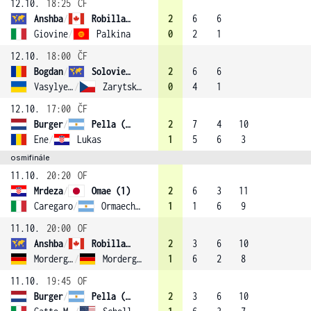
12.10.
18:25
ČF
Anshba
/
Robillard-Millette
2
6
6
Giovine
/
Palkina
0
2
1
12.10.
18:00
ČF
Bogdan
/
Solovieva
2
6
6
Vasylyeva
/
Zarytska (3)
0
4
1
12.10.
17:00
ČF
Burger
/
Pella (4)
2
7
4
10
Ene
/
Lukas
1
5
6
3
osmifinále
11.10.
20:20
OF
Mrdeza
/
Omae (1)
2
6
3
11
Caregaro
/
Ormaechea
1
1
6
9
11.10.
20:00
OF
Anshba
/
Robillard-Millette
2
3
6
10
Morderger
/
Morderger
1
6
2
8
11.10.
19:45
OF
Burger
/
Pella (4)
2
3
6
10