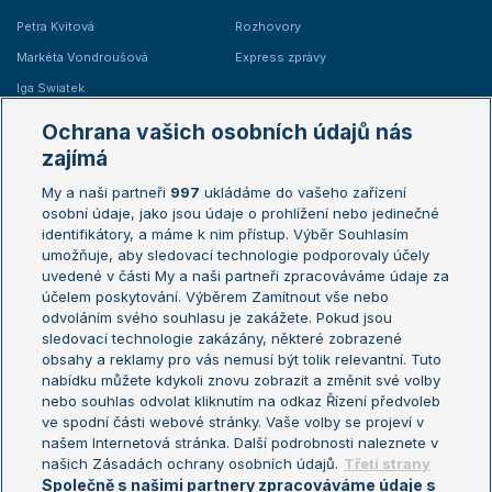
Petra Kvitová
Rozhovory
Markéta Vondroušová
Express zprávy
Iga Swiatek
Marie Bouzková
Ochrana vašich osobních údajů nás
Žebříčky
Kalendář turnajů
zajímá
My a naši partneři
997
ukládáme do vašeho zařízení
Žebříček ATP (muži)
Australian Open
osobní údaje, jako jsou údaje o prohlížení nebo jedinečné
Žebříček WTA (ženy)
French Open
identifikátory, a máme k nim přístup. Výběr Souhlasím
umožňuje, aby sledovací technologie podporovaly účely
Sázkařský žebříček
Wimbledon
uvedené v části My a naši partneři zpracováváme údaje za
US Open
účelem poskytování. Výběrem Zamítnout vše nebo
odvoláním svého souhlasu je zakážete. Pokud jsou
Turnaj mistrů
sledovací technologie zakázány, některé zobrazené
Turnaj mistryň
obsahy a reklamy pro vás nemusí být tolik relevantní. Tuto
Aktualní trendy
nabídku můžete kdykoli znovu zobrazit a změnit své volby
nebo souhlas odvolat kliknutím na odkaz Řízení předvoleb
ve spodní části webové stránky. Vaše volby se projeví v
Fotbalové přestupy
našem Internetová stránka. Další podrobnosti naleznete v
Livesport Daily
našich Zásadách ochrany osobních údajů.
Třetí strany
Společně s našimi partnery zpracováváme údaje s
LS Prague Open