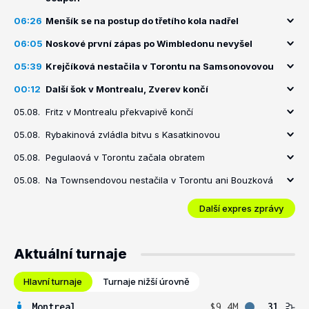
06:26
Menšík se na postup do třetího kola nadřel
06:05
Noskové první zápas po Wimbledonu nevyšel
05:39
Krejčíková nestačila v Torontu na Samsonovovou
00:12
Další šok v Montrealu, Zverev končí
05.08.
Fritz v Montrealu překvapivě končí
05.08.
Rybakinová zvládla bitvu s Kasatkinovou
05.08.
Pegulaová v Torontu začala obratem
05.08.
Na Townsendovou nestačila v Torontu ani Bouzková
Další expres zprávy
Aktuální turnaje
Hlavní turnaje
Turnaje nižší úrovně
Montreal
$9.4M
31