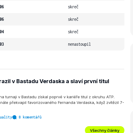
06
skreč
06
skreč
04
skreč
03
nenastoupil
azil v Bastadu Verdaska a slaví první titul
a turnaji v Bastadu získal poprvé v kariéře titul z okruhu ATP.
inále překvapil favorizovaného Fernanda Verdaska, když zvítězil 7-
uality
8 komentářů
Všechny články