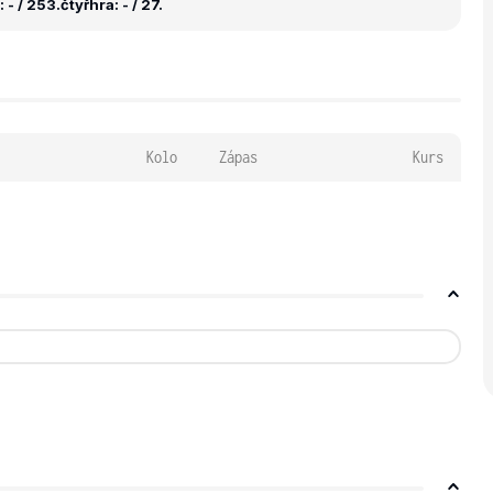
 - / 253.
čtyřhra: - / 27.
Kolo
Zápas
Kurs