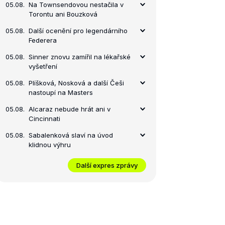
05.08.
Na Townsendovou nestačila v
Torontu ani Bouzková
05.08.
Další ocenění pro legendárního
Federera
05.08.
Sinner znovu zamířil na lékařské
vyšetření
05.08.
Plíšková, Nosková a další Češi
nastoupí na Masters
05.08.
Alcaraz nebude hrát ani v
Cincinnati
05.08.
Sabalenková slaví na úvod
klidnou výhru
Další expres zprávy