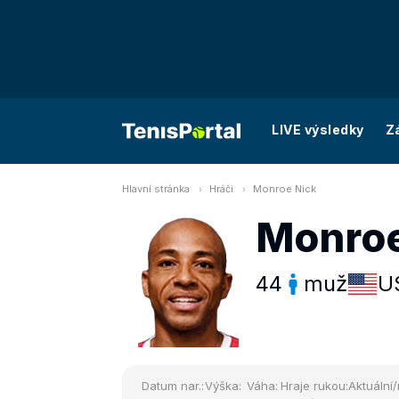
LIVE výsledky
Z
Hlavní stránka
Hráči
Monroe Nick
Monroe
44
muž
U
Datum nar.:
Výška:
Váha:
Hraje rukou:
Aktuální/