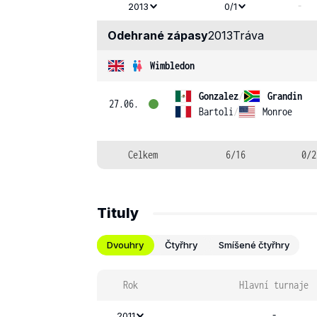
-
2013
0/1
Odehrané zápasy
2013
Tráva
Wimbledon
Gonzalez
/
Grandin
27.06.
Bartoli
/
Monroe
Celkem
6/16
0/2
Tituly
Dvouhry
Čtyřhry
Smíšené čtyřhry
Rok
Hlavní turnaje
-
2011