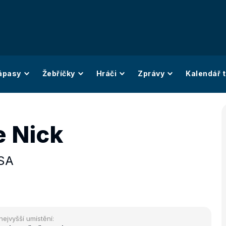
ápasy
Žebříčky
Hráči
Zprávy
Kalendář t
 Nick
SA
nejvyšší umístění: