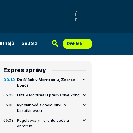
urnajů
Soutěž
Přihlášení
Expres zprávy
00:12
Další šok v Montrealu, Zverev
končí
05.08.
Fritz v Montrealu překvapivě končí
05.08.
Rybakinová zvládla bitvu s
Kasatkinovou
05.08.
Pegulaová v Torontu začala
obratem