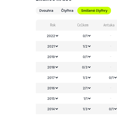
Dvouhra
Čtyřhra
Smíšené čtyřhry
Rok
Celkem
Antuka
-
2022
0/1
-
2021
1/2
-
2019
0/1
-
2018
0/3
2017
1/3
0/1
-
2016
2/1
-
2015
1/1
2014
1/3
0/1