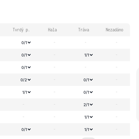
Tvrdý p.
Hala
Tráva
Nezadáno
-
-
-
0/1
-
-
0/1
1/1
-
-
-
0/1
-
-
0/2
0/1
-
-
1/1
0/1
-
-
-
2/1
-
-
-
1/1
-
-
0/1
1/1