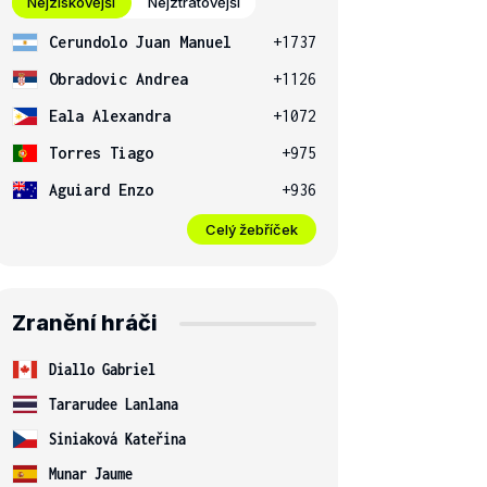
Nejziskovější
Nejztrátovější
Cerundolo Juan Manuel
+1737
Obradovic Andrea
+1126
Eala Alexandra
+1072
Torres Tiago
+975
Aguiard Enzo
+936
Celý žebříček
Zranění hráči
Diallo Gabriel
Tararudee Lanlana
Siniaková Kateřina
Munar Jaume