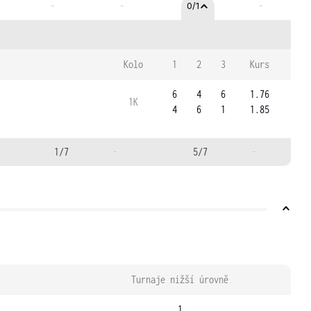
-
-
-
0/1
Kolo
1
2
3
Kurs
6
4
6
1.76
1K
4
6
1
1.85
1/7
-
5/7
-
Turnaje nižší úrovně
1