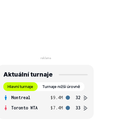
Aktuální turnaje
Hlavní turnaje
Turnaje nižší úrovně
Montreal
$9.4M
32
Toronto WTA
$7.4M
33