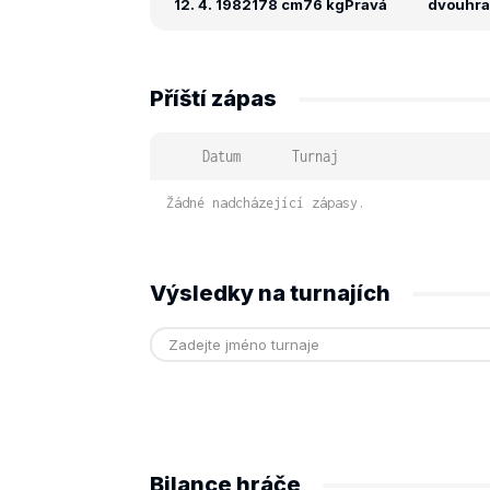
12. 4. 1982
178 cm
76 kg
Pravá
dvouhra:
Příští zápas
Datum
Turnaj
Žádné nadcházející zápasy.
Výsledky na turnajích
Bilance hráče