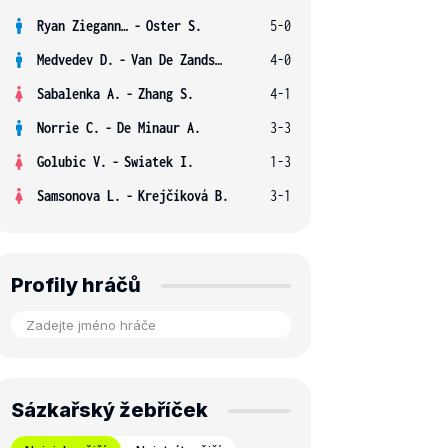
Ryan Ziegann S.
-
Oster S.
5-0
Medvedev D.
-
Van De Zandschulp B.
4-0
Sabalenka A.
-
Zhang S.
4-1
Norrie C.
-
De Minaur A.
3-3
Golubic V.
-
Swiatek I.
1-3
Samsonova L.
-
Krejčíková B.
3-1
Profily hráčů
Sázkařský žebříček