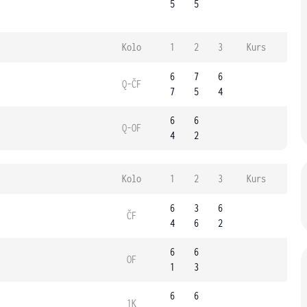
5
5
Kolo
1
2
3
Kurs
6
7
6
Q-ČF
7
5
4
6
6
Q-OF
4
2
Kolo
1
2
3
Kurs
6
3
6
ČF
4
6
2
6
6
OF
1
3
6
6
1K