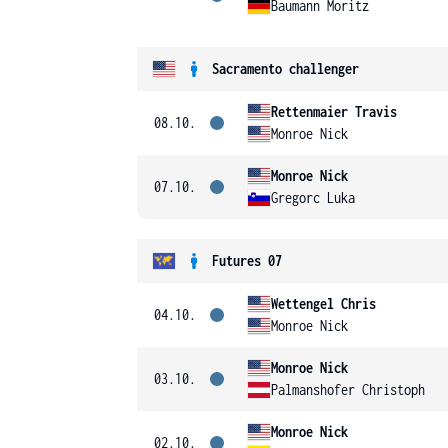
Baumann Moritz
Sacramento challenger
Rettenmaier Travis
08.10.
Monroe Nick
Monroe Nick
07.10.
Gregorc Luka
Futures 07
Wettengel Chris
04.10.
Monroe Nick
Monroe Nick
03.10.
Palmanshofer Christoph
Monroe Nick
02.10.