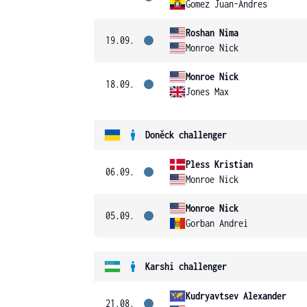
Gomez Juan-Andres
Roshan Nima
19.09.
Monroe Nick
Monroe Nick
18.09.
Jones Max
Doněck challenger
Pless Kristian
06.09.
Monroe Nick
Monroe Nick
05.09.
Gorban Andrei
Karshi challenger
Kudryavtsev Alexander
21.08.