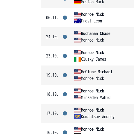
Mestan Mark
Monroe Nick
06.11.
Frost Leon
Buchanan Chase
24.10.
Monroe Nick
Monroe Nick
23.10.
Clusky James
McClune Michael
19.10.
Monroe Nick
Monroe Nick
18.10.
Mirzadeh Vahid
Monroe Nick
17.10.
Kumantsov Andrey
Monroe Nick
16.10.