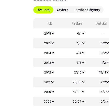
Dvouhra
Čtyřhra
Smíšené čtyřhry
Rok
Celkem
Antuka
-
2018
0/1
2015
1/3
0/2
2014
4/4
3/2
2013
3/5
1/2
2012
21/16
15/11
2011
28/30
2/2
2010
54/30
5/7
2009
29/27
2/3