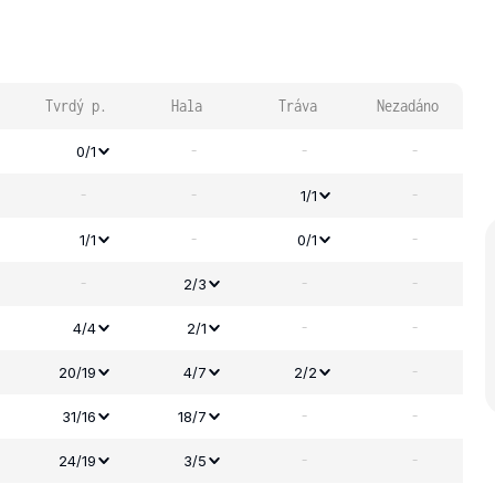
Tvrdý p.
Hala
Tráva
Nezadáno
-
-
-
0/1
-
-
-
1/1
-
-
1/1
0/1
-
-
-
2/3
-
-
4/4
2/1
-
20/19
4/7
2/2
-
-
31/16
18/7
-
-
24/19
3/5