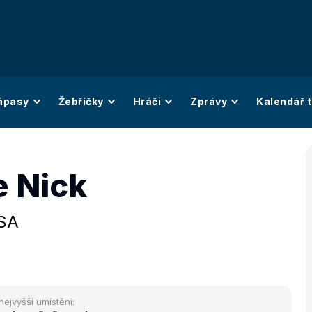
ápasy
Žebříčky
Hráči
Zprávy
Kalendář t
 Nick
SA
nejvyšší umístění: