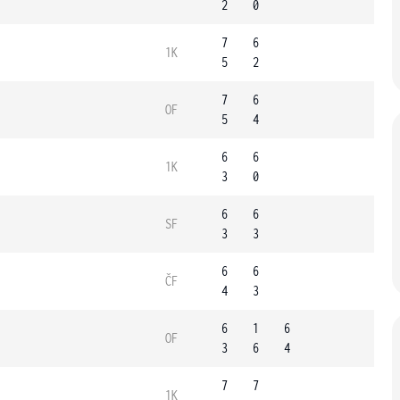
2
0
7
6
1K
5
2
7
6
OF
5
4
6
6
1K
3
0
6
6
SF
3
3
6
6
ČF
4
3
6
1
6
OF
3
6
4
7
7
1K