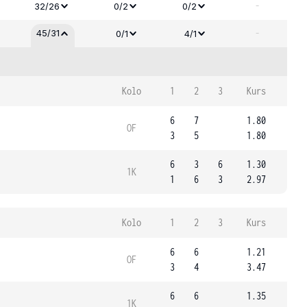
-
32/26
0/2
0/2
-
45/31
0/1
4/1
Kolo
1
2
3
Kurs
6
7
1.80
OF
3
5
1.80
6
3
6
1.30
1K
1
6
3
2.97
Kolo
1
2
3
Kurs
6
6
1.21
OF
3
4
3.47
6
6
1.35
1K