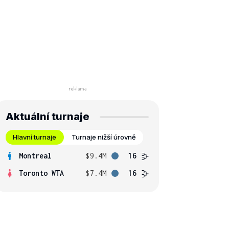
Aktuální turnaje
Hlavní turnaje
Turnaje nižší úrovně
Montreal
$9.4M
16
Toronto WTA
$7.4M
16