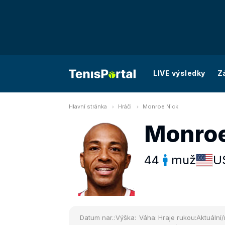
LIVE výsledky
Z
Hlavní stránka
Hráči
Monroe Nick
Monroe
44
muž
U
Datum nar.:
Výška:
Váha:
Hraje rukou:
Aktuální/