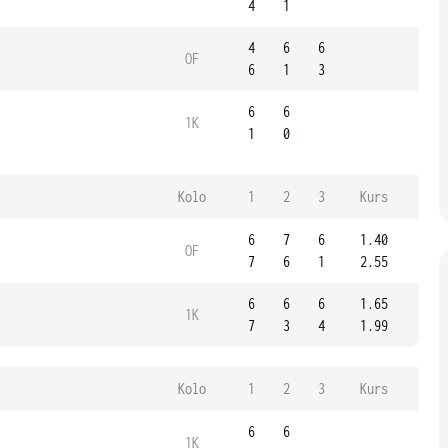
4
1
4
6
6
OF
6
1
3
6
6
1K
1
0
Kolo
1
2
3
Kurs
6
7
6
1.40
OF
7
6
1
2.55
6
6
6
1.65
1K
7
3
4
1.99
Kolo
1
2
3
Kurs
6
6
1K