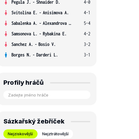
Pegula J.
-
Shnaider D.
4-0
Svitolina E.
-
Anisimova A.
4-1
Sabalenka A.
-
Alexandrova E.
5-4
Samsonova L.
-
Rybakina E.
4-2
Sanchez A.
-
Bosio V.
3-2
Borges N.
-
Darderi L.
3-1
Profily hráčů
Sázkařský žebříček
Nejziskovější
Nejztrátovější