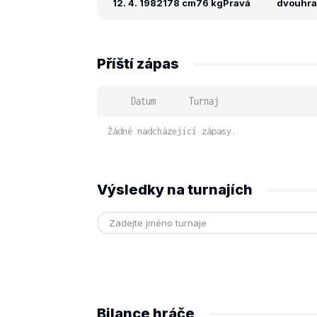
12. 4. 1982
178 cm
76 kg
Pravá
dvouhra:
Příští zápas
Datum
Turnaj
Žádné nadcházející zápasy.
Výsledky na turnajích
Bilance hráče