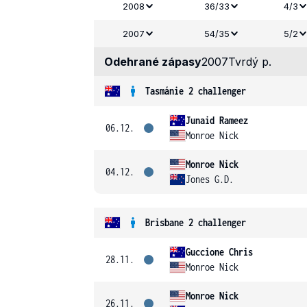
2008
36/33
4/3
2007
54/35
5/2
Odehrané zápasy
2007
Tvrdý p.
Tasmánie 2 challenger
Junaid Rameez
06.12.
Monroe Nick
Monroe Nick
04.12.
Jones G.D.
Brisbane 2 challenger
Guccione Chris
28.11.
Monroe Nick
Monroe Nick
26.11.