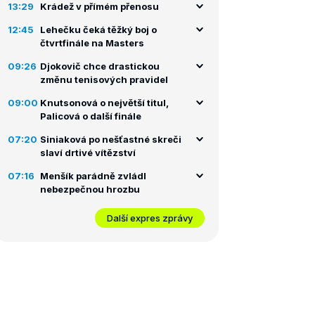
13:29
Krádež v přímém přenosu
12:45
Lehečku čeká těžký boj o
čtvrtfinále na Masters
09:26
Djokovič chce drastickou
změnu tenisových pravidel
09:00
Knutsonová o největší titul,
Palicová o další finále
07:20
Siniaková po nešťastné skreči
slaví drtivé vítězství
07:16
Menšík parádně zvládl
nebezpečnou hrozbu
Další expres zprávy