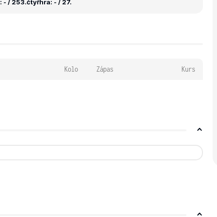
 - / 253.
čtyřhra: - / 27.
Kolo
Zápas
Kurs