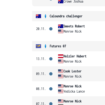
Crowe Joshua
Caloundra challenger
Smeets Robert
20.11.
Monroe Nick
Futures 07
Holzler Hubert
13.11.
Monroe Nick
Cook Lester
09.11.
Monroe Nick
Monroe Nick
08.11.
Vodicka Lance
Monroe Nick
07.11.