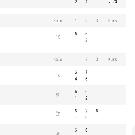
2
4
2.70
Kolo
1
2
3
Kurs
6
6
1K
1
3
Kolo
1
2
3
Kurs
6
7
1K
4
6
6
6
SF
1
2
6
2
6
ČF
1
6
1
6
6
OF