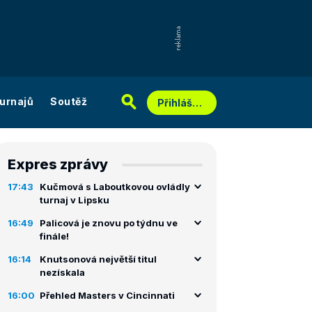
urnajů
Soutěž
Přihlášení
Expres zprávy
17:43
Kučmová s Laboutkovou ovládly
turnaj v Lipsku
16:49
Palicová je znovu po týdnu ve
finále!
16:14
Knutsonová největší titul
nezískala
16:00
Přehled Masters v Cincinnati