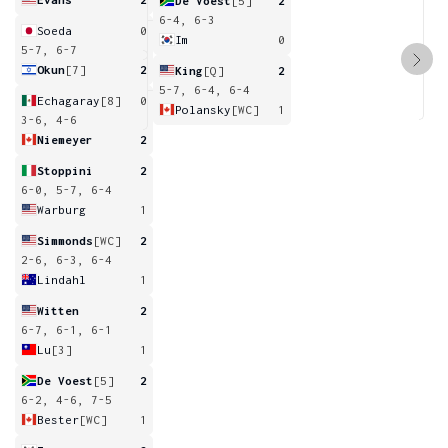
De Voest
[5]
2
6-4, 6-3
Soeda
0
Im
0
5-7, 6-7
Okun
[7]
2
King
[Q]
2
5-7, 6-4, 6-4
Echagaray
[8]
0
Polansky
[WC]
1
3-6, 4-6
Niemeyer
2
Stoppini
2
6-0, 5-7, 6-4
Warburg
1
Simmonds
[WC]
2
2-6, 6-3, 6-4
Lindahl
1
Witten
2
6-7, 6-1, 6-1
Lu
[3]
1
De Voest
[5]
2
6-2, 4-6, 7-5
Bester
[WC]
1