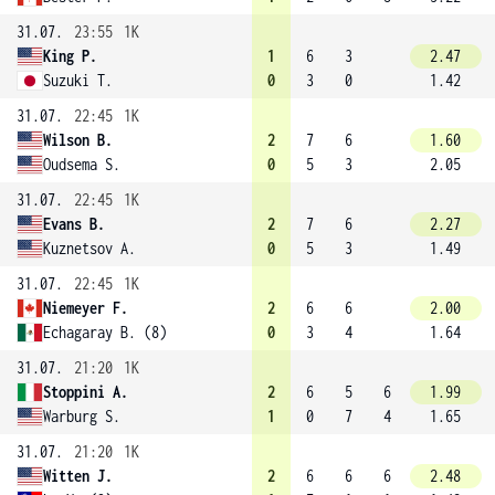
31.07.
23:55
1K
King P.
1
6
3
2.47
Suzuki T.
0
3
0
1.42
31.07.
22:45
1K
Wilson B.
2
7
6
1.60
Oudsema S.
0
5
3
2.05
31.07.
22:45
1K
Evans B.
2
7
6
2.27
Kuznetsov A.
0
5
3
1.49
31.07.
22:45
1K
Niemeyer F.
2
6
6
2.00
Echagaray B. (8)
0
3
4
1.64
31.07.
21:20
1K
Stoppini A.
2
6
5
6
1.99
Warburg S.
1
0
7
4
1.65
31.07.
21:20
1K
Witten J.
2
6
6
6
2.48