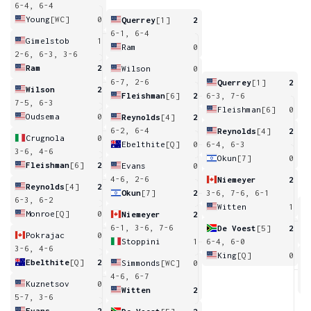
6-4, 6-4
Young
[WC]
0
Querrey
[1]
2
6-1, 6-4
Gimelstob
1
Ram
0
2-6, 6-3, 3-6
Ram
2
Wilson
0
6-7, 2-6
Querrey
[1]
2
Wilson
2
Fleishman
[6]
2
6-3, 7-6
7-5, 6-3
Fleishman
[6]
0
Oudsema
0
Reynolds
[4]
2
6-2, 6-4
Reynolds
[4]
2
Crugnola
0
Ebelthite
[Q]
0
6-4, 6-3
3-6, 4-6
Okun
[7]
0
Fleishman
[6]
2
Evans
0
4-6, 2-6
Niemeyer
2
Reynolds
[4]
2
Okun
[7]
2
3-6, 7-6, 6-1
6-3, 6-2
Witten
1
Monroe
[Q]
0
Niemeyer
2
5
6-1, 3-6, 7-6
De Voest
[5]
2
Pokrajac
0
Stoppini
1
6-4, 6-0
3-6, 4-6
King
[Q]
0
Ebelthite
[Q]
2
Simmonds
[WC]
0
6
4-6, 6-7
Kuznetsov
0
Witten
2
5-7, 3-6
Evans
2