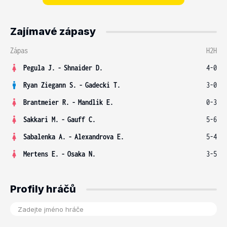
Zajímavé zápasy
Zápas
H2H
Pegula J.
-
Shnaider D.
4-0
Ryan Ziegann S.
-
Gadecki T.
3-0
Brantmeier R.
-
Mandlik E.
0-3
Sakkari M.
-
Gauff C.
5-6
Sabalenka A.
-
Alexandrova E.
5-4
Mertens E.
-
Osaka N.
3-5
Profily hráčů