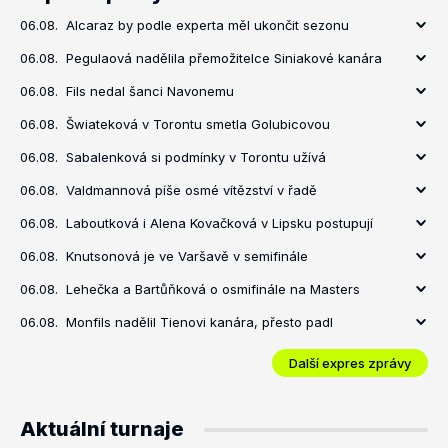
06.08.
Alcaraz by podle experta měl ukončit sezonu
06.08.
Pegulaová nadělila přemožitelce Siniakové kanára
06.08.
Fils nedal šanci Navonemu
06.08.
Šwiateková v Torontu smetla Golubicovou
06.08.
Sabalenková si podmínky v Torontu užívá
06.08.
Valdmannová píše osmé vítězství v řadě
06.08.
Laboutková i Alena Kovačková v Lipsku postupují
06.08.
Knutsonová je ve Varšavě v semifinále
06.08.
Lehečka a Bartůňková o osmifinále na Masters
06.08.
Monfils nadělil Tienovi kanára, přesto padl
Další expres zprávy
Aktuální turnaje