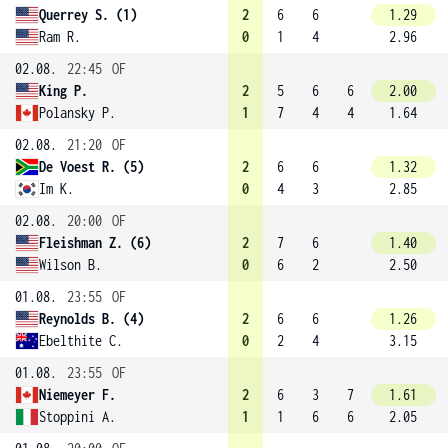
Querrey S. (1)
2
6
6
1.29
Ram R.
0
1
4
2.96
02.08.
22:45
OF
King P.
2
5
6
6
2.00
Polansky P.
1
7
4
4
1.64
02.08.
21:20
OF
De Voest R. (5)
2
6
6
1.32
Im K.
0
4
3
2.85
02.08.
20:00
OF
Fleishman Z. (6)
2
7
6
1.40
Wilson B.
0
6
2
2.50
01.08.
23:55
OF
Reynolds B. (4)
2
6
6
1.26
Ebelthite C.
0
2
4
3.15
01.08.
23:55
OF
Niemeyer F.
2
6
3
7
1.61
Stoppini A.
1
1
6
6
2.05