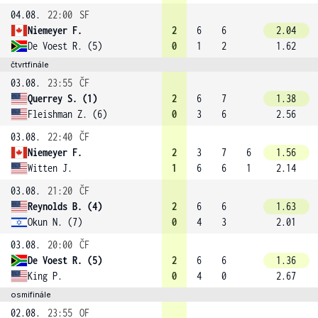
04.08.
22:00
SF
Niemeyer F.
2
6
6
2.04
De Voest R. (5)
0
1
2
1.62
čtvrtfinále
03.08.
23:55
ČF
Querrey S. (1)
2
6
7
1.38
Fleishman Z. (6)
0
3
6
2.56
03.08.
22:40
ČF
Niemeyer F.
2
3
7
6
1.56
Witten J.
1
6
6
1
2.14
03.08.
21:20
ČF
Reynolds B. (4)
2
6
6
1.63
Okun N. (7)
0
4
3
2.01
03.08.
20:00
ČF
De Voest R. (5)
2
6
6
1.36
King P.
0
4
0
2.67
osmifinále
02.08.
23:55
OF