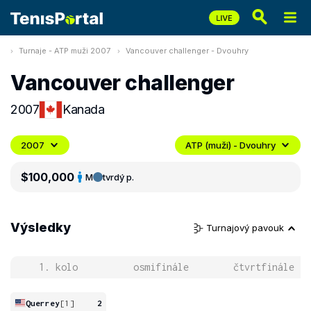
Turnaje - ATP muži 2007
Vancouver challenger - Dvouhry
Vancouver challenger
2007
Kanada
2007
ATP (muži) - Dvouhry
$100,000
M
tvrdý p.
Výsledky
Turnajový pavouk
1. kolo
osmifinále
čtvrtfinále
Querrey
[1]
2