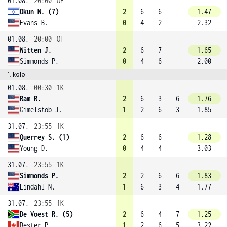
01.08.
20:00
OF
Okun N. (7)
2
6
6
1.47
Evans B.
0
4
2
2.32
01.08.
20:00
OF
Witten J.
2
6
7
1.65
Simmonds P.
0
4
6
2.00
1. kolo
01.08.
00:30
1K
Ram R.
2
6
3
6
1.76
Gimelstob J.
1
2
6
3
1.85
31.07.
23:55
1K
Querrey S. (1)
2
6
6
1.28
Young D.
0
4
4
3.03
31.07.
23:55
1K
Simmonds P.
2
2
6
6
1.83
Lindahl N.
1
6
3
4
1.77
31.07.
23:55
1K
De Voest R. (5)
2
6
4
7
1.25
Bester P.
1
2
6
5
3.22