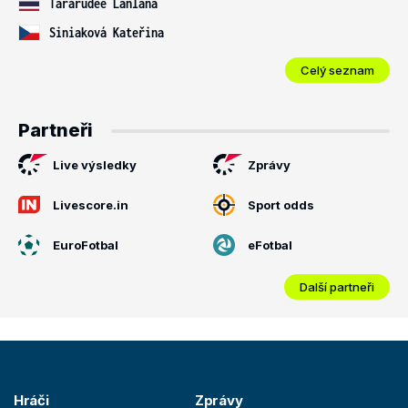
Tararudee Lanlana
Siniaková Kateřina
Celý seznam
Partneři
Live výsledky
Zprávy
Livescore.in
Sport odds
EuroFotbal
eFotbal
Další partneři
Hráči
Zprávy