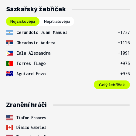
Sázkařský žebříček
Nejziskovější
Nejztrátovější
Cerundolo Juan Manuel
+1737
Obradovic Andrea
+1126
Eala Alexandra
+1091
Torres Tiago
+975
Aguiard Enzo
+936
Celý žebříček
Zranění hráči
Tiafoe Frances
Diallo Gabriel