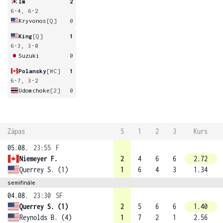
Im
2
6-4, 6-2
Kryvonos
[Q]
0
King
[Q]
1
6-3, 3-0
Suzuki
0
Polansky
[WC]
1
6-7, 3-2
Udomchoke
[2]
0
Zápas
S
1
2
3
Kurs
05.08.
23:55
F
Niemeyer F.
2
4
6
6
2.72
Querrey S. (1)
1
6
4
3
1.34
semifinále
04.08.
23:30
SF
Querrey S. (1)
2
5
6
6
1.40
Reynolds B. (4)
1
7
2
1
2.56