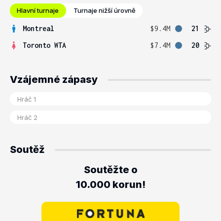
Hlavní turnaje
Turnaje nižší úrovně
Montreal
$9.4M
21
Toronto WTA
$7.4M
20
Vzájemné zápasy
Soutěž
Soutěžte o
10.000 korun!