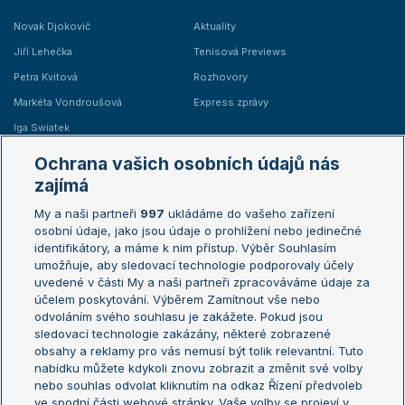
Novak Djokovič
Aktuality
Jiří Lehečka
Tenisová Previews
Petra Kvitová
Rozhovory
Markéta Vondroušová
Express zprávy
Iga Swiatek
Marie Bouzková
Ochrana vašich osobních údajů nás
Žebříčky
Kalendář turnajů
zajímá
My a naši partneři
997
ukládáme do vašeho zařízení
Žebříček ATP (muži)
Australian Open
osobní údaje, jako jsou údaje o prohlížení nebo jedinečné
Žebříček WTA (ženy)
French Open
identifikátory, a máme k nim přístup. Výběr Souhlasím
umožňuje, aby sledovací technologie podporovaly účely
Sázkařský žebříček
Wimbledon
uvedené v části My a naši partneři zpracováváme údaje za
US Open
účelem poskytování. Výběrem Zamítnout vše nebo
odvoláním svého souhlasu je zakážete. Pokud jsou
Turnaj mistrů
sledovací technologie zakázány, některé zobrazené
Turnaj mistryň
obsahy a reklamy pro vás nemusí být tolik relevantní. Tuto
Aktualní trendy
nabídku můžete kdykoli znovu zobrazit a změnit své volby
nebo souhlas odvolat kliknutím na odkaz Řízení předvoleb
ve spodní části webové stránky. Vaše volby se projeví v
Fotbalové přestupy