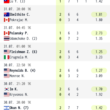
Lu Y. (3)
1
7
1
1
1.42
31.07.
20:00
1K
Ebelthite C.
2
6
6
1.81
Pokrajac M.
0
3
4
1.80
31.07.
04:45
1K
Polansky P.
1
6
3
2.73
Udomchoke D. (2)
0
7
2
1.35
31.07.
01:00
1K
Fleishman Z. (6)
2
6
6
1.25
Crugnola M.
0
3
4
3.23
30.07.
22:50
1K
Reynolds B. (4)
2
6
6
1.27
Monroe N.
0
3
2
3.09
30.07.
21:20
1K
Im K.
2
6
6
1.70
Kryvonos N.
0
4
2
1.92
30.07.
20:00
1K
Okun N. (7)
2
7
7
1.42