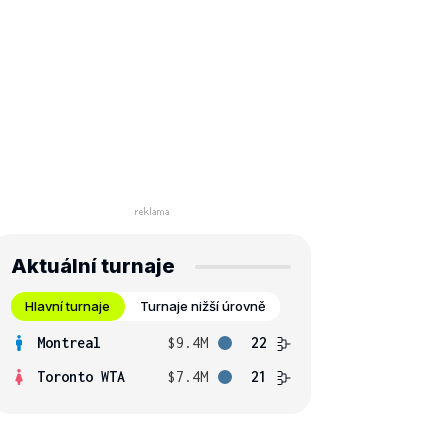
Aktuální turnaje
Hlavní turnaje
Turnaje nižší úrovně
Montreal
$9.4M
22
Toronto WTA
$7.4M
21