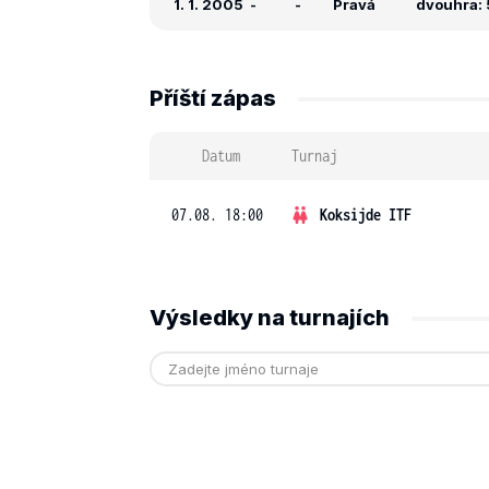
1. 1. 2005
-
-
Pravá
dvouhra: 5
Příští zápas
Datum
Turnaj
07.08. 18:00
Koksijde ITF
Výsledky na turnajích