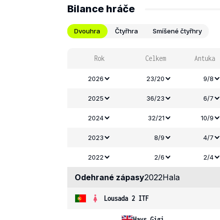
Bilance hráče
Dvouhra
Čtyřhra
Smíšené čtyřhry
Rok
Celkem
Antuka
2026
23/20
9/8
2025
36/23
6/7
2024
32/21
10/9
2023
8/9
4/7
2022
2/6
2/4
Odehrané zápasy
2022
Hala
Lousada 2 ITF
Hays Gigi