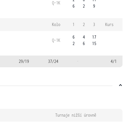
Q-1K
6
2
9
Kolo
1
2
3
Kurs
6
4
17
Q-1K
2
6
15
29/19
37/24
-
4/1
Turnaje nižší úrovně