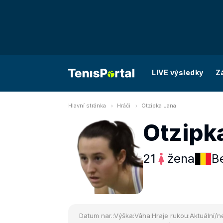
LIVE výsledky
Z
Hlavní stránka
Hráči
Otzipka Jana
Otzipk
21
žena
B
Datum nar.:
Výška:
Váha:
Hraje rukou:
Aktuální/ne