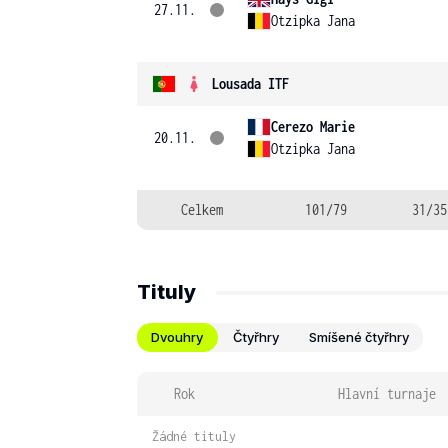
27.11.
Otzipka Jana
Lousada ITF
Cerezo Marie
20.11.
Otzipka Jana
Celkem
101/79
31/35
Tituly
Dvouhry
Čtyřhry
Smíšené čtyřhry
Rok
Hlavní turnaje
Žádné tituly