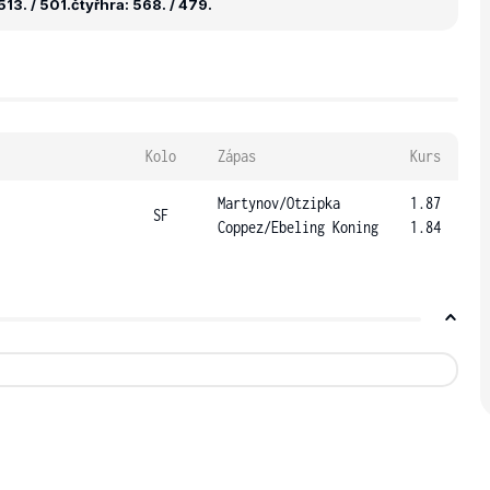
13. / 501.
čtyřhra: 568. / 479.
Kolo
Zápas
Kurs
Martynov
/
Otzipka
1.87
SF
Coppez
/
Ebeling Koning
1.84