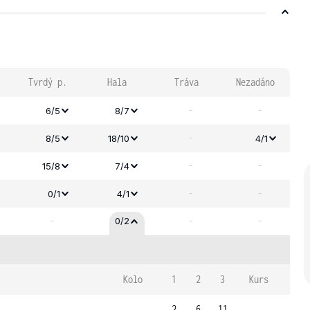
Tvrdý p.
Hala
Tráva
Nezadáno
-
-
6/5
8/7
-
8/5
18/10
4/1
-
-
15/8
7/4
-
-
0/1
4/1
-
-
-
0/2
Kolo
1
2
3
Kurs
2
6
11