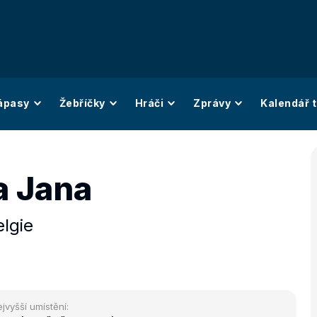
ápasy
Žebříčky
Hráči
Zprávy
Kalendář t
a Jana
elgie
jvyšší umístění: