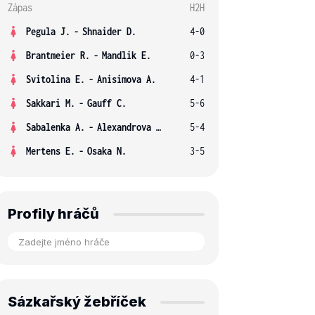
Zápas
H2H
Pegula J.
-
Shnaider D.
4-0
Brantmeier R.
-
Mandlik E.
0-3
Svitolina E.
-
Anisimova A.
4-1
Sakkari M.
-
Gauff C.
5-6
Sabalenka A.
-
Alexandrova E.
5-4
Mertens E.
-
Osaka N.
3-5
Profily hráčů
Sázkařský žebříček