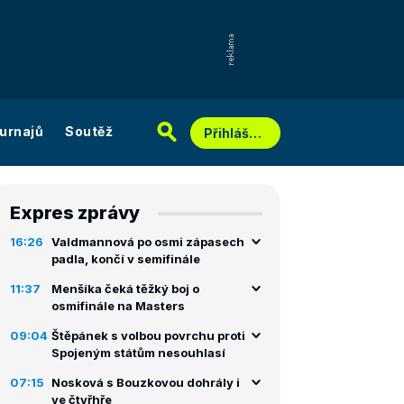
urnajů
Soutěž
Přihlášení
Expres zprávy
16:26
Valdmannová po osmi zápasech
padla, končí v semifinále
11:37
Menšíka čeká těžký boj o
osmifinále na Masters
09:04
Štěpánek s volbou povrchu proti
Spojeným státům nesouhlasí
07:15
Nosková s Bouzkovou dohrály i
ve čtyřhře