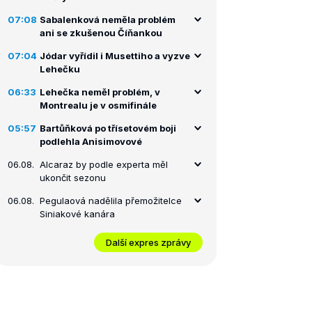
07:08
Sabalenková neměla problém
ani se zkušenou Číňankou
07:04
Jódar vyřídil i Musettiho a vyzve
Lehečku
06:33
Lehečka neměl problém, v
Montrealu je v osmifinále
05:57
Bartůňková po třísetovém boji
podlehla Anisimovové
06.08.
Alcaraz by podle experta měl
ukončit sezonu
06.08.
Pegulaová nadělila přemožitelce
Siniakové kanára
Další expres zprávy