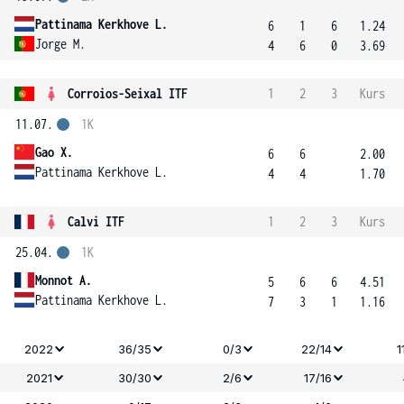
Pattinama Kerkhove L.
6
1
6
1.24
Jorge M.
4
6
0
3.69
Corroios-Seixal ITF
1
2
3
Kurs
11.07.
1K
Gao X.
6
6
2.00
Pattinama Kerkhove L.
4
4
1.70
Calvi ITF
1
2
3
Kurs
25.04.
1K
Monnot A.
5
6
6
4.51
Pattinama Kerkhove L.
7
3
1
1.16
2022
36/35
0/3
22/14
1
2021
30/30
2/6
17/16