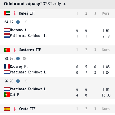
Odehrané zápasy
2023
Tvrdý p.
Dubaj ITF
1
2
3
Kurs
04.12.
1K
Hartono A.
6
6
1.61
Pattinama Kerkhove L.
1
1
2.19
Santarem ITF
1
2
3
Kurs
28.09.
OF
Rouvroy M.
6
5
6
1.85
Pattinama Kerkhove L.
0
7
3
1.84
26.09.
1K
Pattinama Kerkhove L.
6
6
1.01
Gui P.
4
0
10.33
Ceuta ITF
1
2
3
Kurs