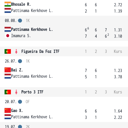
Bhosale R.
6
6
2.72
Pattinama Kerkhove L.
2
1
1.39
08.08.
1K
6
Pattinama Kerkhove L.
6
6
7
1.31
2
Imamura S.
7
4
6
3.10
Figueira Da Foz ITF
1
2
3
Kurs
26.07.
1K
Bai Z.
7
6
1.23
Pattinama Kerkhove L.
5
1
3.78
Porto 3 ITF
1
2
3
Kurs
20.07.
OF
Gao X.
6
6
1.64
Pattinama Kerkhove L.
3
1
2.22
19.07.
2K