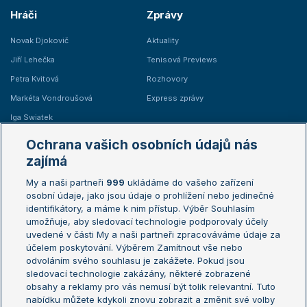
Hráči
Zprávy
Novak Djokovič
Aktuality
Jiří Lehečka
Tenisová Previews
Petra Kvitová
Rozhovory
Markéta Vondroušová
Express zprávy
Iga Swiatek
Marie Bouzková
Ochrana vašich osobních údajů nás
Žebříčky
Kalendář turnajů
zajímá
My a naši partneři
999
ukládáme do vašeho zařízení
Žebříček ATP (muži)
Australian Open
osobní údaje, jako jsou údaje o prohlížení nebo jedinečné
Žebříček WTA (ženy)
French Open
identifikátory, a máme k nim přístup. Výběr Souhlasím
umožňuje, aby sledovací technologie podporovaly účely
Sázkařský žebříček
Wimbledon
uvedené v části My a naši partneři zpracováváme údaje za
US Open
účelem poskytování. Výběrem Zamítnout vše nebo
odvoláním svého souhlasu je zakážete. Pokud jsou
Turnaj mistrů
sledovací technologie zakázány, některé zobrazené
Turnaj mistryň
obsahy a reklamy pro vás nemusí být tolik relevantní. Tuto
Aktualní trendy
nabídku můžete kdykoli znovu zobrazit a změnit své volby