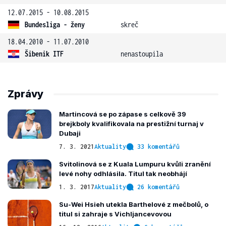
12.07.2015 - 10.08.2015
Bundesliga - ženy
skreč
18.04.2010 - 11.07.2010
Šibenik ITF
nenastoupila
Zprávy
Martincová se po zápase s celkově 39
brejkboly kvalifikovala na prestižní turnaj v
Dubaji
7. 3. 2021
Aktuality
33 komentářů
Svitolinová se z Kuala Lumpuru kvůli zranění
levé nohy odhlásila. Titul tak neobhájí
1. 3. 2017
Aktuality
26 komentářů
Su-Wei Hsieh utekla Barthelové z mečbolů, o
titul si zahraje s Vichljancevovou