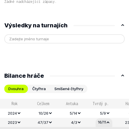
Žádné nadcházející zápasy.
Výsledky na turnajích
Bilance hráče
Dvouhra
Čtyřhra
Smíšené čtyřhry
Rok
Celkem
Antuka
Tvrdý p.
H
2024
10/26
5/14
5/9
16/11
2023
47/37
4/3
23