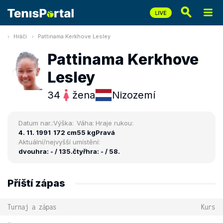
Hráči
Pattinama Kerkhove Lesley
Pattinama Kerkhove
Lesley
34
žena
Nizozemí
Datum nar.:
Výška:
Váha:
Hraje rukou:
4. 11. 1991
172 cm
55 kg
Pravá
Aktuální/nejvyšší umístění:
dvouhra: - / 135.
čtyřhra: - / 58.
Příští zápas
Turnaj a zápas
Kurs