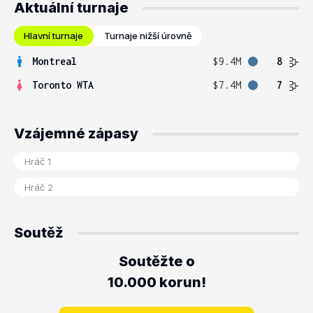
Aktuální turnaje
Hlavní turnaje
Turnaje nižší úrovně
Montreal
$9.4M
8
Toronto WTA
$7.4M
7
Vzájemné zápasy
Soutěž
Soutěžte o
10.000 korun!