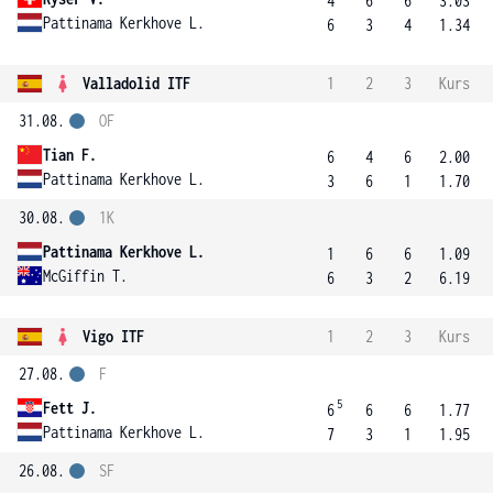
4
6
6
3.03
Pattinama Kerkhove L.
6
3
4
1.34
Valladolid ITF
1
2
3
Kurs
31.08.
OF
Tian F.
6
4
6
2.00
Pattinama Kerkhove L.
3
6
1
1.70
30.08.
1K
Pattinama Kerkhove L.
1
6
6
1.09
McGiffin T.
6
3
2
6.19
Vigo ITF
1
2
3
Kurs
27.08.
F
5
Fett J.
6
6
6
1.77
Pattinama Kerkhove L.
7
3
1
1.95
26.08.
SF