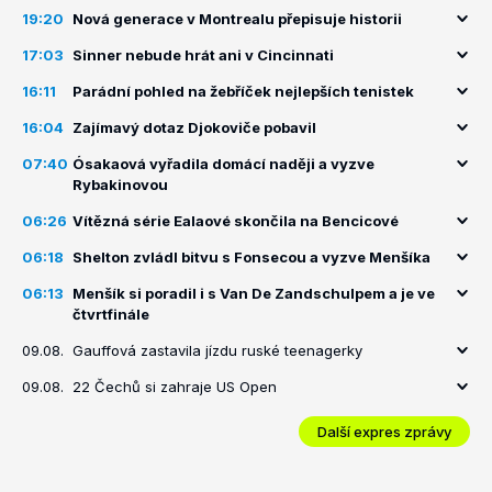
19:20
Nová generace v Montrealu přepisuje historii
17:03
Sinner nebude hrát ani v Cincinnati
16:11
Parádní pohled na žebříček nejlepších tenistek
16:04
Zajímavý dotaz Djokoviče pobavil
07:40
Ósakaová vyřadila domácí naději a vyzve
Rybakinovou
06:26
Vítězná série Ealaové skončila na Bencicové
06:18
Shelton zvládl bitvu s Fonsecou a vyzve Menšíka
06:13
Menšík si poradil i s Van De Zandschulpem a je ve
čtvrtfinále
09.08.
Gauffová zastavila jízdu ruské teenagerky
09.08.
22 Čechů si zahraje US Open
Další expres zprávy