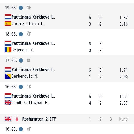
19.08.
SF
Pattinama Kerkhove L.
6
6
1.32
Cortez Llorca L.
3
0
3.16
18.08.
ČF
Pattinama Kerkhove L.
6
6
Bejenaru K.
0
3
17.08.
OF
Pattinama Kerkhove L.
6
6
1.71
Berberovic N.
1
2
2.00
16.08.
1K
Pattinama Kerkhove L.
6
6
1.51
Lindh Gallagher E.
4
2
2.37
Roehampton 2 ITF
1
2
3
Kurs
10.08.
OF