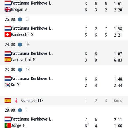
Pattinama Kerkhove L.
3
6
6
1.61
Brogan A.
6
3
2
2.20
25.08.
ČF
Pattinama Kerkhove L.
7
2
7
1.58
Bandecchi S.
5
6
5
2.21
24.08.
OF
Pattinama Kerkhove L.
6
6
1.07
Garcia Cid M.
3
0
6.83
23.08.
1K
Pattinama Kerkhove L.
6
6
1.48
Ku Y.
2
4
2.44
Ourense ITF
1
2
3
Kurs
20.08.
F
Pattinama Kerkhove L.
7
6
2.11
1
Jorge F.
6
4
1.66