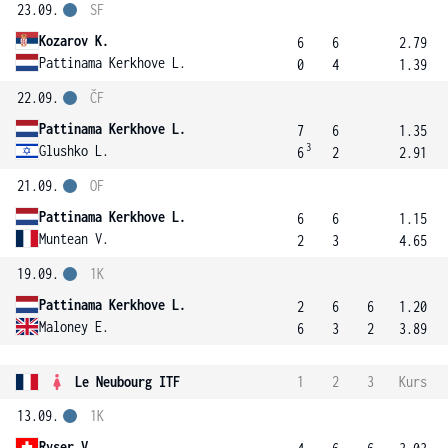
23.09.
SF
Kozarov K.
6
6
2.79
Pattinama Kerkhove L.
0
4
1.39
22.09.
ČF
Pattinama Kerkhove L.
7
6
1.35
3
Glushko L.
6
2
2.91
21.09.
OF
Pattinama Kerkhove L.
6
6
1.15
Muntean V.
2
3
4.65
19.09.
1K
Pattinama Kerkhove L.
2
6
6
1.20
Maloney E.
6
3
2
3.89
Le Neubourg ITF
1
2
3
Kurs
13.09.
1K
Ryser V.