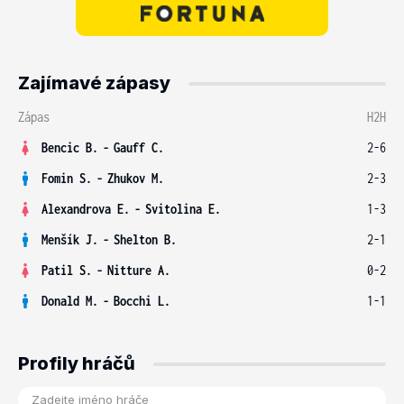
Zajímavé zápasy
Zápas
H2H
Bencic B.
-
Gauff C.
2-6
Fomin S.
-
Zhukov M.
2-3
Alexandrova E.
-
Svitolina E.
1-3
Menšík J.
-
Shelton B.
2-1
Patil S.
-
Nitture A.
0-2
Donald M.
-
Bocchi L.
1-1
Profily hráčů