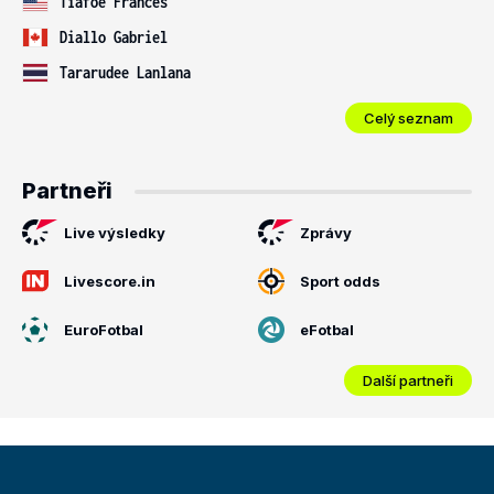
Tiafoe Frances
Diallo Gabriel
Tararudee Lanlana
Celý seznam
Partneři
Live výsledky
Zprávy
Livescore.in
Sport odds
EuroFotbal
eFotbal
Další partneři