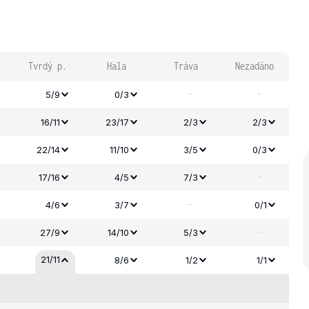
Tvrdý p.
Hala
Tráva
Nezadáno
-
-
5/9
0/3
16/11
23/17
2/3
2/3
22/14
11/10
3/5
0/3
-
17/16
4/5
7/3
-
4/6
3/7
0/1
-
27/9
14/10
5/3
21/11
8/6
1/2
1/1