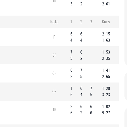
1K
3
2
2.61
Kolo
1
2
3
Kurs
6
6
2.15
F
4
4
1.63
7
6
1.53
SF
5
2
2.35
6
7
1.41
ČF
2
5
2.65
1
6
7
1.28
OF
6
4
5
3.23
2
6
6
1.02
1K
6
2
0
9.27