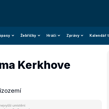
ápasy
Žebříčky
Hráči
Zprávy
Kalendář t
ama Kerkhove
izozemí
nejvyšší umístění: