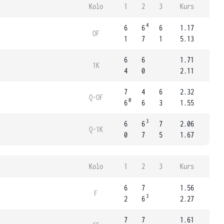
Kolo
1
2
3
Kurs
4
6
6
6
1.17
OF
1
7
1
5.13
6
6
1.71
1K
4
0
2.11
7
4
6
2.32
Q-OF
0
6
6
3
1.55
3
6
6
7
2.06
Q-1K
0
7
5
1.67
Kolo
1
2
3
Kurs
6
7
1.56
F
3
2
6
2.27
7
7
1.61