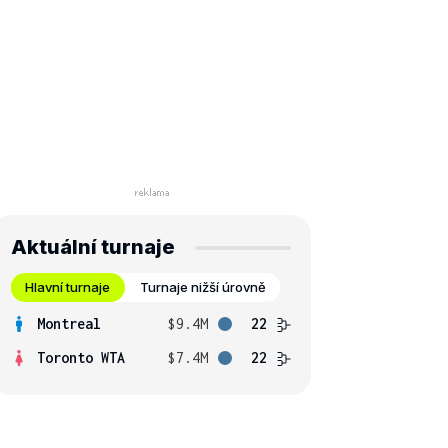
Aktuální turnaje
Hlavní turnaje
Turnaje nižší úrovně
Montreal
$9.4M
22
Toronto WTA
$7.4M
22