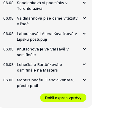
06.08.
Sabalenková si podmínky v
Torontu užívá
06.08.
Valdmannová píše osmé vítězství
v řadě
06.08.
Laboutková i Alena Kovačková v
Lipsku postupují
06.08.
Knutsonová je ve Varšavě v
semifinále
06.08.
Lehečka a Bartůňková o
osmifinále na Masters
06.08.
Monfils nadělil Tienovi kanára,
přesto padl
Další expres zprávy