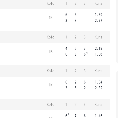
Kolo
1
2
3
Kurs
6
6
1.39
1K
3
3
2.77
Kolo
1
2
3
Kurs
4
6
7
2.19
1K
4
6
3
6
1.60
Kolo
1
2
3
Kurs
6
2
6
1.54
1K
3
6
2
2.32
Kolo
1
2
3
Kurs
1
6
7
6
1.46