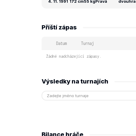
4. 11. 1991
172 cm
55 kg
Pravá
dvouhra: 
Příští zápas
Datum
Turnaj
Žádné nadcházející zápasy.
Výsledky na turnajích
Bilance hráče