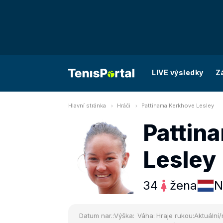
LIVE výsledky
Z
Hlavní stránka
Hráči
Pattinama Kerkhove Lesley
Pattin
Lesley
34
žena
N
Datum nar.:
Výška:
Váha:
Hraje rukou:
Aktuální/