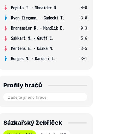
Pegula J.
-
Shnaider D.
4-0
Ryan Ziegann S.
-
Gadecki T.
3-0
Brantmeier R.
-
Mandlik E.
0-3
Sakkari M.
-
Gauff C.
5-6
Mertens E.
-
Osaka N.
3-5
Borges N.
-
Darderi L.
3-1
Profily hráčů
Sázkařský žebříček