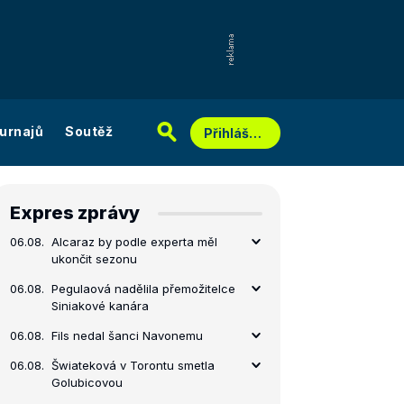
urnajů
Soutěž
Přihlášení
Expres zprávy
06.08.
Alcaraz by podle experta měl
ukončit sezonu
06.08.
Pegulaová nadělila přemožitelce
Siniakové kanára
06.08.
Fils nedal šanci Navonemu
06.08.
Šwiateková v Torontu smetla
Golubicovou