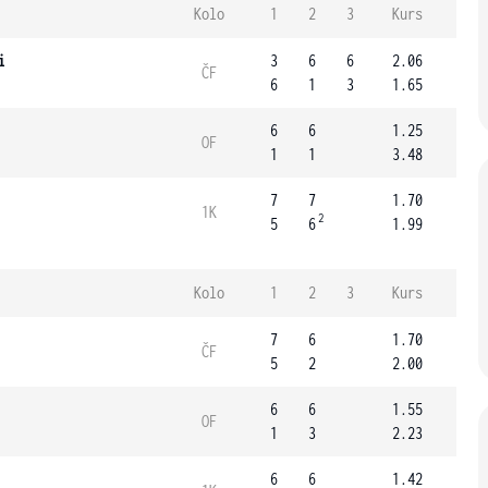
Kolo
1
2
3
Kurs
i
3
6
6
2.06
ČF
6
1
3
1.65
6
6
1.25
OF
1
1
3.48
7
7
1.70
1K
2
5
6
1.99
Kolo
1
2
3
Kurs
7
6
1.70
ČF
5
2
2.00
6
6
1.55
OF
1
3
2.23
6
6
1.42