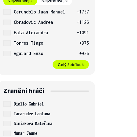
Nejziskovější
Nejztrátovější
Cerundolo Juan Manuel
+1737
Obradovic Andrea
+1126
Eala Alexandra
+1091
Torres Tiago
+975
Aguiard Enzo
+936
Celý žebříček
Zranění hráči
Diallo Gabriel
Tararudee Lanlana
Siniaková Kateřina
Munar Jaume