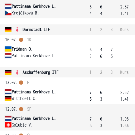
Pattinama Kerkhove L.
6
6
2.57
Krejčíková B.
4
4
1.41
Darmstadt ITF
1
2
3
Kurs
16.07.
1K
Fridman O.
6
4
7
Pattinama Kerkhove L.
3
6
5
Aschaffenburg ITF
1
2
3
Kurs
13.07.
F
Pattinama Kerkhove L.
7
6
2.62
Witthoeft C.
5
3
1.41
12.07.
SF
Pattinama Kerkhove L.
7
6
1.98
Golubic V.
5
3
1.66