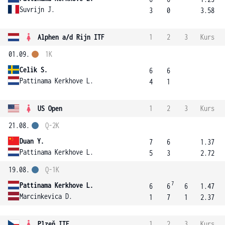
Suvrijn J.
3
0
3.58
Alphen a/d Rijn ITF
1
2
3
Kurs
01.09.
1K
Celik S.
6
6
Pattinama Kerkhove L.
4
1
US Open
1
2
3
Kurs
21.08.
Q-2K
Duan Y.
7
6
1.37
Pattinama Kerkhove L.
5
3
2.72
19.08.
Q-1K
7
Pattinama Kerkhove L.
6
6
6
1.47
Marcinkevica D.
1
7
1
2.37
Plzeň ITF
1
2
3
Kurs