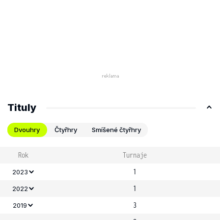
Tituly
Dvouhry
Čtyřhry
Smíšené čtyřhry
Rok
Turnaje
1
2023
1
2022
3
2019