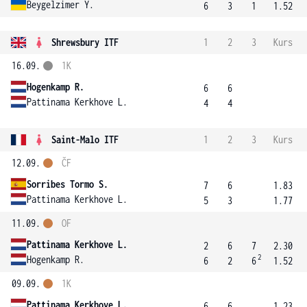
Beygelzimer Y.
6
3
1
1.52
Shrewsbury ITF
1
2
3
Kurs
16.09.
1K
Hogenkamp R.
6
6
Pattinama Kerkhove L.
4
4
Saint-Malo ITF
1
2
3
Kurs
12.09.
ČF
Sorribes Tormo S.
7
6
1.83
Pattinama Kerkhove L.
5
3
1.77
11.09.
OF
Pattinama Kerkhove L.
2
6
7
2.30
2
Hogenkamp R.
6
2
6
1.52
09.09.
1K
Pattinama Kerkhove L.
6
6
1.23