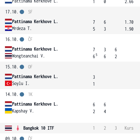
Pattinama Kerkhove L.
1
0
2.66
17.10.
SF
Pattinama Kerkhove L.
7
6
1.70
Mrdeza T.
5
3
1.90
16.10.
ČF
Pattinama Kerkhove L.
7
3
6
5
Wongteanchai V.
6
6
2
15.10.
OF
Pattinama Kerkhove L.
3
Soylu I.
1
14.10.
1K
Pattinama Kerkhove L.
6
6
Kapshay V.
2
4
Bangkok 10 ITF
1
2
3
Kurs
09.10.
ČF