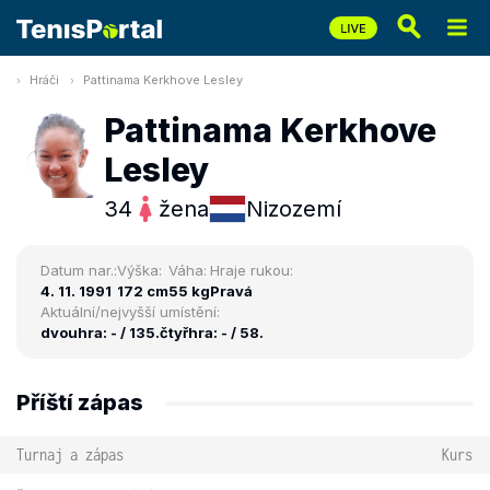
Hráči
Pattinama Kerkhove Lesley
Pattinama Kerkhove
Lesley
34
žena
Nizozemí
Datum nar.:
Výška:
Váha:
Hraje rukou:
4. 11. 1991
172 cm
55 kg
Pravá
Aktuální/nejvyšší umístění:
dvouhra: - / 135.
čtyřhra: - / 58.
Příští zápas
Turnaj a zápas
Kurs