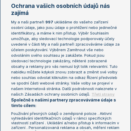
Marie Bouzková
Ochrana vašich osobních údajů nás
Žebříčky
Kalendář turnajů
zajímá
My a naši partneři
997
ukládáme do vašeho zařízení
Žebříček ATP (muži)
Australian Open
osobní údaje, jako jsou údaje o prohlížení nebo jedinečné
Žebříček WTA (ženy)
French Open
identifikátory, a máme k nim přístup. Výběr Souhlasím
umožňuje, aby sledovací technologie podporovaly účely
Sázkařský žebříček
Wimbledon
uvedené v části My a naši partneři zpracováváme údaje za
US Open
účelem poskytování. Výběrem Zamítnout vše nebo
odvoláním svého souhlasu je zakážete. Pokud jsou
Turnaj mistrů
sledovací technologie zakázány, některé zobrazené
Turnaj mistryň
obsahy a reklamy pro vás nemusí být tolik relevantní. Tuto
Aktualní trendy
nabídku můžete kdykoli znovu zobrazit a změnit své volby
nebo souhlas odvolat kliknutím na odkaz Řízení předvoleb
ve spodní části webové stránky. Vaše volby se projeví v
Fotbalové přestupy
našem Internetová stránka. Další podrobnosti naleznete v
Livesport Daily
našich Zásadách ochrany osobních údajů.
Třetí strany
Společně s našimi partnery zpracováváme údaje s
LS Prague Open
tímto cílem:
Používání přesných údajů o zeměpisné poloze . Aktivní
vyhledávání identifikačních údajů v rámci specifických
vlastností zařízení . Ukládání a/nebo přístup k informacím v
Podmínky užití
Nastavení soukromí
zařízení . Personalizovaná reklama a obsah, měření reklam
GDPR a žurnalistika
Reklama