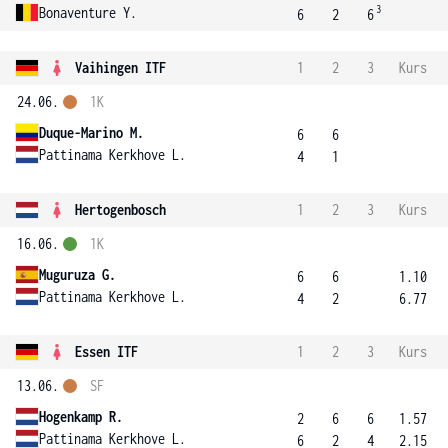
3
Bonaventure Y.
6
2
6
Vaihingen ITF
1
2
3
Kurs
24.06.
1K
Duque-Marino M.
6
6
Pattinama Kerkhove L.
4
1
Hertogenbosch
1
2
3
Kurs
16.06.
1K
Muguruza G.
6
6
1.10
Pattinama Kerkhove L.
4
2
6.77
Essen ITF
1
2
3
Kurs
13.06.
SF
Hogenkamp R.
2
6
6
1.57
Pattinama Kerkhove L.
6
2
4
2.15