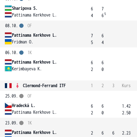
Sharipova S.
6
7
5
Pattinama Kerkhove L.
4
6
08.10.
OF
Pattinama Kerkhove L.
7
6
Fridman O.
5
4
06.10.
1K
Pattinama Kerkhove L.
6
6
Kerimbayeva K.
2
0
Clermond-Ferrand ITF
1
2
3
Kurs
25.09.
OF
Hradecká L.
6
6
1.42
Pattinama Kerkhove L.
2
0
2.50
23.09.
1K
Pattinama Kerkhove L.
2
6
6
2.23