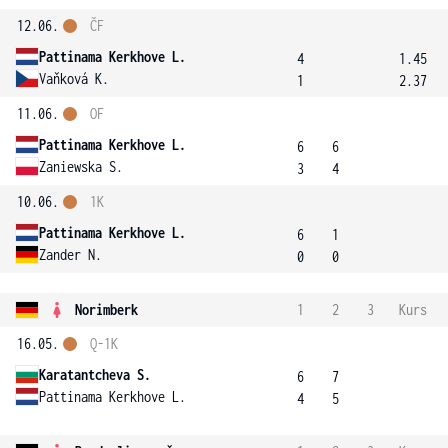
12.06.
ČF
Pattinama Kerkhove L.
4
1.45
Vaňková K.
1
2.37
11.06.
OF
Pattinama Kerkhove L.
6
6
Zaniewska S.
3
4
10.06.
1K
Pattinama Kerkhove L.
6
1
Zander N.
0
0
Norimberk
1
2
3
Kurs
16.05.
Q-1K
Karatantcheva S.
6
7
Pattinama Kerkhove L.
4
5