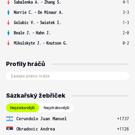
Sabalenka A.
-
Zhang S.
4-1
Norrie C.
-
De Minaur A.
3-3
Golubic V.
-
Swiatek I.
1-3
Beale J.
-
Hahn J.
2-0
Mikulskyte J.
-
Knutson G.
0-2
Profily hráčů
Sázkařský žebříček
Nejziskovější
Nejztrátovější
Cerundolo Juan Manuel
+1737
Obradovic Andrea
+1126