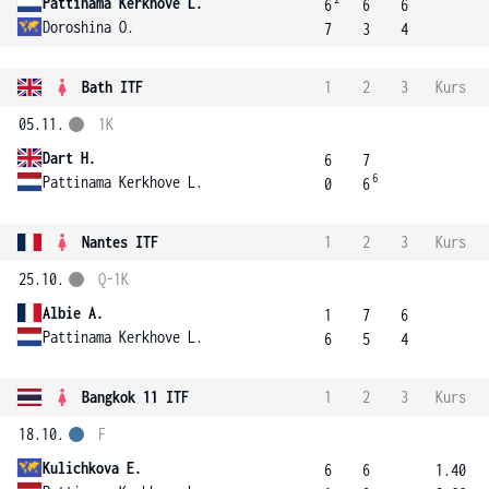
Pattinama Kerkhove L.
6
6
6
Doroshina O.
7
3
4
Bath ITF
1
2
3
Kurs
05.11.
1K
Dart H.
6
7
6
Pattinama Kerkhove L.
0
6
Nantes ITF
1
2
3
Kurs
25.10.
Q-1K
Albie A.
1
7
6
Pattinama Kerkhove L.
6
5
4
Bangkok 11 ITF
1
2
3
Kurs
18.10.
F
Kulichkova E.
6
6
1.40