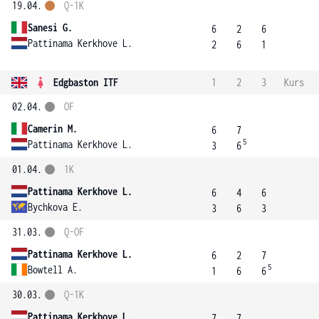
19.04.
Q-1K
Sanesi G.
6
2
6
Pattinama Kerkhove L.
2
6
1
Edgbaston ITF
1
2
3
Kurs
02.04.
OF
Camerin M.
6
7
5
Pattinama Kerkhove L.
3
6
01.04.
1K
Pattinama Kerkhove L.
6
4
6
Bychkova E.
3
6
3
31.03.
Q-OF
Pattinama Kerkhove L.
6
2
7
5
Bowtell A.
1
6
6
30.03.
Q-1K
Pattinama Kerkhove L.
7
7