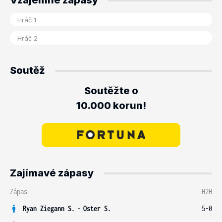
Vzájemné zápasy
Soutěž
Soutěžte o
10.000 korun!
Zajímavé zápasy
Zápas
H2H
Ryan Ziegann S.
-
Oster S.
5-0