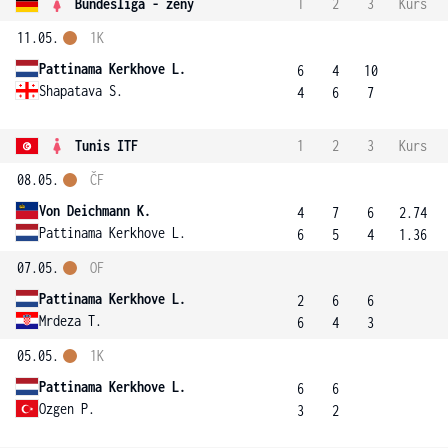
Bundesliga - ženy
1
2
3
Kurs
11.05.
1K
Pattinama Kerkhove L.
6
4
10
Shapatava S.
4
6
7
Tunis ITF
1
2
3
Kurs
08.05.
ČF
Von Deichmann K.
4
7
6
2.74
Pattinama Kerkhove L.
6
5
4
1.36
07.05.
OF
Pattinama Kerkhove L.
2
6
6
Mrdeza T.
6
4
3
05.05.
1K
Pattinama Kerkhove L.
6
6
Ozgen P.
3
2