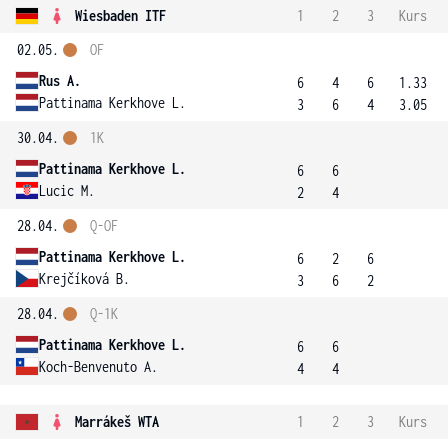
Wiesbaden ITF
1
2
3
Kurs
02.05.
OF
Rus A.
6
4
6
1.33
Pattinama Kerkhove L.
3
6
4
3.05
30.04.
1K
Pattinama Kerkhove L.
6
6
Lucic M.
2
4
28.04.
Q-OF
Pattinama Kerkhove L.
6
2
6
Krejčíková B.
3
6
2
28.04.
Q-1K
Pattinama Kerkhove L.
6
6
Koch-Benvenuto A.
4
4
Marrákeš WTA
1
2
3
Kurs