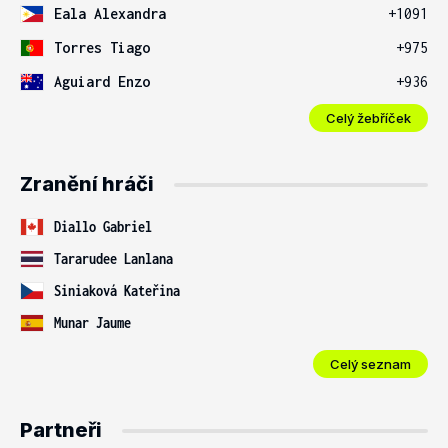
Eala Alexandra
+1091
Torres Tiago
+975
Aguiard Enzo
+936
Celý žebříček
Zranění hráči
Diallo Gabriel
Tararudee Lanlana
Siniaková Kateřina
Munar Jaume
Celý seznam
Partneři