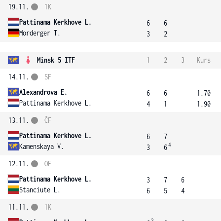
19.11.
1K
Pattinama Kerkhove L.
6
6
Morderger T.
3
2
Minsk 5 ITF
1
2
3
Kurs
14.11.
SF
Alexandrova E.
6
6
1.70
Pattinama Kerkhove L.
4
1
1.90
13.11.
ČF
Pattinama Kerkhove L.
6
7
4
Kamenskaya V.
3
6
12.11.
OF
Pattinama Kerkhove L.
3
7
6
Stanciute L.
6
5
4
11.11.
1K
2