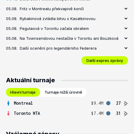
05.08.
Fritz v Montrealu překvapivě končí
05.08.
Rybakinová zvládla bitvu s Kasatkinovou
05.08.
Pegulaová v Torontu začala obratem
05.08.
Na Townsendovou nestačila v Torontu ani Bouzková
05.08.
Další ocenění pro legendárního Federera
Další expres zprávy
Aktuální turnaje
Hlavní turnaje
Turnaje nižší úrovně
Montreal
$9.4M
27
Toronto WTA
$7.4M
31