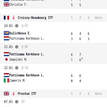
Christie F.
5
5
Croissy-Beaubourg ITF
1
2
3
Kurs
24.03.
Q-ČF
Kulichkova E.
6
4
6
Pattinama Kerkhove L.
3
6
3
23.03.
Q-OF
Pattinama Kerkhove L.
6
7
5
Imanishi M.
1
6
22.03.
Q-1K
Pattinama Kerkhove L.
6
6
Camerin M.
0
4
Preston ITF
1
2
3
Kurs
07.03.
ČF