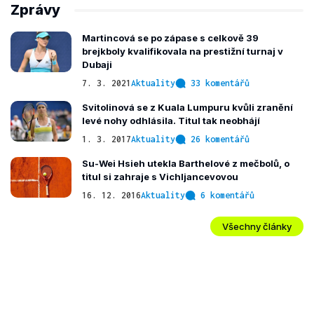
Zprávy
Martincová se po zápase s celkově 39
brejkboly kvalifikovala na prestižní turnaj v
Dubaji
7. 3. 2021
Aktuality
33 komentářů
Svitolinová se z Kuala Lumpuru kvůli zranění
levé nohy odhlásila. Titul tak neobhájí
1. 3. 2017
Aktuality
26 komentářů
Su-Wei Hsieh utekla Barthelové z mečbolů, o
titul si zahraje s Vichljancevovou
16. 12. 2016
Aktuality
6 komentářů
Všechny články