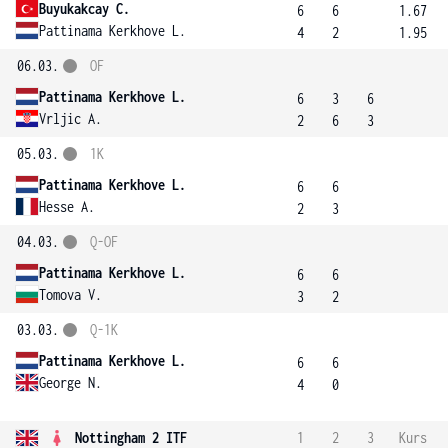
Buyukakcay C.
6
6
1.67
Pattinama Kerkhove L.
4
2
1.95
06.03.
OF
Pattinama Kerkhove L.
6
3
6
Vrljic A.
2
6
3
05.03.
1K
Pattinama Kerkhove L.
6
6
Hesse A.
2
3
04.03.
Q-OF
Pattinama Kerkhove L.
6
6
Tomova V.
3
2
03.03.
Q-1K
Pattinama Kerkhove L.
6
6
George N.
4
0
Nottingham 2 ITF
1
2
3
Kurs