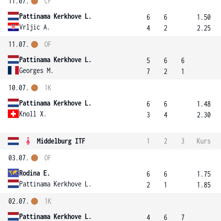
11.07.
ČF
Pattinama Kerkhove L.
6
6
1.50
Vrljic A.
4
2
2.25
11.07.
OF
Pattinama Kerkhove L.
5
6
6
Georges M.
7
2
1
10.07.
1K
Pattinama Kerkhove L.
6
6
1.48
Knoll X.
3
4
2.30
Middelburg ITF
1
2
3
Kurs
03.07.
OF
Rodina E.
6
6
1.75
Pattinama Kerkhove L.
2
1
1.85
02.07.
1K
Pattinama Kerkhove L.
4
6
7