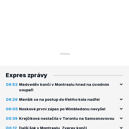
Expres zprávy
06:53
Medveděv končí v Montrealu hned na úvodním
soupeři
06:26
Menšík se na postup do třetího kola nadřel
06:05
Noskové první zápas po Wimbledonu nevyšel
05:39
Krejčíková nestačila v Torontu na Samsonovovou
00:12
Další šok v Montrealu, Zverev končí