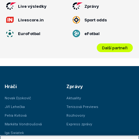
Live výsledky
Zprávy
Livescore.in
Sport odds
EuroFotbal
eFotbal
Další partneři
Hráči
Zprávy
Novak Djokovič
Aktuality
Jiří Lehečka
Tenisová Previews
Petra Kvitová
Rozhovory
Markéta Vondroušová
Express zprávy
Iga Swiatek