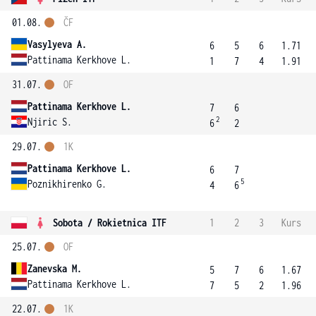
01.08.
ČF
Vasylyeva A.
6
5
6
1.71
Pattinama Kerkhove L.
1
7
4
1.91
31.07.
OF
Pattinama Kerkhove L.
7
6
2
Njiric S.
6
2
29.07.
1K
Pattinama Kerkhove L.
6
7
5
Poznikhirenko G.
4
6
Sobota / Rokietnica ITF
1
2
3
Kurs
25.07.
OF
Zanevska M.
5
7
6
1.67
Pattinama Kerkhove L.
7
5
2
1.96
22.07.
1K