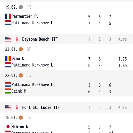
19.02.
1K
Parmentier P.
5
6
7
Pattinama Kerkhove L.
7
4
5
Daytona Beach ITF
1
2
3
Kurs
23.01.
OF
Dinu C.
7
6
1.75
Pattinama Kerkhove L.
5
3
1.85
22.01.
1K
Pattinama Kerkhove L.
3
6
6
Czink M.
6
4
3
Port St. Lucie ITF
1
2
3
Kurs
15.01.
1K
Hibino N.
5
6
7
4