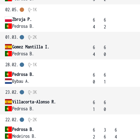
02.05.
Q-1K
Zbroja P.
6
6
Pedrosa B.
4
2
01.03.
Q-2K
Gomez Mantilla I.
6
6
Pedrosa B.
4
0
28.02.
Q-1K
Pedrosa B.
6
6
Bybau A.
0
1
23.02.
Q-3K
Villacorta-Alonso R.
6
6
Pedrosa B.
1
0
22.02.
Q-2K
Pedrosa B.
6
3
6
Medeiros B.
2
6
4