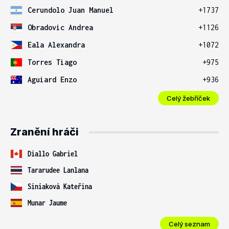
Cerundolo Juan Manuel
+1737
Obradovic Andrea
+1126
Eala Alexandra
+1072
Torres Tiago
+975
Aguiard Enzo
+936
Celý žebříček
Zranění hráči
Diallo Gabriel
Tararudee Lanlana
Siniaková Kateřina
Munar Jaume
Celý seznam