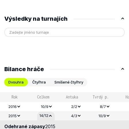
Výsledky na turnajích
Bilance hráče
Dvouhra
Čtyřhra
Smíšené čtyřhry
Rok
Celkem
Antuka
Tvrdý p.
H
2016
10/9
2/2
8/7
14/12
2015
4/3
10/9
Odehrané zápasy
2015