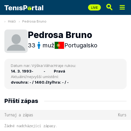
Hráči
Pedrosa Bruno
Pedrosa Bruno
33
muž
Portugalsko
Datum nar.:
Výška:
Váha:
Hraje rukou:
14. 3. 1993
-
-
Pravá
Aktuální/nejvyšší umístění:
dvouhra: - / 1460.
čtyřhra: - / -
Příští zápas
Turnaj a zápas
Kurs
Žádné nadcházející zápasy.