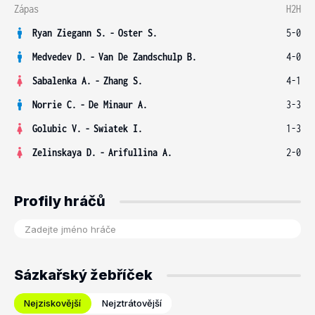
Zápas
H2H
Ryan Ziegann S.
-
Oster S.
5-0
Medvedev D.
-
Van De Zandschulp B.
4-0
Sabalenka A.
-
Zhang S.
4-1
Norrie C.
-
De Minaur A.
3-3
Golubic V.
-
Swiatek I.
1-3
Zelinskaya D.
-
Arifullina A.
2-0
Profily hráčů
Sázkařský žebříček
Nejziskovější
Nejztrátovější