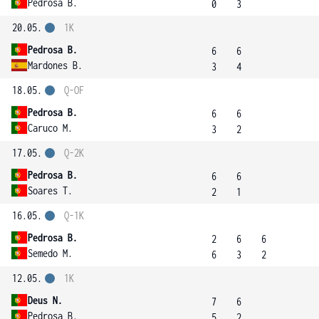
Pedrosa B.
0
3
20.05.
1K
Pedrosa B.
6
6
Mardones B.
3
4
18.05.
Q-OF
Pedrosa B.
6
6
Caruco M.
3
2
17.05.
Q-2K
Pedrosa B.
6
6
Soares T.
2
1
16.05.
Q-1K
Pedrosa B.
2
6
6
Semedo M.
6
3
2
12.05.
1K
Deus N.
7
6
Pedrosa B.
5
2