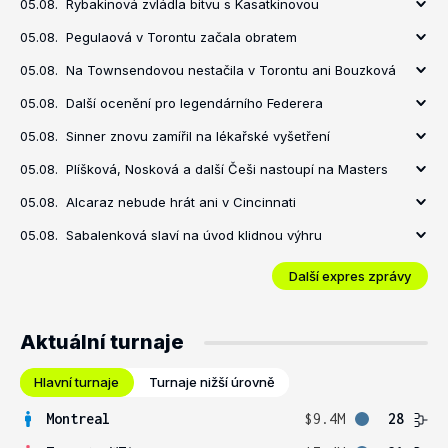
05.08.
Rybakinová zvládla bitvu s Kasatkinovou
05.08.
Pegulaová v Torontu začala obratem
05.08.
Na Townsendovou nestačila v Torontu ani Bouzková
05.08.
Další ocenění pro legendárního Federera
05.08.
Sinner znovu zamířil na lékařské vyšetření
05.08.
Plíšková, Nosková a další Češi nastoupí na Masters
05.08.
Alcaraz nebude hrát ani v Cincinnati
05.08.
Sabalenková slaví na úvod klidnou výhru
Další expres zprávy
Aktuální turnaje
Hlavní turnaje
Turnaje nižší úrovně
Montreal
$9.4M
28