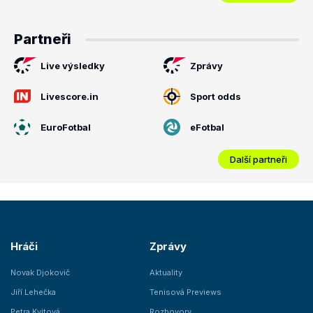
Partneři
Live výsledky
Zprávy
Livescore.in
Sport odds
EuroFotbal
eFotbal
Další partneři
Hráči
Zprávy
Novak Djokovič
Aktuality
Jiří Lehečka
Tenisová Previews
Petra Kvitová
Rozhovory