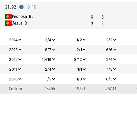
21.02.
Q-1K
Pedrosa B.
6
6
Jesus D.
2
3
2014
3/4
1/2
2/2
2013
8/7
2/1
6/6
2012
10/16
8/12
2/4
2011
2/4
1/1
1/3
2010
1/3
1/0
0/3
Celkem
48/55
19/21
29/34