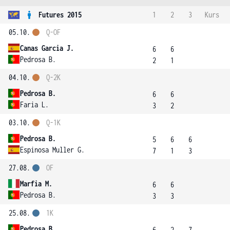
Futures 2015
1
2
3
Kurs
05.10.
Q-OF
Canas Garcia J.
6
6
Pedrosa B.
2
1
04.10.
Q-2K
Pedrosa B.
6
6
Faria L.
3
2
03.10.
Q-1K
Pedrosa B.
5
6
6
Espinosa Muller G.
7
1
3
27.08.
OF
Marfia M.
6
6
Pedrosa B.
3
3
25.08.
1K
Pedrosa B.
6
2
7