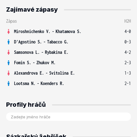
Zajímavé zápasy
Zápas
H2H
Miroshnichenko V.
-
Khatamova S.
4-0
D'Agostino S.
-
Tabacco G.
0-3
Samsonova L.
-
Rybakina E.
4-2
Fomin S.
-
Zhukov M.
2-3
Alexandrova E.
-
Svitolina E.
1-3
Lootsma N.
-
Koenders R.
2-1
Profily hráčů
Sázkařský žebříček