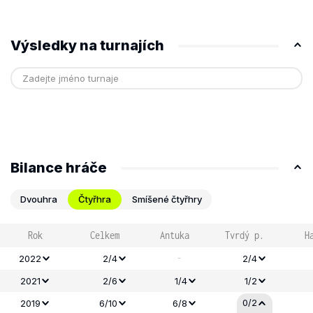
Výsledky na turnajích
Bilance hráče
Dvouhra
Čtyřhra
Smíšené čtyřhry
Rok
Celkem
Antuka
Tvrdý p.
H
-
2022
2/4
2/4
2021
2/6
1/4
1/2
0/2
2019
6/10
6/8