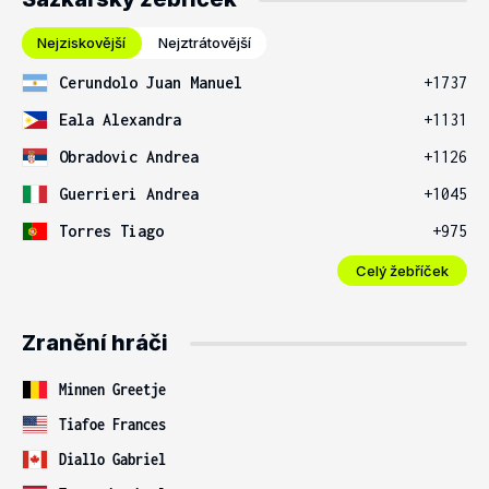
Nejziskovější
Nejztrátovější
Cerundolo Juan Manuel
+1737
Eala Alexandra
+1131
Obradovic Andrea
+1126
Guerrieri Andrea
+1045
Torres Tiago
+975
Celý žebříček
Zranění hráči
Minnen Greetje
Tiafoe Frances
Diallo Gabriel