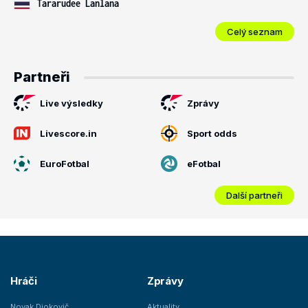
Tararudee Lanlana
Celý seznam
Partneři
Live výsledky
Zprávy
Livescore.in
Sport odds
EuroFotbal
eFotbal
Další partneři
Hráči
Zprávy
Novak Djokovič
Aktuality