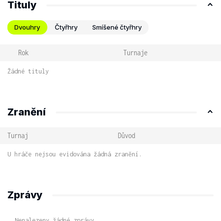
Tituly
Dvouhry
Čtyřhry
Smíšené čtyřhry
Rok
Turnaje
Žádné tituly
Zranění
Turnaj
Důvod
U hráče nejsou evidována žádná zranění.
Zprávy
Nenalezeny žádné zprávy.