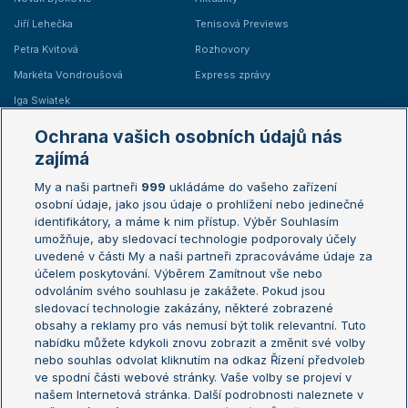
Jiří Lehečka
Tenisová Previews
Petra Kvitová
Rozhovory
Markéta Vondroušová
Express zprávy
Iga Swiatek
Marie Bouzková
Ochrana vašich osobních údajů nás
Žebříčky
Kalendář turnajů
zajímá
My a naši partneři
999
ukládáme do vašeho zařízení
Žebříček ATP (muži)
Australian Open
osobní údaje, jako jsou údaje o prohlížení nebo jedinečné
Žebříček WTA (ženy)
French Open
identifikátory, a máme k nim přístup. Výběr Souhlasím
umožňuje, aby sledovací technologie podporovaly účely
Sázkařský žebříček
Wimbledon
uvedené v části My a naši partneři zpracováváme údaje za
US Open
účelem poskytování. Výběrem Zamítnout vše nebo
odvoláním svého souhlasu je zakážete. Pokud jsou
Turnaj mistrů
sledovací technologie zakázány, některé zobrazené
Turnaj mistryň
obsahy a reklamy pro vás nemusí být tolik relevantní. Tuto
Aktualní trendy
nabídku můžete kdykoli znovu zobrazit a změnit své volby
nebo souhlas odvolat kliknutím na odkaz Řízení předvoleb
ve spodní části webové stránky. Vaše volby se projeví v
Fotbalové přestupy
našem Internetová stránka. Další podrobnosti naleznete v
Livesport Daily