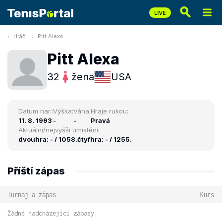
Hráči
Pitt Alexa
Pitt Alexa
32
žena
USA
Datum nar.:
Výška:
Váha:
Hraje rukou:
11. 8. 1993
-
-
Pravá
Aktuální/nejvyšší umístění:
dvouhra: - / 1058.
čtyřhra: - / 1255.
Příští zápas
Turnaj a zápas
Kurs
Žádné nadcházející zápasy.