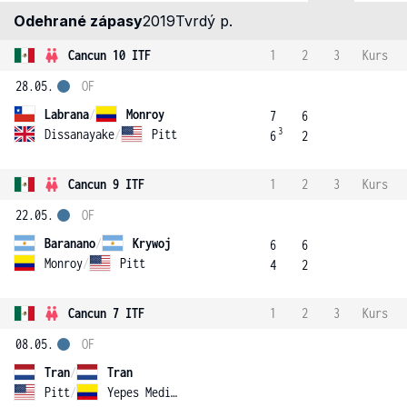
Odehrané zápasy
2019
Tvrdý p.
Cancun 10 ITF
1
2
3
Kurs
28.05.
OF
Labrana
/
Monroy
7
6
3
Dissanayake
/
Pitt
6
2
Cancun 9 ITF
1
2
3
Kurs
22.05.
OF
Baranano
/
Krywoj
6
6
Monroy
/
Pitt
4
2
Cancun 7 ITF
1
2
3
Kurs
08.05.
OF
Tran
/
Tran
Pitt
/
Yepes Medina