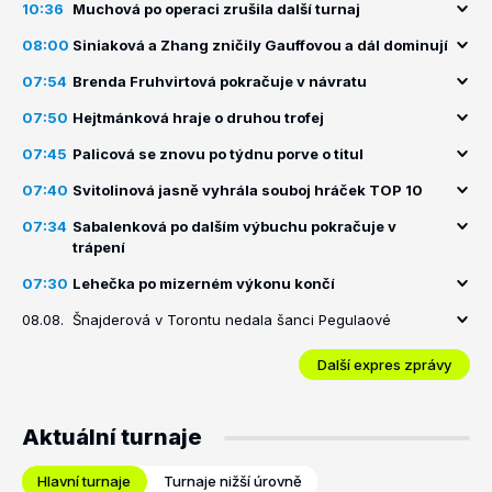
10:36
Muchová po operaci zrušila další turnaj
08:00
Siniaková a Zhang zničily Gauffovou a dál dominují
07:54
Brenda Fruhvirtová pokračuje v návratu
07:50
Hejtmánková hraje o druhou trofej
07:45
Palicová se znovu po týdnu porve o titul
07:40
Svitolinová jasně vyhrála souboj hráček TOP 10
07:34
Sabalenková po dalším výbuchu pokračuje v
trápení
07:30
Lehečka po mizerném výkonu končí
08.08.
Šnajderová v Torontu nedala šanci Pegulaové
Další expres zprávy
Aktuální turnaje
Hlavní turnaje
Turnaje nižší úrovně