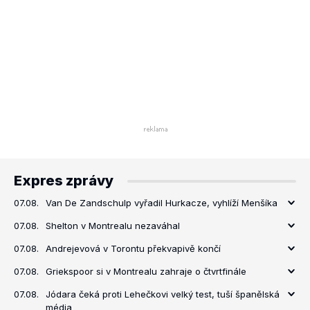
Expres zprávy
07.08.
Van De Zandschulp vyřadil Hurkacze, vyhlíží Menšíka
07.08.
Shelton v Montrealu nezaváhal
07.08.
Andrejevová v Torontu překvapivě končí
07.08.
Griekspoor si v Montrealu zahraje o čtvrtfinále
07.08.
Jódara čeká proti Lehečkovi velký test, tuší španělská
média