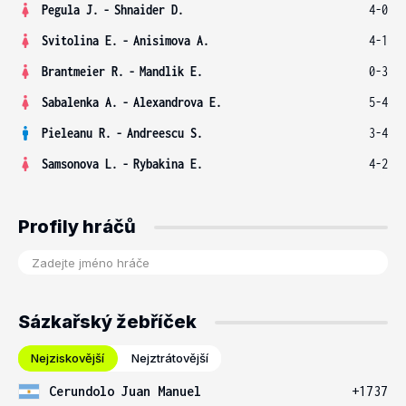
Pegula J.
-
Shnaider D.
4-0
Svitolina E.
-
Anisimova A.
4-1
Brantmeier R.
-
Mandlik E.
0-3
Sabalenka A.
-
Alexandrova E.
5-4
Pieleanu R.
-
Andreescu S.
3-4
Samsonova L.
-
Rybakina E.
4-2
Profily hráčů
Sázkařský žebříček
Nejziskovější
Nejztrátovější
Cerundolo Juan Manuel
+1737