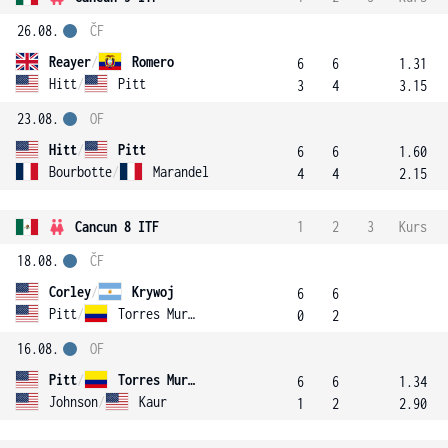
26.08.
ČF
Reayer
/
Romero
6
6
1.31
Hitt
/
Pitt
3
4
3.15
23.08.
OF
Hitt
/
Pitt
6
6
1.60
Bourbotte
/
Marandel
4
4
2.15
Cancun 8 ITF
1
2
3
Kurs
18.08.
ČF
Corley
/
Krywoj
6
6
Pitt
/
Torres Murcia
0
2
16.08.
OF
Pitt
/
Torres Murcia
6
6
1.34
Johnson
/
Kaur
1
2
2.90