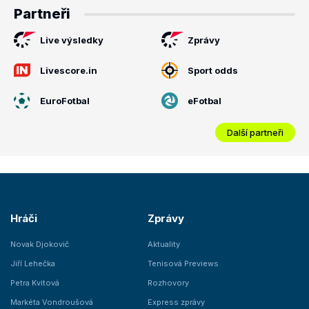
Partneři
Live výsledky
Zprávy
Livescore.in
Sport odds
EuroFotbal
eFotbal
Další partneři
Hráči
Zprávy
Novak Djokovič
Aktuality
Jiří Lehečka
Tenisová Previews
Petra Kvitová
Rozhovory
Markéta Vondroušová
Express zprávy