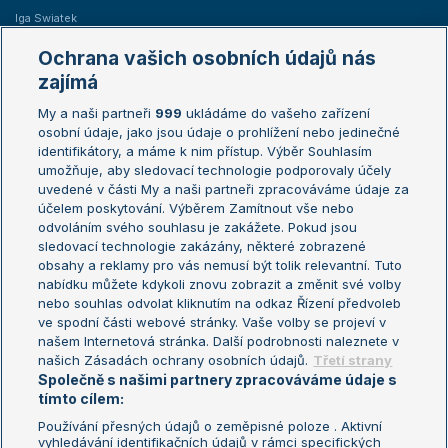
Iga Swiatek
Marie Bouzková
Ochrana vašich osobních údajů nás
Žebříčky
Kalendář turnajů
zajímá
My a naši partneři
999
ukládáme do vašeho zařízení
Žebříček ATP (muži)
Australian Open
osobní údaje, jako jsou údaje o prohlížení nebo jedinečné
Žebříček WTA (ženy)
French Open
identifikátory, a máme k nim přístup. Výběr Souhlasím
umožňuje, aby sledovací technologie podporovaly účely
Sázkařský žebříček
Wimbledon
uvedené v části My a naši partneři zpracováváme údaje za
US Open
účelem poskytování. Výběrem Zamítnout vše nebo
odvoláním svého souhlasu je zakážete. Pokud jsou
Turnaj mistrů
sledovací technologie zakázány, některé zobrazené
Turnaj mistryň
obsahy a reklamy pro vás nemusí být tolik relevantní. Tuto
Aktualní trendy
nabídku můžete kdykoli znovu zobrazit a změnit své volby
nebo souhlas odvolat kliknutím na odkaz Řízení předvoleb
ve spodní části webové stránky. Vaše volby se projeví v
Fotbalové přestupy
našem Internetová stránka. Další podrobnosti naleznete v
Livesport Daily
našich Zásadách ochrany osobních údajů.
Třetí strany
Společně s našimi partnery zpracováváme údaje s
LS Prague Open
tímto cílem:
Používání přesných údajů o zeměpisné poloze . Aktivní
vyhledávání identifikačních údajů v rámci specifických