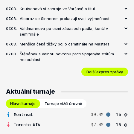
07.08.
Knutsonová si zahraje ve Varšavě o titul
07.08.
Alcaraz se Sinnerem prokazují svoji výjimečnost
07.08.
Valdmannová po osmi zápasech padla, končí v
semifinále
07.08.
Menšíka čeká těžký boj o osmifinále na Masters
07.08.
Štěpánek s volbou povrchu proti Spojeným státům
nesouhlasí
Další expres zprávy
Aktuální turnaje
Hlavní turnaje
Turnaje nižší úrovně
Montreal
$9.4M
16
Toronto WTA
$7.4M
16