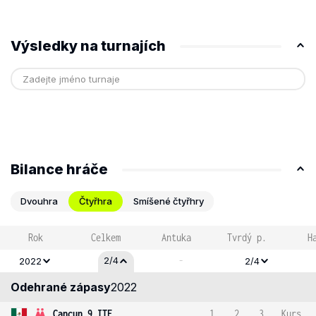
Výsledky na turnajích
Bilance hráče
Dvouhra
Čtyřhra
Smíšené čtyřhry
Rok
Celkem
Antuka
Tvrdý p.
H
-
2/4
2022
2/4
Odehrané zápasy
2022
Cancun 9 ITF
1
2
3
Kurs