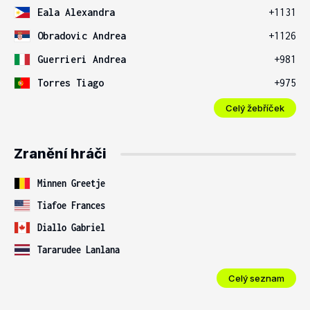
Eala Alexandra
+1131
Obradovic Andrea
+1126
Guerrieri Andrea
+981
Torres Tiago
+975
Celý žebříček
Zranění hráči
Minnen Greetje
Tiafoe Frances
Diallo Gabriel
Tararudee Lanlana
Celý seznam