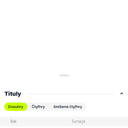
Tituly
Dvouhry
Čtyřhry
Smíšené čtyřhry
Rok
Turnaje