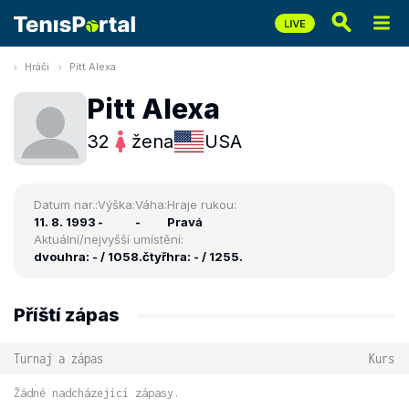
Hráči
Pitt Alexa
Pitt Alexa
32
žena
USA
Datum nar.:
Výška:
Váha:
Hraje rukou:
11. 8. 1993
-
-
Pravá
Aktuální/nejvyšší umístění:
dvouhra: - / 1058.
čtyřhra: - / 1255.
Příští zápas
Turnaj a zápas
Kurs
Žádné nadcházející zápasy.