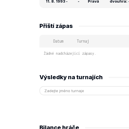
11. 8. 1993
-
-
Pravá
dvouhra: -
Příští zápas
Datum
Turnaj
Žádné nadcházející zápasy.
Výsledky na turnajích
Bilance hráče