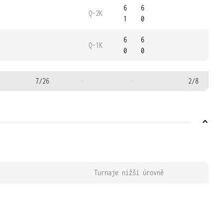
6
6
Q-2K
1
0
6
6
Q-1K
0
0
7/26
-
-
2/8
Turnaje nižší úrovně