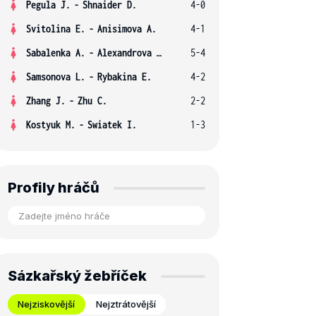
Pegula J.
-
Shnaider D.
4-0
Svitolina E.
-
Anisimova A.
4-1
Sabalenka A.
-
Alexandrova E.
5-4
Samsonova L.
-
Rybakina E.
4-2
Zhang J.
-
Zhu C.
2-2
Kostyuk M.
-
Swiatek I.
1-3
Profily hráčů
Sázkařský žebříček
Nejziskovější
Nejztrátovější