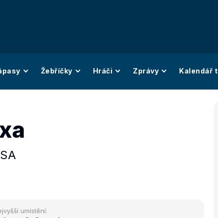
ápasy
Žebříčky
Hráči
Zprávy
Kalendář t
exa
SA
jvyšší umístění: