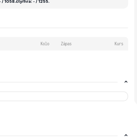
 / 1058.
čtyřhra: - / 1255.
Kolo
Zápas
Kurs