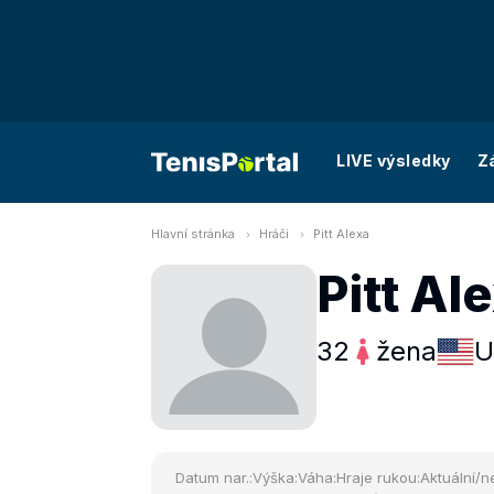
LIVE výsledky
Z
Hlavní stránka
Hráči
Pitt Alexa
Pitt Al
32
žena
U
Datum nar.:
Výška:
Váha:
Hraje rukou:
Aktuální/ne