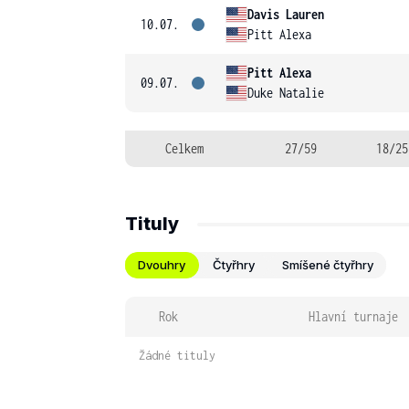
Davis Lauren
10.07.
Pitt Alexa
Pitt Alexa
09.07.
Duke Natalie
Celkem
27/59
18/25
Tituly
Dvouhry
Čtyřhry
Smíšené čtyřhry
Rok
Hlavní turnaje
Žádné tituly