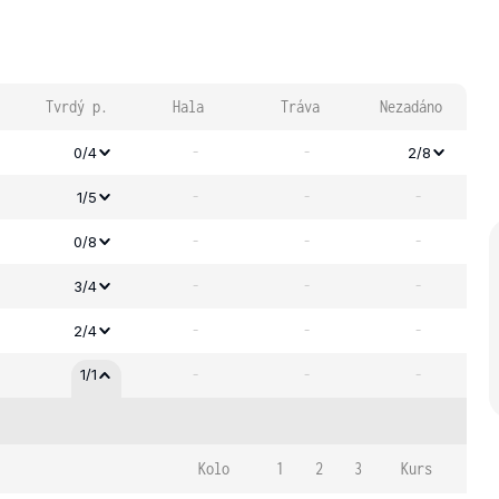
Tvrdý p.
Hala
Tráva
Nezadáno
-
-
0/4
2/8
-
-
-
1/5
-
-
-
0/8
-
-
-
3/4
-
-
-
2/4
-
-
-
1/1
Kolo
1
2
3
Kurs