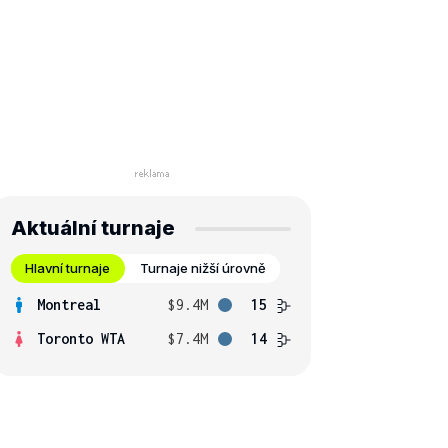
Aktuální turnaje
Hlavní turnaje
Turnaje nižší úrovně
Montreal
$9.4M
15
Toronto WTA
$7.4M
14