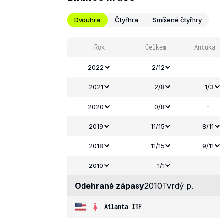
Dvouhra
Čtyřhra
Smíšené čtyřhry
Rok
Celkem
Antuka
-
2022
2/12
2021
2/8
1/3
-
2020
0/8
2019
11/15
8/11
2018
11/15
9/11
-
2010
1/1
Odehrané zápasy
2010
Tvrdý p.
Atlanta ITF