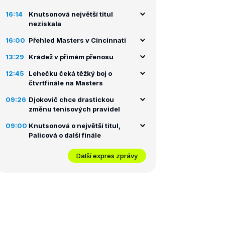
16:14
Knutsonová největší titul
nezískala
16:00
Přehled Masters v Cincinnati
13:29
Krádež v přímém přenosu
12:45
Lehečku čeká těžký boj o
čtvrtfinále na Masters
09:26
Djokovič chce drastickou
změnu tenisových pravidel
09:00
Knutsonová o největší titul,
Palicová o další finále
Další expres zprávy