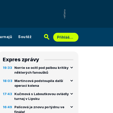
urnajů
Soutěž
Přihlášení
Expres zprávy
19:33
Norrie se ocitl pod palbou kritiky
některých fanoušků
18:03
Martincová podstoupila další
operaci kolena
17:43
Kučmová s Laboutkovou ovládly
turnaj v Lipsku
16:49
Palicová je znovu po týdnu ve
finále!