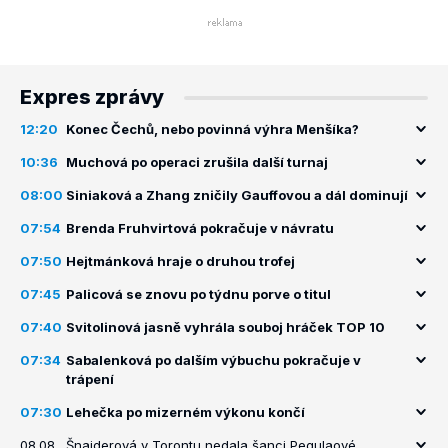
Expres zprávy
12:20
Konec Čechů, nebo povinná výhra Menšíka?
10:36
Muchová po operaci zrušila další turnaj
08:00
Siniaková a Zhang zničily Gauffovou a dál dominují
07:54
Brenda Fruhvirtová pokračuje v návratu
07:50
Hejtmánková hraje o druhou trofej
07:45
Palicová se znovu po týdnu porve o titul
07:40
Svitolinová jasně vyhrála souboj hráček TOP 10
07:34
Sabalenková po dalším výbuchu pokračuje v
trápení
07:30
Lehečka po mizerném výkonu končí
08.08.
Šnajderová v Torontu nedala šanci Pegulaové