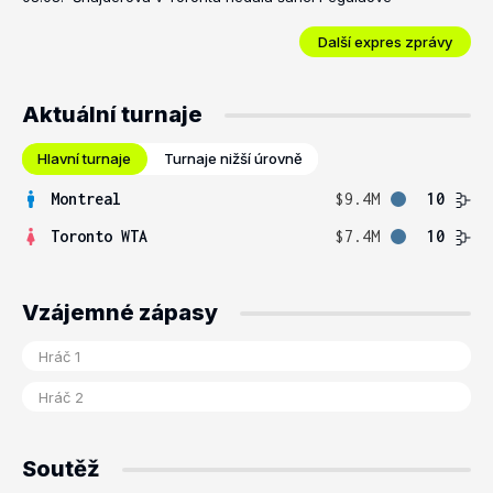
Další expres zprávy
Aktuální turnaje
Hlavní turnaje
Turnaje nižší úrovně
Montreal
$9.4M
10
Toronto WTA
$7.4M
10
Vzájemné zápasy
Soutěž