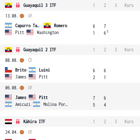
Guayaquil 3 ITF
1
2
3
Kurs
13.08.
OF
Capurro Taborda
/
Romero
6
7
3
Pitt
/
Washington
1
6
Guayaquil 2 ITF
1
2
3
Kurs
08.08.
ČF
Brito
/
Luini
6
6
James
/
Pitt
2
1
06.08.
OF
James
/
Pitt
7
6
Amicuzi
/
Molina Portela
5
4
Káhira ITF
1
2
3
Kurs
24.04.
OF