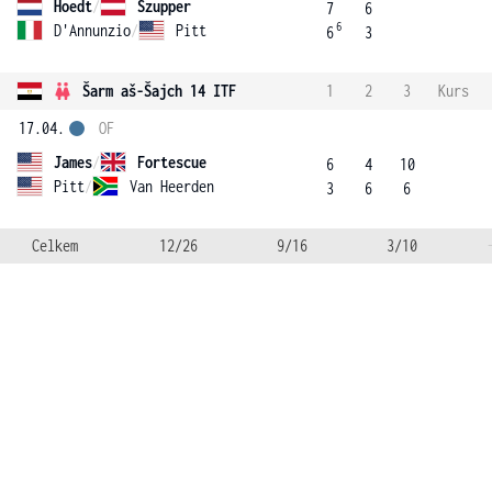
Hoedt
/
Szupper
7
6
6
D'Annunzio
/
Pitt
6
3
Šarm aš-Šajch 14 ITF
1
2
3
Kurs
17.04.
OF
James
/
Fortescue
6
4
10
Pitt
/
Van Heerden
3
6
6
Celkem
12/26
9/16
3/10