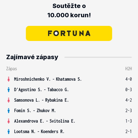
Soutěžte o
10.000 korun!
Zajímavé zápasy
Zápas
H2H
Miroshnichenko V.
-
Khatamova S.
4-0
D'Agostino S.
-
Tabacco G.
0-3
Samsonova L.
-
Rybakina E.
4-2
Fomin S.
-
Zhukov M.
2-3
Alexandrova E.
-
Svitolina E.
1-3
Lootsma N.
-
Koenders R.
2-1