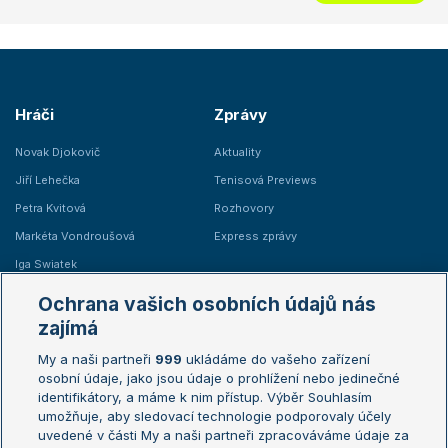
Hráči
Zprávy
Novak Djokovič
Aktuality
Jiří Lehečka
Tenisová Previews
Petra Kvitová
Rozhovory
Markéta Vondroušová
Express zprávy
Iga Swiatek
Marie Bouzková
Ochrana vašich osobních údajů nás
Žebříčky
Kalendář turnajů
zajímá
My a naši partneři
999
ukládáme do vašeho zařízení
Žebříček ATP (muži)
Australian Open
osobní údaje, jako jsou údaje o prohlížení nebo jedinečné
Žebříček WTA (ženy)
French Open
identifikátory, a máme k nim přístup. Výběr Souhlasím
umožňuje, aby sledovací technologie podporovaly účely
Sázkařský žebříček
Wimbledon
uvedené v části My a naši partneři zpracováváme údaje za
US Open