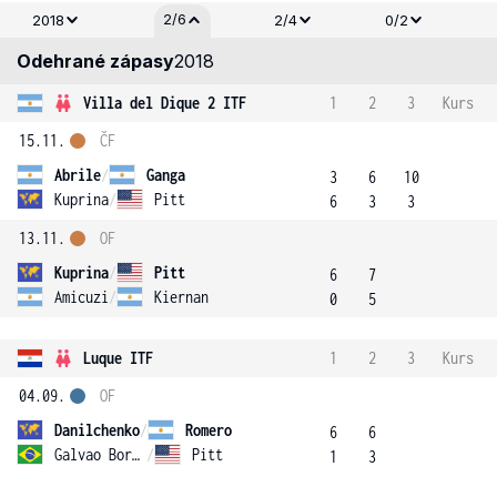
2/6
2018
2/4
0/2
Odehrané zápasy
2018
Villa del Dique 2 ITF
1
2
3
Kurs
15.11.
ČF
Abrile
/
Ganga
3
6
10
Kuprina
/
Pitt
6
3
3
13.11.
OF
Kuprina
/
Pitt
6
7
Amicuzi
/
Kiernan
0
5
Luque ITF
1
2
3
Kurs
04.09.
OF
Danilchenko
/
Romero
6
6
Galvao Borges
/
Pitt
1
3