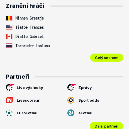
Zranění hráči
Minnen Greetje
Tiafoe Frances
Diallo Gabriel
Tararudee Lanlana
Celý seznam
Partneři
Live výsledky
Zprávy
Livescore.in
Sport odds
EuroFotbal
eFotbal
Další partneři