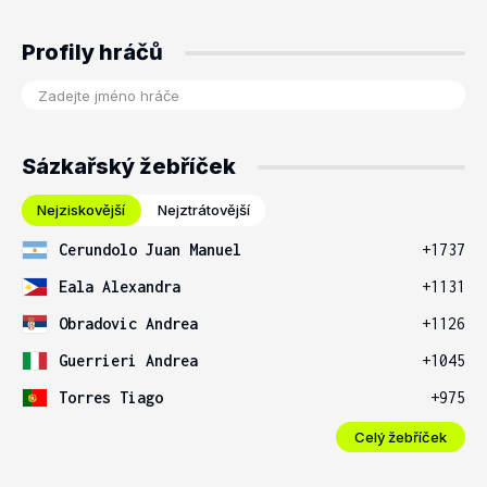
Profily hráčů
Sázkařský žebříček
Nejziskovější
Nejztrátovější
Cerundolo Juan Manuel
+1737
Eala Alexandra
+1131
Obradovic Andrea
+1126
Guerrieri Andrea
+1045
Torres Tiago
+975
Celý žebříček