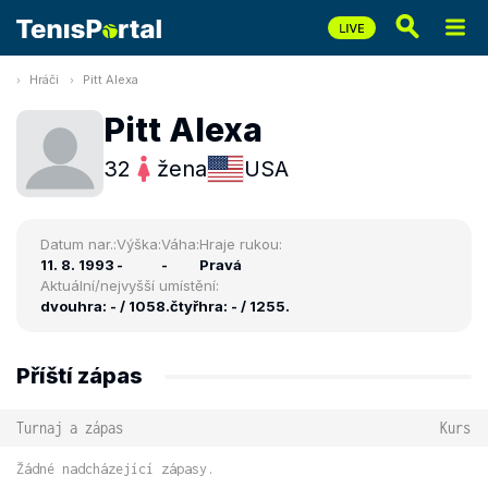
Hráči
Pitt Alexa
Pitt Alexa
32
žena
USA
Datum nar.:
Výška:
Váha:
Hraje rukou:
11. 8. 1993
-
-
Pravá
Aktuální/nejvyšší umístění:
dvouhra: - / 1058.
čtyřhra: - / 1255.
Příští zápas
Turnaj a zápas
Kurs
Žádné nadcházející zápasy.