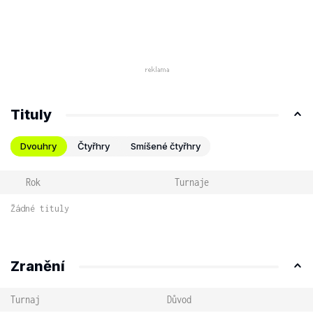
Tituly
Dvouhry
Čtyřhry
Smíšené čtyřhry
Rok
Turnaje
Žádné tituly
Zranění
Turnaj
Důvod