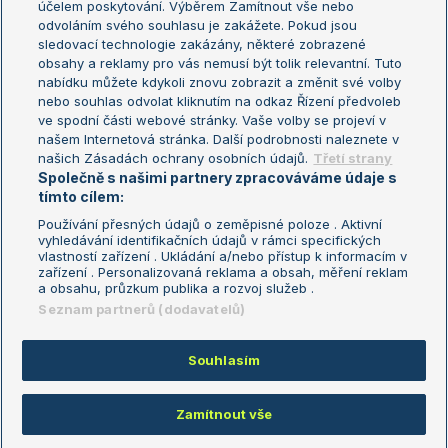
účelem poskytování. Výběrem Zamítnout vše nebo
odvoláním svého souhlasu je zakážete. Pokud jsou
Turnaj mistrů
sledovací technologie zakázány, některé zobrazené
Turnaj mistryň
obsahy a reklamy pro vás nemusí být tolik relevantní. Tuto
Aktualní trendy
nabídku můžete kdykoli znovu zobrazit a změnit své volby
nebo souhlas odvolat kliknutím na odkaz Řízení předvoleb
ve spodní části webové stránky. Vaše volby se projeví v
Fotbalové přestupy
našem Internetová stránka. Další podrobnosti naleznete v
Livesport Daily
našich Zásadách ochrany osobních údajů.
Třetí strany
Společně s našimi partnery zpracováváme údaje s
LS Prague Open
tímto cílem:
Používání přesných údajů o zeměpisné poloze . Aktivní
vyhledávání identifikačních údajů v rámci specifických
vlastností zařízení . Ukládání a/nebo přístup k informacím v
Podmínky užití
Nastavení soukromí
zařízení . Personalizovaná reklama a obsah, měření reklam
GDPR a žurnalistika
Reklama
a obsahu, průzkum publika a rozvoj služeb .
Informace o zpracování osobních
Kontakt
Seznam partnerů (dodavatelů)
údajů
Tiráž
Souhlasím
Copyright © 2008-2026 TenisPortal.cz. Využíváme zpravodajství ČTK.
Zamítnout vše