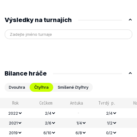
Výsledky na turnajích
Bilance hráče
Dvouhra
Čtyřhra
Smíšené čtyřhry
Rok
Celkem
Antuka
Tvrdý p.
H
-
2022
2/4
2/4
2021
2/6
1/4
1/2
2019
6/10
6/8
0/2