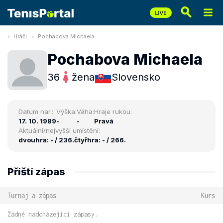
Hráči
Pochabova Michaela
Pochabova Michaela
36
žena
Slovensko
Datum nar.:
Výška:
Váha:
Hraje rukou:
17. 10. 1989
-
-
Pravá
Aktuální/nejvyšší umístění:
dvouhra: - / 236.
čtyřhra: - / 266.
Příští zápas
Turnaj a zápas
Kurs
Žádné nadcházející zápasy.