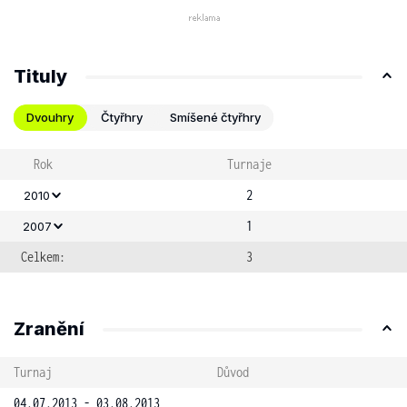
Tituly
Dvouhry
Čtyřhry
Smíšené čtyřhry
Rok
Turnaje
2
2010
1
2007
Celkem:
3
Zranění
Turnaj
Důvod
04.07.2013 - 03.08.2013