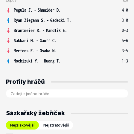
Pegula J.
-
Shnaider D.
4-0
Ryan Ziegann S.
-
Gadecki T.
3-0
Brantmeier R.
-
Mandlik E.
0-3
Sakkari M.
-
Gauff C.
5-6
Mertens E.
-
Osaka N.
3-5
Mochizuki Y.
-
Huang T.
1-3
Profily hráčů
Sázkařský žebříček
Nejziskovější
Nejztrátovější