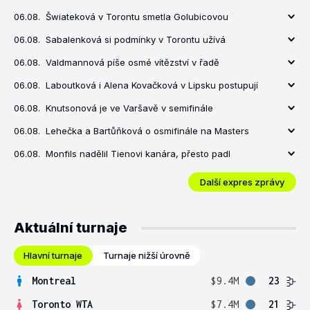
06.08.
Šwiateková v Torontu smetla Golubicovou
06.08.
Sabalenková si podmínky v Torontu užívá
06.08.
Valdmannová píše osmé vítězství v řadě
06.08.
Laboutková i Alena Kovačková v Lipsku postupují
06.08.
Knutsonová je ve Varšavě v semifinále
06.08.
Lehečka a Bartůňková o osmifinále na Masters
06.08.
Monfils nadělil Tienovi kanára, přesto padl
Další expres zprávy
Aktuální turnaje
Hlavní turnaje
Turnaje nižší úrovně
Montreal
$9.4M
23
Toronto WTA
$7.4M
21