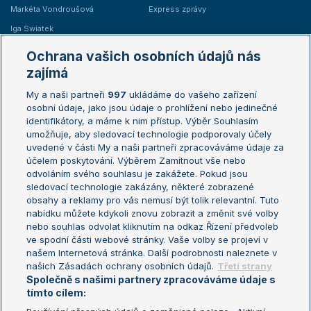
Markéta Vondroušová
Express zprávy
Iga Swiatek
Marie Bouzková
Ochrana vašich osobních údajů nás
Žebříčky
Kalendář turnajů
zajímá
My a naši partneři
997
ukládáme do vašeho zařízení
Žebříček ATP (muži)
Australian Open
osobní údaje, jako jsou údaje o prohlížení nebo jedinečné
Žebříček WTA (ženy)
French Open
identifikátory, a máme k nim přístup. Výběr Souhlasím
umožňuje, aby sledovací technologie podporovaly účely
Sázkařský žebříček
Wimbledon
uvedené v části My a naši partneři zpracováváme údaje za
US Open
účelem poskytování. Výběrem Zamítnout vše nebo
odvoláním svého souhlasu je zakážete. Pokud jsou
Turnaj mistrů
sledovací technologie zakázány, některé zobrazené
Turnaj mistryň
obsahy a reklamy pro vás nemusí být tolik relevantní. Tuto
Aktualní trendy
nabídku můžete kdykoli znovu zobrazit a změnit své volby
nebo souhlas odvolat kliknutím na odkaz Řízení předvoleb
ve spodní části webové stránky. Vaše volby se projeví v
Fotbalové přestupy
našem Internetová stránka. Další podrobnosti naleznete v
Livesport Daily
našich Zásadách ochrany osobních údajů.
Třetí strany
Společně s našimi partnery zpracováváme údaje s
LS Prague Open
tímto cílem: