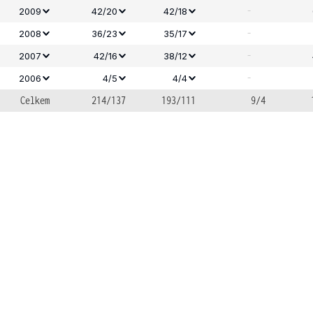
-
2009
42/20
42/18
-
2008
36/23
35/17
-
2007
42/16
38/12
-
2006
4/5
4/4
Celkem
214/137
193/111
9/4