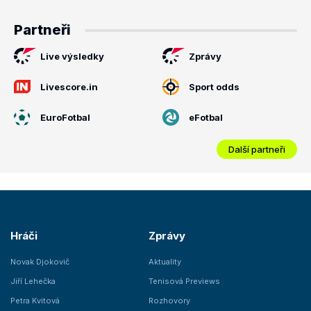
Partneři
Live výsledky
Zprávy
Livescore.in
Sport odds
EuroFotbal
eFotbal
Další partneři
Hráči
Zprávy
Novak Djokovič
Aktuality
Jiří Lehečka
Tenisová Previews
Petra Kvitová
Rozhovory