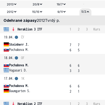
-
2013
20/8
19/7
5/2
2012
15/15
9/11
Odehrané zápasy
2012
Tvrdý p.
Heraklion 3 ITF
1
2
3
Kurs
19.04.
ČF
Steinherr J.
7
7
Pochabova M.
6
5
18.04.
OF
Pochabova M.
6
6
Vogasari D.
3
3
17.04.
1K
Pochabova M.
6
6
Baumgarten S.
2
1
Heraklion 2 ITF
1
2
3
Kurs