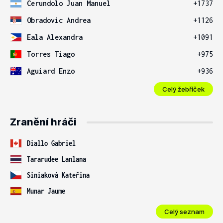
Cerundolo Juan Manuel
+1737
Obradovic Andrea
+1126
Eala Alexandra
+1091
Torres Tiago
+975
Aguiard Enzo
+936
Celý žebříček
Zranění hráči
Diallo Gabriel
Tararudee Lanlana
Siniaková Kateřina
Munar Jaume
Celý seznam