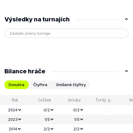
Výsledky na turnajích
Bilance hráče
Dvouhra
Čtyřhra
Smíšené čtyřhry
Rok
Celkem
Antuka
Tvrdý p.
H
-
2024
0/2
0/2
-
2023
1/5
1/5
-
2014
2/2
2/2