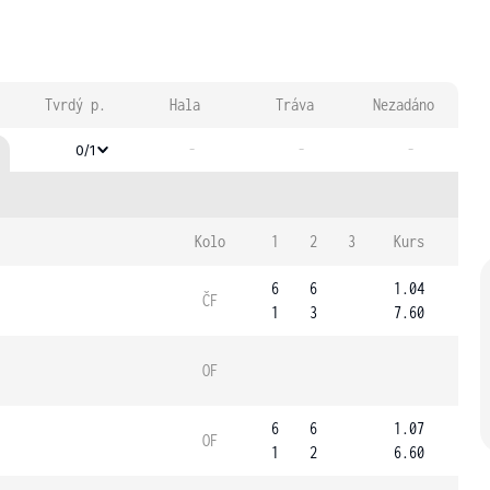
Tvrdý p.
Hala
Tráva
Nezadáno
-
-
-
0/1
Kolo
1
2
3
Kurs
6
6
1.04
ČF
1
3
7.60
OF
6
6
1.07
OF
1
2
6.60