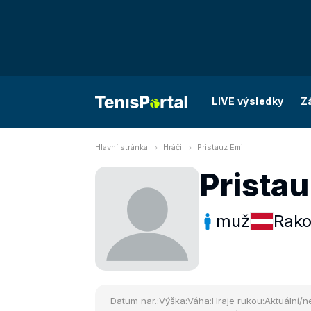
LIVE výsledky
Z
Hlavní stránka
Hráči
Pristauz Emil
Pristau
muž
Rako
Datum nar.:
Výška:
Váha:
Hraje rukou:
Aktuální/ne