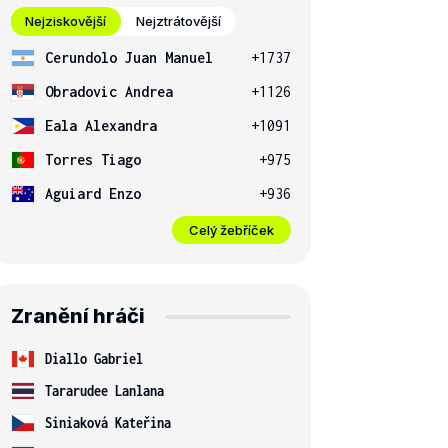
Nejziskovější
Nejztrátovější
Cerundolo Juan Manuel
+1737
Obradovic Andrea
+1126
Eala Alexandra
+1091
Torres Tiago
+975
Aguiard Enzo
+936
Celý žebříček
Zranění hráči
Diallo Gabriel
Tararudee Lanlana
Siniaková Kateřina