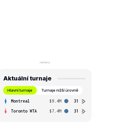
Aktuální turnaje
Hlavní turnaje
Turnaje nižší úrovně
Montreal
$9.4M
31
Toronto WTA
$7.4M
31