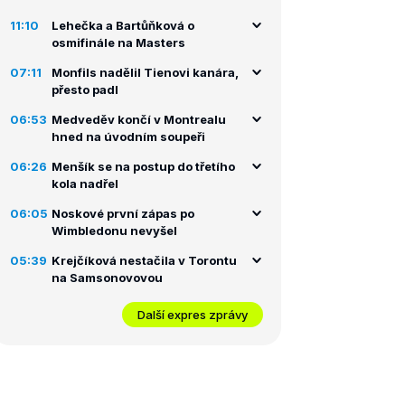
11:10
Lehečka a Bartůňková o
osmifinále na Masters
07:11
Monfils nadělil Tienovi kanára,
přesto padl
06:53
Medveděv končí v Montrealu
hned na úvodním soupeři
06:26
Menšík se na postup do třetího
kola nadřel
06:05
Noskové první zápas po
Wimbledonu nevyšel
05:39
Krejčíková nestačila v Torontu
na Samsonovovou
Další expres zprávy