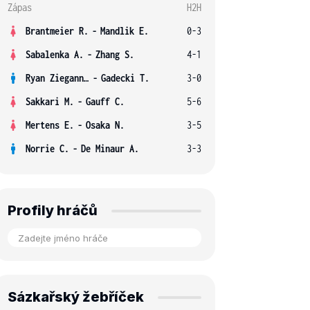
Zápas
H2H
Brantmeier R.
-
Mandlik E.
0-3
Sabalenka A.
-
Zhang S.
4-1
Ryan Ziegann S.
-
Gadecki T.
3-0
Sakkari M.
-
Gauff C.
5-6
Mertens E.
-
Osaka N.
3-5
Norrie C.
-
De Minaur A.
3-3
Profily hráčů
Sázkařský žebříček