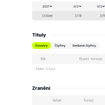
2021
0/3
0/3
Celkem
3/10
3/9
Tituly
Dvouhry
Čtyřhry
Smíšené čtyřhry
Rok
Hlavní turnaje
Žádné tituly
Zranění
Datum
Turnaj