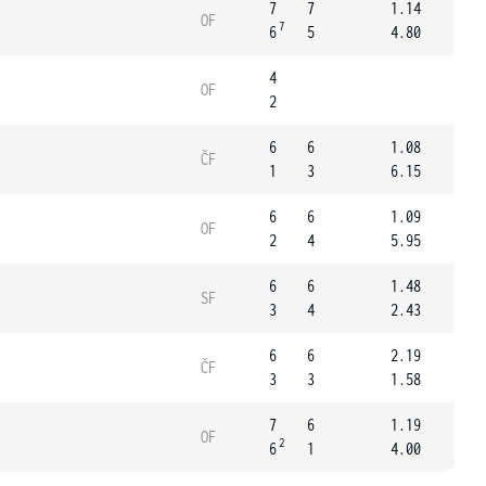
7
7
1.14
OF
7
6
5
4.80
4
OF
2
6
6
1.08
ČF
1
3
6.15
6
6
1.09
OF
2
4
5.95
6
6
1.48
SF
3
4
2.43
6
6
2.19
ČF
3
3
1.58
7
6
1.19
OF
2
6
1
4.00