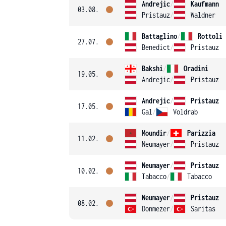
Andrejic
/
Kaufmann
03.08.
Pristauz
/
Waldner
Battaglino
/
Rottoli
27.07.
Benedict
/
Pristauz
Bakshi
/
Oradini
19.05.
Andrejic
/
Pristauz
Andrejic
/
Pristauz
17.05.
Gal
/
Voldrab
Moundir
/
Parizzia
11.02.
Neumayer
/
Pristauz
Neumayer
/
Pristauz
10.02.
Tabacco
/
Tabacco
Neumayer
/
Pristauz
08.02.
Donmezer
/
Saritas