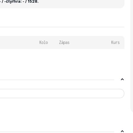
 / -
čtyřhra: - / 1528.
Kolo
Zápas
Kurs