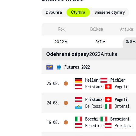
Dvouhra
Čtyřhra
Smíšené čtyřhry
Rok
Celkem
Antuka
3/6
2022
3/7
Odehrané zápasy
2022
Antuka
Futures 2022
Heller
/
Pichler
25.08.
Pristauz
/
Vogeli
Pristauz
/
Vogeli
24.08.
De Rossi
/
Ortenzi
Bocchi
/
Bresciani
16.08.
Benedict
/
Pristauz