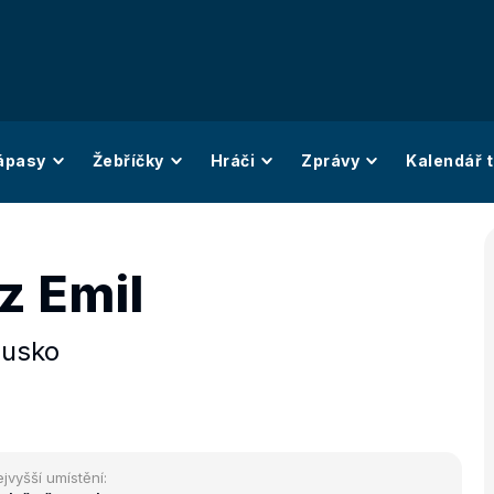
ápasy
Žebříčky
Hráči
Zprávy
Kalendář t
z Emil
usko
jvyšší umístění: