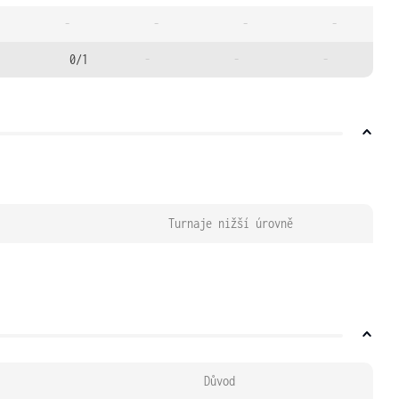
-
-
-
-
0/1
-
-
-
Turnaje nižší úrovně
Důvod