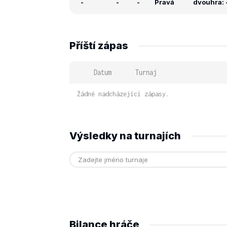
-
-
-
Pravá
dvouhra: -
Příští zápas
Datum
Turnaj
Žádné nadcházející zápasy.
Výsledky na turnajích
Bilance hráče