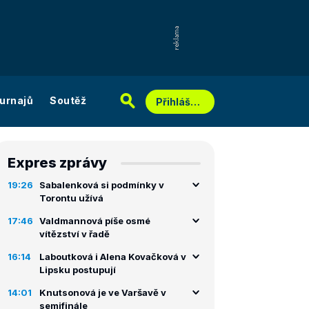
urnajů
Soutěž
Přihlášení
Expres zprávy
19:26
Sabalenková si podmínky v
Torontu užívá
17:46
Valdmannová píše osmé
vítězství v řadě
16:14
Laboutková i Alena Kovačková v
Lipsku postupují
14:01
Knutsonová je ve Varšavě v
semifinále