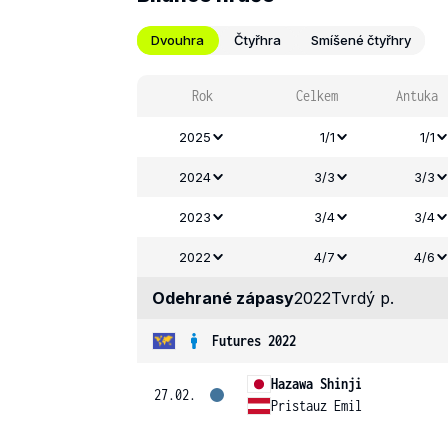
Dvouhra
Čtyřhra
Smíšené čtyřhry
Rok
Celkem
Antuka
2025
1/1
1/1
2024
3/3
3/3
2023
3/4
3/4
2022
4/7
4/6
Odehrané zápasy
2022
Tvrdý p.
Futures 2022
Hazawa Shinji
27.02.
Pristauz Emil