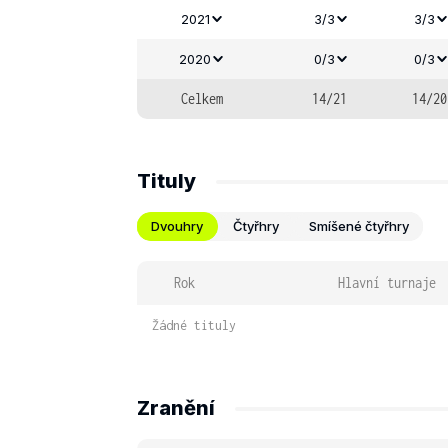
2021
3/3
3/3
2020
0/3
0/3
Celkem
14/21
14/20
Tituly
Dvouhry
Čtyřhry
Smíšené čtyřhry
Rok
Hlavní turnaje
Žádné tituly
Zranění