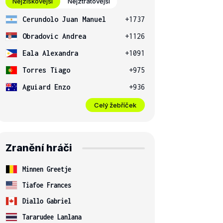
Nejziskovější
Nejztrátovější
Cerundolo Juan Manuel
+1737
Obradovic Andrea
+1126
Eala Alexandra
+1091
Torres Tiago
+975
Aguiard Enzo
+936
Celý žebříček
Zranění hráči
Minnen Greetje
Tiafoe Frances
Diallo Gabriel
Tararudee Lanlana