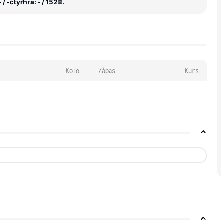
 / -
čtyřhra: - / 1528.
Kolo
Zápas
Kurs