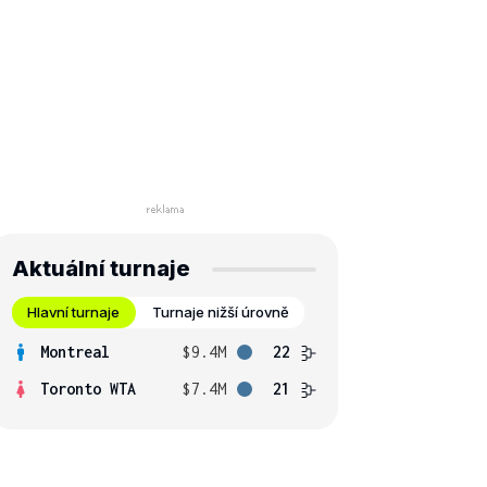
Aktuální turnaje
Hlavní turnaje
Turnaje nižší úrovně
Montreal
$9.4M
22
Toronto WTA
$7.4M
21