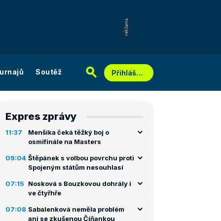
urnajů
Soutěž
Přihlášení
Expres zprávy
11:37
Menšíka čeká těžký boj o
osmifinále na Masters
09:04
Štěpánek s volbou povrchu proti
Spojeným státům nesouhlasí
07:15
Nosková s Bouzkovou dohrály i
ve čtyřhře
07:08
Sabalenková neměla problém
ani se zkušenou Číňankou