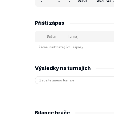
-
-
-
Pravá
dvouhra: -
Příští zápas
Datum
Turnaj
Žádné nadcházející zápasy.
Výsledky na turnajích
Bilance hráče