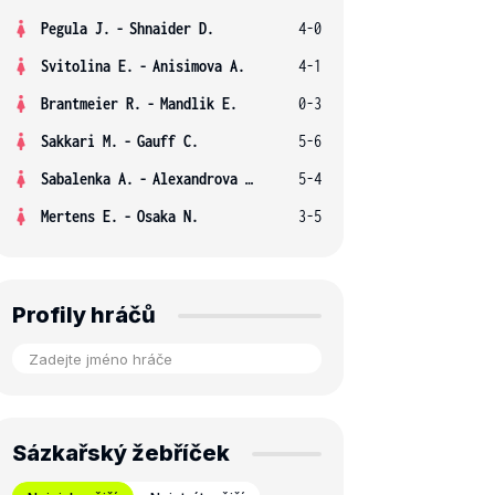
Pegula J.
-
Shnaider D.
4-0
Svitolina E.
-
Anisimova A.
4-1
Brantmeier R.
-
Mandlik E.
0-3
Sakkari M.
-
Gauff C.
5-6
Sabalenka A.
-
Alexandrova E.
5-4
Mertens E.
-
Osaka N.
3-5
Profily hráčů
Sázkařský žebříček