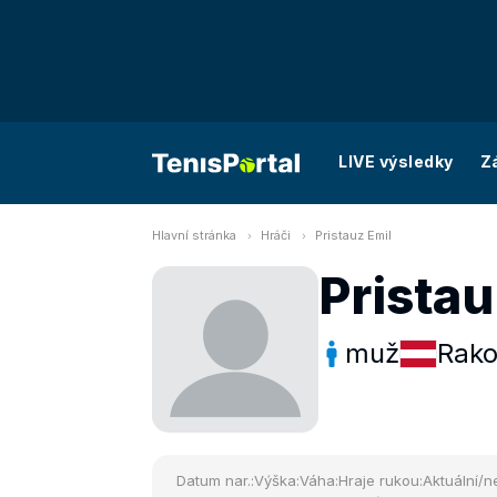
LIVE výsledky
Z
Hlavní stránka
Hráči
Pristauz Emil
Pristau
muž
Rako
Datum nar.:
Výška:
Váha:
Hraje rukou:
Aktuální/ne