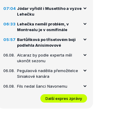
07:04
Jódar vyřídil i Musettiho a vyzve
Lehečku
06:33
Lehečka neměl problém, v
Montrealu je v osmifinále
05:57
Bartůňková po třísetovém boji
podlehla Anisimovové
06.08.
Alcaraz by podle experta měl
ukončit sezonu
06.08.
Pegulaová nadělila přemožitelce
Siniakové kanára
06.08.
Fils nedal šanci Navonemu
Další expres zprávy