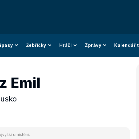
ápasy
Žebříčky
Hráči
Zprávy
Kalendář t
z Emil
usko
jvyšší umístění: