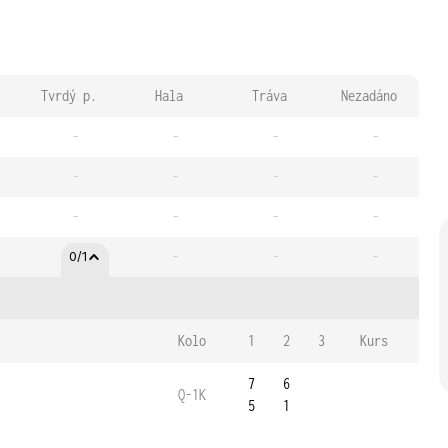
Tvrdý p.
Hala
Tráva
Nezadáno
-
-
-
-
-
-
-
-
-
-
-
-
-
-
-
0/1
Kolo
1
2
3
Kurs
7
6
Q-1K
5
1