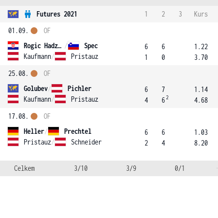
Futures 2021
1
2
3
Kurs
01.09.
OF
Rogic Hadzalic
/
Spec
6
6
1.22
Kaufmann
/
Pristauz
1
0
3.70
25.08.
OF
Golubev
/
Pichler
6
7
1.14
2
Kaufmann
/
Pristauz
4
6
4.68
17.08.
OF
Heller
/
Prechtel
6
6
1.03
Pristauz
/
Schneider
2
4
8.20
Celkem
3/10
3/9
0/1