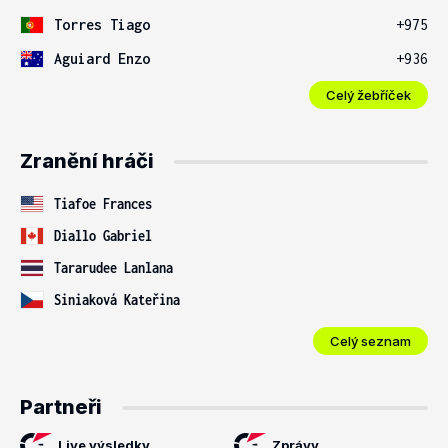
Torres Tiago
+975
Aguiard Enzo
+936
Celý žebříček
Zranění hráči
Tiafoe Frances
Diallo Gabriel
Tararudee Lanlana
Siniaková Kateřina
Celý seznam
Partneři
Live výsledky
Zprávy