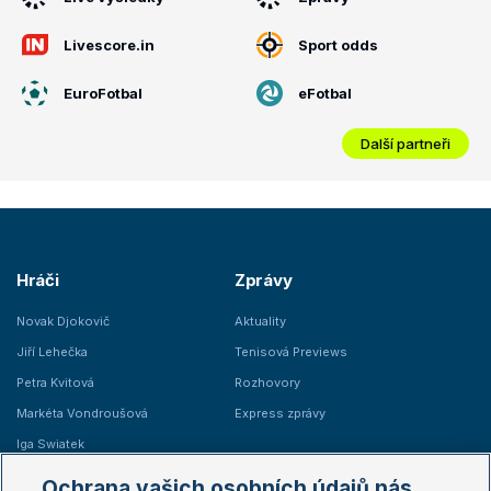
Livescore.in
Sport odds
EuroFotbal
eFotbal
Další partneři
Hráči
Zprávy
Novak Djokovič
Aktuality
Jiří Lehečka
Tenisová Previews
Petra Kvitová
Rozhovory
Markéta Vondroušová
Express zprávy
Iga Swiatek
Marie Bouzková
Ochrana vašich osobních údajů nás