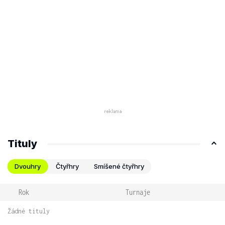
Tituly
Dvouhry
Čtyřhry
Smíšené čtyřhry
Rok
Turnaje
Žádné tituly