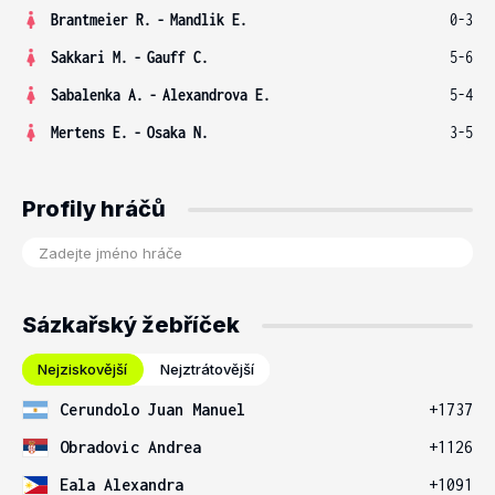
Brantmeier R.
-
Mandlik E.
0-3
Sakkari M.
-
Gauff C.
5-6
Sabalenka A.
-
Alexandrova E.
5-4
Mertens E.
-
Osaka N.
3-5
Profily hráčů
Sázkařský žebříček
Nejziskovější
Nejztrátovější
Cerundolo Juan Manuel
+1737
Obradovic Andrea
+1126
Eala Alexandra
+1091