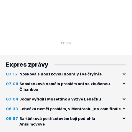
Expres zprávy
07:15
Nosková s Bouzkovou dohrály i ve čtyřhře
07:08
Sabalenková neměla problém ani se zkušenou
Číňankou
07:04
Jódar vyřídil i Musettiho a vyzve Lehečku
06:33
Lehečka neměl problém, v Montrealu je v osmifinále
05:57
Bartůňková po třísetovém boji podlehla
Anisimovové