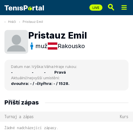
Hráči
Pristauz Emil
Pristauz Emil
muž
Rakousko
Datum nar.:
Výška:
Váha:
Hraje rukou:
-
-
-
Pravá
Aktuální/nejvyšší umístění:
dvouhra: - / -
čtyřhra: - / 1528.
Příští zápas
Turnaj a zápas
Kurs
Žádné nadcházející zápasy.