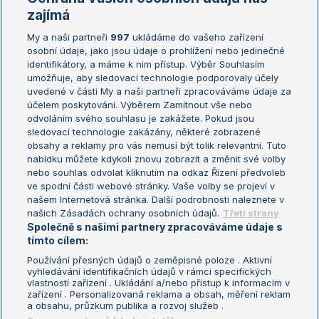
Žebříčky
Kalendář turnajů
zajímá
My a naši partneři
997
ukládáme do vašeho zařízení
Žebříček ATP (muži)
Australian Open
osobní údaje, jako jsou údaje o prohlížení nebo jedinečné
Žebříček WTA (ženy)
French Open
identifikátory, a máme k nim přístup. Výběr Souhlasím
umožňuje, aby sledovací technologie podporovaly účely
Sázkařský žebříček
Wimbledon
uvedené v části My a naši partneři zpracováváme údaje za
US Open
účelem poskytování. Výběrem Zamítnout vše nebo
odvoláním svého souhlasu je zakážete. Pokud jsou
Turnaj mistrů
sledovací technologie zakázány, některé zobrazené
Turnaj mistryň
obsahy a reklamy pro vás nemusí být tolik relevantní. Tuto
Aktualní trendy
nabídku můžete kdykoli znovu zobrazit a změnit své volby
nebo souhlas odvolat kliknutím na odkaz Řízení předvoleb
ve spodní části webové stránky. Vaše volby se projeví v
Fotbalové přestupy
našem Internetová stránka. Další podrobnosti naleznete v
Livesport Daily
našich Zásadách ochrany osobních údajů.
Třetí strany
Společně s našimi partnery zpracováváme údaje s
LS Prague Open
tímto cílem:
Používání přesných údajů o zeměpisné poloze . Aktivní
vyhledávání identifikačních údajů v rámci specifických
vlastností zařízení . Ukládání a/nebo přístup k informacím v
Podmínky užití
Nastavení soukromí
zařízení . Personalizovaná reklama a obsah, měření reklam
GDPR a žurnalistika
Reklama
a obsahu, průzkum publika a rozvoj služeb .
Informace o zpracování osobních
Kontakt