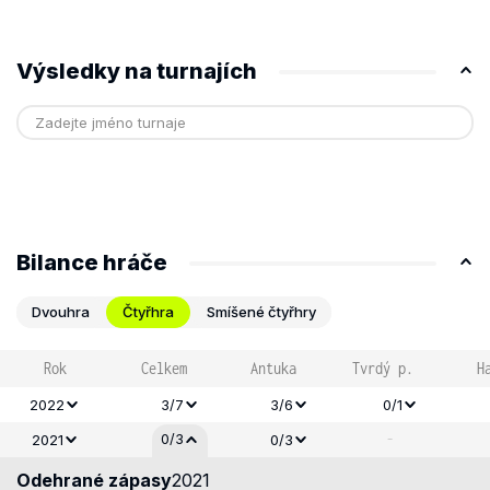
Výsledky na turnajích
Bilance hráče
Dvouhra
Čtyřhra
Smíšené čtyřhry
Rok
Celkem
Antuka
Tvrdý p.
H
2022
3/7
3/6
0/1
-
0/3
2021
0/3
Odehrané zápasy
2021