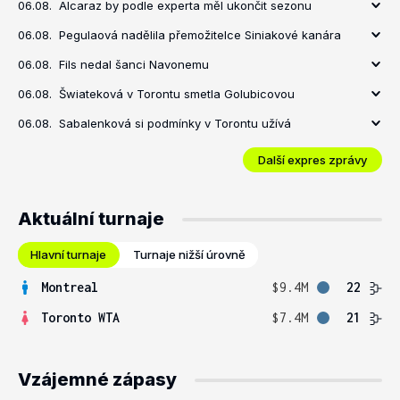
06.08.
Alcaraz by podle experta měl ukončit sezonu
06.08.
Pegulaová nadělila přemožitelce Siniakové kanára
06.08.
Fils nedal šanci Navonemu
06.08.
Šwiateková v Torontu smetla Golubicovou
06.08.
Sabalenková si podmínky v Torontu užívá
Další expres zprávy
Aktuální turnaje
Hlavní turnaje
Turnaje nižší úrovně
Montreal
$9.4M
22
Toronto WTA
$7.4M
21
Vzájemné zápasy