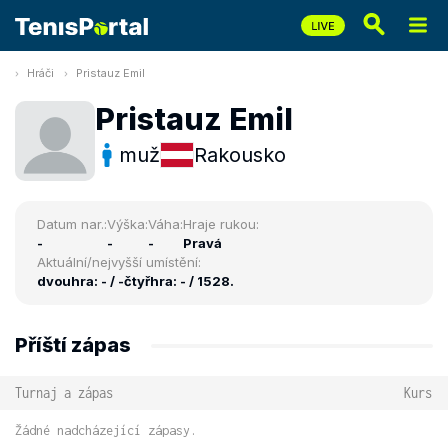
Hráči
Pristauz Emil
Pristauz Emil
muž
Rakousko
Datum nar.:
Výška:
Váha:
Hraje rukou:
-
-
-
Pravá
Aktuální/nejvyšší umístění:
dvouhra: - / -
čtyřhra: - / 1528.
Příští zápas
Turnaj a zápas
Kurs
Žádné nadcházející zápasy.