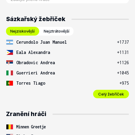
Sázkařský žebříček
Nejziskovější
Nejztrátovější
Cerundolo Juan Manuel
+1737
Eala Alexandra
+1131
Obradovic Andrea
+1126
Guerrieri Andrea
+1045
Torres Tiago
+975
Celý žebříček
Zranění hráči
Minnen Greetje