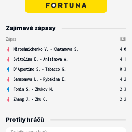
Zajímavé zápasy
Zápas
H2H
Miroshnichenko V.
-
Khatamova S.
4-0
Svitolina E.
-
Anisimova A.
4-1
D'Agostino S.
-
Tabacco G.
0-3
Samsonova L.
-
Rybakina E.
4-2
Fomin S.
-
Zhukov M.
2-3
Zhang J.
-
Zhu C.
2-2
Profily hráčů