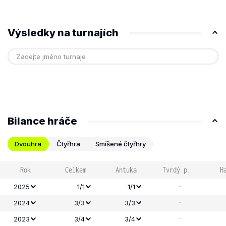
Výsledky na turnajích
Bilance hráče
Dvouhra
Čtyřhra
Smíšené čtyřhry
Rok
Celkem
Antuka
Tvrdý p.
H
-
2025
1/1
1/1
-
2024
3/3
3/3
-
2023
3/4
3/4