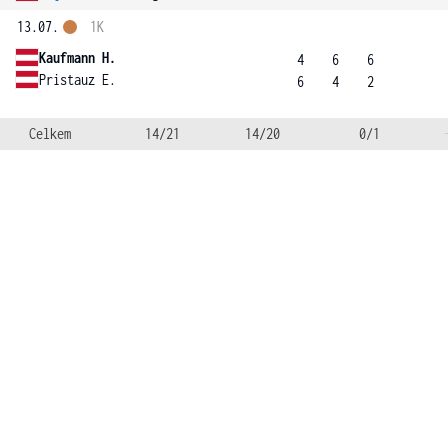
13.07.
1K
Kaufmann H.
4
6
6
Pristauz E.
6
4
2
Celkem
14/21
14/20
0/1