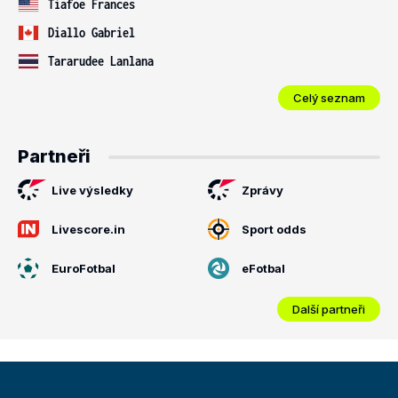
Tiafoe Frances
Diallo Gabriel
Tararudee Lanlana
Celý seznam
Partneři
Live výsledky
Zprávy
Livescore.in
Sport odds
EuroFotbal
eFotbal
Další partneři