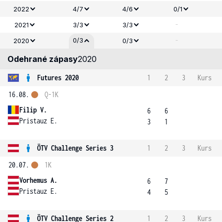
2022
4/7
4/6
0/1
-
2021
3/3
3/3
-
0/3
2020
0/3
Odehrané zápasy
2020
Futures 2020
1
2
3
Kurs
16.08.
Q-1K
Filip V.
6
6
Pristauz E.
3
1
ÖTV Challenge Series 3
1
2
3
Kurs
20.07.
1K
Vorhemus A.
6
7
Pristauz E.
4
5
ÖTV Challenge Series 2
1
2
3
Kurs