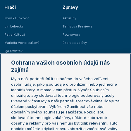
Hráči
Zprávy
Novak Djokovič
Aktuality
Jiří Lehečka
Tenisová Previews
Petra Kvitová
Rozhovory
Markéta Vondroušová
Express zprávy
Iga Swiatek
Marie Bouzková
Ochrana vašich osobních údajů nás
Žebříčky
Kalendář turnajů
zajímá
My a naši partneři
999
ukládáme do vašeho zařízení
Žebříček ATP (muži)
Australian Open
osobní údaje, jako jsou údaje o prohlížení nebo jedinečné
Žebříček WTA (ženy)
French Open
identifikátory, a máme k nim přístup. Výběr Souhlasím
umožňuje, aby sledovací technologie podporovaly účely
Sázkařský žebříček
Wimbledon
uvedené v části My a naši partneři zpracováváme údaje za
US Open
účelem poskytování. Výběrem Zamítnout vše nebo
odvoláním svého souhlasu je zakážete. Pokud jsou
Turnaj mistrů
sledovací technologie zakázány, některé zobrazené
Turnaj mistryň
obsahy a reklamy pro vás nemusí být tolik relevantní. Tuto
Aktualní trendy
nabídku můžete kdykoli znovu zobrazit a změnit své volby