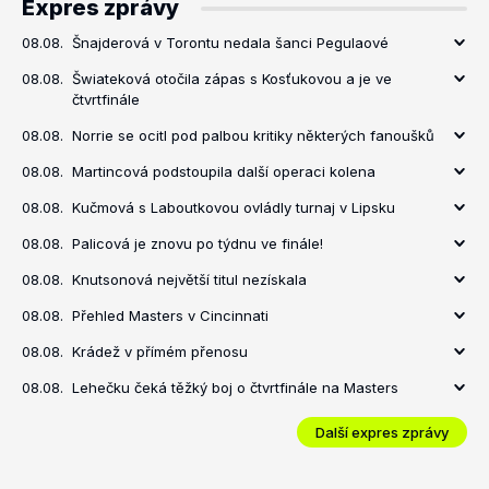
Expres zprávy
08.08.
Šnajderová v Torontu nedala šanci Pegulaové
08.08.
Šwiateková otočila zápas s Kosťukovou a je ve
čtvrtfinále
08.08.
Norrie se ocitl pod palbou kritiky některých fanoušků
08.08.
Martincová podstoupila další operaci kolena
08.08.
Kučmová s Laboutkovou ovládly turnaj v Lipsku
08.08.
Palicová je znovu po týdnu ve finále!
08.08.
Knutsonová největší titul nezískala
08.08.
Přehled Masters v Cincinnati
08.08.
Krádež v přímém přenosu
08.08.
Lehečku čeká těžký boj o čtvrtfinále na Masters
Další expres zprávy