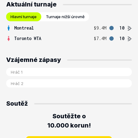
Aktuální turnaje
Hlavní turnaje
Turnaje nižší úrovně
Montreal
$9.4M
10
Toronto WTA
$7.4M
10
Vzájemné zápasy
Soutěž
Soutěžte o
10.000 korun!