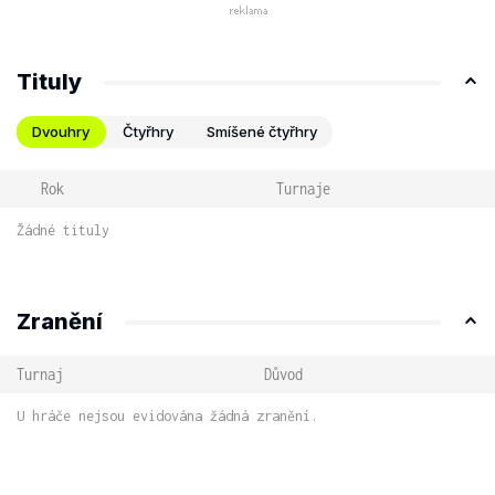
Tituly
Dvouhry
Čtyřhry
Smíšené čtyřhry
Rok
Turnaje
Žádné tituly
Zranění
Turnaj
Důvod
U hráče nejsou evidována žádná zranění.