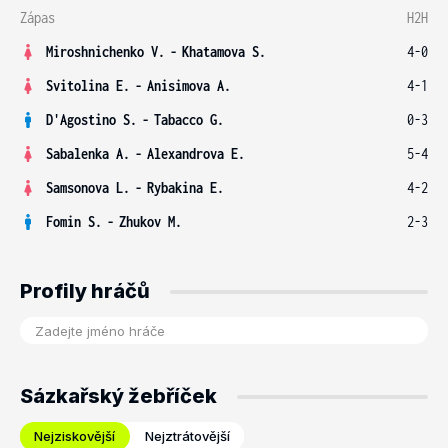
Zápas
H2H
Miroshnichenko V.
-
Khatamova S.
4-0
Svitolina E.
-
Anisimova A.
4-1
D'Agostino S.
-
Tabacco G.
0-3
Sabalenka A.
-
Alexandrova E.
5-4
Samsonova L.
-
Rybakina E.
4-2
Fomin S.
-
Zhukov M.
2-3
Profily hráčů
Sázkařský žebříček
Nejziskovější
Nejztrátovější