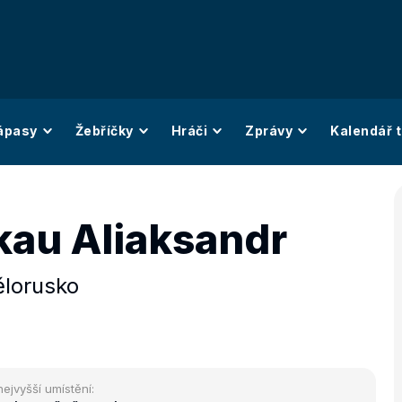
ápasy
Žebříčky
Hráči
Zprávy
Kalendář t
kau Aliaksandr
ělorusko
nejvyšší umístění: