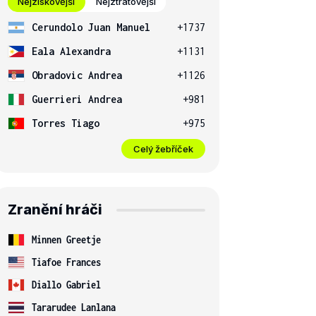
Nejziskovější
Nejztrátovější
Cerundolo Juan Manuel
+1737
Eala Alexandra
+1131
Obradovic Andrea
+1126
Guerrieri Andrea
+981
Torres Tiago
+975
Celý žebříček
Zranění hráči
Minnen Greetje
Tiafoe Frances
Diallo Gabriel
Tararudee Lanlana