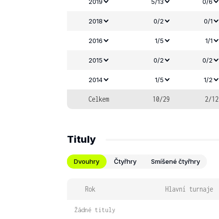
2019
5/13
0/6
2018
0/2
0/1
2016
1/5
1/1
2015
0/2
0/2
2014
1/5
1/2
Celkem
10/29
2/12
Tituly
Dvouhry
Čtyřhry
Smíšené čtyřhry
Rok
Hlavní turnaje
Žádné tituly