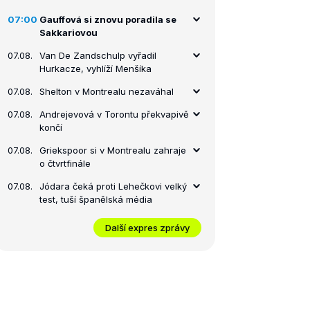
07:00
Gauffová si znovu poradila se
Sakkariovou
07.08.
Van De Zandschulp vyřadil
Hurkacze, vyhlíží Menšíka
07.08.
Shelton v Montrealu nezaváhal
07.08.
Andrejevová v Torontu překvapivě
končí
07.08.
Griekspoor si v Montrealu zahraje
o čtvrtfinále
07.08.
Jódara čeká proti Lehečkovi velký
test, tuší španělská média
Další expres zprávy