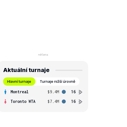
Aktuální turnaje
Hlavní turnaje
Turnaje nižší úrovně
Montreal
$9.4M
16
Toronto WTA
$7.4M
16