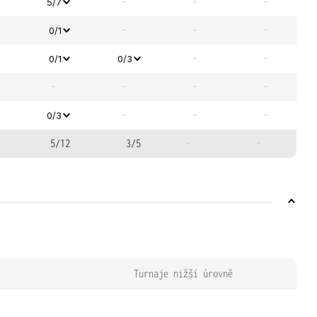
-
-
-
5/7
-
-
-
0/1
-
-
0/1
0/3
-
-
-
-
-
-
-
0/3
5/12
3/5
-
-
Turnaje nižší úrovně