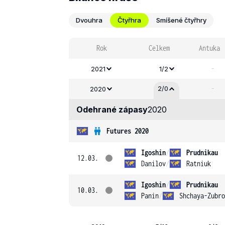
Dvouhra
Čtyřhra
Smíšené čtyřhry
Rok
Celkem
Antuka
-
2021
1/2
-
2/0
2020
Odehrané zápasy
2020
Futures 2020
Igoshin
/
Prudnikau
12.03.
Danilov
/
Ratniuk
Igoshin
/
Prudnikau
10.03.
Panin
/
Shchaya-Zubro