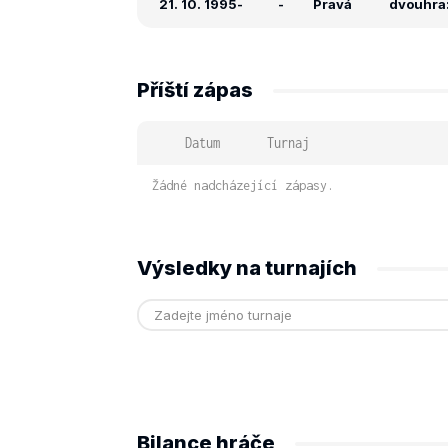
21. 10. 1995
-
-
Pravá
dvouhra:
Příští zápas
Datum
Turnaj
Žádné nadcházející zápasy.
Výsledky na turnajích
Bilance hráče