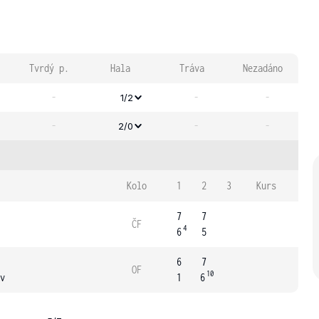
Tvrdý p.
Hala
Tráva
Nezadáno
-
-
-
1/2
-
-
-
2/0
Kolo
1
2
3
Kurs
7
7
ČF
4
6
5
6
7
OF
10
v
1
6