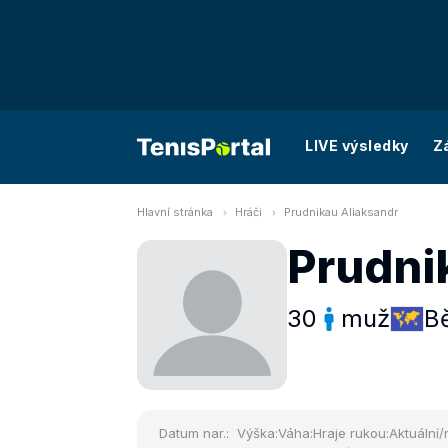
LIVE výsledky
Z
Hlavní stránka
Hráči
Prudnikau Aliaksandr
Prudni
30
muž
B
Datum nar.:
Výška:
Váha:
Hraje rukou:
Aktuální/