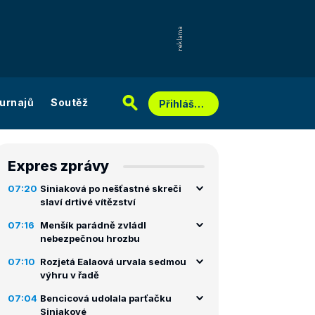
urnajů
Soutěž
Přihlášení
Expres zprávy
07:20
Siniaková po nešťastné skreči
slaví drtivé vítězství
07:16
Menšík parádně zvládl
nebezpečnou hrozbu
07:10
Rozjetá Ealaová urvala sedmou
výhru v řadě
07:04
Bencicová udolala parťačku
Siniakové