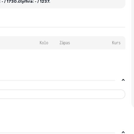
 - / 1730.
čtyřhra: - / 1237.
Kolo
Zápas
Kurs