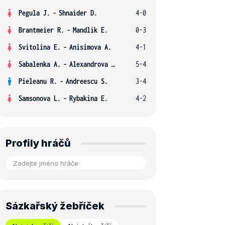
Pegula J.
-
Shnaider D.
4-0
Brantmeier R.
-
Mandlik E.
0-3
Svitolina E.
-
Anisimova A.
4-1
Sabalenka A.
-
Alexandrova E.
5-4
Pieleanu R.
-
Andreescu S.
3-4
Samsonova L.
-
Rybakina E.
4-2
Profily hráčů
Sázkařský žebříček