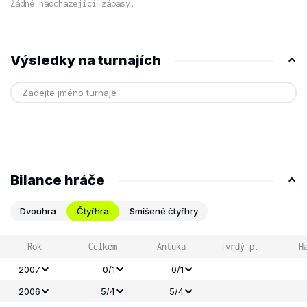
Žádné nadcházející zápasy.
Výsledky na turnajích
Bilance hráče
Dvouhra
Čtyřhra
Smíšené čtyřhry
Rok
Celkem
Antuka
Tvrdý p.
H
-
2007
0/1
0/1
-
2006
5/4
5/4