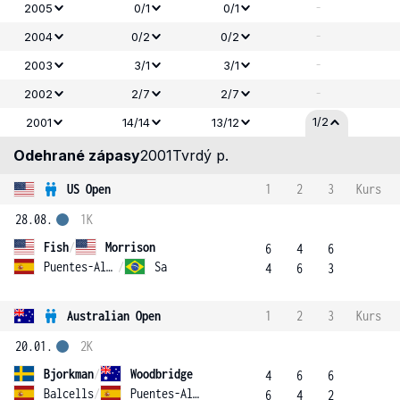
-
2005
0/1
0/1
-
2004
0/2
0/2
-
2003
3/1
3/1
-
2002
2/7
2/7
1/2
2001
14/14
13/12
Odehrané zápasy
2001
Tvrdý p.
US Open
1
2
3
Kurs
28.08.
1K
Fish
/
Morrison
6
4
6
Puentes-Alcaniz
/
Sa
4
6
3
Australian Open
1
2
3
Kurs
20.01.
2K
Bjorkman
/
Woodbridge
4
6
6
Balcells
/
Puentes-Alcaniz
6
4
2