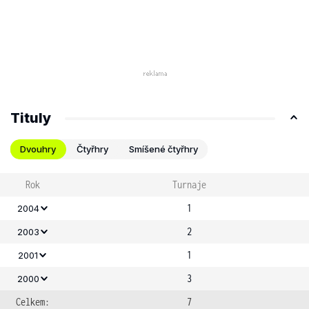
Tituly
Dvouhry
Čtyřhry
Smíšené čtyřhry
Rok
Turnaje
1
2004
2
2003
1
2001
3
2000
Celkem:
7