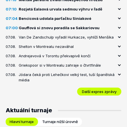
07:10
Rozjetá Ealaová urvala sedmou výhru v řadě
07:04
Bencicová udolala parťačku Siniakové
07:00
Gauffová si znovu poradila se Sakkariovou
07.08.
Van De Zandschulp vyřadil Hurkacze, vyhlíží Menšíka
07.08.
Shelton v Montrealu nezaváhal
07.08.
Andrejevová v Torontu překvapivě končí
07.08.
Griekspoor si v Montrealu zahraje o čtvrtfinále
07.08.
Jódara čeká proti Lehečkovi velký test, tuší španělská
média
Další expres zprávy
Aktuální turnaje
Hlavní turnaje
Turnaje nižší úrovně