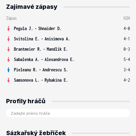
Zajímavé zápasy
Zápas
H2H
Pegula J.
-
Shnaider D.
4-0
Svitolina E.
-
Anisimova A.
4-1
Brantmeier R.
-
Mandlik E.
0-3
Sabalenka A.
-
Alexandrova E.
5-4
Pieleanu R.
-
Andreescu S.
3-4
Samsonova L.
-
Rybakina E.
4-2
Profily hráčů
Sázkařský žebříček