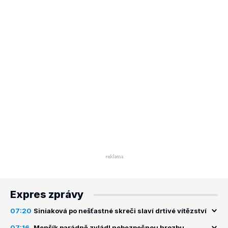
Expres zprávy
07:20
Siniaková po nešťastné skreči slaví drtivé vítězství
07:16
Menšík parádně zvládl nebezpečnou hrozbu