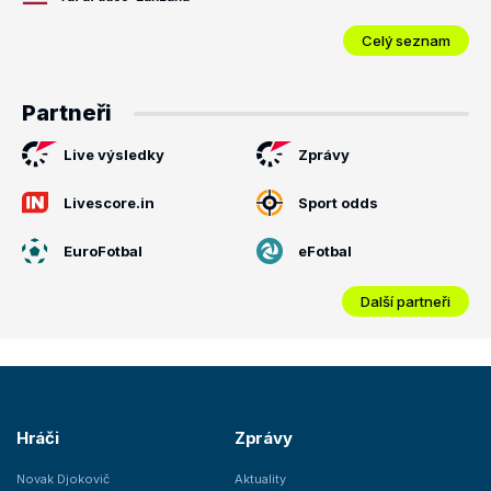
Celý seznam
Partneři
Live výsledky
Zprávy
Livescore.in
Sport odds
EuroFotbal
eFotbal
Další partneři
Hráči
Zprávy
Novak Djokovič
Aktuality