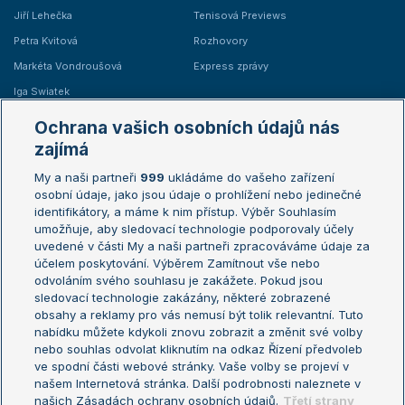
Jiří Lehečka
Tenisová Previews
Petra Kvitová
Rozhovory
Markéta Vondroušová
Express zprávy
Iga Swiatek
Marie Bouzková
Ochrana vašich osobních údajů nás
Žebříčky
Kalendář turnajů
zajímá
My a naši partneři
999
ukládáme do vašeho zařízení
Žebříček ATP (muži)
Australian Open
osobní údaje, jako jsou údaje o prohlížení nebo jedinečné
Žebříček WTA (ženy)
French Open
identifikátory, a máme k nim přístup. Výběr Souhlasím
umožňuje, aby sledovací technologie podporovaly účely
Sázkařský žebříček
Wimbledon
uvedené v části My a naši partneři zpracováváme údaje za
US Open
účelem poskytování. Výběrem Zamítnout vše nebo
odvoláním svého souhlasu je zakážete. Pokud jsou
Turnaj mistrů
sledovací technologie zakázány, některé zobrazené
Turnaj mistryň
obsahy a reklamy pro vás nemusí být tolik relevantní. Tuto
Aktualní trendy
nabídku můžete kdykoli znovu zobrazit a změnit své volby
nebo souhlas odvolat kliknutím na odkaz Řízení předvoleb
ve spodní části webové stránky. Vaše volby se projeví v
Fotbalové přestupy
našem Internetová stránka. Další podrobnosti naleznete v
Livesport Daily
našich Zásadách ochrany osobních údajů.
Třetí strany