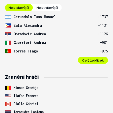
Nejziskovější
Nejztrátovější
Cerundolo Juan Manuel
+1737
Eala Alexandra
+1131
Obradovic Andrea
+1126
Guerrieri Andrea
+981
Torres Tiago
+975
Celý žebříček
Zranění hráči
Minnen Greetje
Tiafoe Frances
Diallo Gabriel
Tararudee Lanlana