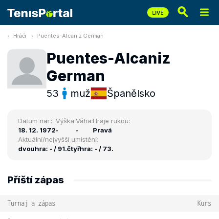
Hráči
Puentes-Alcaniz German
Puentes-Alcaniz
German
53
muž
Španělsko
Datum nar.:
Výška:
Váha:
Hraje rukou:
18. 12. 1972
-
-
Pravá
Aktuální/nejvyšší umístění:
dvouhra: - / 91.
čtyřhra: - / 73.
Příští zápas
Turnaj a zápas
Kurs