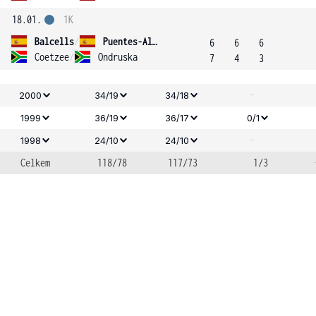
18.01.
1K
Balcells
/
Puentes-Alcaniz
6
6
6
Coetzee
/
Ondruska
7
4
3
-
2000
34/19
34/18
1999
36/19
36/17
0/1
-
1998
24/10
24/10
Celkem
118/78
117/73
1/3