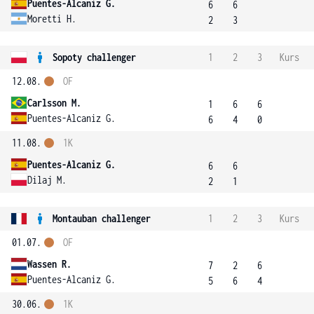
Puentes-Alcaniz G.
6
6
Moretti H.
2
3
Sopoty challenger
1
2
3
Kurs
12.08.
OF
Carlsson M.
1
6
6
Puentes-Alcaniz G.
6
4
0
11.08.
1K
Puentes-Alcaniz G.
6
6
Dilaj M.
2
1
Montauban challenger
1
2
3
Kurs
01.07.
OF
Wassen R.
7
2
6
Puentes-Alcaniz G.
5
6
4
30.06.
1K