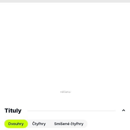
Tituly
Dvouhry
Čtyřhry
Smíšené čtyřhry