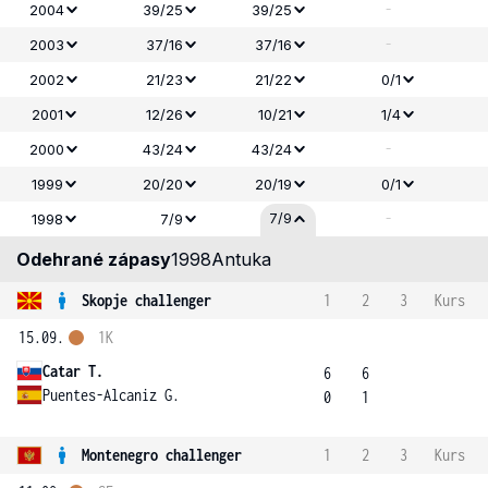
-
2004
39/25
39/25
-
2003
37/16
37/16
2002
21/23
21/22
0/1
2001
12/26
10/21
1/4
-
2000
43/24
43/24
1999
20/20
20/19
0/1
-
7/9
1998
7/9
Odehrané zápasy
1998
Antuka
Skopje challenger
1
2
3
Kurs
15.09.
1K
Catar T.
6
6
Puentes-Alcaniz G.
0
1
Montenegro challenger
1
2
3
Kurs