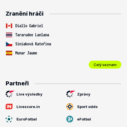
Zranění hráči
Diallo Gabriel
Tararudee Lanlana
Siniaková Kateřina
Munar Jaume
Celý seznam
Partneři
Live výsledky
Zprávy
Livescore.in
Sport odds
EuroFotbal
eFotbal