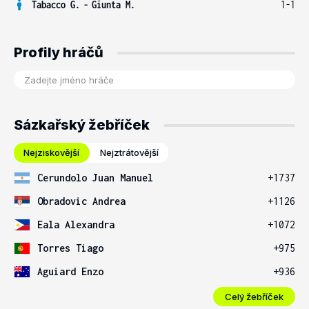
Tabacco G.
-
Giunta M.
1-1
Profily hráčů
Sázkařský žebříček
Nejziskovější
Nejztrátovější
Cerundolo Juan Manuel
+1737
Obradovic Andrea
+1126
Eala Alexandra
+1072
Torres Tiago
+975
Aguiard Enzo
+936
Celý žebříček