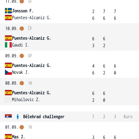
11.09.
SF
Jonsson F.
2
7
7
Puentes-Alcaniz G.
6
6
6
10.09.
ČF
Puentes-Alcaniz G.
6
6
Gaudi I.
3
2
09.09.
OF
Puentes-Alcaniz G.
4
6
6
Novak J.
6
2
0
08.09.
1K
Puentes-Alcaniz G.
6
6
Mihailovic Z.
2
0
Bělehrad challenger
1
2
3
Kurs
01.09.
1K
Mas J.
3
6
6