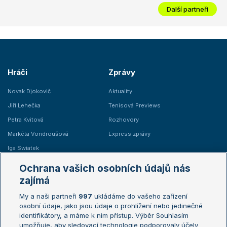
Další partneři
Hráči
Zprávy
Novak Djokovič
Aktuality
Jiří Lehečka
Tenisová Previews
Petra Kvitová
Rozhovory
Markéta Vondroušová
Express zprávy
Iga Swiatek
Marie Bouzková
Ochrana vašich osobních údajů nás
Žebříčky
Kalendář turnajů
zajímá
My a naši partneři
997
ukládáme do vašeho zařízení
Žebříček ATP (muži)
Australian Open
osobní údaje, jako jsou údaje o prohlížení nebo jedinečné
Žebříček WTA (ženy)
French Open
identifikátory, a máme k nim přístup. Výběr Souhlasím
umožňuje, aby sledovací technologie podporovaly účely
Sázkařský žebříček
Wimbledon