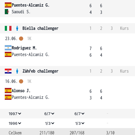
Puentes-Alcaniz G.
6
6
Saoudi S.
4
3
Biella challenger
1
2
3
Kurs
23.06.
1K
Rodriguez M.
7
6
Puentes-Alcaniz G.
6
4
Záhřeb challenger
1
2
3
Kurs
16.06.
1K
Alonso J.
6
6
Puentes-Alcaniz G.
3
4
-
1997
6/7
6/7
-
1996
1/3
1/3
Celkem
211/180
207/168
3/10