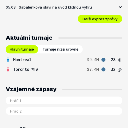
05.08.
Sabalenková slaví na úvod klidnou výhru
Další expres zprávy
Aktuální turnaje
Hlavní turnaje
Turnaje nižší úrovně
Montreal
$9.4M
28
Toronto WTA
$7.4M
32
Vzájemné zápasy