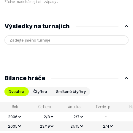
Žádné nadcházející zápasy.
Výsledky na turnajích
Bilance hráče
Dvouhra
Čtyřhra
Smíšené čtyřhry
Rok
Celkem
Antuka
Tvrdý p.
H
-
2006
2/8
2/7
2005
23/19
21/15
2/4