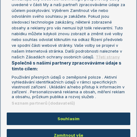
uvedené v části My a naši partneři zpracováváme údaje za
US Open
účelem poskytování. Výběrem Zamítnout vše nebo
odvoláním svého souhlasu je zakážete. Pokud jsou
Turnaj mistrů
sledovací technologie zakázány, některé zobrazené
Turnaj mistryň
obsahy a reklamy pro vás nemusí být tolik relevantní. Tuto
Aktualní trendy
nabídku můžete kdykoli znovu zobrazit a změnit své volby
nebo souhlas odvolat kliknutím na odkaz Řízení předvoleb
ve spodní části webové stránky. Vaše volby se projeví v
Fotbalové přestupy
našem Internetová stránka. Další podrobnosti naleznete v
Livesport Daily
našich Zásadách ochrany osobních údajů.
Třetí strany
Společně s našimi partnery zpracováváme údaje s
LS Prague Open
tímto cílem:
Používání přesných údajů o zeměpisné poloze . Aktivní
vyhledávání identifikačních údajů v rámci specifických
vlastností zařízení . Ukládání a/nebo přístup k informacím v
Podmínky užití
Nastavení soukromí
zařízení . Personalizovaná reklama a obsah, měření reklam
GDPR a žurnalistika
Reklama
a obsahu, průzkum publika a rozvoj služeb .
Informace o zpracování osobních
Kontakt
Seznam partnerů (dodavatelů)
údajů
Tiráž
Souhlasím
Copyright © 2008-2026 TenisPortal.cz. Využíváme zpravodajství ČTK.
Zamítnout vše