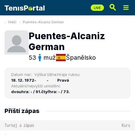
Hráči
Puentes-Alcaniz German
Puentes-Alcaniz
German
53
muž
Španělsko
Datum nar.:
Výška:
Váha:
Hraje rukou:
18. 12. 1972
-
-
Pravá
Aktuální/nejvyšší umístění:
dvouhra: - / 91.
čtyřhra: - / 73.
Příští zápas
Turnaj a zápas
Kurs