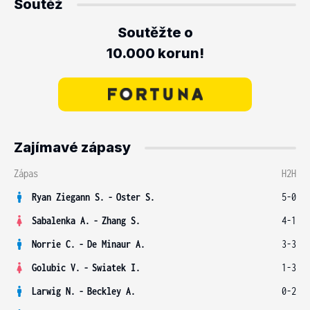
Soutěž
Soutěžte o
10.000 korun!
Zajímavé zápasy
Zápas
H2H
Ryan Ziegann S.
-
Oster S.
5-0
Sabalenka A.
-
Zhang S.
4-1
Norrie C.
-
De Minaur A.
3-3
Golubic V.
-
Swiatek I.
1-3
Larwig N.
-
Beckley A.
0-2