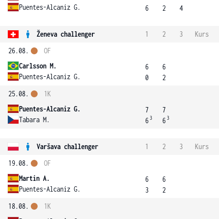
Puentes-Alcaniz G.
6
2
4
Ženeva challenger
1
2
3
Kurs
26.08.
OF
Carlsson M.
6
6
Puentes-Alcaniz G.
0
2
25.08.
1K
Puentes-Alcaniz G.
7
7
3
3
Tabara M.
6
6
Varšava challenger
1
2
3
Kurs
19.08.
OF
Martin A.
6
6
Puentes-Alcaniz G.
3
2
18.08.
1K