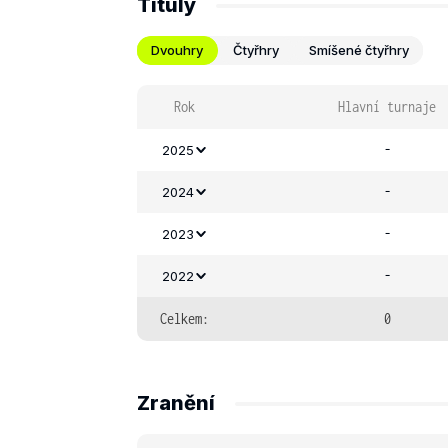
Tituly
Dvouhry
Čtyřhry
Smíšené čtyřhry
Rok
Hlavní turnaje
-
2025
-
2024
-
2023
-
2022
Celkem:
0
Zranění