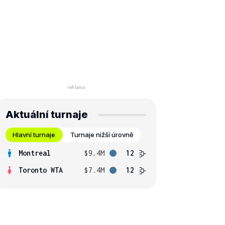
Aktuální turnaje
Hlavní turnaje
Turnaje nižší úrovně
Montreal
$9.4M
12
Toronto WTA
$7.4M
12