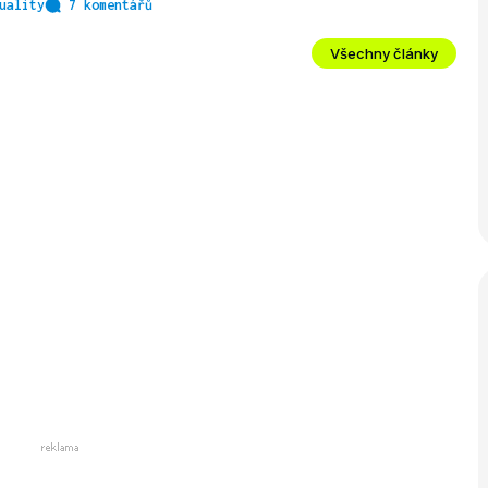
uality
7 komentářů
Všechny články