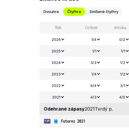
Dvouhra
Čtyřhra
Smíšené čtyřhry
Rok
Celkem
Antuka
2026
1/4
0/2
2025
1/1
1/1
2024
3/3
1/2
2023
1/4
1/2
2022
6/4
3/1
2021
4/3
4/0
Odehrané zápasy
2021
Tvrdý p.
Futures 2021