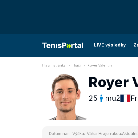
LIVE výsledky
Z
Hlavní stránka
Hráči
Royer Valentin
Royer 
25
muž
Fr
Datum nar.:
Výška:
Váha:
Hraje rukou:
Aktuální