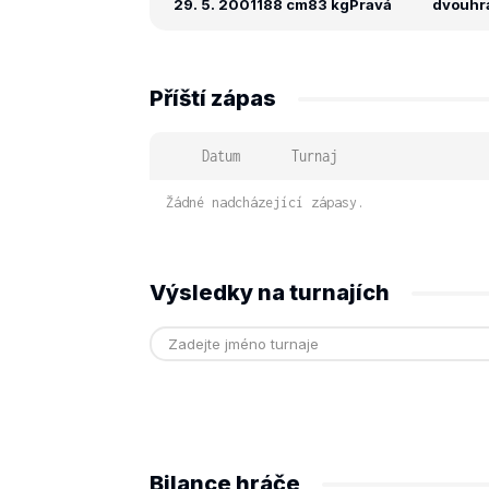
29. 5. 2001
188 cm
83 kg
Pravá
dvouhra
Příští zápas
Datum
Turnaj
Žádné nadcházející zápasy.
Výsledky na turnajích
Bilance hráče