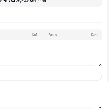
: 78. / 54.
čtyřhra: 591. / 589.
Kolo
Zápas
Kurs