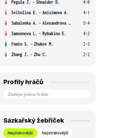
Pegula J.
-
Shnaider D.
4-0
Svitolina E.
-
Anisimova A.
4-1
Sabalenka A.
-
Alexandrova E.
5-4
Samsonova L.
-
Rybakina E.
4-2
Fomin S.
-
Zhukov M.
2-3
Zhang J.
-
Zhu C.
2-2
Profily hráčů
Sázkařský žebříček
Nejziskovější
Nejztrátovější