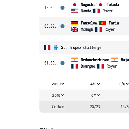
Noguchi
/
Tokuda
16.09.
Nanda
/
Royer
Fanselow
/
Faria
08.09.
McHugh
/
Royer
St. Tropez challenger
Nedunchezhiyan
/
Raja
01.09.
Bourgue
/
Royer
2020
4/3
3/0
-
2019
0/1
Celkem
20/23
13/8