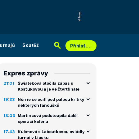
urnajů
Soutěž
Přihlášení
Expres zprávy
21:01
Šwiateková otočila zápas s
Kosťukovou a je ve čtvrtfinále
19:33
Norrie se ocitl pod palbou kritiky
některých fanoušků
18:03
Martincová podstoupila další
operaci kolena
17:43
Kučmová s Laboutkovou ovládly
turnaj v Lipsku