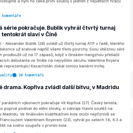
ostupně a nyní ho čeká první souboj s jedním z největších hráčů
 komentáře
série pokračuje. Bublik vyhrál čtvrtý turnaj
 tentokrát slaví v Číně
Alexander Bublik (28) ovládl už čtvrtý turnaj ATP v řadě, kterého
 dokonce už kraloval napříč všemi třemi povrchy. Svou vítěznou sérii
h prodloužil už na 17 zápasů, když v čínském Hangzhou přetlačil
acích debutanta ve finále na nejvyšším okruhu Valentina Royera
ák reprezentující Kazachstán získal osmou kariérní trofej.
uality
20 komentářů
 drama. Kopřiva zvládl další bitvu, v Madridu
parádních výkonech pokračuje Vít Kopřiva (27). Český tenista,
o poprvé podíval do elitní stovky, si zahraje hlavní soutěž na
v Madridu. Ve finálovém kvalifikačním kole otočil nepříznivě se
 s Francouzem Valentinem Royerem (23), vyhrál po setech 1:6, 6:3 a
ěšit na svého soupeře v prvním kole.