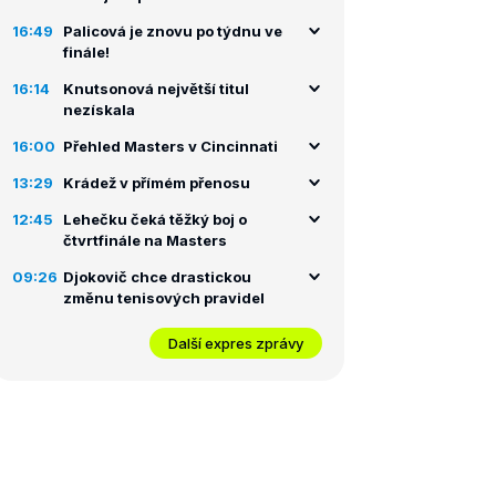
16:49
Palicová je znovu po týdnu ve
finále!
16:14
Knutsonová největší titul
nezískala
16:00
Přehled Masters v Cincinnati
13:29
Krádež v přímém přenosu
12:45
Lehečku čeká těžký boj o
čtvrtfinále na Masters
09:26
Djokovič chce drastickou
změnu tenisových pravidel
Další expres zprávy