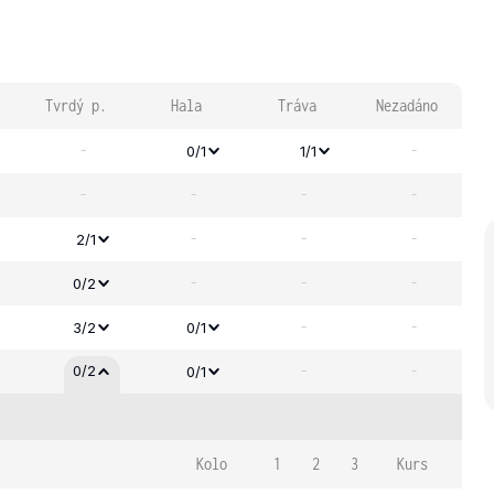
Tvrdý p.
Hala
Tráva
Nezadáno
-
-
0/1
1/1
-
-
-
-
-
-
-
2/1
-
-
-
0/2
-
-
3/2
0/1
-
-
0/2
0/1
Kolo
1
2
3
Kurs