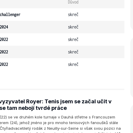
Důvod
challenger
skreč
2024
skreč
2022
skreč
2022
skreč
2022
skreč
yzyvatel Royer: Tenis jsem se začal učit v
 se tam nebojí tvrdé práce
(22) se ve druhém kole turnaje v Dauhá střetne s Francouzem
erem (24), jehož jméno je pro mnoho tenisových fanoušků stále
tyřiadvacetiletý rodák z Neuilly-sur-Seine si však svou pozici na