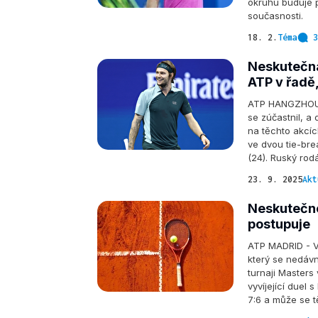
okruhu buduje p
současnosti.
18. 2.
Téma
3
Neskutečná 
ATP v řadě,
ATP HANGZHOU - 
se zúčastnil, a
na těchto akcíc
ve dvou tie-bre
(24). Ruský rod
23. 9. 2025
Akt
Neskutečné
postupuje
ATP MADRID - V 
který se nedávn
turnaji Masters 
vyvíjející duel
7:6 a může se t