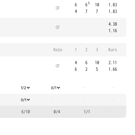
5
6
6
10
1.83
OF
4
7
7
1.83
4.38
OF
1.16
Kolo
1
2
3
Kurs
4
6
10
2.11
OF
6
2
5
1.66
-
-
1/2
0/1
-
-
-
0/1
6/10
0/4
1/1
-