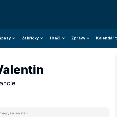
ápasy
Žebříčky
Hráči
Zprávy
Kalendář t
Valentin
ancie
/nejvyšší umístění: