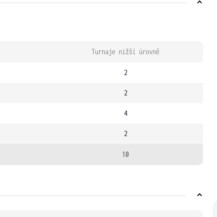
Turnaje nižší úrovně
2
2
4
2
10