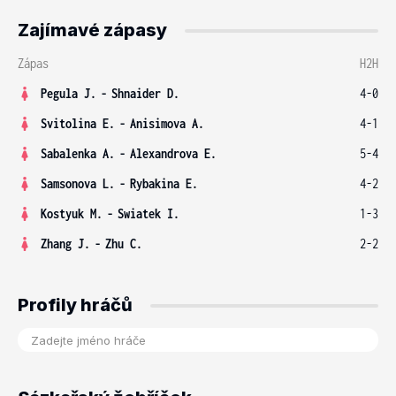
Zajímavé zápasy
Zápas
H2H
Pegula J.
-
Shnaider D.
4-0
Svitolina E.
-
Anisimova A.
4-1
Sabalenka A.
-
Alexandrova E.
5-4
Samsonova L.
-
Rybakina E.
4-2
Kostyuk M.
-
Swiatek I.
1-3
Zhang J.
-
Zhu C.
2-2
Profily hráčů