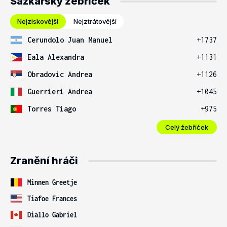
Sázkařský žebříček
Nejziskovější
Nejztrátovější
Cerundolo Juan Manuel
+1737
Eala Alexandra
+1131
Obradovic Andrea
+1126
Guerrieri Andrea
+1045
Torres Tiago
+975
Celý žebříček
Zranění hráči
Minnen Greetje
Tiafoe Frances
Diallo Gabriel