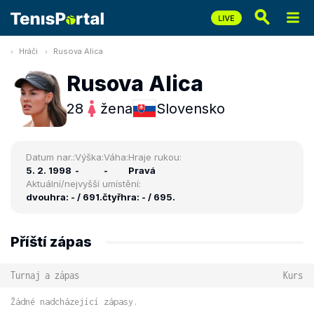
Hráči
Rusova Alica
Rusova Alica
28
žena
Slovensko
Datum nar.:
Výška:
Váha:
Hraje rukou:
5. 2. 1998
-
-
Pravá
Aktuální/nejvyšší umístění:
dvouhra: - / 691.
čtyřhra: - / 695.
Příští zápas
Turnaj a zápas
Kurs
Žádné nadcházející zápasy.