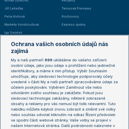
Novak Djokovič
Aktuality
Jiří Lehečka
Tenisová Previews
Petra Kvitová
Rozhovory
Markéta Vondroušová
Express zprávy
Iga Swiatek
Marie Bouzková
Ochrana vašich osobních údajů nás
Žebříčky
Kalendář turnajů
zajímá
My a naši partneři
999
ukládáme do vašeho zařízení
Žebříček ATP (muži)
Australian Open
osobní údaje, jako jsou údaje o prohlížení nebo jedinečné
Žebříček WTA (ženy)
French Open
identifikátory, a máme k nim přístup. Výběr Souhlasím
umožňuje, aby sledovací technologie podporovaly účely
Sázkařský žebříček
Wimbledon
uvedené v části My a naši partneři zpracováváme údaje za
US Open
účelem poskytování. Výběrem Zamítnout vše nebo
odvoláním svého souhlasu je zakážete. Pokud jsou
Turnaj mistrů
sledovací technologie zakázány, některé zobrazené
Turnaj mistryň
obsahy a reklamy pro vás nemusí být tolik relevantní. Tuto
Aktualní trendy
nabídku můžete kdykoli znovu zobrazit a změnit své volby
nebo souhlas odvolat kliknutím na odkaz Řízení předvoleb
ve spodní části webové stránky. Vaše volby se projeví v
Fotbalové přestupy
našem Internetová stránka. Další podrobnosti naleznete v
Livesport Daily