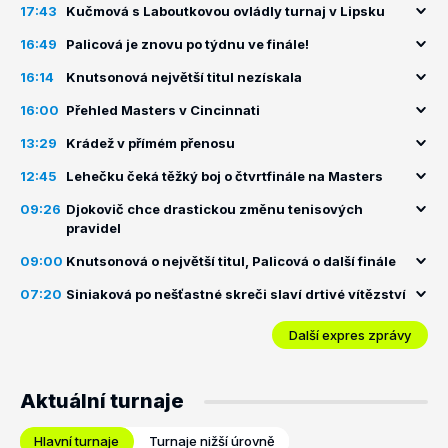
17:43
Kučmová s Laboutkovou ovládly turnaj v Lipsku
16:49
Palicová je znovu po týdnu ve finále!
16:14
Knutsonová největší titul nezískala
16:00
Přehled Masters v Cincinnati
13:29
Krádež v přímém přenosu
12:45
Lehečku čeká těžký boj o čtvrtfinále na Masters
09:26
Djokovič chce drastickou změnu tenisových
pravidel
09:00
Knutsonová o největší titul, Palicová o další finále
07:20
Siniaková po nešťastné skreči slaví drtivé vítězství
Další expres zprávy
Aktuální turnaje
Hlavní turnaje
Turnaje nižší úrovně