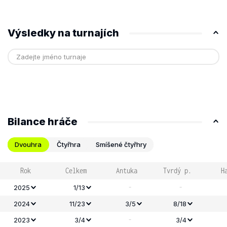
Výsledky na turnajích
Bilance hráče
Dvouhra
Čtyřhra
Smíšené čtyřhry
Rok
Celkem
Antuka
Tvrdý p.
H
-
-
2025
1/13
2024
11/23
3/5
8/18
-
2023
3/4
3/4