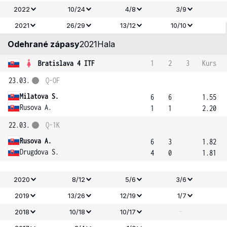
2022
10/24
4/8
3/9
2021
26/29
13/12
10/10
Odehrané zápasy
2021
Hala
Bratislava 4 ITF
1
2
3
Kurs
23.03.
Q-OF
Milatova S.
6
6
1.55
Rusova A.
1
1
2.20
22.03.
Q-1K
Rusova A.
6
3
1.82
Drugdova S.
4
0
1.81
2020
8/12
5/6
3/6
2019
13/26
12/19
1/7
-
2018
10/18
10/17