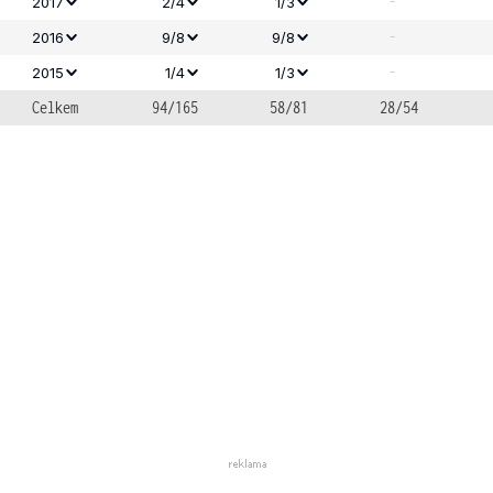
-
2017
2/4
1/3
-
2016
9/8
9/8
-
2015
1/4
1/3
Celkem
94/165
58/81
28/54