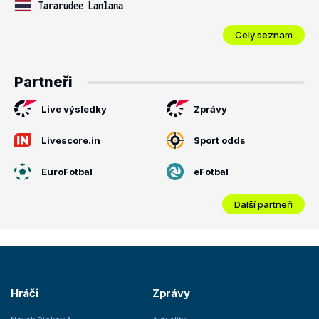
Tararudee Lanlana
Celý seznam
Partneři
Live výsledky
Zprávy
Livescore.in
Sport odds
EuroFotbal
eFotbal
Další partneři
Hráči
Zprávy