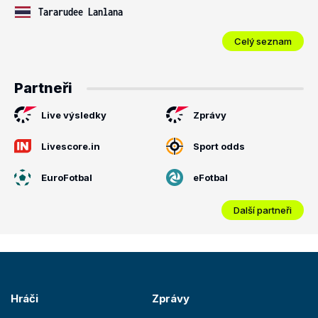
Tararudee Lanlana
Celý seznam
Partneři
Live výsledky
Zprávy
Livescore.in
Sport odds
EuroFotbal
eFotbal
Další partneři
Hráči
Zprávy