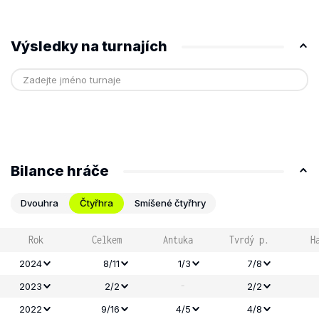
Výsledky na turnajích
Bilance hráče
Dvouhra
Čtyřhra
Smíšené čtyřhry
Rok
Celkem
Antuka
Tvrdý p.
H
2024
8/11
1/3
7/8
-
2023
2/2
2/2
2022
9/16
4/5
4/8