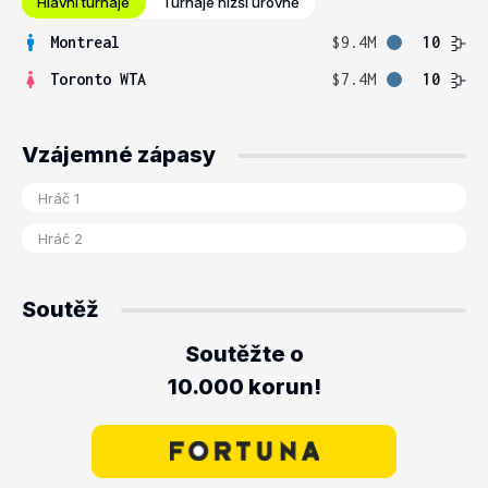
Hlavní turnaje
Turnaje nižší úrovně
Montreal
$9.4M
10
Toronto WTA
$7.4M
10
Vzájemné zápasy
Soutěž
Soutěžte o
10.000 korun!