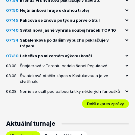
07:54
Brenda Fruhvirtová pokračuje v návratu
07:50
Hejtmánková hraje o druhou trofej
07:45
Palicová se znovu po týdnu porve o titul
07:40
Svitolinová jasně vyhrála souboj hráček TOP 10
07:34
Sabalenková po dalším výbuchu pokračuje v
trápení
07:30
Lehečka po mizerném výkonu končí
08.08.
Šnajderová v Torontu nedala šanci Pegulaové
08.08.
Šwiateková otočila zápas s Kosťukovou a je ve
čtvrtfinále
08.08.
Norrie se ocitl pod palbou kritiky některých fanoušků
Další expres zprávy
Aktuální turnaje