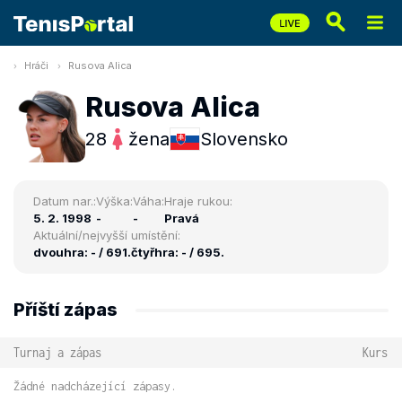
Hráči
Rusova Alica
Rusova Alica
28
žena
Slovensko
Datum nar.:
Výška:
Váha:
Hraje rukou:
5. 2. 1998
-
-
Pravá
Aktuální/nejvyšší umístění:
dvouhra: - / 691.
čtyřhra: - / 695.
Příští zápas
Turnaj a zápas
Kurs
Žádné nadcházející zápasy.