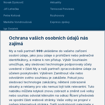
Novak Djokovič
Aktuality
Jiří Lehečka
Tenisová Previews
Petra Kvitová
Rozhovory
Markéta Vondroušová
Express zprávy
Iga Swiatek
Marie Bouzková
Ochrana vašich osobních údajů nás
Žebříčky
Kalendář turnajů
zajímá
My a naši partneři
999
ukládáme do vašeho zařízení
Žebříček ATP (muži)
Australian Open
osobní údaje, jako jsou údaje o prohlížení nebo jedinečné
Žebříček WTA (ženy)
French Open
identifikátory, a máme k nim přístup. Výběr Souhlasím
umožňuje, aby sledovací technologie podporovaly účely
Sázkařský žebříček
Wimbledon
uvedené v části My a naši partneři zpracováváme údaje za
US Open
účelem poskytování. Výběrem Zamítnout vše nebo
odvoláním svého souhlasu je zakážete. Pokud jsou
Turnaj mistrů
sledovací technologie zakázány, některé zobrazené
Turnaj mistryň
obsahy a reklamy pro vás nemusí být tolik relevantní. Tuto
Aktualní trendy
nabídku můžete kdykoli znovu zobrazit a změnit své volby
nebo souhlas odvolat kliknutím na odkaz Řízení předvoleb
ve spodní části webové stránky. Vaše volby se projeví v
Fotbalové přestupy
našem Internetová stránka. Další podrobnosti naleznete v