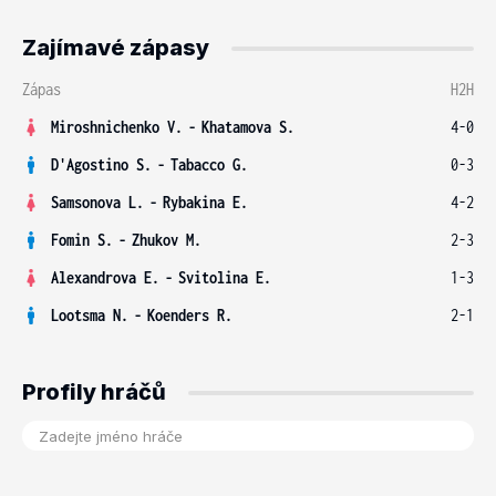
Zajímavé zápasy
Zápas
H2H
Miroshnichenko V.
-
Khatamova S.
4-0
D'Agostino S.
-
Tabacco G.
0-3
Samsonova L.
-
Rybakina E.
4-2
Fomin S.
-
Zhukov M.
2-3
Alexandrova E.
-
Svitolina E.
1-3
Lootsma N.
-
Koenders R.
2-1
Profily hráčů