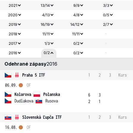
2021
13/14
9/9
3/3
2020
4/13
4/8
0/5
2019
16/19
14/12
2/7
-
2018
11/11
11/11
-
2017
1/3
0/2
-
0/2
2016
0/2
Odehrané zápasy
2016
Praha 5 ITF
1
2
3
Kurs
06.09.
OF
Kolarova
/
Polanska
6
3
Dudlakova
/
Rusova
2
1
Slovenská Ľupča ITF
1
2
3
Kurs
16.08.
OF