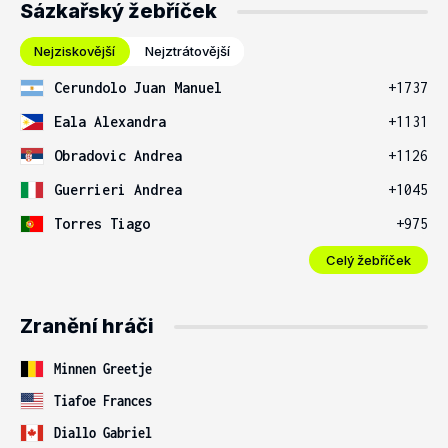
Sázkařský žebříček
Nejziskovější
Nejztrátovější
Cerundolo Juan Manuel
+1737
Eala Alexandra
+1131
Obradovic Andrea
+1126
Guerrieri Andrea
+1045
Torres Tiago
+975
Celý žebříček
Zranění hráči
Minnen Greetje
Tiafoe Frances
Diallo Gabriel