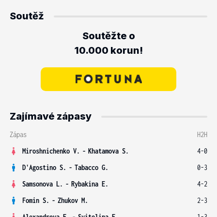
Soutěž
Soutěžte o
10.000 korun!
Zajímavé zápasy
Zápas
H2H
Miroshnichenko V.
-
Khatamova S.
4-0
D'Agostino S.
-
Tabacco G.
0-3
Samsonova L.
-
Rybakina E.
4-2
Fomin S.
-
Zhukov M.
2-3
Alexandrova E.
-
Svitolina E.
1-3