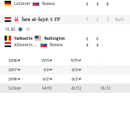
Lutzeier
/
Rusova
6
4
8
Šarm aš-Šajch 5 ITF
1
2
3
Kurs
19.02.
OF
Vanhoutte
/
Washington
6
6
Alhussein Abdel Aziz
/
Rusova
4
4
-
2018
11/11
11/11
-
2017
1/3
0/2
-
2016
0/2
0/2
Celkem
64/91
43/52
18/33