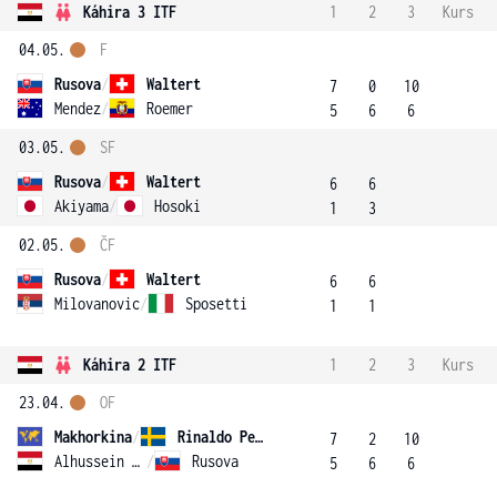
Káhira 3 ITF
1
2
3
Kurs
04.05.
F
Rusova
/
Waltert
7
0
10
Mendez
/
Roemer
5
6
6
03.05.
SF
Rusova
/
Waltert
6
6
Akiyama
/
Hosoki
1
3
02.05.
ČF
Rusova
/
Waltert
6
6
Milovanovic
/
Sposetti
1
1
Káhira 2 ITF
1
2
3
Kurs
23.04.
OF
Makhorkina
/
Rinaldo Persson
7
2
10
Alhussein Abdel Aziz
/
Rusova
5
6
6