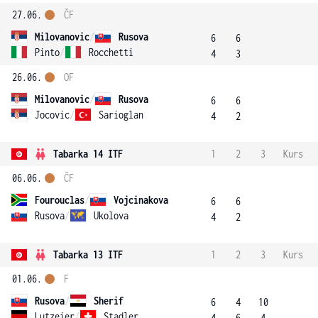
27.06.
ČF
Milovanovic
/
Rusova
6
6
Pinto
/
Rocchetti
4
3
26.06.
OF
Milovanovic
/
Rusova
6
6
Jocovic
/
Sarioglan
4
2
Tabarka 14 ITF
1
2
3
Kurs
06.06.
ČF
Fourouclas
/
Vojcinakova
6
6
Rusova
/
Ukolova
4
2
Tabarka 13 ITF
1
2
3
Kurs
01.06.
F
Rusova
/
Sherif
6
4
10
Lutzeier
/
Stadler
4
6
4