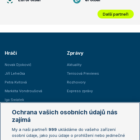
Další partneři
Hráči
Zprávy
Novak Djokovič
Aktuality
Jiří Lehečka
Tenisová Previews
Petra Kvitová
Rozhovory
Markéta Vondroušová
Express zprávy
Iga Swiatek
Marie Bouzková
Ochrana vašich osobních údajů nás
Žebříčky
Kalendář turnajů
zajímá
My a naši partneři
999
ukládáme do vašeho zařízení
Žebříček ATP (muži)
Australian Open
osobní údaje, jako jsou údaje o prohlížení nebo jedinečné
Žebříček WTA (ženy)
French Open