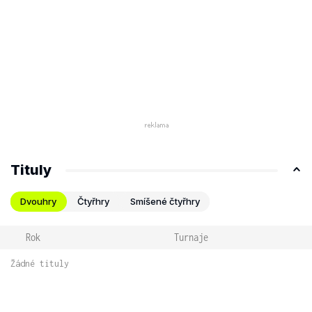
Tituly
Dvouhry
Čtyřhry
Smíšené čtyřhry
Rok
Turnaje
Žádné tituly