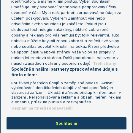
identifikátory, a máme k nim přístup. Výběr Souhlasím
umožňuje, aby sledovací technologie podporovaly účely
Sázkařský žebříček
Wimbledon
uvedené v části My a naši partneři zpracováváme údaje za
US Open
účelem poskytování. Výběrem Zamítnout vše nebo
odvoláním svého souhlasu je zakážete. Pokud jsou
Turnaj mistrů
sledovací technologie zakázány, některé zobrazené
Turnaj mistryň
obsahy a reklamy pro vás nemusí být tolik relevantní. Tuto
Aktualní trendy
nabídku můžete kdykoli znovu zobrazit a změnit své volby
nebo souhlas odvolat kliknutím na odkaz Řízení předvoleb
ve spodní části webové stránky. Vaše volby se projeví v
Fotbalové přestupy
našem Internetová stránka. Další podrobnosti naleznete v
Livesport Daily
našich Zásadách ochrany osobních údajů.
Třetí strany
Společně s našimi partnery zpracováváme údaje s
LS Prague Open
tímto cílem:
Používání přesných údajů o zeměpisné poloze . Aktivní
vyhledávání identifikačních údajů v rámci specifických
vlastností zařízení . Ukládání a/nebo přístup k informacím v
Podmínky užití
Nastavení soukromí
zařízení . Personalizovaná reklama a obsah, měření reklam
GDPR a žurnalistika
Reklama
a obsahu, průzkum publika a rozvoj služeb .
Informace o zpracování osobních
Kontakt
Seznam partnerů (dodavatelů)
údajů
Tiráž
Souhlasím
Copyright © 2008-2026 TenisPortal.cz. Využíváme zpravodajství ČTK.