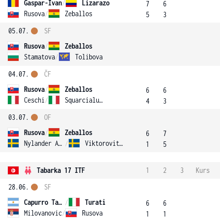
Gaspar-Ivan
/
Lizarazo
7
6
Rusova
/
Zeballos
5
3
05.07.
SF
Rusova
/
Zeballos
Stamatova
/
Tolibova
04.07.
ČF
Rusova
/
Zeballos
6
6
Ceschi
/
Squarcialupi
4
3
03.07.
OF
Rusova
/
Zeballos
6
7
Nylander Altelius
/
Viktorovitch
1
5
Tabarka 17 ITF
1
2
3
Kurs
28.06.
SF
Capurro Taborda
/
Turati
6
6
Milovanovic
/
Rusova
1
1