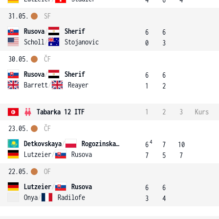
31.05.
SF
Rusova
/
Sherif
6
6
Scholl
/
Stojanovic
0
3
30.05.
ČF
Rusova
/
Sherif
6
6
Barrett
/
Reayer
1
2
Tabarka 12 ITF
1
2
3
Kurs
23.05.
ČF
4
Detkovskaya
/
Rogozinska Dzik
6
7
10
Lutzeier
/
Rusova
7
5
7
22.05.
OF
Lutzeier
/
Rusova
6
6
Onya
/
Radilofe
3
4