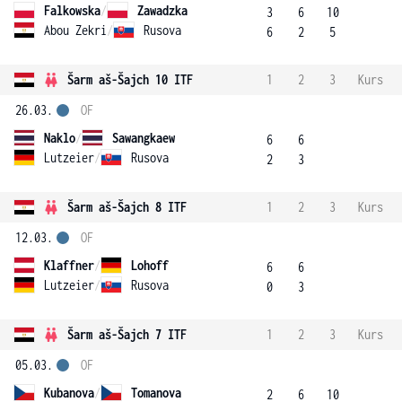
Falkowska
/
Zawadzka
3
6
10
Abou Zekri
/
Rusova
6
2
5
Šarm aš-Šajch 10 ITF
1
2
3
Kurs
26.03.
OF
Naklo
/
Sawangkaew
6
6
Lutzeier
/
Rusova
2
3
Šarm aš-Šajch 8 ITF
1
2
3
Kurs
12.03.
OF
Klaffner
/
Lohoff
6
6
Lutzeier
/
Rusova
0
3
Šarm aš-Šajch 7 ITF
1
2
3
Kurs
05.03.
OF
Kubanova
/
Tomanova
2
6
10