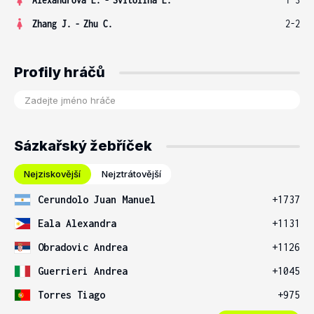
Zhang J.
-
Zhu C.
2-2
Profily hráčů
Sázkařský žebříček
Nejziskovější
Nejztrátovější
Cerundolo Juan Manuel
+1737
Eala Alexandra
+1131
Obradovic Andrea
+1126
Guerrieri Andrea
+1045
Torres Tiago
+975