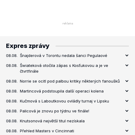
Expres zprávy
08.08.
Šnajderová v Torontu nedala šanci Pegulaové
08.08.
Šwiateková otočila zápas s Kosťukovou a je ve
čtvrtfinále
08.08.
Norrie se ocitl pod palbou kritiky některých fanoušků
08.08.
Martincová podstoupila další operaci kolena
08.08.
Kučmová s Laboutkovou ovládly turnaj v Lipsku
08.08.
Palicová je znovu po týdnu ve finále!
08.08.
Knutsonová největší titul nezískala
08.08.
Přehled Masters v Cincinnati