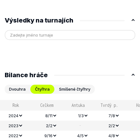
Výsledky na turnajích
Bilance hráče
Dvouhra
Čtyřhra
Smíšené čtyřhry
Rok
Celkem
Antuka
Tvrdý p.
H
2024
8/11
1/3
7/8
-
2023
2/2
2/2
2022
9/16
4/5
4/8