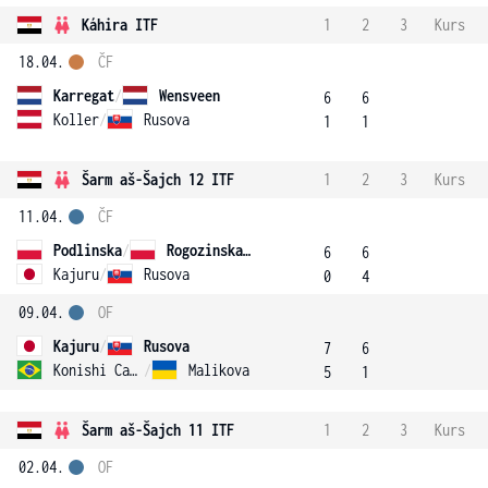
Káhira ITF
1
2
3
Kurs
18.04.
ČF
Karregat
/
Wensveen
6
6
Koller
/
Rusova
1
1
Šarm aš-Šajch 12 ITF
1
2
3
Kurs
11.04.
ČF
Podlinska
/
Rogozinska Dzik
6
6
Kajuru
/
Rusova
0
4
09.04.
OF
Kajuru
/
Rusova
7
6
Konishi Camargo Silva
/
Malikova
5
1
Šarm aš-Šajch 11 ITF
1
2
3
Kurs
02.04.
OF