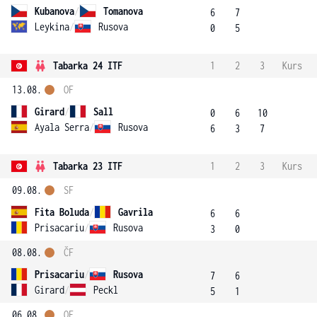
Kubanova
/
Tomanova
6
7
Leykina
/
Rusova
0
5
Tabarka 24 ITF
1
2
3
Kurs
13.08.
OF
Girard
/
Sall
0
6
10
Ayala Serra
/
Rusova
6
3
7
Tabarka 23 ITF
1
2
3
Kurs
09.08.
SF
Fita Boluda
/
Gavrila
6
6
Prisacariu
/
Rusova
3
0
08.08.
ČF
Prisacariu
/
Rusova
7
6
Girard
/
Peckl
5
1
06.08.
OF