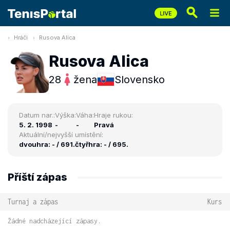
Hráči
Rusova Alica
Rusova Alica
28
žena
Slovensko
Datum nar.:
Výška:
Váha:
Hraje rukou:
5. 2. 1998
-
-
Pravá
Aktuální/nejvyšší umístění:
dvouhra: - / 691.
čtyřhra: - / 695.
Příští zápas
Turnaj a zápas
Kurs
Žádné nadcházející zápasy.