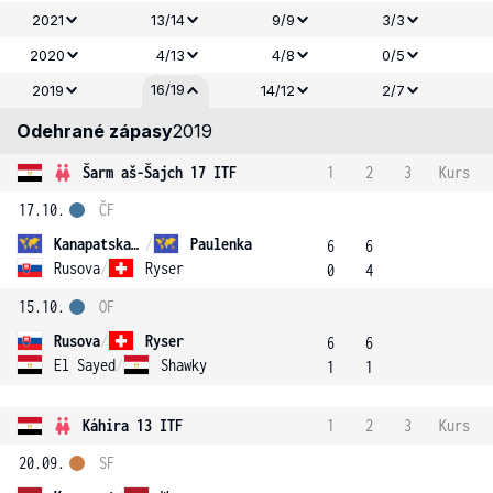
2021
13/14
9/9
3/3
2020
4/13
4/8
0/5
16/19
2019
14/12
2/7
Odehrané zápasy
2019
Šarm aš-Šajch 17 ITF
1
2
3
Kurs
17.10.
ČF
Kanapatskaya
/
Paulenka
6
6
Rusova
/
Ryser
0
4
15.10.
OF
Rusova
/
Ryser
6
6
El Sayed
/
Shawky
1
1
Káhira 13 ITF
1
2
3
Kurs
20.09.
SF