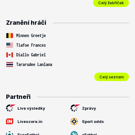
Celý žebříček
Zranění hráči
Minnen Greetje
Tiafoe Frances
Diallo Gabriel
Tararudee Lanlana
Celý seznam
Partneři
Live výsledky
Zprávy
Livescore.in
Sport odds
EuroFotbal
eFotbal