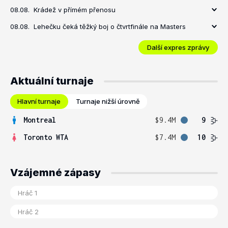
08.08.
Krádež v přímém přenosu
08.08.
Lehečku čeká těžký boj o čtvrtfinále na Masters
Další expres zprávy
Aktuální turnaje
Hlavní turnaje
Turnaje nižší úrovně
Montreal
$9.4M
9
Toronto WTA
$7.4M
10
Vzájemné zápasy