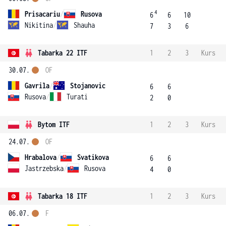
4
Prisacariu
/
Rusova
6
6
10
Nikitina
/
Shauha
7
3
6
Tabarka 22 ITF
1
2
3
Kurs
30.07.
OF
Gavrila
/
Stojanovic
6
6
Rusova
/
Turati
2
0
Bytom ITF
1
2
3
Kurs
24.07.
OF
Hrabalova
/
Svatikova
6
6
Jastrzebska
/
Rusova
4
0
Tabarka 18 ITF
1
2
3
Kurs
06.07.
F