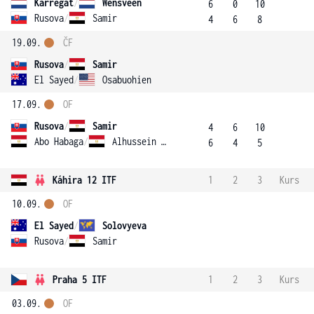
Karregat
/
Wensveen
6
0
10
Rusova
/
Samir
4
6
8
19.09.
ČF
Rusova
/
Samir
El Sayed
/
Osabuohien
17.09.
OF
Rusova
/
Samir
4
6
10
Abo Habaga
/
Alhussein Abdel Aziz
6
4
5
Káhira 12 ITF
1
2
3
Kurs
10.09.
OF
El Sayed
/
Solovyeva
Rusova
/
Samir
Praha 5 ITF
1
2
3
Kurs
03.09.
OF