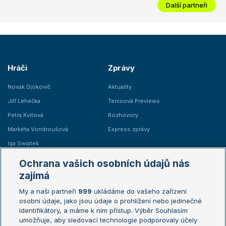
Další partneři
Hráči
Zprávy
Novak Djokovič
Aktuality
Jiří Lehečka
Tenisová Previews
Petra Kvitová
Rozhovory
Markéta Vondroušová
Express zprávy
Iga Swiatek
Marie Bouzková
Ochrana vašich osobních údajů nás
Žebříčky
Kalendář turnajů
zajímá
My a naši partneři
999
ukládáme do vašeho zařízení
Žebříček ATP (muži)
Australian Open
osobní údaje, jako jsou údaje o prohlížení nebo jedinečné
Žebříček WTA (ženy)
French Open
identifikátory, a máme k nim přístup. Výběr Souhlasím
umožňuje, aby sledovací technologie podporovaly účely
Sázkařský žebříček
Wimbledon