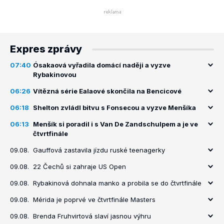
Expres zprávy
07:40
Ósakaová vyřadila domácí naději a vyzve
Rybakinovou
06:26
Vítězná série Ealaové skončila na Bencicové
06:18
Shelton zvládl bitvu s Fonsecou a vyzve Menšíka
06:13
Menšík si poradil i s Van De Zandschulpem a je ve
čtvrtfinále
09.08.
Gauffová zastavila jízdu ruské teenagerky
09.08.
22 Čechů si zahraje US Open
09.08.
Rybakinová dohnala manko a probila se do čtvrtfinále
09.08.
Mérida je poprvé ve čtvrtfinále Masters
09.08.
Brenda Fruhvirtová slaví jasnou výhru