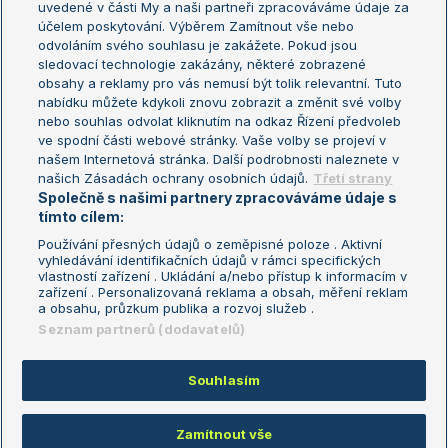
uvedené v části My a naši partneři zpracováváme údaje za
US Open
účelem poskytování. Výběrem Zamítnout vše nebo
odvoláním svého souhlasu je zakážete. Pokud jsou
Turnaj mistrů
sledovací technologie zakázány, některé zobrazené
Turnaj mistryň
obsahy a reklamy pro vás nemusí být tolik relevantní. Tuto
Aktualní trendy
nabídku můžete kdykoli znovu zobrazit a změnit své volby
nebo souhlas odvolat kliknutím na odkaz Řízení předvoleb
ve spodní části webové stránky. Vaše volby se projeví v
Fotbalové přestupy
našem Internetová stránka. Další podrobnosti naleznete v
Livesport Daily
našich Zásadách ochrany osobních údajů.
Třetí strany
Společně s našimi partnery zpracováváme údaje s
LS Prague Open
tímto cílem:
Používání přesných údajů o zeměpisné poloze . Aktivní
vyhledávání identifikačních údajů v rámci specifických
vlastností zařízení . Ukládání a/nebo přístup k informacím v
Podmínky užití
Nastavení soukromí
zařízení . Personalizovaná reklama a obsah, měření reklam
GDPR a žurnalistika
Reklama
a obsahu, průzkum publika a rozvoj služeb .
Informace o zpracování osobních
Kontakt
Seznam partnerů (dodavatelů)
údajů
Tiráž
Souhlasím
Copyright © 2008-2026 TenisPortal.cz. Využíváme zpravodajství ČTK.
Zamítnout vše