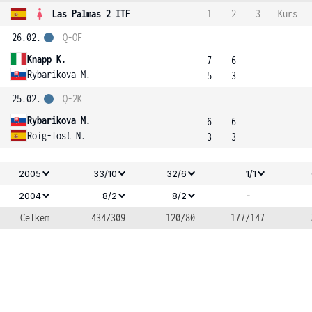
Las Palmas 2 ITF
1
2
3
Kurs
26.02.
Q-OF
Knapp K.
7
6
Rybarikova M.
5
3
25.02.
Q-2K
Rybarikova M.
6
6
Roig-Tost N.
3
3
2005
33/10
32/6
1/1
-
2004
8/2
8/2
Celkem
434/309
120/80
177/147