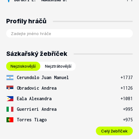
Profily hráčů
Sázkařský žebříček
Nejziskovější
Nejztrátovější
Cerundolo Juan Manuel
+1737
Obradovic Andrea
+1126
Eala Alexandra
+1081
Guerrieri Andrea
+995
Torres Tiago
+975
Celý žebříček