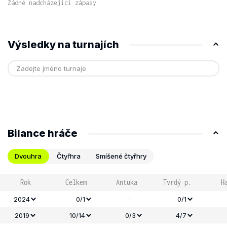
Žádné nadcházející zápasy.
Výsledky na turnajích
Bilance hráče
Dvouhra
Čtyřhra
Smíšené čtyřhry
Rok
Celkem
Antuka
Tvrdý p.
H
-
2024
0/1
0/1
2019
10/14
0/3
4/7