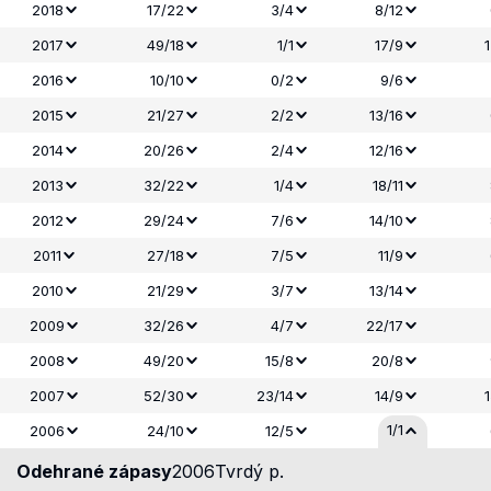
2018
17/22
3/4
8/12
2017
49/18
1/1
17/9
2016
10/10
0/2
9/6
2015
21/27
2/2
13/16
2014
20/26
2/4
12/16
2013
32/22
1/4
18/11
2012
29/24
7/6
14/10
2011
27/18
7/5
11/9
2010
21/29
3/7
13/14
2009
32/26
4/7
22/17
2008
49/20
15/8
20/8
2007
52/30
23/14
14/9
1/1
2006
24/10
12/5
Odehrané zápasy
2006
Tvrdý p.