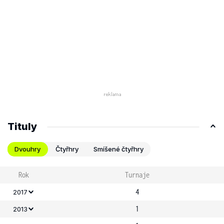
Tituly
Dvouhry
Čtyřhry
Smíšené čtyřhry
Rok
Turnaje
4
2017
1
2013