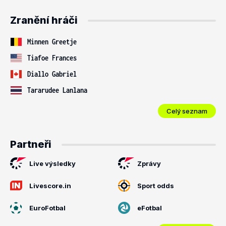
Zranění hráči
Minnen Greetje
Tiafoe Frances
Diallo Gabriel
Tararudee Lanlana
Celý seznam
Partneři
Live výsledky
Zprávy
Livescore.in
Sport odds
EuroFotbal
eFotbal