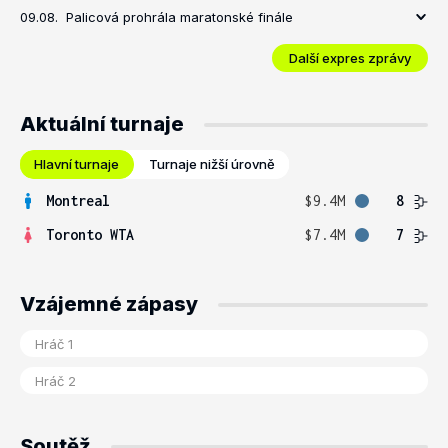
09.08.
Palicová prohrála maratonské finále
Další expres zprávy
Aktuální turnaje
Hlavní turnaje
Turnaje nižší úrovně
Montreal
$9.4M
8
Toronto WTA
$7.4M
7
Vzájemné zápasy
Soutěž