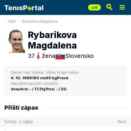
Hráči
Rybarikova Magdalena
Rybarikova
Magdalena
37
žena
Slovensko
Datum nar.:
Výška:
Váha:
Hraje rukou:
4. 10. 1988
180 cm
65 kg
Pravá
Aktuální/nejvyšší umístění:
dvouhra: - / 17.
čtyřhra: - / 50.
Příští zápas
Turnaj a zápas
Kurs