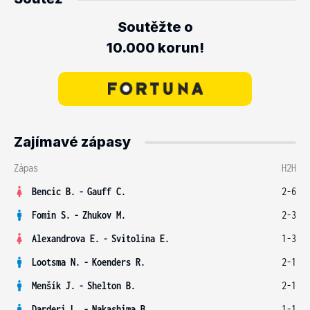
Soutěžte o
10.000 korun!
Zajímavé zápasy
Zápas
H2H
Bencic B.
-
Gauff C.
2-6
Fomin S.
-
Zhukov M.
2-3
Alexandrova E.
-
Svitolina E.
1-3
Lootsma N.
-
Koenders R.
2-1
Menšík J.
-
Shelton B.
2-1
Darderi L.
-
Nakashima B.
1-1