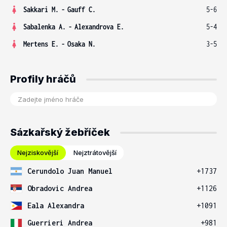
Sakkari M.
-
Gauff C.
5-6
Sabalenka A.
-
Alexandrova E.
5-4
Mertens E.
-
Osaka N.
3-5
Profily hráčů
Sázkařský žebříček
Nejziskovější
Nejztrátovější
Cerundolo Juan Manuel
+1737
Obradovic Andrea
+1126
Eala Alexandra
+1091
Guerrieri Andrea
+981