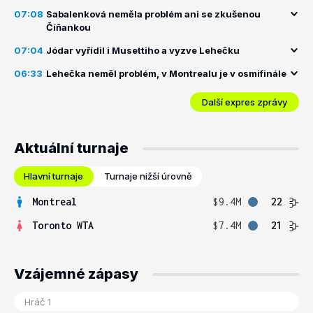
07:08
Sabalenková neměla problém ani se zkušenou
Číňankou
07:04
Jódar vyřídil i Musettiho a vyzve Lehečku
06:33
Lehečka neměl problém, v Montrealu je v osmifinále
Další expres zprávy
Aktuální turnaje
Hlavní turnaje
Turnaje nižší úrovně
Montreal
$9.4M
22
Toronto WTA
$7.4M
21
Vzájemné zápasy