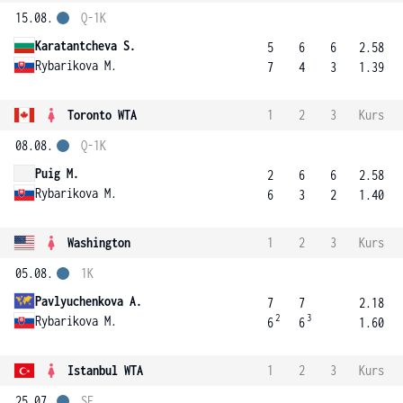
15.08.
Q-1K
Karatantcheva S.
5
6
6
2.58
Rybarikova M.
7
4
3
1.39
Toronto WTA
1
2
3
Kurs
08.08.
Q-1K
Puig M.
2
6
6
2.58
Rybarikova M.
6
3
2
1.40
Washington
1
2
3
Kurs
05.08.
1K
Pavlyuchenkova A.
7
7
2.18
2
3
Rybarikova M.
6
6
1.60
Istanbul WTA
1
2
3
Kurs
25.07.
SF