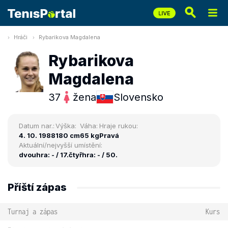
Hráči
Rybarikova Magdalena
Rybarikova
Magdalena
37
žena
Slovensko
Datum nar.:
Výška:
Váha:
Hraje rukou:
4. 10. 1988
180 cm
65 kg
Pravá
Aktuální/nejvyšší umístění:
dvouhra: - / 17.
čtyřhra: - / 50.
Příští zápas
Turnaj a zápas
Kurs