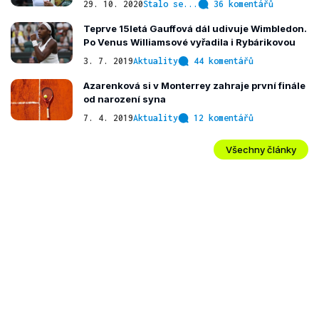
29. 10. 2020
Stalo se...
36 komentářů
Teprve 15letá Gauffová dál udivuje Wimbledon.
Po Venus Williamsové vyřadila i Rybárikovou
3. 7. 2019
Aktuality
44 komentářů
Azarenková si v Monterrey zahraje první finále
od narození syna
7. 4. 2019
Aktuality
12 komentářů
Všechny články