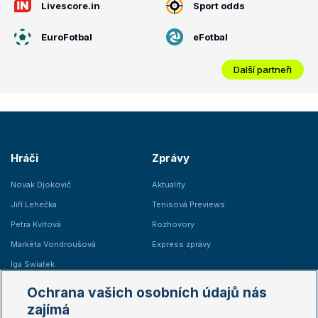
Livescore.in
Sport odds
EuroFotbal
eFotbal
Další partneři
Hráči
Zprávy
Novak Djokovič
Aktuality
Jiří Lehečka
Tenisová Previews
Petra Kvitová
Rozhovory
Markéta Vondroušová
Express zprávy
Iga Swiatek
Marie Bouzková
Ochrana vašich osobních údajů nás
Žebříčky
Kalendář turnajů
zajímá