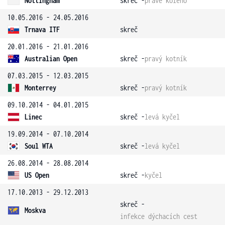
Nottingham
skreč -
pravé koleno
10.05.2016 - 24.05.2016
Trnava ITF
skreč
20.01.2016 - 21.01.2016
Australian Open
skreč -
pravý kotník
07.03.2015 - 12.03.2015
Monterrey
skreč -
pravý kotník
09.10.2014 - 04.01.2015
Linec
skreč -
levá kyčel
19.09.2014 - 07.10.2014
Soul WTA
skreč -
levá kyčel
26.08.2014 - 28.08.2014
US Open
skreč -
kyčel
17.10.2013 - 29.12.2013
skreč -
Moskva
infekce dýchacích cest