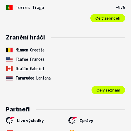
Torres Tiago
+975
Celý žebříček
Zranění hráči
Minnen Greetje
Tiafoe Frances
Diallo Gabriel
Tararudee Lanlana
Celý seznam
Partneři
Live výsledky
Zprávy