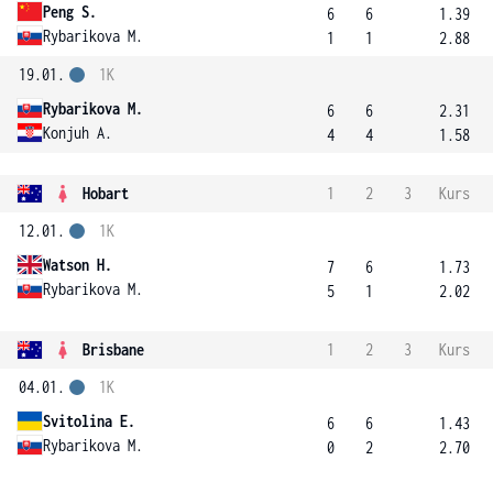
Peng S.
6
6
1.39
Rybarikova M.
1
1
2.88
19.01.
1K
Rybarikova M.
6
6
2.31
Konjuh A.
4
4
1.58
Hobart
1
2
3
Kurs
12.01.
1K
Watson H.
7
6
1.73
Rybarikova M.
5
1
2.02
Brisbane
1
2
3
Kurs
04.01.
1K
Svitolina E.
6
6
1.43
Rybarikova M.
0
2
2.70