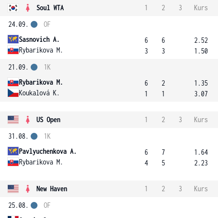
Soul WTA
1
2
3
Kurs
24.09.
OF
Sasnovich A.
6
6
2.52
Rybarikova M.
3
3
1.50
21.09.
1K
Rybarikova M.
6
2
1.35
Koukalová K.
1
1
3.07
US Open
1
2
3
Kurs
31.08.
1K
Pavlyuchenkova A.
6
7
1.64
Rybarikova M.
4
5
2.23
New Haven
1
2
3
Kurs
25.08.
OF