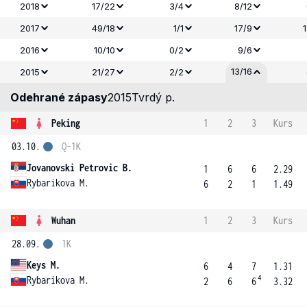
2018
17/22
3/4
8/12
2017
49/18
1/1
17/9
2016
10/10
0/2
9/6
13/16
2015
21/27
2/2
Odehrané zápasy
2015
Tvrdý p.
Peking
1
2
3
Kurs
03.10.
Q-1K
Jovanovski Petrovic B.
1
6
6
2.29
Rybarikova M.
6
2
1
1.49
Wuhan
1
2
3
Kurs
28.09.
1K
Keys M.
6
4
7
1.31
4
Rybarikova M.
2
6
6
3.32