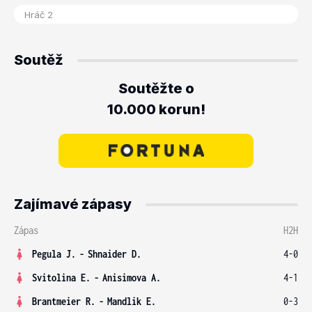
Soutěž
Soutěžte o
10.000 korun!
Zajímavé zápasy
Zápas
H2H
Pegula J.
-
Shnaider D.
4-0
Svitolina E.
-
Anisimova A.
4-1
Brantmeier R.
-
Mandlik E.
0-3