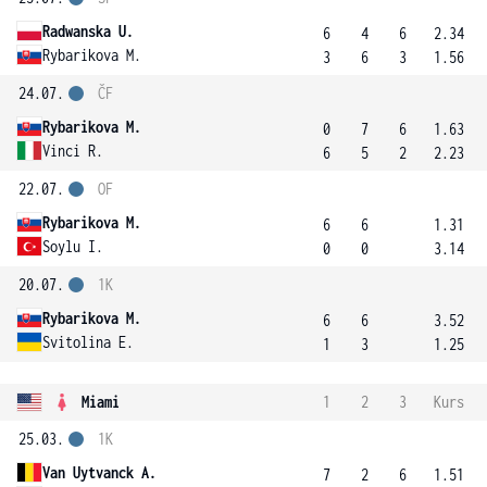
Radwanska U.
6
4
6
2.34
Rybarikova M.
3
6
3
1.56
24.07.
ČF
Rybarikova M.
0
7
6
1.63
Vinci R.
6
5
2
2.23
22.07.
OF
Rybarikova M.
6
6
1.31
Soylu I.
0
0
3.14
20.07.
1K
Rybarikova M.
6
6
3.52
Svitolina E.
1
3
1.25
Miami
1
2
3
Kurs
25.03.
1K
Van Uytvanck A.
7
2
6
1.51