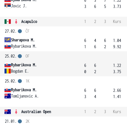
6
3
7
1.22
Jovic J.
3
6
5
3.73
Acapulco
1
2
3
Kurs
27.02.
ČF
Sharapova M.
6
4
6
1.04
Rybarikova M.
1
6
2
9.92
25.02.
OF
Rybarikova M.
6
6
1.22
Bogdan E.
0
2
3.75
25.02.
1K
Rybarikova M.
6
6
2.66
Tomljanovic A.
3
4
1.41
Australian Open
1
2
3
Kurs
21.01.
2K