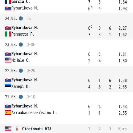
Garcia C.
7
6
1.84
5
Rybarikova M.
6
4
1.93
24.08.
1K
2
Rybarikova M.
6
6
6
2.27
Pennetta F.
7
3
1
1.62
23.08.
Q-OF
Rybarikova M.
6
6
1.81
McHale C.
2
4
1.80
22.08.
Q-2K
Rybarikova M.
6
1
6
1.38
Kanepi K.
4
6
2
2.65
21.08.
Q-1K
Rybarikova M.
6
6
1.43
Arruabarrena-Vecino L.
1
1
2.55
Cincinnati WTA
1
2
3
Kurs