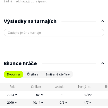
Žádné nadcházející zápasy.
Výsledky na turnajích
Bilance hráče
Dvouhra
Čtyřhra
Smíšené čtyřhry
Rok
Celkem
Antuka
Tvrdý p.
H
-
2024
0/1
0/1
2019
10/14
0/3
4/7