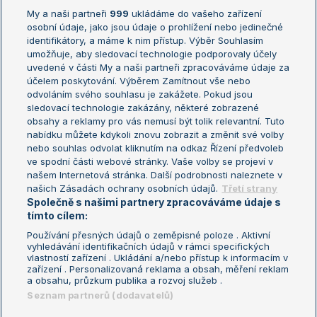
My a naši partneři
999
ukládáme do vašeho zařízení
Žebříček ATP (muži)
Australian Open
osobní údaje, jako jsou údaje o prohlížení nebo jedinečné
Žebříček WTA (ženy)
French Open
identifikátory, a máme k nim přístup. Výběr Souhlasím
umožňuje, aby sledovací technologie podporovaly účely
Sázkařský žebříček
Wimbledon
uvedené v části My a naši partneři zpracováváme údaje za
US Open
účelem poskytování. Výběrem Zamítnout vše nebo
odvoláním svého souhlasu je zakážete. Pokud jsou
Turnaj mistrů
sledovací technologie zakázány, některé zobrazené
Turnaj mistryň
obsahy a reklamy pro vás nemusí být tolik relevantní. Tuto
Aktualní trendy
nabídku můžete kdykoli znovu zobrazit a změnit své volby
nebo souhlas odvolat kliknutím na odkaz Řízení předvoleb
ve spodní části webové stránky. Vaše volby se projeví v
Fotbalové přestupy
našem Internetová stránka. Další podrobnosti naleznete v
Livesport Daily
našich Zásadách ochrany osobních údajů.
Třetí strany
Společně s našimi partnery zpracováváme údaje s
LS Prague Open
tímto cílem:
Používání přesných údajů o zeměpisné poloze . Aktivní
vyhledávání identifikačních údajů v rámci specifických
vlastností zařízení . Ukládání a/nebo přístup k informacím v
Podmínky užití
Nastavení soukromí
zařízení . Personalizovaná reklama a obsah, měření reklam
GDPR a žurnalistika
Reklama
a obsahu, průzkum publika a rozvoj služeb .
Informace o zpracování osobních
Kontakt
Seznam partnerů (dodavatelů)
údajů
Tiráž