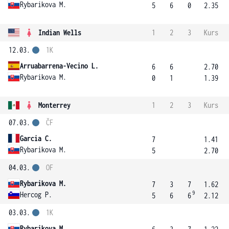
Rybarikova M.
5
6
0
2.35
Indian Wells
1
2
3
Kurs
12.03.
1K
Arruabarrena-Vecino L.
6
6
2.70
Rybarikova M.
0
1
1.39
Monterrey
1
2
3
Kurs
07.03.
ČF
Garcia C.
7
1.41
Rybarikova M.
5
2.70
04.03.
OF
Rybarikova M.
7
3
7
1.62
9
Hercog P.
5
6
6
2.12
03.03.
1K
Rybarikova M.