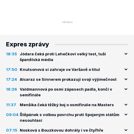
Expres zprávy
18:35
Jódara čeká proti Lehečkovi velký test, tuší
španělská média
17:50
Knutsonová si zahraje ve Varšavě o titul
17:24
Alcaraz se Sinnerem prokazují svoji výjimečnost
16:26
Valdmannová po osmi zápasech padla, končí v
semifinále
11:37
Menšíka čeká těžký boj o osmifinále na Masters
09:04
Štěpánek s volbou povrchu proti Spojeným státům
nesouhlasí
07:15
Nosková s Bouzkovou dohrály i ve čtyřhře